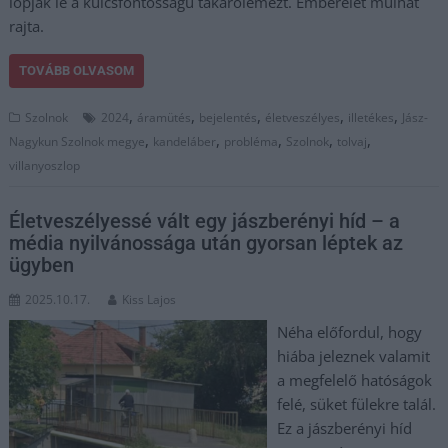
lopják le a kulcsfontosságú takarólemezt. Emberélet múlhat
rajta.
TOVÁBB OLVASOM
,
,
,
,
,
Szolnok
2024
áramütés
bejelentés
életveszélyes
illetékes
Jász-
,
,
,
,
,
Nagykun Szolnok megye
kandeláber
probléma
Szolnok
tolvaj
villanyoszlop
Életveszélyessé vált egy jászberényi híd – a
média nyilvánossága után gyorsan léptek az
ügyben
2025.10.17.
Kiss Lajos
Néha előfordul, hogy
hiába jeleznek valamit
a megfelelő hatóságok
felé, süket fülekre talál.
Ez a jászberényi híd