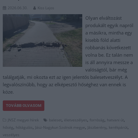
2026.06.30.
Kiss Lajos
Olyan elváltozást
produkált egyik napról
a másikra, mintha egy
kisebb föld alatti
robbanás következett
volna be. Ez talán nem
is áll annyira messze a
valóságtól, bár még
találgatják, mi okozta ezt az igen jelentős balesetveszélyt. A
legvalószínűbb, hogy az elképesztő hőséghez van ennek is
köze.
TOVÁBB OLVASOM
,
,
,
,
JNSZ megyei hírek
baleset
életveszélyes
forróság
hatvani út
,
,
,
,
,
hőség
hőtágulás
Jász-Nagykun Szolnok megye
Jászberény
kerékpárút
veszélyes