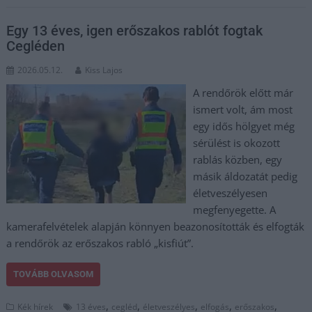
Egy 13 éves, igen erőszakos rablót fogtak
Cegléden
2026.05.12.
Kiss Lajos
A rendőrök előtt már
ismert volt, ám most
egy idős hölgyet még
sérülést is okozott
rablás közben, egy
másik áldozatát pedig
életveszélyesen
megfenyegette. A
kamerafelvételek alapján könnyen beazonosították és elfogták
a rendőrök az erőszakos rabló „kisfiút”.
TOVÁBB OLVASOM
,
,
,
,
,
Kék hírek
13 éves
cegléd
életveszélyes
elfogás
erőszakos