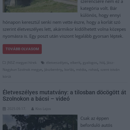
szerencsére nem ez a
kategória volt. Bár
különös, hogy ennyi
hónapon keresztül senki nem vette észre, hogy a korlát szó
szerint életveszélyes lett, akármikor kidőlhetett volna közepes
nyomásra is. Egy poszt után viszont legalább gyorsan léptek.
TOVÁBB OLVASOM
,
,
,
,
JNSZ megyei hírek
életveszélyes
elkerít
gyalogos
híd
Jász-
,
,
,
,
,
Nagykun Szolnok megye
Jászberény
korlát
média
rohad
szent istván
körút
Életveszélyes mutatvány: a tilosban döcögött át
Szolnokon a bácsi – videó
2025.09.17.
Kiss Lajos
Csak az éppen
beforduló autós