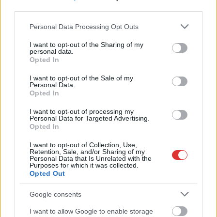
elfogták, akinél
third parties.
fegyvert és lőszereket
Please note that this website/app uses one or more Google
Personal Data Processing Opt Outs
is találtak a házkutatás
services and may gather and store information including but
során. Rendkívül durva
not limited to your visit or usage behaviour. You may click to
I want to opt-out of the Sharing of my
kampányra
personal data.
grant or deny consent to Google and its third-party tags to
Opted In
számíthatunk.
use your data for below specified purposes in below Google
consent section.
I want to opt-out of the Sale of my
Personal Data.
TOVÁBB OLVASOM
Opted In
,
,
,
,
,
Magyarország
életveszélyes
elfogás
fenyegetés
fidesz
indulatok
I want to opt-out of processing my
,
,
,
Personal Data for Targeted Advertising.
Magyar Péter
megfenyeget
rendőrség
szabadlábon
Opted In
Döbbenetes képsorok, ámokfutó jászkunsági
I want to opt-out of Collection, Use,
Retention, Sale, and/or Sharing of my
audist keresnek, tizedmásodperceken múlott
Personal Data that Is Unrelated with the
egy halálos gázolás – videó
Purposes for which it was collected.
Opted Out
2025.03.28.
Kiss Lajos
Google consents
Egyre gyakrabban
találkozunk ilyen, a
I want to allow Google to enable storage