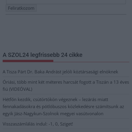
Nem szeretne lemaradni semmiről? Csak egy kattintás, és hírlevelünk a
legfrissebb információkkal és exkluzív tartalmakkal hétről hétre
postaládájába érkezik!
A SZOL24 legfrissebb 24 cikke
A Tisza Párt Dr. Baka Andrást jelöli köztársasági elnöknek
Óriási, több mint két méteres harcsát fogott a Tiszán a 13 éves
fiú (VIDEÓVAL)
Hétfőn kezdik, csütörtökön végeznek – lezárás miatt
fennakadásokra és pótlóbuszos közlekedésre számítsunk az
egyik Jász-Nagykun-Szolnok megyei vasútvonalon
Visszaszámlálás indul: -1, 0, Sziget!