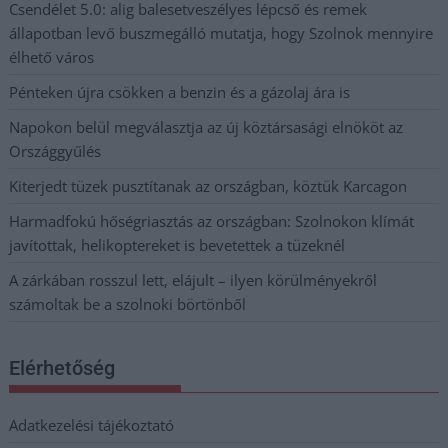
Csendélet 5.0: alig balesetveszélyes lépcső és remek
állapotban levő buszmegálló mutatja, hogy Szolnok mennyire
élhető város
Pénteken újra csökken a benzin és a gázolaj ára is
Napokon belül megválasztja az új köztársasági elnököt az
Országgyűlés
Kiterjedt tüzek pusztítanak az országban, köztük Karcagon
Harmadfokú hőségriasztás az országban: Szolnokon klímát
javítottak, helikoptereket is bevetettek a tüzeknél
A zárkában rosszul lett, elájult – ilyen körülményekről
számoltak be a szolnoki börtönből
Elérhetőség
Adatkezelési tájékoztató