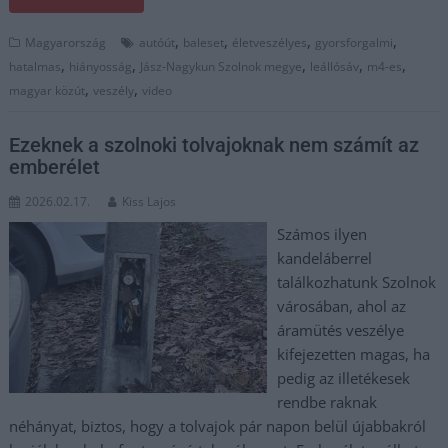
,
,
,
,
Magyarország
autóút
baleset
életveszélyes
gyorsforgalmi
,
,
,
,
,
hatalmas
hiányosság
Jász-Nagykun Szolnok megye
leállósáv
m4-es
,
,
magyar közút
veszély
video
Ezeknek a szolnoki tolvajoknak nem számít az
emberélet
2026.02.17.
Kiss Lajos
Számos ilyen
kandeláberrel
találkozhatunk Szolnok
városában, ahol az
áramütés veszélye
kifejezetten magas, ha
pedig az illetékesek
rendbe raknak
néhányat, biztos, hogy a tolvajok pár napon belül újabbakról