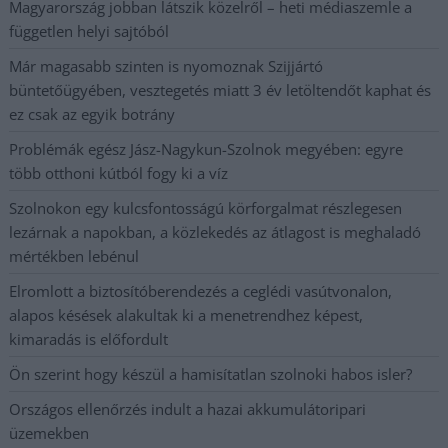
Magyarország jobban látszik közelről – heti médiaszemle a
független helyi sajtóból
Már magasabb szinten is nyomoznak Szijjártó
büntetőügyében, vesztegetés miatt 3 év letöltendőt kaphat és
ez csak az egyik botrány
Problémák egész Jász-Nagykun-Szolnok megyében: egyre
több otthoni kútból fogy ki a víz
Szolnokon egy kulcsfontosságú körforgalmat részlegesen
lezárnak a napokban, a közlekedés az átlagost is meghaladó
mértékben lebénul
Elromlott a biztosítóberendezés a ceglédi vasútvonalon,
alapos késések alakultak ki a menetrendhez képest,
kimaradás is előfordult
Ön szerint hogy készül a hamisítatlan szolnoki habos isler?
Országos ellenőrzés indult a hazai akkumulátoripari
üzemekben