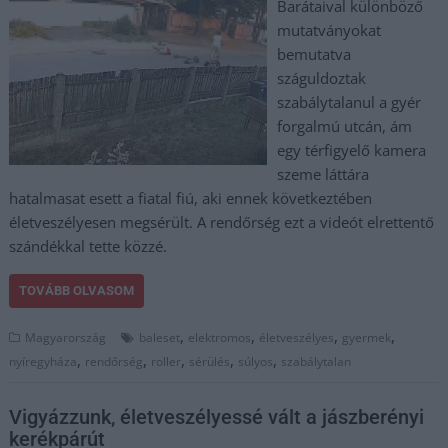
Barátaival különböző
mutatványokat
bemutatva
száguldoztak
szabálytalanul a gyér
forgalmú utcán, ám
egy térfigyelő kamera
szeme láttára
hatalmasat esett a fiatal fiú, aki ennek következtében
életveszélyesen megsérült. A rendőrség ezt a videót elrettentő
szándékkal tette közzé.
TOVÁBB OLVASOM
,
,
,
,
Magyarország
baleset
elektromos
életveszélyes
gyermek
,
,
,
,
,
nyíregyháza
rendőrség
roller
sérülés
súlyos
szabálytalan
Vigyázzunk, életveszélyessé vált a jászberényi
kerékpárút