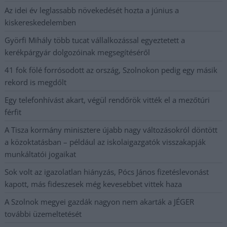
Az idei év leglassabb növekedését hozta a június a
kiskereskedelemben
Györfi Mihály több tucat vállalkozással egyeztetett a
kerékpárgyár dolgozóinak megsegítéséről
41 fok fölé forrósodott az ország, Szolnokon pedig egy másik
rekord is megdőlt
Egy telefonhívást akart, végül rendőrök vitték el a mezőtúri
férfit
A Tisza kormány minisztere újabb nagy változásokról döntött
a közoktatásban – például az iskolaigazgatók visszakapják
munkáltatói jogaikat
Sok volt az igazolatlan hiányzás, Pócs János fizetéslevonást
kapott, más fideszesek még kevesebbet vittek haza
A Szolnok megyei gazdák nagyon nem akarták a JÉGER
további üzemeltetését