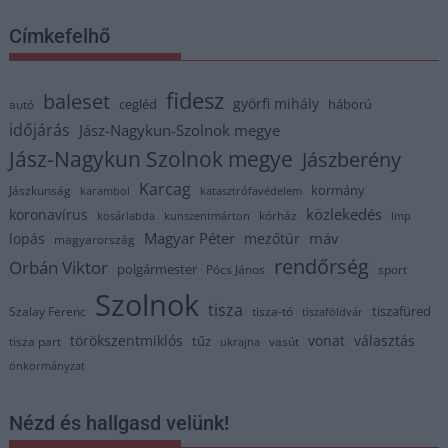
Címkefelhő
fidesz
baleset
györfi mihály
cegléd
háború
autó
időjárás
Jász-Nagykun-Szolnok megye
Jász-Nagykun Szolnok megye
Jászberény
Karcag
kormány
Jászkunság
karambol
katasztrófavédelem
közlekedés
koronavírus
kórház
kosárlabda
kunszentmárton
lmp
Magyar Péter
máv
lopás
mezőtúr
magyarország
rendőrség
Orbán Viktor
polgármester
Pócs János
sport
Szolnok
tisza
tiszafüred
Szalay Ferenc
tisza-tó
tiszaföldvár
törökszentmiklós
vonat
választás
tűz
tisza part
vasút
ukrajna
önkormányzat
Nézd és hallgasd velünk!