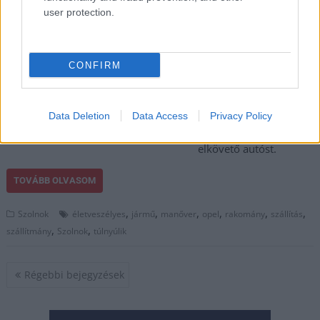
2025.02.11.
Kiss Lajos
user protection.
Akadtak, akiknek
elsőre fel sem tűnt, mi
a hatalmas probléma a
CONFIRM
képen. Szolnokon
kapták lencsevégre ezt
a hihetetlen
Data Deletion
Data Access
Privacy Policy
szabálytalanságot
elkövető autóst.
TOVÁBB OLVASOM
,
,
,
,
,
,
Szolnok
életveszélyes
jármű
manőver
opel
rakomány
szállítás
,
,
szállítmány
Szolnok
túlnyúlik
Bejegyzés
Régebbi bejegyzések
navigáció