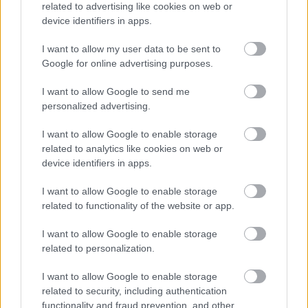
related to advertising like cookies on web or
szabályokat és a
device identifiers in apps.
törvényeket abszolút
semmibe vevő,
I want to allow my user data to be sent to
életveszélyesen
Google for online advertising purposes.
száguldozó sofőrrel
Jász-Nagykun-Szolnok
I want to allow Google to send me
megyében. Most a kamerafelvétel alapján keresik ezt az
personalized advertising.
audist, aki néhány centi híján gázolta el a gyalogátkelőhelyen
I want to allow Google to enable storage
a fiatal férfit.
related to analytics like cookies on web or
device identifiers in apps.
TOVÁBB OLVASOM
I want to allow Google to enable storage
,
,
,
,
JNSZ megyei hírek
ámokfutó
audi
audis
életveszélyes
related to functionality of the website or app.
,
,
,
,
,
,
,
Jászkunság
Kenderes
keresés
polgárőrség
sofőr
szabályok
száguldás
I want to allow Google to enable storage
,
törvények
video
related to personalization.
Egyéni szállítási mód Szolnokon – az
I want to allow Google to enable storage
életveszélyesség határát erősen súrolva
related to security, including authentication
functionality and fraud prevention, and other