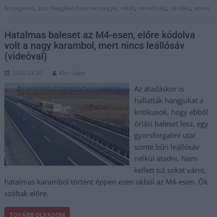
,
,
,
,
,
fenyegetés
Jász-Nagykun Szolnok megye
rabló
rendőrség
sérülés
vonat
Hatalmas baleset az M4-esen, előre kódolva
volt a nagy karambol, mert nincs leállósáv
(videóval)
2026.03.30.
Kiss Lajos
Az átadáskor is
hallatták hangjukat a
kritikusok, hogy ebből
óriási baleset lesz, egy
gyorsforgalmi utat
szinte bűn leállósáv
nélkül átadni. Nem
kellett túl sokat várni,
hatalmas karambol történt éppen ezen okból az M4-esen. Ők
szóltak előre.
TOVÁBB OLVASOM