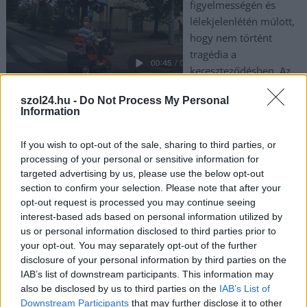
figyelmességén és
lélekjelenlétén múlott,
hogy nem történt
tragédia a
kereszteződésben. Az
elektromos lassú
szol24.hu -
Do Not Process My Personal
járművel közlekedő idős úr ön- és közveszélyes mutatványt
Information
hajtott végre.
If you wish to opt-out of the sale, sharing to third parties, or
TOVÁBB OLVASOM
processing of your personal or sensitive information for
targeted advertising by us, please use the below opt-out
,
,
,
,
,
Szolnok
bácsi
baleset
elektromos
életveszélyes
figyelmeztetés
section to confirm your selection. Please note that after your
,
,
,
,
,
idős
jelzés
közlekedés
moped
tilos
veszélyes
opt-out request is processed you may continue seeing
interest-based ads based on personal information utilized by
us or personal information disclosed to third parties prior to
Életveszélyesen megfenyegették Magyar Pétert
your opt-out. You may separately opt-out of the further
– forrnak az indulatok
disclosure of your personal information by third parties on the
IAB’s list of downstream participants. This information may
2025.08.16.
Kiss Lajos
also be disclosed by us to third parties on the
IAB’s List of
A férfit a rendőrök
Downstream Participants
that may further disclose it to other