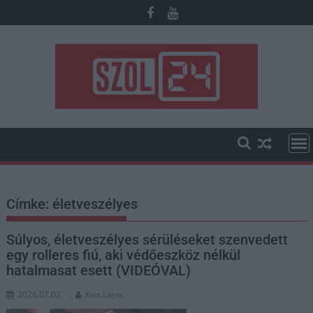
Skip
to
content
Címke:
életveszélyes
Súlyos, életveszélyes sérüléseket szenvedett
egy rolleres fiú, aki védőeszköz nélkül
hatalmasat esett (VIDEÓVAL)
2026.07.02.
Kiss Lajos