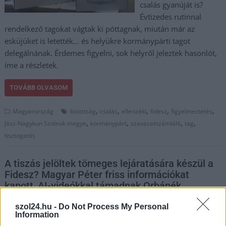
csalás gyanúját is?
Évtizedes rutinnal
rendelkező tagokat vágtak ki póttagnak, miután már az
esküjüket is letették… és helyükre kormánypárti tagot
delegálnának. Érdemes figyelni, sok helyről jeleztek hasonlót,
íme a részletek.
TOVÁBB OLVASOM
,
,
,
,
,
Magyarország
bizottság
csalás
ellenzéki
fidesz
figyelmeztetés
,
,
,
,
Jász-Nagykun Szolnok megye
kormánypárt
szavazatszámláló
tag
tisztogatás
A tiszás jelöltek tömeges lejáratására készül a
Fidesz? Magyar Péter friss információkat
kapott, AI-videókkal támadnak Orbánék
2026.03.10.
Kiss Lajos
szol24.hu -
Do Not Process My Personal
Information
Olyan információk