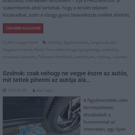
drasztikus mértékben lecsökkent – írja a Pénzcentrum. A
szakemberek attól tartottak, hogy a terület teljesen
kiszáradhat, ezért a vízügy gyors beavatkozás mellett döntött.
TOVÁBB OLVASOM
,
,
,
JNSZ megyei hírek
élővilág
figyelmeztetés
horgászok
Jász-
,
,
,
Nagykun-Szolnok
Közép-Tisza-vidéki Vízügyi Igazgatóság
szelevény
,
,
,
,
szivattyús átemelés
Tehenesi Holt-Körös
vészhelyzet
vízhiány
vízpótlás
Szolnok: csak nehogy ne vegye észre az autós,
mit tettek pihenni az autója alá…
2026.04.29.
Kiss Lajos
A figyelmeztetés után
természetesen
elszabadult a
humorvonat az
interneten, egy ilyen