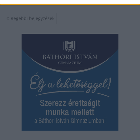
Bejegyzés
Régebbi bejegyzések
navigáció