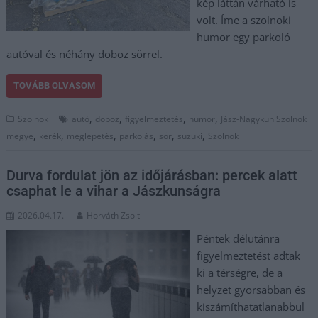
kép láttán várható is
volt. Íme a szolnoki
humor egy parkoló
autóval és néhány doboz sörrel.
TOVÁBB OLVASOM
,
,
,
,
Szolnok
autó
doboz
figyelmeztetés
humor
Jász-Nagykun Szolnok
,
,
,
,
,
,
megye
kerék
meglepetés
parkolás
sör
suzuki
Szolnok
Durva fordulat jön az időjárásban: percek alatt
csaphat le a vihar a Jászkunságra
2026.04.17.
Horváth Zsolt
Péntek délutánra
figyelmeztetést adtak
ki a térségre, de a
helyzet gyorsabban és
kiszámíthatatlanabbul