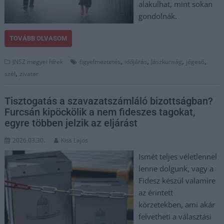
alakulhat, mint sokan
gondolnák.
TOVÁBB OLVASOM
,
,
,
,
JNSZ megyei hírek
figyelmeztetés
időjárás
Jászkunság
jégeső
,
szél
zivatar
Tisztogatás a szavazatszámláló bizottságban?
Furcsán kipöckölik a nem fideszes tagokat,
egyre többen jelzik az eljárást
2026.03.30.
Kiss Lajos
Ismét teljes véletlennel
lenne dolgunk, vagy a
Fidesz készül valamire
az érintett
körzetekben, ami akár
felvetheti a választási