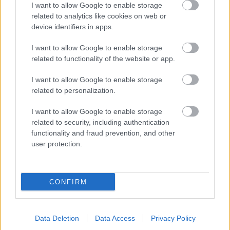
I want to allow Google to enable storage
Életveszélyes mutatvány: a tilosban döcögött át
related to analytics like cookies on web or
Szolnokon a bácsi – videó
device identifiers in apps.
2025.09.17.
Kiss Lajos
I want to allow Google to enable storage
Csak az éppen
related to functionality of the website or app.
beforduló autós
I want to allow Google to enable storage
figyelmességén és
related to personalization.
lélekjelenlétén múlott,
hogy nem történt
I want to allow Google to enable storage
tragédia a
related to security, including authentication
kereszteződésben. Az
functionality and fraud prevention, and other
elektromos lassú
user protection.
járművel közlekedő idős úr ön- és közveszélyes mutatványt
hajtott végre.
CONFIRM
TOVÁBB OLVASOM
,
,
,
,
,
Szolnok
bácsi
baleset
elektromos
életveszélyes
figyelmeztetés
Data Deletion
Data Access
Privacy Policy
,
,
,
,
,
idős
jelzés
közlekedés
moped
tilos
veszélyes