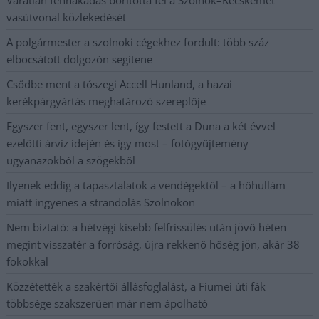
vasútvonal közlekedését
A polgármester a szolnoki cégekhez fordult: több száz
elbocsátott dolgozón segítene
Csődbe ment a tószegi Accell Hunland, a hazai
kerékpárgyártás meghatározó szereplője
Egyszer fent, egyszer lent, így festett a Duna a két évvel
ezelőtti árvíz idején és így most – fotógyűjtemény
ugyanazokból a szögekből
Ilyenek eddig a tapasztalatok a vendégektől – a hőhullám
miatt ingyenes a strandolás Szolnokon
Nem biztató: a hétvégi kisebb felfrissülés után jövő héten
megint visszatér a forróság, újra rekkenő hőség jön, akár 38
fokokkal
Közzétették a szakértői állásfoglalást, a Fiumei úti fák
többsége szakszerűen már nem ápolható