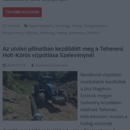
TOVÁBB OLVASOM
,
,
,
,
Szolnok
figyelmeztetés
forróság
hőség
hőségriasztás
,
,
,
,
,
hungaromet
időjárás
lakosság
meleg
párakapu
Szolnok
Az utolsó pillnatban kezdődött meg a Tehenesi
Holt-Körös vízpótlása Szelevénynél
2026.05.23.
Vásárhelyi Gabriella
Rendkívüli vízpótlási
munkálatok kezdődtek
a Jász-Nagykun-
Szolnok megyei
Szelevény közelében
található Tehenesi
Holt-Körösön, miután a
holtág vízszintje