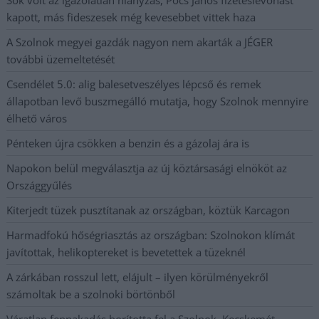
kapott, más fideszesek még kevesebbet vittek haza
A Szolnok megyei gazdák nagyon nem akarták a JÉGER
további üzemeltetését
Csendélet 5.0: alig balesetveszélyes lépcső és remek
állapotban levő buszmegálló mutatja, hogy Szolnok mennyire
élhető város
Pénteken újra csökken a benzin és a gázolaj ára is
Napokon belül megválasztja az új köztársasági elnököt az
Országgyűlés
Kiterjedt tüzek pusztítanak az országban, köztük Karcagon
Harmadfokú hőségriasztás az országban: Szolnokon klímát
javítottak, helikoptereket is bevetettek a tüzeknél
A zárkában rosszul lett, elájult – ilyen körülményekről
számoltak be a szolnoki börtönből
Váratlan fennakadás borította fel a Szolnok–Kecskemét