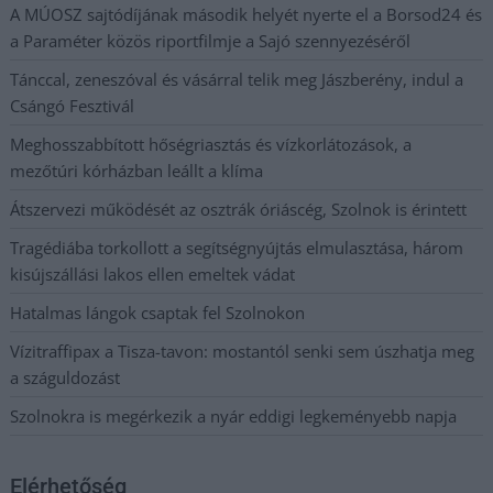
A MÚOSZ sajtódíjának második helyét nyerte el a Borsod24 és
a Paraméter közös riportfilmje a Sajó szennyezéséről
Tánccal, zeneszóval és vásárral telik meg Jászberény, indul a
Csángó Fesztivál
Meghosszabbított hőségriasztás és vízkorlátozások, a
mezőtúri kórházban leállt a klíma
Átszervezi működését az osztrák óriáscég, Szolnok is érintett
Tragédiába torkollott a segítségnyújtás elmulasztása, három
kisújszállási lakos ellen emeltek vádat
Hatalmas lángok csaptak fel Szolnokon
Vízitraffipax a Tisza-tavon: mostantól senki sem úszhatja meg
a száguldozást
Szolnokra is megérkezik a nyár eddigi legkeményebb napja
Elérhetőség