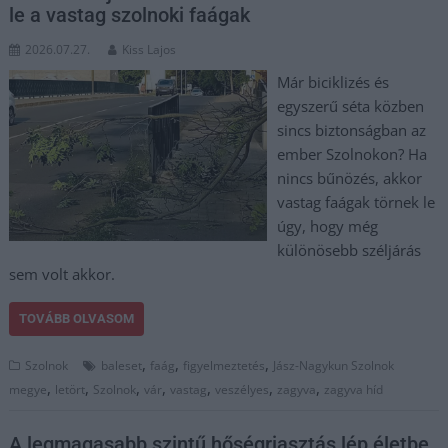
le a vastag szolnoki faágak
2026.07.27.
Kiss Lajos
Már biciklizés és
egyszerű séta közben
sincs biztonságban az
ember Szolnokon? Ha
nincs bűnözés, akkor
vastag faágak törnek le
úgy, hogy még
különösebb széljárás
sem volt akkor.
TOVÁBB OLVASOM
,
,
,
Szolnok
baleset
faág
figyelmeztetés
Jász-Nagykun Szolnok
,
,
,
,
,
,
,
megye
letört
Szolnok
vár
vastag
veszélyes
zagyva
zagyva híd
A legmagasabb szintű hőségriasztás lép életbe