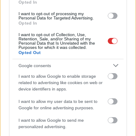
Opted In
2025.10.16.
Kiss Lajos
I want to opt-out of processing my
Personal Data for Targeted Advertising.
A férfi egy őzzel
Opted In
ütközött, miközben
elektromos rollerjével
I want to opt-out of Collection, Use,
Retention, Sale, and/or Sharing of my
nagy sebességgel
Personal Data that Is Unrelated with the
Purposes for which it was collected.
haladt. Súlyos
Opted Out
sérüléseibe időközben
sajnos belehalt az
Google consents
ütközéskor semmilyen
I want to allow Google to enable storage
védőfelszerelést nem viselő áldozat. A szerencsétlen eset
related to advertising like cookies on web or
megyehatárunkhoz közel történt és mindenkit sokkolt.
device identifiers in apps.
TOVÁBB OLVASOM
I want to allow my user data to be sent to
Google for online advertising purposes.
,
,
,
Kék hírek
belehalt
elektromos
figyelmeztetés
Jász-Nagykun
,
,
,
,
,
,
,
Szolnok megye
nagykőrös
rendőrség
roller
sérülések
súlyos
tragédia
I want to allow Google to send me
védőfelszerelés
personalized advertising.