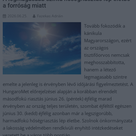
a forróság miatt
2026.06.25.
Fazekas Adrián
Tovább fokozódik a
kánikula
Magyarországon, ezért
az országos
tisztifőorvos nemcsak
meghosszabbította,
hanem a létező
legmagasabb szintre
emelte a jelenleg is érvényben lévő időjárási figyelmeztetést. A
HungaroMet előrejelzései alapján a korábban elrendelt
másodfokú riasztás június 26. (péntek) éjfélig marad
érvényben az ország teljes területén, szombat éjféltől egészen
június 30. (kedd) éjfélig azonban már a legszigorúbb,
harmadfokú hőségriasztás lép életbe. Szolnok önkormányzata
a lakosság védelmében rendkívüli enyhítő intézkedéseket
vezetett be a város több pontján.