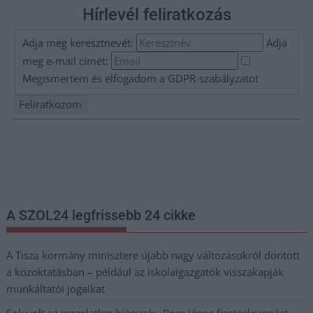
Hírlevél feliratkozás
Adja meg keresztnevét:
Adja
meg e-mail címét:
Megismertem és elfogadom a
GDPR-szabályzat
ot
Nem szeretne lemaradni semmiről? Csak egy kattintás, és hírlevelünk a
legfrissebb információkkal és exkluzív tartalmakkal hétről hétre
postaládájába érkezik!
A SZOL24 legfrissebb 24 cikke
A Tisza kormány minisztere újabb nagy változásokról döntött
a közoktatásban – például az iskolaigazgatók visszakapják
munkáltatói jogaikat
Sok volt az igazolatlan hiányzás, Pócs János fizetéslevonást