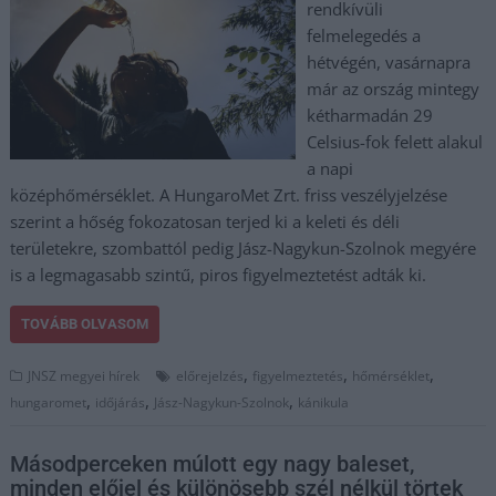
rendkívüli
felmelegedés a
hétvégén, vasárnapra
már az ország mintegy
kétharmadán 29
Celsius-fok felett alakul
a napi
középhőmérséklet. A HungaroMet Zrt. friss veszélyjelzése
szerint a hőség fokozatosan terjed ki a keleti és déli
területekre, szombattól pedig Jász-Nagykun-Szolnok megyére
is a legmagasabb szintű, piros figyelmeztetést adták ki.
TOVÁBB OLVASOM
,
,
,
JNSZ megyei hírek
előrejelzés
figyelmeztetés
hőmérséklet
,
,
,
hungaromet
időjárás
Jász-Nagykun-Szolnok
kánikula
Másodperceken múlott egy nagy baleset,
minden előjel és különösebb szél nélkül törtek