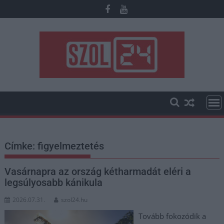
Skip
to
content
Címke:
figyelmeztetés
Vasárnapra az ország kétharmadát eléri a
legsúlyosabb kánikula
2026.07.31.
szol24.hu
Tovább fokozódik a