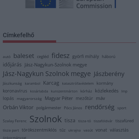
Címkefelhő
fidesz
baleset
györfi mihály
cegléd
háború
autó
időjárás
Jász-Nagykun-Szolnok megye
Jász-Nagykun Szolnok megye
Jászberény
Karcag
kormány
Jászkunság
karambol
katasztrófavédelem
közlekedés
koronavírus
kórház
kosárlabda
kunszentmárton
lmp
Magyar Péter
máv
lopás
mezőtúr
magyarország
rendőrség
Orbán Viktor
polgármester
Pócs János
sport
Szolnok
tisza
tiszafüred
Szalay Ferenc
tisza-tó
tiszaföldvár
törökszentmiklós
vonat
választás
tűz
tisza part
vasút
ukrajna
önkormányzat