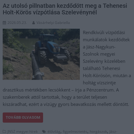
Az utolsó pillnatban kezdődött meg a Tehenesi
Holt-Körös vízpótlása Szelevénynél
2026.05.23.
Vásárhelyi Gabriella
Rendkívüli vízpótlási
munkálatok kezdődtek
a Jász-Nagykun-
Szolnok megyei
Szelevény közelében
található Tehenesi
Holt-Körösön, miután a
holtág vízszintje
drasztikus mértékben lecsökkent – írja a Pénzcentrum. A
szakemberek attól tartottak, hogy a terület teljesen
kiszáradhat, ezért a vízügy gyors beavatkozás mellett döntött.
TOVÁBB OLVASOM
,
,
,
JNSZ megyei hírek
élővilág
figyelmeztetés
horgászok
Jász-