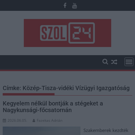
Skip
to
content
Címke:
Közép-Tisza-vidéki Vízügyi Igazgatóság
Kegyelem nélkül bontják a stégeket a
Nagykunsági-főcsatornán
2026.06.05.
Fazekas Adrián
Szakemberek kezdték