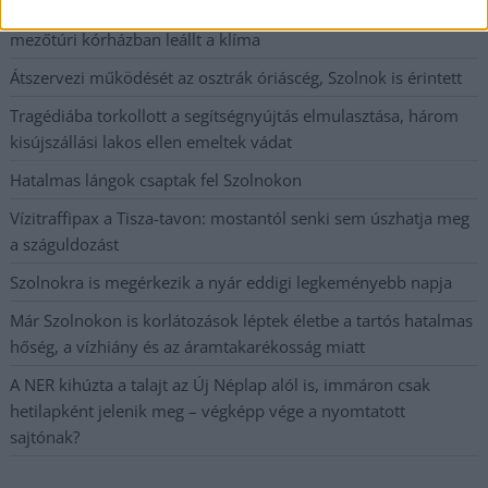
Meghosszabbított hőségriasztás és vízkorlátozások, a
mezőtúri kórházban leállt a klíma
Átszervezi működését az osztrák óriáscég, Szolnok is érintett
Tragédiába torkollott a segítségnyújtás elmulasztása, három
kisújszállási lakos ellen emeltek vádat
Hatalmas lángok csaptak fel Szolnokon
Vízitraffipax a Tisza-tavon: mostantól senki sem úszhatja meg
a száguldozást
Szolnokra is megérkezik a nyár eddigi legkeményebb napja
Már Szolnokon is korlátozások léptek életbe a tartós hatalmas
hőség, a vízhiány és az áramtakarékosság miatt
A NER kihúzta a talajt az Új Néplap alól is, immáron csak
hetilapként jelenik meg – végképp vége a nyomtatott
sajtónak?