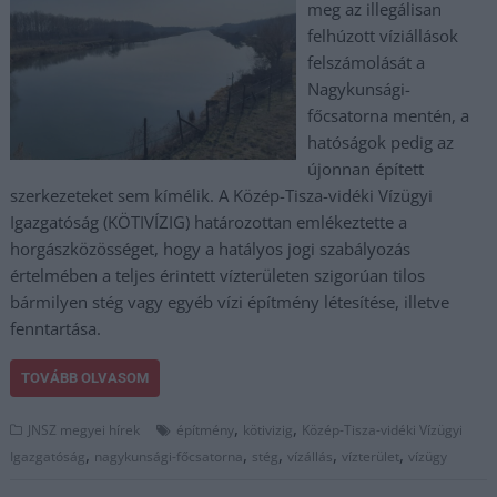
meg az illegálisan
felhúzott víziállások
felszámolását a
Nagykunsági-
főcsatorna mentén, a
hatóságok pedig az
újonnan épített
szerkezeteket sem kímélik. A Közép-Tisza-vidéki Vízügyi
Igazgatóság (KÖTIVÍZIG) határozottan emlékeztette a
horgászközösséget, hogy a hatályos jogi szabályozás
értelmében a teljes érintett vízterületen szigorúan tilos
bármilyen stég vagy egyéb vízi építmény létesítése, illetve
fenntartása.
TOVÁBB OLVASOM
,
,
JNSZ megyei hírek
építmény
kötivizig
Közép-Tisza-vidéki Vízügyi
,
,
,
,
,
Igazgatóság
nagykunsági-főcsatorna
stég
vízállás
vízterület
vízügy