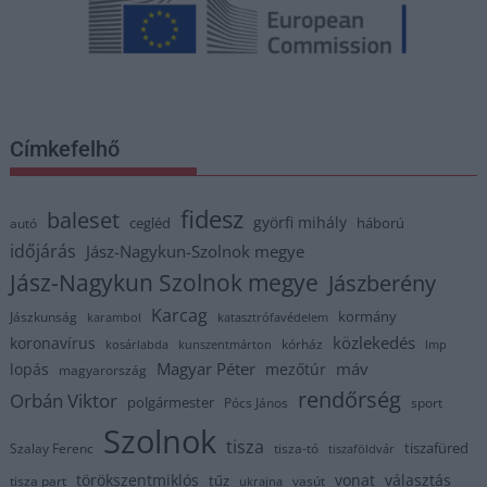
Címkefelhő
fidesz
baleset
györfi mihály
cegléd
háború
autó
időjárás
Jász-Nagykun-Szolnok megye
Jász-Nagykun Szolnok megye
Jászberény
Karcag
kormány
Jászkunság
karambol
katasztrófavédelem
közlekedés
koronavírus
kórház
kosárlabda
kunszentmárton
lmp
Magyar Péter
máv
lopás
mezőtúr
magyarország
rendőrség
Orbán Viktor
polgármester
Pócs János
sport
Szolnok
tisza
tiszafüred
Szalay Ferenc
tisza-tó
tiszaföldvár
törökszentmiklós
vonat
választás
tűz
tisza part
vasút
ukrajna