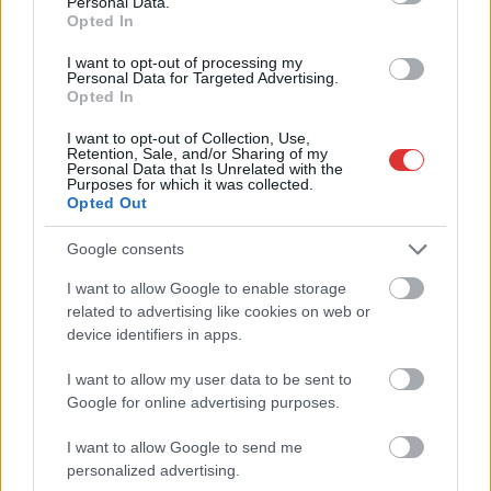
Personal Data.
Opted In
állapotban levő buszmegálló mutatja, hogy Szolnok mennyire
élhető város
I want to opt-out of processing my
Personal Data for Targeted Advertising.
Pénteken újra csökken a benzin és a gázolaj ára is
Opted In
Napokon belül megválasztja az új köztársasági elnököt az
I want to opt-out of Collection, Use,
Országgyűlés
Retention, Sale, and/or Sharing of my
Personal Data that Is Unrelated with the
Purposes for which it was collected.
Kiterjedt tüzek pusztítanak az országban, köztük Karcagon
Opted Out
Harmadfokú hőségriasztás az országban: Szolnokon klímát
Google consents
javítottak, helikoptereket is bevetettek a tüzeknél
I want to allow Google to enable storage
A zárkában rosszul lett, elájult – ilyen körülményekről
related to advertising like cookies on web or
számoltak be a szolnoki börtönből
device identifiers in apps.
Váratlan fennakadás borította fel a Szolnok–Kecskemét
I want to allow my user data to be sent to
vasútvonal közlekedését
Google for online advertising purposes.
A polgármester a szolnoki cégekhez fordult: több száz
I want to allow Google to send me
elbocsátott dolgozón segítene
personalized advertising.
Csődbe ment a tószegi Accell Hunland, a hazai