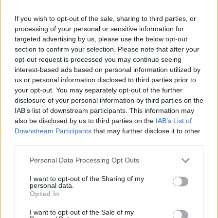
If you wish to opt-out of the sale, sharing to third parties, or
Hírlevél feliratkozás
processing of your personal or sensitive information for
targeted advertising by us, please use the below opt-out
Adja meg keresztnevét:
Adja
section to confirm your selection. Please note that after your
meg e-mail címét:
opt-out request is processed you may continue seeing
Megismertem és elfogadom a
GDPR-szabályzat
ot
interest-based ads based on personal information utilized by
us or personal information disclosed to third parties prior to
your opt-out. You may separately opt-out of the further
disclosure of your personal information by third parties on the
Nem szeretne lemaradni semmiről? Csak egy kattintás, és hírlevelünk a
IAB’s list of downstream participants. This information may
legfrissebb információkkal és exkluzív tartalmakkal hétről hétre
also be disclosed by us to third parties on the
IAB’s List of
postaládájába érkezik!
Downstream Participants
that may further disclose it to other
third parties.
Please note that this website/app uses one or more Google
A SZOL24 legfrissebb 24 cikke
Personal Data Processing Opt Outs
services and may gather and store information including but
not limited to your visit or usage behaviour. You may click to
I want to opt-out of the Sharing of my
personal data.
A Szolnok megyei gazdák nagyon nem akarták a JÉGER
grant or deny consent to Google and its third-party tags to
Opted In
use your data for below specified purposes in below Google
további üzemeltetését
consent section.
I want to opt-out of the Sale of my
Csendélet 5.0: alig balesetveszélyes lépcső és remek