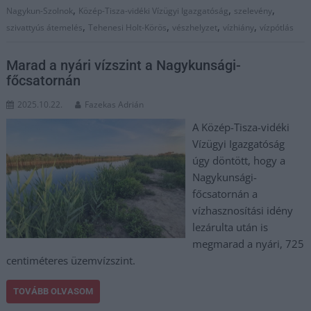
,
,
,
Nagykun-Szolnok
Közép-Tisza-vidéki Vízügyi Igazgatóság
szelevény
,
,
,
,
szivattyús átemelés
Tehenesi Holt-Körös
vészhelyzet
vízhiány
vízpótlás
Marad a nyári vízszint a Nagykunsági-
főcsatornán
2025.10.22.
Fazekas Adrián
A Közép-Tisza-vidéki
Vízügyi Igazgatóság
úgy döntött, hogy a
Nagykunsági-
főcsatornán a
vízhasznosítási idény
lezárulta után is
megmarad a nyári, 725
centiméteres üzemvízszint.
TOVÁBB OLVASOM