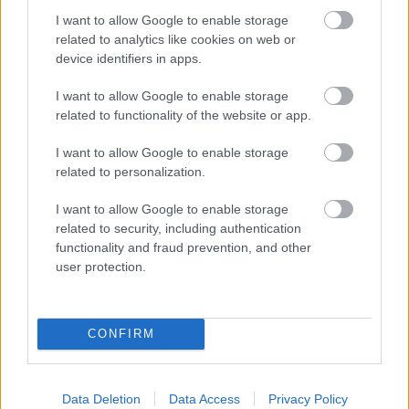
kerékpárgyártás meghatározó szereplője
I want to allow Google to enable storage
related to analytics like cookies on web or
Egyszer fent, egyszer lent, így festett a Duna a két évvel
device identifiers in apps.
ezelőtti árvíz idején és így most – fotógyűjtemény
ugyanazokból a szögekből
I want to allow Google to enable storage
related to functionality of the website or app.
Ilyenek eddig a tapasztalatok a vendégektől – a hőhullám
miatt ingyenes a strandolás Szolnokon
I want to allow Google to enable storage
related to personalization.
Nem biztató: a hétvégi kisebb felfrissülés után jövő héten
megint visszatér a forróság, újra rekkenő hőség jön, akár 38
I want to allow Google to enable storage
fokokkal
related to security, including authentication
functionality and fraud prevention, and other
Közzétették a szakértői állásfoglalást, a Fiumei úti fák
user protection.
többsége szakszerűen már nem ápolható
A MÚOSZ sajtódíjának második helyét nyerte el a Borsod24 és
a Paraméter közös riportfilmje a Sajó szennyezéséről
CONFIRM
Tánccal, zeneszóval és vásárral telik meg Jászberény, indul a
Csángó Fesztivál
Data Deletion
Data Access
Privacy Policy