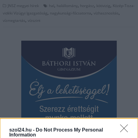
,
,
,
,
JNSZ megyei hírek
hal
halállomány
horgász
kötivizig
Közép-Tisza-
,
,
,
vidéki Vízügyi Igazgatóság
nagykunsági-főcsatorna
vízhasznosítás
,
vízmegtartás
vízszint
szol24.hu -
Do Not Process My Personal
Information