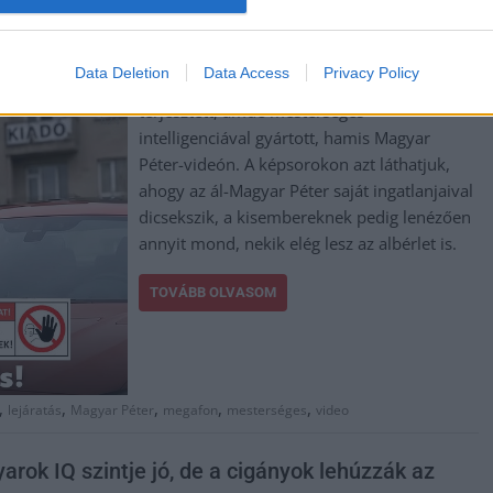
Rengetegen felháborodtak a fideszes
Data Deletion
Data Access
Privacy Policy
körökben már viharos sebességgel
terjesztett, ámde mesterséges
intelligenciával gyártott, hamis Magyar
Péter-videón. A képsorokon azt láthatjuk,
ahogy az ál-Magyar Péter saját ingatlanjaival
dicsekszik, a kisembereknek pedig lenézően
annyit mond, nekik elég lesz az albérlet is.
TOVÁBB OLVASOM
,
,
,
,
,
lejáratás
Magyar Péter
megafon
mesterséges
video
yarok IQ szintje jó, de a cigányok lehúzzák az