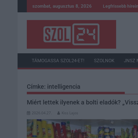
Skip
szombat, augusztus 8, 2026
Legfrissebb hírei
to
content
TÁMOGASSA SZOL24-ET!
SZOLNOK
JNSZ 
Címke:
intelligencia
Miért lettek ilyenek a bolti eladók? „Vi
2026.04.27.
Kiss Lajos