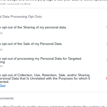
ogle consent section.
Már számtalan közéleti személyiség és
politikus szólalt meg az ügyben, teljesen
l Data Processing Opt Outs
elfogadhatatlannak és gyomorforgatónak
o opt-out of the Sharing of my personal data.
találva a Fidesz kampánycélokra használt,
In
háborús riogatásra épülő képsorait.
Szerintünk ez rendben van a
o opt-out of the Sale of my Personal Data.
kormánypárttól? Esetleg a súlyos gödi
In
mérgezés botrányát hivatott elfedni ez a
videó is?
to opt-out of processing my Personal Data for Targeted
ing.
In
TOVÁBB OLVASOM
o opt-out of Collection, Use, Retention, Sale, and/or Sharing
ersonal Data that Is Unrelated with the Purposes for which it
lected.
Out
,
,
,
,
,
atás
Magyar Péter
mesterséges
riogatás
video
vörös vonal
consents
hamis az ukrán frontra küldött kiskatona sírós
o allow Google to enable storage related to advertising like cookies on