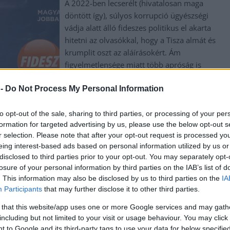
A 2022-ben lecserélt (hivatalosan maga
döntött így), súlyos korrupció ügyészségi
vádja alatt álló fideszes politikus el akarta
hitetni az olvasókkal, hogy a Tisza almát és
krumplit oszt az aláírásokért. Ám
figyelmetlensége miatt több apróság is
lebuktatta, hogy mesterséges intelligencia
 -
Do Not Process My Personal Information
készítette a kamuképet. Többször is próbált
rajta alakítani, de még mindig kinevették,
végül…
to opt-out of the sale, sharing to third parties, or processing of your per
formation for targeted advertising by us, please use the below opt-out s
r selection. Please note that after your opt-out request is processed y
TOVÁBB OLVASOM
eing interest-based ads based on personal information utilized by us or
disclosed to third parties prior to your opt-out. You may separately opt-
,
,
,
,
,
,
gság
hibák
intelligencia
Jász-Nagykun Szolnok megye
kellemetlen
kép
losure of your personal information by third parties on the IAB’s list of
. This information may also be disclosed by us to third parties on the
IA
Participants
that may further disclose it to other third parties.
t lépett át a Fidesz friss, mesterséges
 that this website/app uses one or more Google services and may gath
including but not limited to your visit or usage behaviour. You may click 
 to Google and its third-party tags to use your data for below specifi