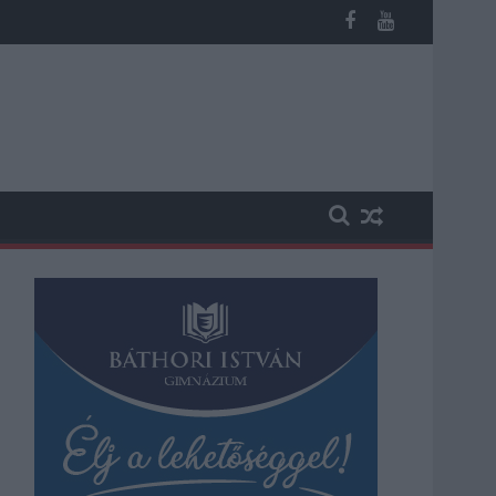
n, vesztegetés miatt 3 év letöltendőt kaphat és ez csak az egyi