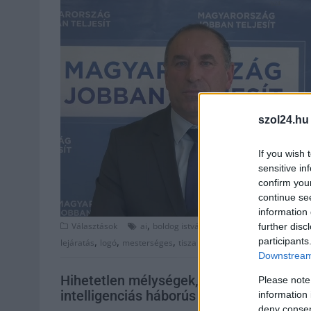
szol24.hu
If you wish 
sensitive in
confirm you
continue se
information 
,
,
,
,
,
Választások
ai
boldog istván
fidesz
fotó
hamis
hazu
further disc
,
,
,
participants
lejáratás
logó
mesterséges
tisza part
Downstream 
Hihetetlen mélységek, újabb vörös vonala
Please note
intelligenciás háborús riogató videójával
information 
deny consent