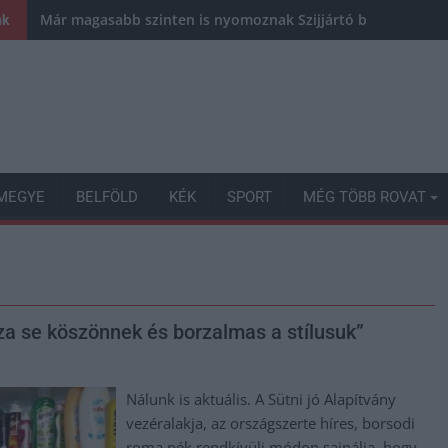
Már magasabb szinten is nyomoznak Szijjártó büntetőügyébe
nk
MEGYE
BELFÖLD
KÉK
SPORT
MÉG TÖBB ROVAT
ssza se köszönnek és borzalmas a stílusuk”
Nálunk is aktuális. A Sütni jó Alapítvány
vezéralakja, az országszerte híres, borsodi
roma pék rendkívüli módon sajnálja, hogy