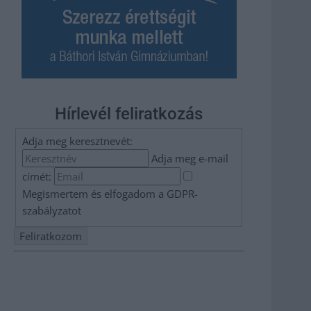
Hírlevél feliratkozás
Adja meg keresztnevét:
Adja meg e-mail
címét:
Megismertem és elfogadom a
GDPR-
szabályzat
ot
Nem szeretne lemaradni semmiről? Csak egy kattintás, és
hírlevelünk a legfrissebb információkkal és exkluzív
tartalmakkal hétről hétre postaládájába érkezik!