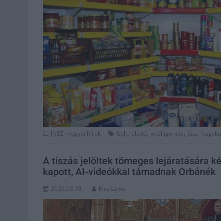
,
,
,
JNSZ megyei hírek
bolt
eladó
intelligencia
Jász-Nagyk
A tiszás jelöltek tömeges lejáratására k
kapott, AI-videókkal támadnak Orbánék
2026.03.10.
Kiss Lajos