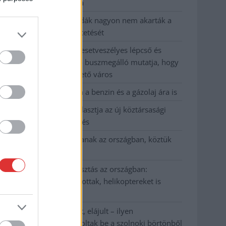
kevesebbet vittek haza
A Szolnok megyei gazdák nagyon nem akarták a
JÉGER további üzemeltetését
Csendélet 5.0: alig balesetveszélyes lépcső és
remek állapotban levő buszmegálló mutatja, hogy
Szolnok mennyire élhető város
Pénteken újra csökken a benzin és a gázolaj ára is
Napokon belül megválasztja az új köztársasági
elnököt az Országgyűlés
Kiterjedt tüzek pusztítanak az országban, köztük
Karcagon
Harmadfokú hőségriasztás az országban:
Szolnokon klímát javítottak, helikoptereket is
bevetettek a tüzeknél
A zárkában rosszul lett, elájult – ilyen
körülményekről számoltak be a szolnoki börtönből