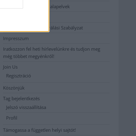
Etikai és függetlenségi alapelvek
Hirdetési árak
Hozzászólási és Moderálási Szabályzat
Impresszum
Iratkozzon fel heti hírlevelünkre és tudjon meg
még többet megyénkről!
Join Us
Regisztráció
Köszönjük
Tag bejelentkezés
Jelszó visszaállítása
Profil
Támogassa a független helyi sajtót!