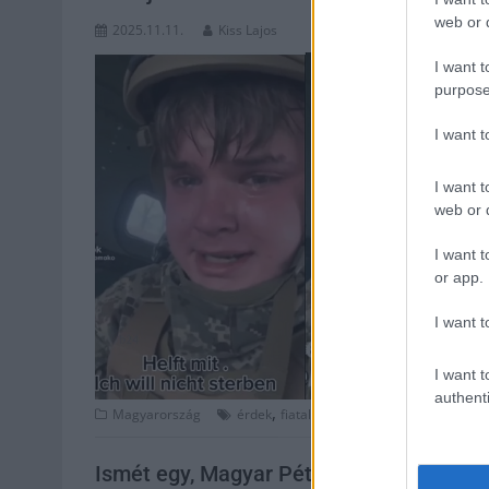
web or d
2025.11.11.
Kiss Lajos
I want t
purpose
I want 
I want t
web or d
I want t
or app.
I want t
I want t
authenti
,
,
,
,
Magyarország
érdek
fiatal
hamis
intelligencia
katona
Ismét egy, Magyar Pétert lejárató, AI se