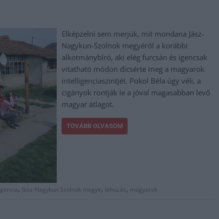
Elképzelni sem merjük, mit mondana Jász-
Nagykun-Szolnok megyéről a korábbi
alkotmánybíró, aki elég furcsán és igencsak
vitatható módon dicsérte meg a magyarok
intelligenciaszintjét. Pokol Béla úgy véli, a
cigányok rontják le a jóval magasabban levő
magyar átlagot.
TOVÁBB OLVASOM
,
,
,
ligencia
Jász-Nagykun Szolnok megye
lehúzás
magyarok