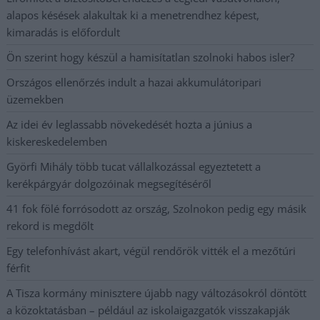
alapos késések alakultak ki a menetrendhez képest,
kimaradás is előfordult
Ön szerint hogy készül a hamisítatlan szolnoki habos isler?
Országos ellenőrzés indult a hazai akkumulátoripari
üzemekben
Az idei év leglassabb növekedését hozta a június a
kiskereskedelemben
Györfi Mihály több tucat vállalkozással egyeztetett a
kerékpárgyár dolgozóinak megsegítéséről
41 fok fölé forrósodott az ország, Szolnokon pedig egy másik
rekord is megdőlt
Egy telefonhívást akart, végül rendőrök vitték el a mezőtúri
férfit
A Tisza kormány minisztere újabb nagy változásokról döntött
a közoktatásban – például az iskolaigazgatók visszakapják