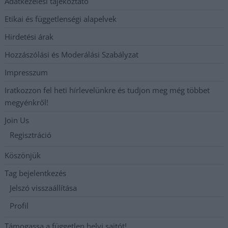
Adatkezelési tájékoztató
Etikai és függetlenségi alapelvek
Hirdetési árak
Hozzászólási és Moderálási Szabályzat
Impresszum
Iratkozzon fel heti hírlevelünkre és tudjon meg még többet
megyénkről!
Join Us
Regisztráció
Köszönjük
Tag bejelentkezés
Jelszó visszaállítása
Profil
Támogassa a független helyi sajtót!