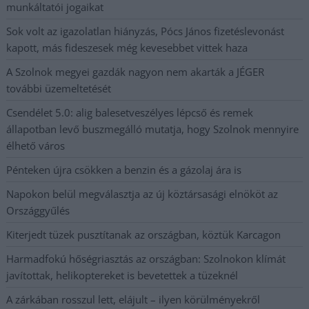
munkáltatói jogaikat
Sok volt az igazolatlan hiányzás, Pócs János fizetéslevonást
kapott, más fideszesek még kevesebbet vittek haza
A Szolnok megyei gazdák nagyon nem akarták a JÉGER
további üzemeltetését
Csendélet 5.0: alig balesetveszélyes lépcső és remek
állapotban levő buszmegálló mutatja, hogy Szolnok mennyire
élhető város
Pénteken újra csökken a benzin és a gázolaj ára is
Napokon belül megválasztja az új köztársasági elnököt az
Országgyűlés
Kiterjedt tüzek pusztítanak az országban, köztük Karcagon
Harmadfokú hőségriasztás az országban: Szolnokon klímát
javítottak, helikoptereket is bevetettek a tüzeknél
A zárkában rosszul lett, elájult – ilyen körülményekről