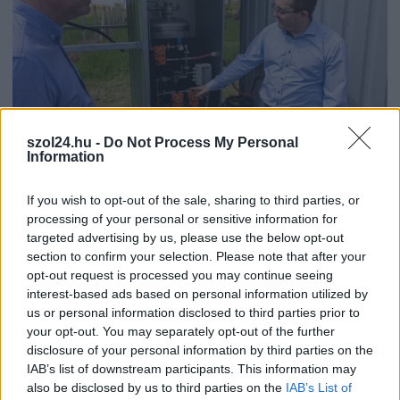
szol24.hu -
Do Not Process My Personal
Information
2026.08.06.
Fazekas Adrián
If you wish to opt-out of the sale, sharing to third parties, or
A Szolnok megyei gazdák nagyon nem akarták a
processing of your personal or sensitive information for
JÉGER további üzemeltetését
targeted advertising by us, please use the below opt-out
Ahogy korábban már írtunk róla, megyei szinten
section to confirm your selection. Please note that after your
alkalmazkodik a gazdálkodók döntéséhez az
opt-out request is processed you may continue seeing
Agrárminisztérium és a Nemzeti...
interest-based ads based on personal information utilized by
us or personal information disclosed to third parties prior to
JNSZ megyei hírek
your opt-out. You may separately opt-out of the further
disclosure of your personal information by third parties on the
IAB’s list of downstream participants. This information may
also be disclosed by us to third parties on the
IAB’s List of