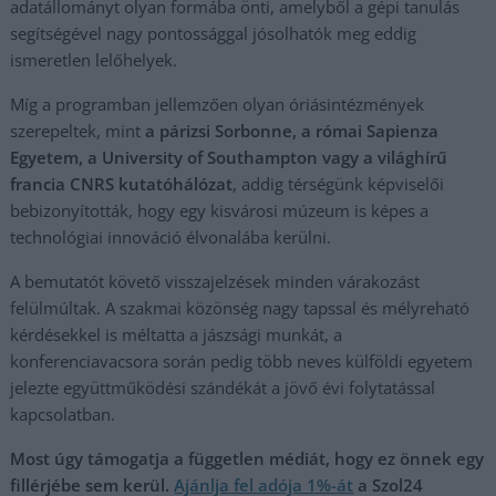
adatállományt olyan formába önti, amelyből a gépi tanulás
segítségével nagy pontossággal jósolhatók meg eddig
ismeretlen lelőhelyek.
Míg a programban jellemzően olyan óriásintézmények
szerepeltek, mint
a párizsi Sorbonne, a római Sapienza
Egyetem, a University of Southampton vagy a világhírű
francia CNRS kutatóhálózat
, addig térségünk képviselői
bebizonyították, hogy egy kisvárosi múzeum is képes a
technológiai innováció élvonalába kerülni.
A bemutatót követő visszajelzések minden várakozást
felülmúltak. A szakmai közönség nagy tapssal és mélyreható
kérdésekkel is méltatta a jászsági munkát, a
konferenciavacsora során pedig több neves külföldi egyetem
jelezte együttműködési szándékát a jövő évi folytatással
kapcsolatban.
Most úgy támogatja a független médiát, hogy ez önnek egy
fillérjébe sem kerül.
Ajánlja fel adója 1%-át
a Szol24