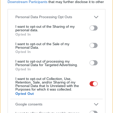
Downstream Participants
that may further disclose it to other
third parties.
Please note that this website/app uses one or more Google
Personal Data Processing Opt Outs
services and may gather and store information including but
not limited to your visit or usage behaviour. You may click to
I want to opt-out of the Sharing of my
personal data.
grant or deny consent to Google and its third-party tags to
Opted In
use your data for below specified purposes in below Google
consent section.
I want to opt-out of the Sale of my
Personal Data.
Opted In
2026.08.06.
Fazekas Adrián
I want to opt-out of processing my
Csődbe ment a tószegi Accell Hunland, a hazai
Personal Data for Targeted Advertising.
kerékpárgyártás meghatározó szereplője
Opted In
Leállt a termelés a tószegi üzemben, miközben a holland
I want to opt-out of Collection, Use,
anyavállalat fizetési haladékot kért. Az európai
Retention, Sale, and/or Sharing of my
Personal Data that Is Unrelated with the
kerékpáripar...
Purposes for which it was collected.
Opted Out
JNSZ megyei hírek
Google consents