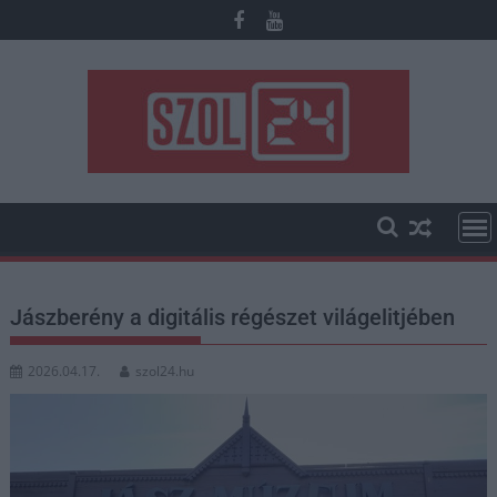
Skip
to
content
Jászberény a digitális régészet világelitjében
2026.04.17.
szol24.hu