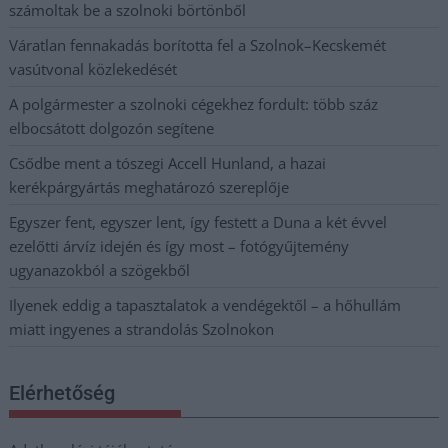
számoltak be a szolnoki börtönből
Váratlan fennakadás borította fel a Szolnok–Kecskemét
vasútvonal közlekedését
A polgármester a szolnoki cégekhez fordult: több száz
elbocsátott dolgozón segítene
Csődbe ment a tószegi Accell Hunland, a hazai
kerékpárgyártás meghatározó szereplője
Egyszer fent, egyszer lent, így festett a Duna a két évvel
ezelőtti árvíz idején és így most – fotógyűjtemény
ugyanazokból a szögekből
Ilyenek eddig a tapasztalatok a vendégektől – a hőhullám
miatt ingyenes a strandolás Szolnokon
Elérhetőség