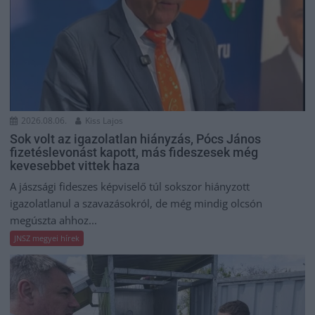
2026.08.06.
Kiss Lajos
Sok volt az igazolatlan hiányzás, Pócs János
fizetéslevonást kapott, más fideszesek még
kevesebbet vittek haza
A jászsági fideszes képviselő túl sokszor hiányzott
igazolatlanul a szavazásokról, de még mindig olcsón
megúszta ahhoz...
JNSZ megyei hírek