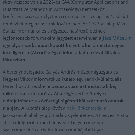
aktív részese volt a 2026-os CAA (Computer Applications and
Quantitative Methods in Archaeology) nemzetközi
konferenciának, amelyet idén március 31. és április 4. között
rendeztek meg az osztrák fővárosban. Az 1973-as alapítása
óta az informatika és a régészet határterületeinek
legfontosabb fórumaként jegyzett eseményen
a
Jász Múzeum
egy olyan szekcióban kapott helyet, ahol a mesterséges
intelligencia (AI) örökségvédelmi alkalmazásai álltak a
fókuszban.
A berényi delegáció, Gulyás András múzeumigazgató és
Hegyesi Viktor informatikus-kutató egy rendkívül aktuális
témát hozott Bécsbe:
előadásukban azt mutatták be,
miként használható az AI a régészeti lelőhelyek
előrejelzésére a közösségi régészetből származó adatok
alapján
. A kutatás alapkövét a
helyi önkéntesek
, a
Jászkakasok által gyűjtött adatok jelentették. A Hegyesi Viktor
által kidolgozott modell lényege, hogy a múzeumi
szakemberek és a civilek közös munkájából nyert