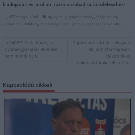
kiadójának és járuljon hozzá a szabad sajtó túléléséhez!
,
,
,
,
JNSZ megyei hírek
ai
digitális
gulyás andrás
Jász Múzeum
,
,
,
,
konferencia
lelőhely
mesterséges intelligencia
régészet
szakember
Bejegyzés
MJVSZ: Szita Károly a
Papírmentes iroda – Hogyan
navigáció
nyomásgyakorlás ellenére
állj át biztonságosan
sem mondana le
elektronikus
dokumentumkezelésre?
Kapcsolódó cikkek