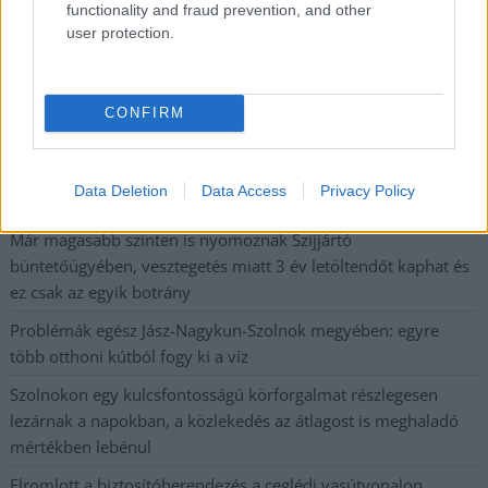
functionality and fraud prevention, and other
user protection.
Nem szeretne lemaradni semmiről? Csak egy kattintás, és hírlevelünk a
legfrissebb információkkal és exkluzív tartalmakkal hétről hétre
postaládájába érkezik!
CONFIRM
A SZOL24 legfrissebb 24 cikke
Data Deletion
Data Access
Privacy Policy
Már magasabb szinten is nyomoznak Szijjártó
büntetőügyében, vesztegetés miatt 3 év letöltendőt kaphat és
ez csak az egyik botrány
Problémák egész Jász-Nagykun-Szolnok megyében: egyre
több otthoni kútból fogy ki a víz
Szolnokon egy kulcsfontosságú körforgalmat részlegesen
lezárnak a napokban, a közlekedés az átlagost is meghaladó
mértékben lebénul
Elromlott a biztosítóberendezés a ceglédi vasútvonalon,