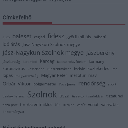
Címkefelhő
fidesz
baleset
györfi mihály
cegléd
háború
autó
időjárás
Jász-Nagykun-Szolnok megye
Jász-Nagykun Szolnok megye
Jászberény
Karcag
kormány
Jászkunság
karambol
katasztrófavédelem
közlekedés
koronavírus
kórház
kosárlabda
kunszentmárton
lmp
Magyar Péter
máv
lopás
mezőtúr
magyarország
rendőrség
Orbán Viktor
polgármester
Pócs János
sport
Szolnok
tisza
tiszafüred
Szalay Ferenc
tisza-tó
tiszaföldvár
törökszentmiklós
vonat
választás
tűz
tisza part
vasút
ukrajna
önkormányzat
Nézd és hallgasd velünk!