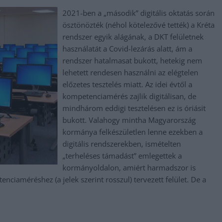
2021-ben a „második” digitális oktatás során
ösztönözték (néhol kötelezővé tették) a Kréta
rendszer egyik alágának, a DKT felületnek
használatát a Covid-lezárás alatt, ám a
rendszer hatalmasat bukott, hetekig nem
lehetett rendesen használni az elégtelen
előzetes tesztelés miatt. Az idei évtől a
kompetenciamérés zajlik digitálisan, de
mindhárom eddigi tesztelésen ez is óriásit
bukott. Valahogy mintha Magyarország
kormánya felkészületlen lenne ezekben a
digitális rendszerekben, ismételten
„terheléses támadást” emlegettek a
kormányoldalon, amiért harmadszor is
iaméréshez (a jelek szerint rosszul) tervezett felület. De a