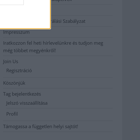
Hirdetési árak
Hozzászólási és Moderálási Szabályzat
Impresszum
Iratkozzon fel heti hírlevelünkre és tudjon meg
még többet megyénkről!
Join Us
Regisztráció
Köszönjük
Tag bejelentkezés
Jelszó visszaállítása
Profil
Támogassa a független helyi sajtót!