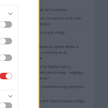
emeltek vádat
Hatalmas lángok csaptak fel Szolnokon
Vízitraffipax a Tisza-tavon: mostantól senki sem
úszhatja meg a száguldozást
Szolnokra is megérkezik a nyár eddigi
legkeményebb napja
Már Szolnokon is korlátozások léptek életbe a
tartós hatalmas hőség, a vízhiány és az
áramtakarékosság miatt
A NER kihúzta a talajt az Új Néplap alól is,
immáron csak hetilapként jelenik meg – végképp
vége a nyomtatott sajtónak?
Befejeződött a szolnoki Szentháromság-templom
felújítása
Szimfonikus köntösben tért vissza a Queen világa
a fővárosba