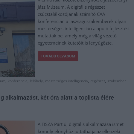
Jász Múzeum. A digitális régészet
csúcstalálkozójának számító CAA
konferencián a jászsági szakemberek olyan
mesterséges intelligencián alapuló fejlesztést
mutattak be, amely még a világ vezető
egyetemeinek kutatóit is lenyűgözte.
TOVÁBB OLVASOM
,
,
,
,
,
eum
konferencia
lelőhely
mesterséges intelligencia
régészet
szakember
 alkalmazást, két óra alatt a toplista élére
A TISZA Párt új digitális alkalmazása ismét
komoly előnyhöz juttathatja az ellenzéki