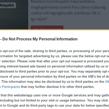
Ráadásul kormánypárti képviselőtársa
megfogalmazása szerint Pócs János a Jászság
valaha volt legvagányabb politikusa. Mi is
így látjuk?
TOVÁBB OLVASOM
 -
Do Not Process My Personal Information
to opt-out of the sale, sharing to third parties, or processing of your per
formation for targeted advertising by us, please use the below opt-out s
r selection. Please note that after your opt-out request is processed y
eing interest-based ads based on personal information utilized by us or
disclosed to third parties prior to your opt-out. You may separately opt-
losure of your personal information by third parties on the IAB’s list of
,
,
,
,
,
,
,
k megye
Jászság
képviselő
kritika
legvagányabb
Pócs János
polgári kör
. This information may also be disclosed by us to third parties on the
IA
Participants
that may further disclose it to other third parties.
 that this website/app uses one or more Google services and may gath
elvételibe is beszámít majd
including but not limited to your visit or usage behaviour. You may click 
 to Google and its third-party tags to use your data for below specifi