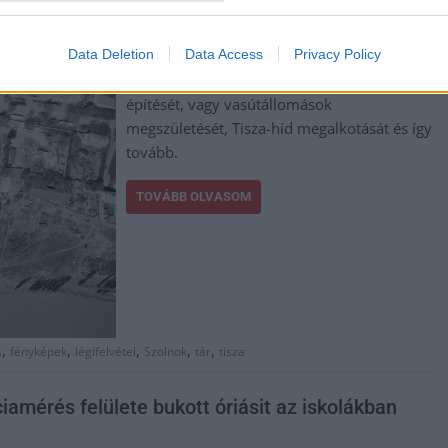
Ezek mind archív képek, akad köztük
Data Deletion
Data Access
Privacy Policy
rengeteg fekete-fehér és számos színes is.
Megtekinthetjük akár a pécsi tévéadótorony
építését, vagy vasútállomások
megszületését, Tisza-híd megalkotását és így
tovább.
TOVÁBB OLVASOM
,
,
,
,
,
s
fényképek
légifelvétel
Szolnok
tár
tisza
iamérés felülete bukott óriásit az iskolákban