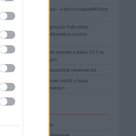
Ilyen, amikor „fél” a Tisza – a durva csapadékhiány
nagyon meglátszik
Lehet, hogy mégis megússzuk Paks teljes
leállítását, némileg emelkedett a vízszint
(VIDEÓVAL)
Tugyi Zétény ezüstérmet szerzett a bakui U17-es
birkózó-világbajnokságon
Jászberényben is korlátozásokat vezetnek be
Átfogó országos ellenőrzés indult a hazai
akkumulátoripari üzemekben
Elérhetőség
Adatkezelési tájékoztató
Etikai és függetlenségi alapelvek