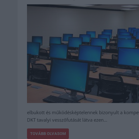
elbukott és működésképtelennek bizonyult a kompetenc
DKT tavalyi vesszőfutását látva ezen…
TOVÁBB OLVASOM