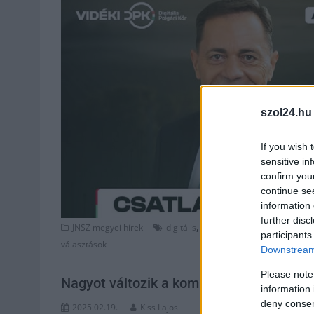
szol24.hu
If you wish 
sensitive in
confirm you
continue se
information 
further disc
,
,
JNSZ megyei hírek
digitális
fidesz
Jász-Nagykun Szolno
participants
választások
Downstream 
Please note
Nagyot változik a kompetenciamérés, a f
information 
deny consent
2025.02.19.
Kiss Lajos