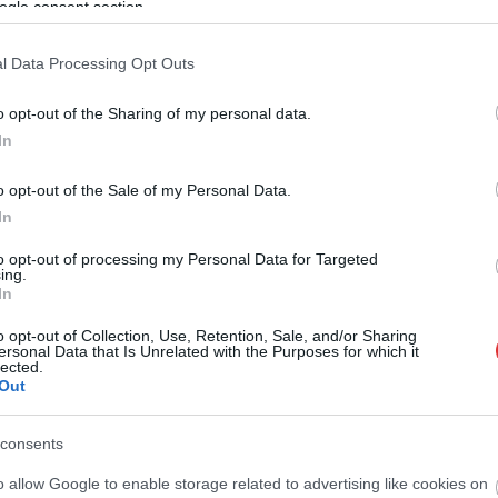
ogle consent section.
Bár minden hozzáértő óva intette ettől a
kormányt, mégis már az asztalon a tervezet,
l Data Processing Opt Outs
amit írd és mondd, egy hétig lehet
véleményezni. Valószínűleg jelenlegi
o opt-out of the Sharing of my personal data.
formájában vezetik be, a tanulók jobb ha
In
készülnek, az életüket döntheti el a
megváltozott mérés.
o opt-out of the Sale of my Personal Data.
In
TOVÁBB OLVASOM
to opt-out of processing my Personal Data for Targeted
ing.
In
o opt-out of Collection, Use, Retention, Sale, and/or Sharing
ersonal Data that Is Unrelated with the Purposes for which it
lected.
,
,
,
,
cia
kormány
mérés
osztályzat
változás
Out
k a mobilok iskolából történő kitiltása miatt
consents
o allow Google to enable storage related to advertising like cookies on