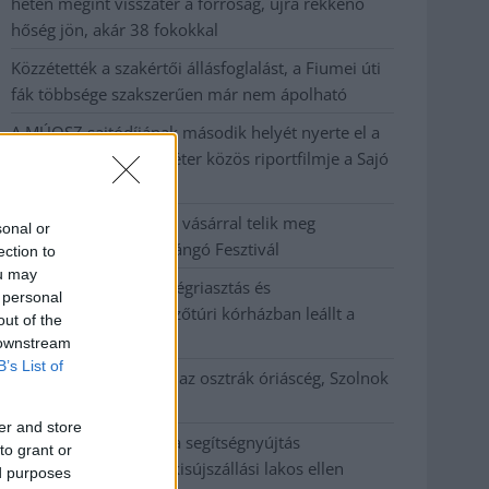
héten megint visszatér a forróság, újra rekkenő
hőség jön, akár 38 fokokkal
Közzétették a szakértői állásfoglalást, a Fiumei úti
fák többsége szakszerűen már nem ápolható
A MÚOSZ sajtódíjának második helyét nyerte el a
Borsod24 és a Paraméter közös riportfilmje a Sajó
szennyezéséről
Tánccal, zeneszóval és vásárral telik meg
sonal or
Jászberény, indul a Csángó Fesztivál
ection to
ou may
Meghosszabbított hőségriasztás és
 personal
vízkorlátozások, a mezőtúri kórházban leállt a
out of the
klíma
 downstream
B’s List of
Átszervezi működését az osztrák óriáscég, Szolnok
is érintett
er and store
Tragédiába torkollott a segítségnyújtás
to grant or
elmulasztása, három kisújszállási lakos ellen
ed purposes