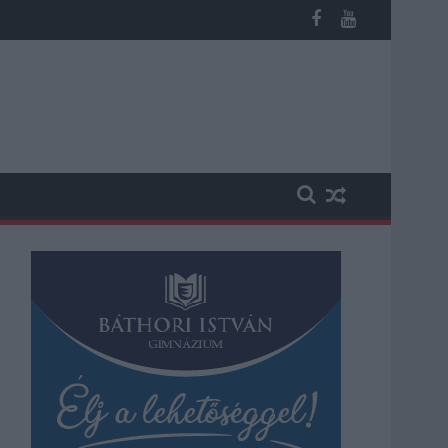
sútvonal közlekedését