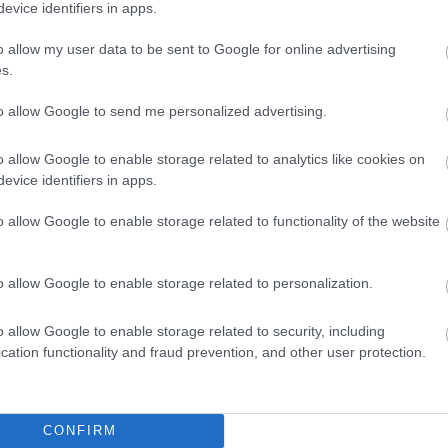
evice identifiers in apps.
Jász-Nagykun-Szolnok megyében is
készüljünk, mert szeptembertől teljesen más
o allow my user data to be sent to Google for online advertising
világ jön az iskolákban, rengeteg eszközt
s.
kitiltottak felsőbb utasításra, igaz, ezek egy
része valóban támogatandó. A digitális
to allow Google to send me personalized advertising.
eszközök kitiltása azonban véleményes.
o allow Google to enable storage related to analytics like cookies on
evice identifiers in apps.
TOVÁBB OLVASOM
o allow Google to enable storage related to functionality of the website
o allow Google to enable storage related to personalization.
o allow Google to enable storage related to security, including
,
,
,
,
,
kun-Szolnok megye
jogszabály
kitiltás
korlátozás
mobil
tiltakozás
cation functionality and fraud prevention, and other user protection.
elvétel a digitális tárban, köztük sok
CONFIRM