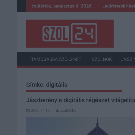
Skip
csütörtök, augusztus 6, 2026
Legfrissebb híre
to
content
TÁMOGASSA SZOL24-ET!
SZOLNOK
JNSZ 
Címke:
digitális
Jászberény a digitális régészet világelit
2026.04.17.
szol24.hu