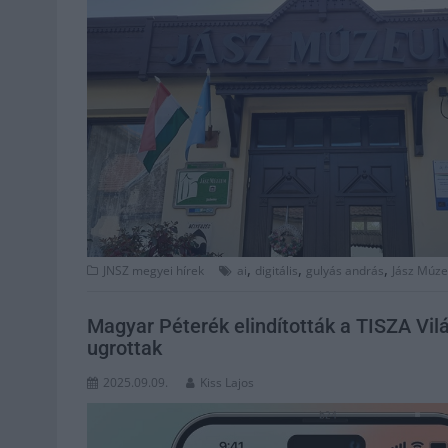
,
,
,
JNSZ megyei hírek
ai
digitális
gulyás andrás
Jász Múz
Magyar Péterék elindították a TISZA Világ
ugrottak
2025.09.09.
Kiss Lajos