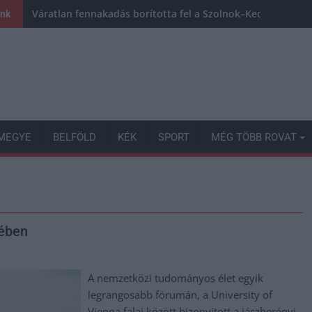
Váratlan fennakadás borította fel a Szolnok–Kecskemét va
ink
MEGYE
BELFÖLD
KÉK
SPORT
MÉG TÖBB ROVAT
jében
A nemzetközi tudományos élet egyik
legrangosabb fórumán, a University of
Vienna falai között bizonyított a jászberényi