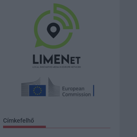
Címkefelhő