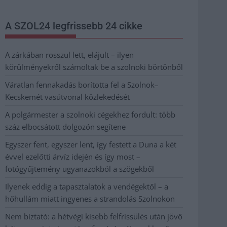
A SZOL24 legfrissebb 24 cikke
A zárkában rosszul lett, elájult – ilyen
körülményekről számoltak be a szolnoki börtönből
Váratlan fennakadás borította fel a Szolnok–
Kecskemét vasútvonal közlekedését
A polgármester a szolnoki cégekhez fordult: több
száz elbocsátott dolgozón segítene
Egyszer fent, egyszer lent, így festett a Duna a két
évvel ezelőtti árvíz idején és így most –
fotógyűjtemény ugyanazokból a szögekből
Ilyenek eddig a tapasztalatok a vendégektől – a
hőhullám miatt ingyenes a strandolás Szolnokon
Nem biztató: a hétvégi kisebb felfrissülés után jövő