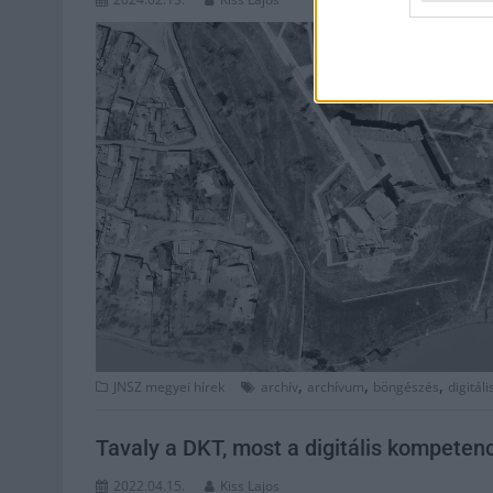
,
,
,
JNSZ megyei hírek
archív
archívum
böngészés
digitáli
Tavaly a DKT, most a digitális kompetenc
2022.04.15.
Kiss Lajos