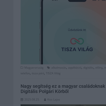
,
,
,
,
Magyarország
alkalmazás
applikáció
digitális
előny
i
,
,
telefon
tisza párt
TISZA Világ
Nagy segítség ez a magyar családoknak 
Digitális Polgári Körből
2025.08.25.
Kiss Lajos