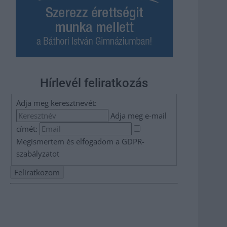
Hírlevél feliratkozás
Adja meg keresztnevét:
Adja meg e-mail
címét:
Megismertem és elfogadom a
GDPR-
szabályzat
ot
Nem szeretne lemaradni semmiről? Csak egy kattintás, és
hírlevelünk a legfrissebb információkkal és exkluzív
tartalmakkal hétről hétre postaládájába érkezik!