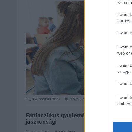
web or d
I want t
purpose
I want 
I want t
web or d
I want t
or app.
I want t
I want t
,
,
,
JNSZ megyei hírek
diákok
digitális
eszközök
Jász-Nagy
authenti
Fantasztikus gyűjtemény, újabb 8000 légif
jászkunsági
2024.02.13.
Kiss Lajos