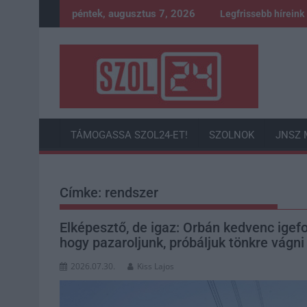
Skip
péntek, augusztus 7, 2026
Legfrissebb híreink
to
content
TÁMOGASSA SZOL24-ET!
SZOLNOK
JNSZ 
Címke:
rendszer
Elképesztő, de igaz: Orbán kedvenc igefo
hogy pazaroljunk, próbáljuk tönkre vágni
2026.07.30.
Kiss Lajos