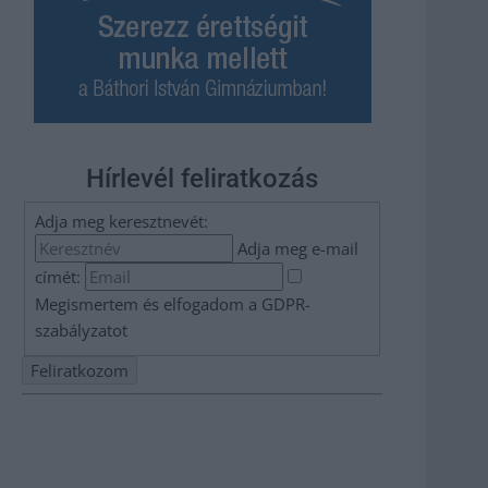
Hírlevél feliratkozás
Adja meg keresztnevét:
Adja meg e-mail
címét:
Megismertem és elfogadom a
GDPR-
szabályzat
ot
Nem szeretne lemaradni semmiről? Csak egy kattintás, és
hírlevelünk a legfrissebb információkkal és exkluzív
tartalmakkal hétről hétre postaládájába érkezik!