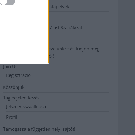
Etikai és függetlenségi alapelvek
Hirdetési árak
Hozzászólási és Moderálási Szabályzat
Impresszum
Iratkozzon fel heti hírlevelünkre és tudjon meg
még többet megyénkről!
Join Us
Regisztráció
Köszönjük
Tag bejelentkezés
Jelszó visszaállítása
Profil
Támogassa a független helyi sajtót!