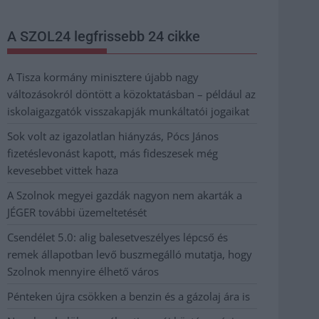
A SZOL24 legfrissebb 24 cikke
A Tisza kormány minisztere újabb nagy
változásokról döntött a közoktatásban – például az
iskolaigazgatók visszakapják munkáltatói jogaikat
Sok volt az igazolatlan hiányzás, Pócs János
fizetéslevonást kapott, más fideszesek még
kevesebbet vittek haza
A Szolnok megyei gazdák nagyon nem akarták a
JÉGER további üzemeltetését
Csendélet 5.0: alig balesetveszélyes lépcső és
remek állapotban levő buszmegálló mutatja, hogy
Szolnok mennyire élhető város
Pénteken újra csökken a benzin és a gázolaj ára is