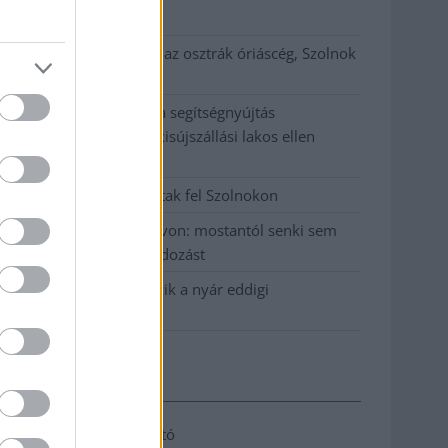
klíma
Átszervezi működését az osztrák óriáscég, Szolnok
is érintett
Tragédiába torkollott a segítségnyújtás
elmulasztása, három kisújszállási lakos ellen
emeltek vádat
Hatalmas lángok csaptak fel Szolnokon
Vízitraffipax a Tisza-tavon: mostantól senki sem
úszhatja meg a száguldozást
Szolnokra is megérkezik a nyár eddigi
legkeményebb napja
Elérhetőség
Adatkezelési tájékoztató