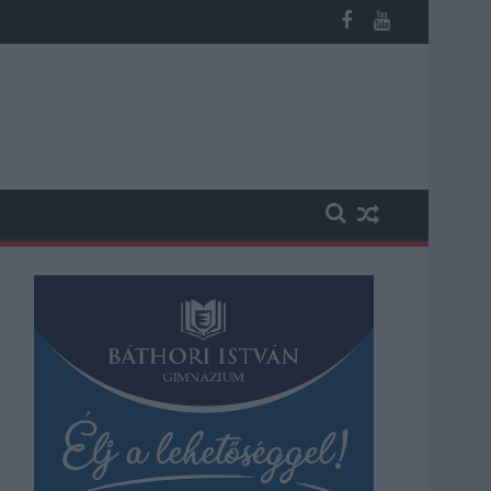
 kapott, más fideszesek még kevesebbet vittek haza