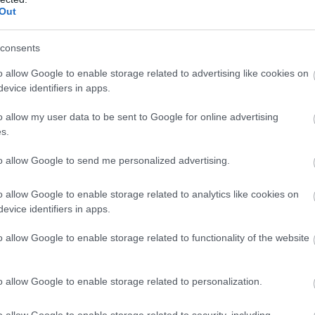
,
,
,
,
,
,
érsékelő
kutatás
mezőgazdaság
nak
rendszer
vita
vízhiány
Out
ét, a lakosság véleményére, ötleteire is kíváncsi
consents
o allow Google to enable storage related to advertising like cookies on
evice identifiers in apps.
A felülvizsgálat során mi magunk is
o allow my user data to be sent to Google for online advertising
kinyilváníthatjuk véleményünket a hónap
s.
végéig, így talán olyan közlekedési rendszer
lesz a Jász-Nagykun-Szolnok megyei
to allow Google to send me personalized advertising.
városban, amilyet jobban szeretnénk, mint a
jelenlegi.
o allow Google to enable storage related to analytics like cookies on
evice identifiers in apps.
TOVÁBB OLVASOM
o allow Google to enable storage related to functionality of the website
o allow Google to enable storage related to personalization.
o allow Google to enable storage related to security, including