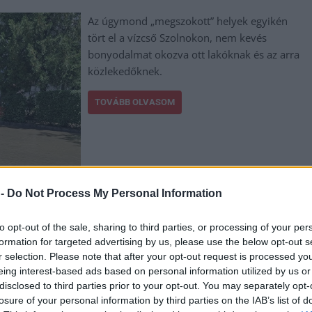
Az úgymond „megszokott” helyek egyikén
tört el a vízcső Szolnokon, nem kevés
bonyodalmat okozva ott lakóknak és az arra
közlekedőknek.
TOVÁBB OLVASOM
 -
Do Not Process My Personal Information
to opt-out of the sale, sharing to third parties, or processing of your per
,
,
,
,
,
formation for targeted advertising by us, please use the below opt-out s
megye
látványos
meghibásodás
rendszer
Szolnok
víz
r selection. Please note that after your opt-out request is processed y
eing interest-based ads based on personal information utilized by us or
getlen vizsgálatot követelnek a magyar gazdák
disclosed to third parties prior to your opt-out. You may separately opt-
losure of your personal information by third parties on the IAB’s list of