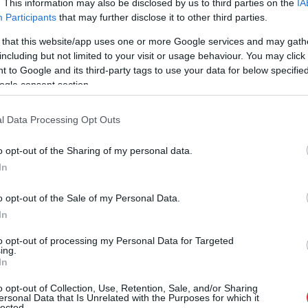
. This information may also be disclosed by us to third parties on the
IA
Újabb szintet lépett a Nemzeti
Participants
that may further disclose it to other third parties.
Agrárgazdasági Kamara által üzemeltetett
 that this website/app uses one or more Google services and may gath
Országos Jégkármérséklő Rendszer (JÉGER)
including but not limited to your visit or usage behaviour. You may click 
körüli éles társadalmi vita. Bár az illetékes
 to Google and its third-party tags to use your data for below specifi
minisztérium nemrég elrendelte a
ogle consent section.
generátorok teljes kapacitású működését, az
aszálykároktól szenvedő gazdálkodók egy
l Data Processing Opt Outs
része a rendszer azonnali leállítását vagy
külső átvilágítását követeli. A termelők
o opt-out of the Sharing of my personal data.
meggyőződése szerint a technológia
In
hozzájárul a csapadék elmaradásához,
miközben a tudományos kutatások
o opt-out of the Sale of my Personal Data.
határozottan cáfolják ezt az összefüggést. A
In
berendezéseket kezelők eközben halálos
to opt-out of processing my Personal Data for Targeted
ing.
In
o opt-out of Collection, Use, Retention, Sale, and/or Sharing
ersonal Data that Is Unrelated with the Purposes for which it
lected.