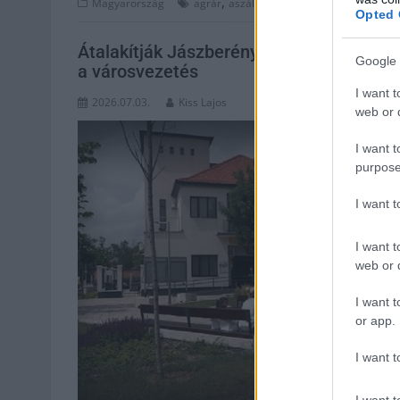
,
,
,
,
Magyarország
agrár
aszály
esőlopás
JÉGER
jégkárm
Opted 
Átalakítják Jászberény közlekedési rendj
Google 
a városvezetés
I want t
2026.07.03.
Kiss Lajos
web or d
I want t
purpose
I want 
I want t
web or d
I want t
or app.
I want t
I want t