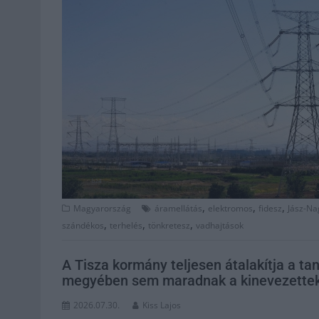
,
,
,
Magyarország
áramellátás
elektromos
fidesz
Jász-Na
,
,
,
szándékos
terhelés
tönkretesz
vadhajtások
A Tisza kormány teljesen átalakítja a t
megyében sem maradnak a kinevezette
2026.07.30.
Kiss Lajos