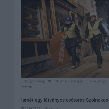
,
Magyarország
átalakítás
Jász-Nagykun Szolnok megye
vezetők
Ismét egy látványos csőtörés Szolnoko
2026.07.28.
Kiss Lajos