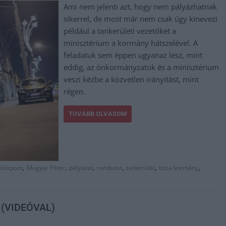
Ami nem jelenti azt, hogy nem pályázhatnak
sikerrel, de most már nem csak úgy kinevezi
például a tankerületi vezetőket a
minisztérium a kormány hátszelével. A
feladatuk sem éppen ugyanaz lesz, mint
eddig, az önkormányzatok és a minisztérium
veszi kézbe a közvetlen irányítást, mint
régen.
TOVÁBB OLVASOM
,
,
,
,
,
,
,
központ
Magyar Péter
pályázat
rendszer
tankerület
tisza kormány
n (VIDEÓVAL)