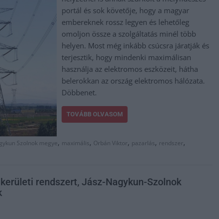
portál és sok követője, hogy a magyar
embereknek rossz legyen és lehetőleg
omoljon össze a szolgáltatás minél több
helyen. Most még inkább csúcsra járatják és
terjesztik, hogy mindenki maximálisan
használja az elektromos eszközeit, hátha
belerokkan az ország elektromos hálózata.
Döbbenet.
TOVÁBB OLVASOM
,
,
,
,
,
gykun Szolnok megye
maximális
Orbán Viktor
pazarlás
rendszer
ankerületi rendszert, Jász-Nagykun-Szolnok
k