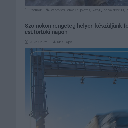
,
,
,
,
,
Szolnok
csőtörés
elavult
javítás
kátyú
pólya tibor út
Szolnokon rengeteg helyen készüljünk fo
csütörtöki napon
2026.06.25.
Kiss Lajos