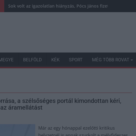
Sok volt az igazolatlan hiányzás, Pócs János fizetéslevonást
MEGYE
BELFÖLD
KÉK
SPORT
MÉG TÖBB ROVAT
rrása, a szélsőséges portál kimondottan kéri,
 az áramellátást
Már az egy hónappal ezelőtti kritikus
helyzetnél is annak szurkolt a mélyfideszes