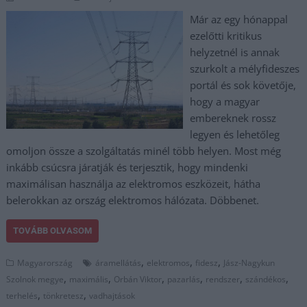
Már az egy hónappal
ezelőtti kritikus
helyzetnél is annak
szurkolt a mélyfideszes
portál és sok követője,
hogy a magyar
embereknek rossz
legyen és lehetőleg
omoljon össze a szolgáltatás minél több helyen. Most még
inkább csúcsra járatják és terjesztik, hogy mindenki
maximálisan használja az elektromos eszközeit, hátha
belerokkan az ország elektromos hálózata. Döbbenet.
TOVÁBB OLVASOM
,
,
,
Magyarország
áramellátás
elektromos
fidesz
Jász-Nagykun
,
,
,
,
,
,
Szolnok megye
maximális
Orbán Viktor
pazarlás
rendszer
szándékos
,
,
terhelés
tönkretesz
vadhajtások