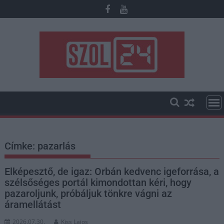
Skip
to
content
Címke:
pazarlás
Elképesztő, de igaz: Orbán kedvenc igeforrása, a
szélsőséges portál kimondottan kéri, hogy
pazaroljunk, próbáljuk tönkre vágni az
áramellátást
2026.07.30.
Kiss Lajos