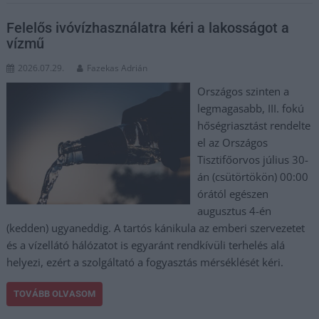
Felelős ivóvízhasználatra kéri a lakosságot a
vízmű
2026.07.29.
Fazekas Adrián
Országos szinten a
legmagasabb, III. fokú
hőségriasztást rendelte
el az Országos
Tisztifőorvos július 30-
án (csütörtökön) 00:00
órától egészen
augusztus 4-én
(kedden) ugyaneddig. A tartós kánikula az emberi szervezetet
és a vízellátó hálózatot is egyaránt rendkívüli terhelés alá
helyezi, ezért a szolgáltató a fogyasztás mérséklését kéri.
TOVÁBB OLVASOM