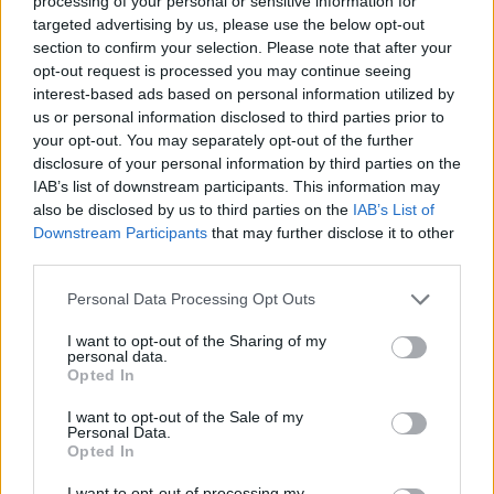
processing of your personal or sensitive information for
méregdrága világítást?
targeted advertising by us, please use the below opt-out
section to confirm your selection. Please note that after your
A tévéközvetítés lenne
opt-out request is processed you may continue seeing
az oka? A
interest-based ads based on personal information utilized by
megtöbbszöröződő energiaárak ellenére sok stadionban nap
us or personal information disclosed to third parties prior to
közben is égnek a reflektorok az NB I-es meccseken, számol
your opt-out. You may separately opt-out of the further
be róla az RTL Híradója. Nem jó kedvükben pazarolnak a
disclosure of your personal information by third parties on the
fociklubok a riport szerint, hanem a tévés közvetítések miatt
IAB’s list of downstream participants. This information may
van arra szükség, hogy akár a verőfényes délutánokon is végig
also be disclosed by us to third parties on the
IAB’s List of
Downstream Participants
that may further disclose it to other
menjen a világítás. A műsornak nyilatkozva ugyanis Sipos
third parties.
Jenő, az MLSZ szóvivője azt mondta, az élvonalbeli
mérkőzéseket a jogtulajdonos televízió közvetíti, márpedig…
Please note that this website/app uses one or more Google
Personal Data Processing Opt Outs
services and may gather and store information including but
TOVÁBB OLVASOM
not limited to your visit or usage behaviour. You may click to
I want to opt-out of the Sharing of my
personal data.
grant or deny consent to Google and its third-party tags to
Opted In
,
,
use your data for below specified purposes in below Google
Sport
energia
pazarlás
reflektorok
consent section.
I want to opt-out of the Sale of my
Personal Data.
Opted In
I want to opt-out of processing my