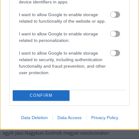
device identifiers in apps.
I want to allow Google to enable storage
Nem szeretne lemaradni semmiről? Csak egy kattintás, és hírlevelünk a
related to functionality of the website or app.
legfrissebb információkkal és exkluzív tartalmakkal hétről hétre
postaládájába érkezik!
I want to allow Google to enable storage
related to personalization.
A SZOL24 legfrissebb 24 cikke
I want to allow Google to enable storage
related to security, including authentication
functionality and fraud prevention, and other
Drágább lett Magyarország, de vajon jobb is? – kemény kritika
user protection.
a hazai turizmusról
A Tisza Párt Dr. Baka Andrást jelöli köztársasági elnöknek
CONFIRM
Óriási, több mint két méteres harcsát fogott a Tiszán a 13 éves
fiú (VIDEÓVAL)
Hétfőn kezdik, csütörtökön végeznek – lezárás miatt
Data Deletion
Data Access
Privacy Policy
fennakadásokra és pótlóbuszos közlekedésre számítsunk az
egyik Jász-Nagykun-Szolnok megyei vasútvonalon