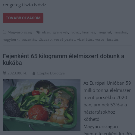
rengeteg tiszta ivóvíz.
TOVÁBB OLVASOM
,
,
,
,
,
,
Magyarország
elzár
gyerekek
ívóvíz
kiömlés
megnyit
mosdós
,
,
,
,
,
nagyberki
pazarlás
tűzcsap
veszélyeztet
vízellátás
vörös riasztás
Fejenként 65 kilogramm élelmiszert dobunk a
kukába
2023.09.14.
Czapkó Dorottya
Az Európai Unióban 59
millió tonna élelmiszer
ment pocsékba 2020-
ban, aminek 53%-a a
háztartásokhoz
köthető.
Magyarországon
évente fejenként kb. 65