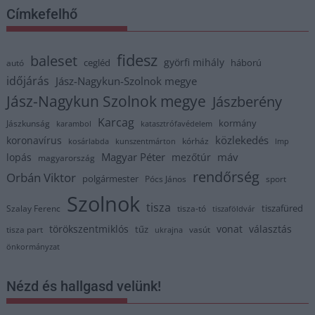
Címkefelhő
fidesz
baleset
györfi mihály
cegléd
háború
autó
időjárás
Jász-Nagykun-Szolnok megye
Jász-Nagykun Szolnok megye
Jászberény
Karcag
kormány
Jászkunság
karambol
katasztrófavédelem
közlekedés
koronavírus
kórház
kosárlabda
kunszentmárton
lmp
Magyar Péter
máv
lopás
mezőtúr
magyarország
rendőrség
Orbán Viktor
polgármester
Pócs János
sport
Szolnok
tisza
tiszafüred
Szalay Ferenc
tisza-tó
tiszaföldvár
törökszentmiklós
vonat
választás
tűz
tisza part
vasút
ukrajna
önkormányzat
Nézd és hallgasd velünk!