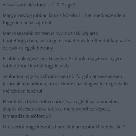
Visszaszámlálás indul: -1, 0, Sziget!
Magyarország jobban látszik közelről – heti médiaszemle a
független helyi sajtóból
Már magasabb szinten is nyomoznak Szijjártó
büntetőügyében, vesztegetés miatt 3 év letöltendőt kaphat és
ez csak az egyik botrány
Problémák egész Jász-Nagykun-Szolnok megyében: egyre
több otthoni kútból fogy ki a víz
Szolnokon egy kulcsfontosságú körforgalmat részlegesen
lezárnak a napokban, a közlekedés az átlagost is meghaladó
mértékben lebénul
Elromlott a biztosítóberendezés a ceglédi vasútvonalon,
alapos késések alakultak ki a menetrendhez képest,
kimaradás is előfordult
Ön szerint hogy készül a hamisítatlan szolnoki habos isler?