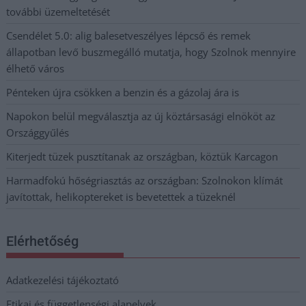
további üzemeltetését
Csendélet 5.0: alig balesetveszélyes lépcső és remek
állapotban levő buszmegálló mutatja, hogy Szolnok mennyire
élhető város
Pénteken újra csökken a benzin és a gázolaj ára is
Napokon belül megválasztja az új köztársasági elnököt az
Országgyűlés
Kiterjedt tüzek pusztítanak az országban, köztük Karcagon
Harmadfokú hőségriasztás az országban: Szolnokon klímát
javítottak, helikoptereket is bevetettek a tüzeknél
Elérhetőség
Adatkezelési tájékoztató
Etikai és függetlenségi alapelvek