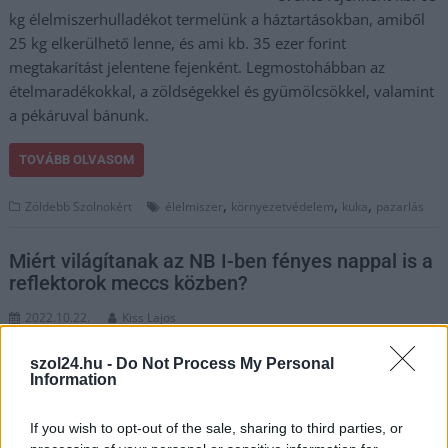
kg élelmiszerhulladékot termelünk a háztartásokban, amiből
25 kg elkerülhető lenne, és ami kb. 35 ezer forint
megtakarítást jelentene fejenként. Legmostohábban az
ételmaradékokkal, a zöldségekkel és gyümölcsökkel, valamint
a pékáruval bánunk.
TOVÁBB OLVASOM
,
,
,
Zöldebb Szolnokért
élelmiszer
környezetvédelem
kuka
pazarlás
Miért világítanak az NB I-ben fényes nappal is a
reflektorok meccs közben?
2022.10.22.
Kiss Lajos
Ha délután, nappali
szol24.hu -
Do Not Process My Personal
világosságban zajlik a
Information
mérkőzés, miért kell
látványosan pazarolni
If you wish to opt-out of the sale, sharing to third parties, or
és akkor is használni a