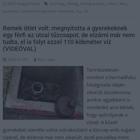
,
,
,
,
,
JNSZ megyei hírek
forróság
hőség
hőségriasztás
ivóvíz
liter
,
,
,
pazarlás
tiszamenti regionális vízművek
trv
víz
Remek ötlet volt: megnyitotta a gyerekeknek
egy férfi az utcai tűzcsapot, de elzárni már nem
tudta, el is folyt ezzel 110 köbméter víz
(VIDEÓVAL)
2026.07.03.
Kiss Lajos
Természetesen
mindezt a harmadfokú
hőségriadó idején
sikerült összehoznia,
amikor egyébként is
mindenkit arra kértek,
hogy spóroljanak a
vízzel. A közeli
gyerekeket szerette volna szórakoztatni a tűzcsap erős sugarú
vízével, de elzárnia már nem sikerült, ezzel pocsékba ment