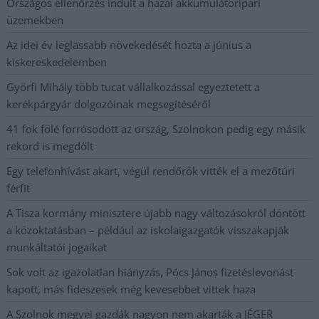
Országos ellenőrzés indult a hazai akkumulátoripari
üzemekben
Az idei év leglassabb növekedését hozta a június a
kiskereskedelemben
Györfi Mihály több tucat vállalkozással egyeztetett a
kerékpárgyár dolgozóinak megsegítéséről
41 fok fölé forrósodott az ország, Szolnokon pedig egy másik
rekord is megdőlt
Egy telefonhívást akart, végül rendőrök vitték el a mezőtúri
férfit
A Tisza kormány minisztere újabb nagy változásokról döntött
a közoktatásban – például az iskolaigazgatók visszakapják
munkáltatói jogaikat
Sok volt az igazolatlan hiányzás, Pócs János fizetéslevonást
kapott, más fideszesek még kevesebbet vittek haza
A Szolnok megyei gazdák nagyon nem akarták a JÉGER