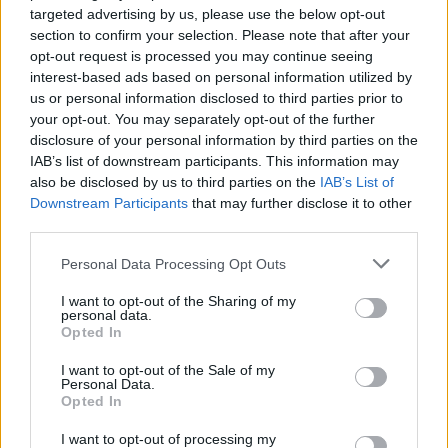
Országgyűlés
targeted advertising by us, please use the below opt-out
section to confirm your selection. Please note that after your
Kiterjedt tüzek pusztítanak az országban, köztük Karcagon
opt-out request is processed you may continue seeing
interest-based ads based on personal information utilized by
Harmadfokú hőségriasztás az országban: Szolnokon klímát
us or personal information disclosed to third parties prior to
javítottak, helikoptereket is bevetettek a tüzeknél
your opt-out. You may separately opt-out of the further
A zárkában rosszul lett, elájult – ilyen körülményekről
disclosure of your personal information by third parties on the
számoltak be a szolnoki börtönből
IAB’s list of downstream participants. This information may
also be disclosed by us to third parties on the
IAB’s List of
Váratlan fennakadás borította fel a Szolnok–Kecskemét
Downstream Participants
that may further disclose it to other
vasútvonal közlekedését
third parties.
A polgármester a szolnoki cégekhez fordult: több száz
Please note that this website/app uses one or more Google
Personal Data Processing Opt Outs
elbocsátott dolgozón segítene
services and may gather and store information including but
not limited to your visit or usage behaviour. You may click to
I want to opt-out of the Sharing of my
Csődbe ment a tószegi Accell Hunland, a hazai
personal data.
grant or deny consent to Google and its third-party tags to
Opted In
kerékpárgyártás meghatározó szereplője
use your data for below specified purposes in below Google
consent section.
I want to opt-out of the Sale of my
Egyszer fent, egyszer lent, így festett a Duna a két évvel
Personal Data.
ezelőtti árvíz idején és így most – fotógyűjtemény
Opted In
ugyanazokból a szögekből
I want to opt-out of processing my