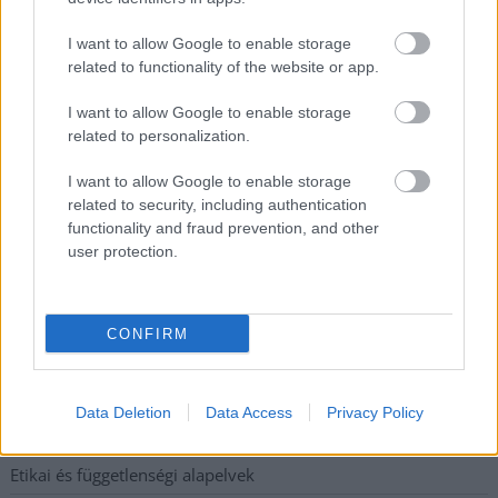
Hatalmas lángok csaptak fel Szolnokon
I want to allow Google to enable storage
related to functionality of the website or app.
Vízitraffipax a Tisza-tavon: mostantól senki sem úszhatja meg
a száguldozást
I want to allow Google to enable storage
related to personalization.
Szolnokra is megérkezik a nyár eddigi legkeményebb napja
Már Szolnokon is korlátozások léptek életbe a tartós hatalmas
I want to allow Google to enable storage
related to security, including authentication
hőség, a vízhiány és az áramtakarékosság miatt
functionality and fraud prevention, and other
A NER kihúzta a talajt az Új Néplap alól is, immáron csak
user protection.
hetilapként jelenik meg – végképp vége a nyomtatott
sajtónak?
CONFIRM
Elérhetőség
Data Deletion
Data Access
Privacy Policy
Adatkezelési tájékoztató
Etikai és függetlenségi alapelvek