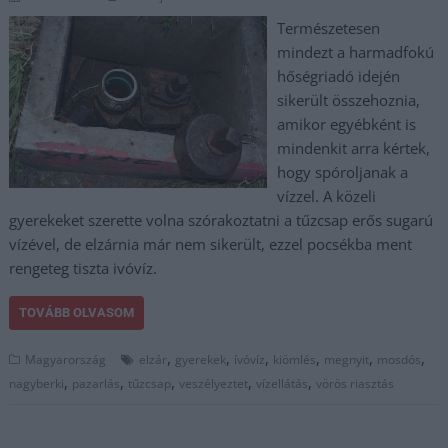
Természetesen
mindezt a harmadfokú
hőségriadó idején
sikerült összehoznia,
amikor egyébként is
mindenkit arra kértek,
hogy spóroljanak a
vízzel. A közeli
gyerekeket szerette volna szórakoztatni a tűzcsap erős sugarú
vízével, de elzárnia már nem sikerült, ezzel pocsékba ment
rengeteg tiszta ivóvíz.
TOVÁBB OLVASOM
,
,
,
,
,
,
Magyarország
elzár
gyerekek
ívóvíz
kiömlés
megnyit
mosdós
,
,
,
,
,
nagyberki
pazarlás
tűzcsap
veszélyeztet
vízellátás
vörös riasztás