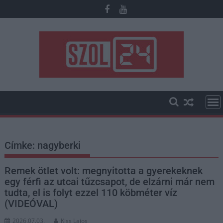
Skip
to
content
Címke:
nagyberki
Remek ötlet volt: megnyitotta a gyerekeknek
egy férfi az utcai tűzcsapot, de elzárni már nem
tudta, el is folyt ezzel 110 köbméter víz
(VIDEÓVAL)
2026.07.03.
Kiss Lajos