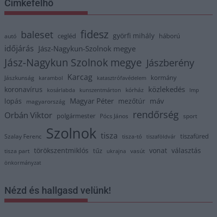
Címkefelhő
fidesz
baleset
györfi mihály
cegléd
háború
autó
időjárás
Jász-Nagykun-Szolnok megye
Jász-Nagykun Szolnok megye
Jászberény
Karcag
kormány
Jászkunság
karambol
katasztrófavédelem
közlekedés
koronavírus
kórház
kosárlabda
kunszentmárton
lmp
Magyar Péter
máv
lopás
mezőtúr
magyarország
rendőrség
Orbán Viktor
polgármester
Pócs János
sport
Szolnok
tisza
tiszafüred
Szalay Ferenc
tisza-tó
tiszaföldvár
törökszentmiklós
vonat
választás
tűz
tisza part
vasút
ukrajna
önkormányzat
Nézd és hallgasd velünk!