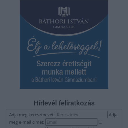
Hírlevél feliratkozás
Adja meg keresztnevét:
Adja
meg e-mail címét: