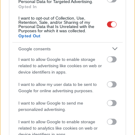
Personal Data for Targeted Advertising.
Ilyenek eddig a tapasztalatok a vendégektől – a hőhullám
Opted In
miatt ingyenes a strandolás Szolnokon
I want to opt-out of Collection, Use,
Nem biztató: a hétvégi kisebb felfrissülés után jövő héten
Retention, Sale, and/or Sharing of my
Personal Data that Is Unrelated with the
megint visszatér a forróság, újra rekkenő hőség jön, akár 38
Purposes for which it was collected.
fokokkal
Opted Out
Közzétették a szakértői állásfoglalást, a Fiumei úti fák
Google consents
többsége szakszerűen már nem ápolható
I want to allow Google to enable storage
A MÚOSZ sajtódíjának második helyét nyerte el a Borsod24 és
related to advertising like cookies on web or
a Paraméter közös riportfilmje a Sajó szennyezéséről
device identifiers in apps.
Tánccal, zeneszóval és vásárral telik meg Jászberény, indul a
I want to allow my user data to be sent to
Csángó Fesztivál
Google for online advertising purposes.
Meghosszabbított hőségriasztás és vízkorlátozások, a
I want to allow Google to send me
mezőtúri kórházban leállt a klíma
personalized advertising.
Átszervezi működését az osztrák óriáscég, Szolnok is érintett
I want to allow Google to enable storage
Tragédiába torkollott a segítségnyújtás elmulasztása, három
related to analytics like cookies on web or
kisújszállási lakos ellen emeltek vádat
device identifiers in apps.