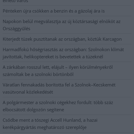
élhető város
Pénteken újra csökken a benzin és a gázolaj ára is
Napokon belül megválasztja az új köztársasági elnököt az
Országgyűlés
Kiterjedt tüzek pusztítanak az országban, köztük Karcagon
Harmadfokú hőségriasztás az országban: Szolnokon klímát
javítottak, helikoptereket is bevetettek a tüzeknél
A zárkában rosszul lett, elájult – ilyen körülményekről
számoltak be a szolnoki börtönből
Váratlan fennakadás borította fel a Szolnok–Kecskemét
vasútvonal közlekedését
A polgármester a szolnoki cégekhez fordult: több száz
elbocsátott dolgozón segítene
Csődbe ment a tószegi Accell Hunland, a hazai
kerékpárgyártás meghatározó szereplője