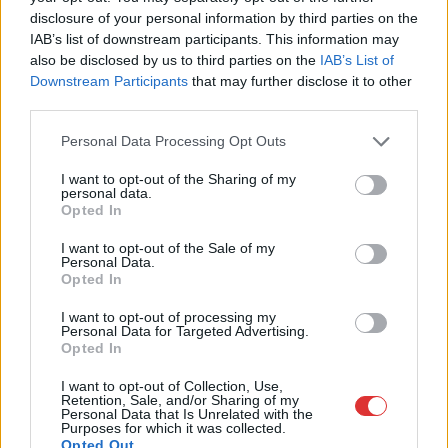
disclosure of your personal information by third parties on the
A kedvező folyamatok miatt a napokban egyszer már
IAB’s list of downstream participants. This information may
csökkentek az üzemanyag-nagykereskedelmi árak
also be disclosed by us to third parties on the
IAB’s List of
hazánkban, pénteken jön a...
Downstream Participants
that may further disclose it to other
Magyarország
third parties.
Please note that this website/app uses one or more Google
Personal Data Processing Opt Outs
services and may gather and store information including but
not limited to your visit or usage behaviour. You may click to
I want to opt-out of the Sharing of my
personal data.
grant or deny consent to Google and its third-party tags to
Opted In
use your data for below specified purposes in below Google
consent section.
I want to opt-out of the Sale of my
Personal Data.
Opted In
I want to opt-out of processing my
Personal Data for Targeted Advertising.
Opted In
I want to opt-out of Collection, Use,
Retention, Sale, and/or Sharing of my
Personal Data that Is Unrelated with the
2026.08.06.
Fazekas Adrián
Purposes for which it was collected.
Napokon belül megválasztja az új köztársasági
Opted Out