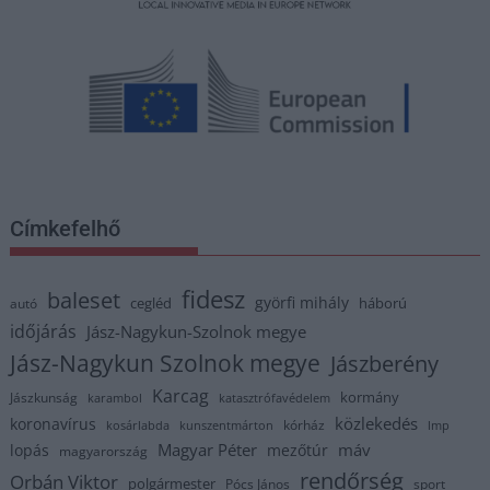
Címkefelhő
fidesz
baleset
györfi mihály
cegléd
háború
autó
időjárás
Jász-Nagykun-Szolnok megye
Jász-Nagykun Szolnok megye
Jászberény
Karcag
kormány
Jászkunság
karambol
katasztrófavédelem
közlekedés
koronavírus
kórház
kosárlabda
kunszentmárton
lmp
Magyar Péter
máv
lopás
mezőtúr
magyarország
rendőrség
Orbán Viktor
polgármester
Pócs János
sport