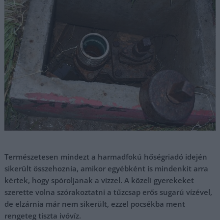
Természetesen mindezt a harmadfokú hőségriadó idején
sikerült összehoznia, amikor egyébként is mindenkit arra
kértek, hogy spóroljanak a vízzel. A közeli gyerekeket
szerette volna szórakoztatni a tűzcsap erős sugarú vízével,
de elzárnia már nem sikerült, ezzel pocsékba ment
rengeteg tiszta ivóvíz.