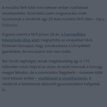
A mosdósi férfi több mint kétezer ember vízellátását
veszélyeztette. Közérdekű üzem megzavarása miatt
nyomoznak a rendőrök egy 29 éves mosdósi férfi ellen – írja
a
Police.hu
.
A gyanú szerint a férfi június 28-án,
a harmadfokú
hőségriadó ideje alatt
megnyitotta az utcájukban lévő,
földalatti tűzcsapot, hogy szórakoztassa a környékbeli
gyerekeket, de visszazárni már nem tudta.
Bár hívott segítséget, annak megérkezéséig így is 110
köbméter ivóvíz folyt el az utcán, és ezzel nemcsak a Somogy
megyei Mosdós, de a szomszédos Nagyberki – összesen több
mint kétezer ember –
vízellátását is veszélyeztette.
A
rendőrök a feltételezett elkövetőt gyanúsítottként hallgatták
ki.