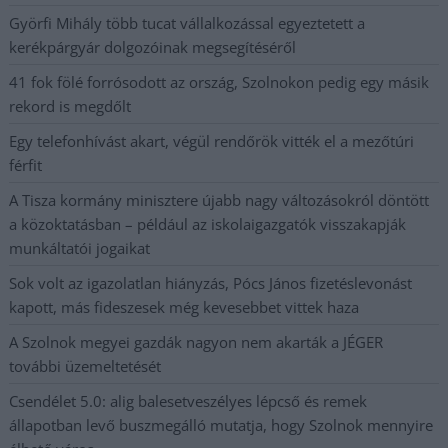
Györfi Mihály több tucat vállalkozással egyeztetett a
kerékpárgyár dolgozóinak megsegítéséről
41 fok fölé forrósodott az ország, Szolnokon pedig egy másik
rekord is megdőlt
Egy telefonhívást akart, végül rendőrök vitték el a mezőtúri
férfit
A Tisza kormány minisztere újabb nagy változásokról döntött
a közoktatásban – például az iskolaigazgatók visszakapják
munkáltatói jogaikat
Sok volt az igazolatlan hiányzás, Pócs János fizetéslevonást
kapott, más fideszesek még kevesebbet vittek haza
A Szolnok megyei gazdák nagyon nem akarták a JÉGER
további üzemeltetését
Csendélet 5.0: alig balesetveszélyes lépcső és remek
állapotban levő buszmegálló mutatja, hogy Szolnok mennyire