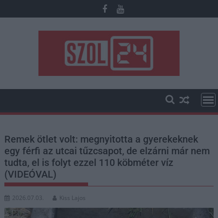
Skip
to
content
Remek ötlet volt: megnyitotta a gyerekeknek
egy férfi az utcai tűzcsapot, de elzárni már nem
tudta, el is folyt ezzel 110 köbméter víz
(VIDEÓVAL)
2026.07.03.
Kiss Lajos