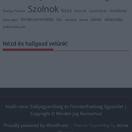
Szolnok
tisza
tiszafüred
Szalay Ferenc
tisza-tó
tiszaföldvár
törökszentmiklós
vonat
választás
tűz
tisza part
vasút
ukrajna
önkormányzat
Nézd és hallgasd velünk!
Kiadó neve: Esélyegyenlőség és Fenntarthatóság Egyesület |
Copyright © Minden jog fenntartva!
Proudly powered by WordPress
|
Theme: SuperMag by
Acme