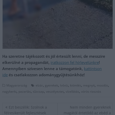
Ha szeretne tájékozott és jól értesült lenni, de messzire
elkerülné a propagandát,
iratkozzon fel hírlevelünkre
!
Amennyiben szívesen lenne a támogatónk,
kattintson
ide
és csatlakozzon adománygyűjtésünkhöz!
,
,
,
,
,
,
Magyarország
elzár
gyerekek
ívóvíz
kiömlés
megnyit
mosdós
,
,
,
,
,
nagyberki
pazarlás
tűzcsap
veszélyeztet
vízellátás
vörös riasztás
Bejegyzés
Ezt beszélik: Szolnok a
Nem minden gyereknek
navigáció
félresikerült fejlesztések
magától értetődő az ebéd a