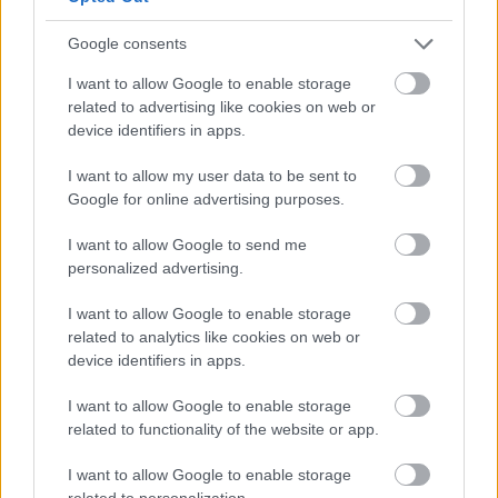
elnököt az Országgyűlés
Google consents
Jövő hét elején eldőlhet, ki tölti be a köztársasági elnöki
tisztséget. Az alaptörvényben rögzített harmincnapos
I want to allow Google to enable storage
határidő...
related to advertising like cookies on web or
device identifiers in apps.
Magyarország
I want to allow my user data to be sent to
Google for online advertising purposes.
I want to allow Google to send me
personalized advertising.
I want to allow Google to enable storage
related to analytics like cookies on web or
device identifiers in apps.
I want to allow Google to enable storage
related to functionality of the website or app.
I want to allow Google to enable storage
related to personalization.