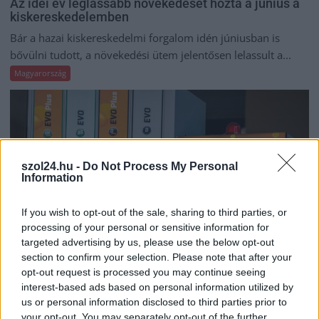
Az idei év leglassabb növekedését hozta a június a
kiskereskedelemben
Bár a hazai kiskereskedelmi forgalom idén júniusban is
bővülni tudott, a növekedési ütem jelentősen lelassult a...
Magyarország
szol24.hu -
Do Not Process My Personal
Information
If you wish to opt-out of the sale, sharing to third parties, or
processing of your personal or sensitive information for
targeted advertising by us, please use the below opt-out
section to confirm your selection. Please note that after your
opt-out request is processed you may continue seeing
interest-based ads based on personal information utilized by
2026.08.06.
Kiss Lajos
us or personal information disclosed to third parties prior to
Pénteken újra csökken a benzin és a gázolaj ára is
your opt-out. You may separately opt-out of the further