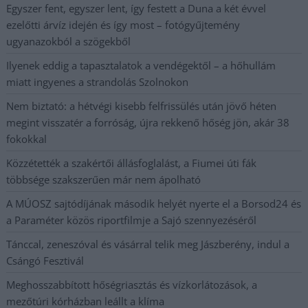
Egyszer fent, egyszer lent, így festett a Duna a két évvel
ezelőtti árvíz idején és így most – fotógyűjtemény
ugyanazokból a szögekből
Ilyenek eddig a tapasztalatok a vendégektől – a hőhullám
miatt ingyenes a strandolás Szolnokon
Nem biztató: a hétvégi kisebb felfrissülés után jövő héten
megint visszatér a forróság, újra rekkenő hőség jön, akár 38
fokokkal
Közzétették a szakértői állásfoglalást, a Fiumei úti fák
többsége szakszerűen már nem ápolható
A MÚOSZ sajtódíjának második helyét nyerte el a Borsod24 és
a Paraméter közös riportfilmje a Sajó szennyezéséről
Tánccal, zeneszóval és vásárral telik meg Jászberény, indul a
Csángó Fesztivál
Meghosszabbított hőségriasztás és vízkorlátozások, a
mezőtúri kórházban leállt a klíma