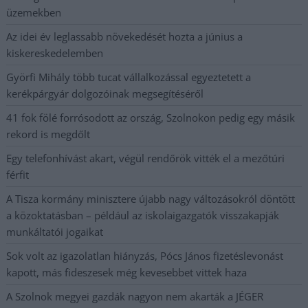
üzemekben
Az idei év leglassabb növekedését hozta a június a
kiskereskedelemben
Györfi Mihály több tucat vállalkozással egyeztetett a
kerékpárgyár dolgozóinak megsegítéséről
41 fok fölé forrósodott az ország, Szolnokon pedig egy másik
rekord is megdőlt
Egy telefonhívást akart, végül rendőrök vitték el a mezőtúri
férfit
A Tisza kormány minisztere újabb nagy változásokról döntött
a közoktatásban – például az iskolaigazgatók visszakapják
munkáltatói jogaikat
Sok volt az igazolatlan hiányzás, Pócs János fizetéslevonást
kapott, más fideszesek még kevesebbet vittek haza
A Szolnok megyei gazdák nagyon nem akarták a JÉGER