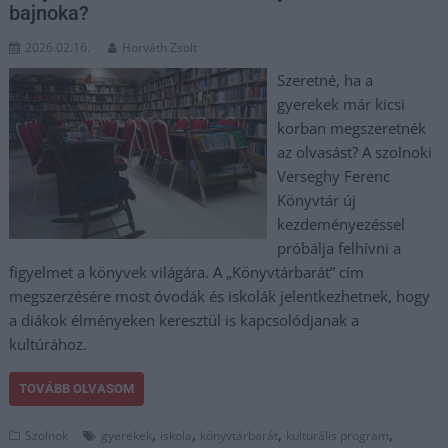
bajnoka?
2026.02.16.
Horváth Zsolt
Szeretné, ha a
gyerekek már kicsi
korban megszeretnék
az olvasást? A szolnoki
Verseghy Ferenc
Könyvtár új
kezdeményezéssel
próbálja felhívni a
figyelmet a könyvek világára. A „Könyvtárbarát” cím
megszerzésére most óvodák és iskolák jelentkezhetnek, hogy
a diákok élményeken keresztül is kapcsolódjanak a
kultúrához.
TOVÁBB OLVASOM
,
,
,
,
Szolnok
gyerekek
iskola
könyvtárbarát
kulturális program