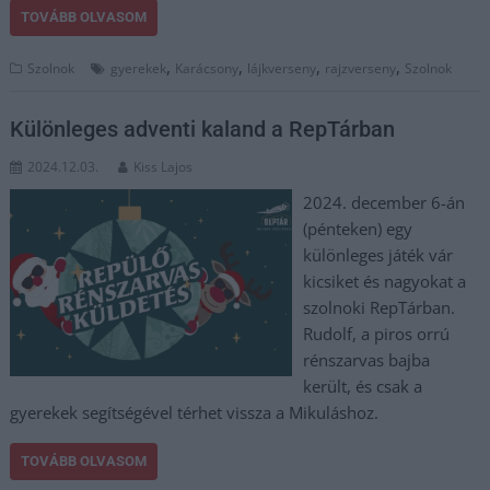
TOVÁBB OLVASOM
,
,
,
,
Szolnok
gyerekek
Karácsony
lájkverseny
rajzverseny
Szolnok
Különleges adventi kaland a RepTárban
2024.12.03.
Kiss Lajos
2024. december 6-án
(pénteken) egy
különleges játék vár
kicsiket és nagyokat a
szolnoki RepTárban.
Rudolf, a piros orrú
rénszarvas bajba
került, és csak a
gyerekek segítségével térhet vissza a Mikuláshoz.
TOVÁBB OLVASOM