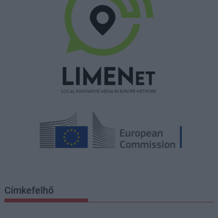
Címkefelhő