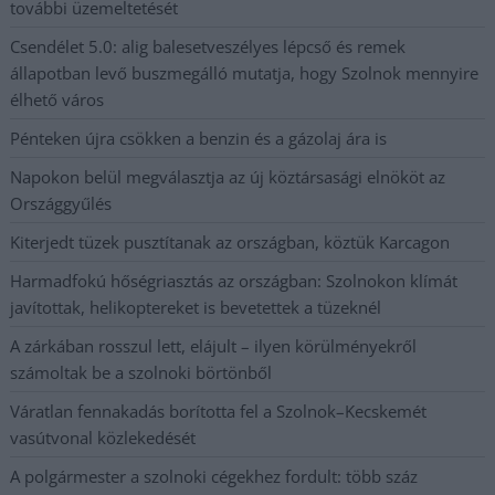
további üzemeltetését
Csendélet 5.0: alig balesetveszélyes lépcső és remek
állapotban levő buszmegálló mutatja, hogy Szolnok mennyire
élhető város
Pénteken újra csökken a benzin és a gázolaj ára is
Napokon belül megválasztja az új köztársasági elnököt az
Országgyűlés
Kiterjedt tüzek pusztítanak az országban, köztük Karcagon
Harmadfokú hőségriasztás az országban: Szolnokon klímát
javítottak, helikoptereket is bevetettek a tüzeknél
A zárkában rosszul lett, elájult – ilyen körülményekről
számoltak be a szolnoki börtönből
Váratlan fennakadás borította fel a Szolnok–Kecskemét
vasútvonal közlekedését
A polgármester a szolnoki cégekhez fordult: több száz