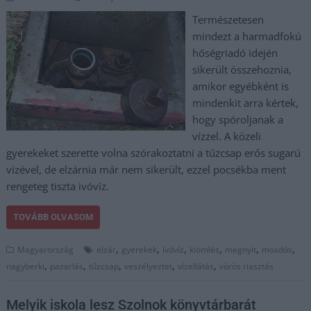
Természetesen
mindezt a harmadfokú
hőségriadó idején
sikerült összehoznia,
amikor egyébként is
mindenkit arra kértek,
hogy spóroljanak a
vízzel. A közeli
gyerekeket szerette volna szórakoztatni a tűzcsap erős sugarú
vízével, de elzárnia már nem sikerült, ezzel pocsékba ment
rengeteg tiszta ivóvíz.
TOVÁBB OLVASOM
,
,
,
,
,
,
Magyarország
elzár
gyerekek
ívóvíz
kiömlés
megnyit
mosdós
,
,
,
,
,
nagyberki
pazarlás
tűzcsap
veszélyeztet
vízellátás
vörös riasztás
Melyik iskola lesz Szolnok könyvtárbarát