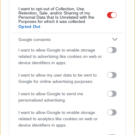
csokoládégyárban tett
I want to opt-out of Collection, Use,
látogatás során a
Retention, Sale, and/or Sharing of my
Personal Data that Is Unrelated with the
kisgyermekek döntő
Purposes for which it was collected.
többségének halvány sejtelme sem volt arról „ki ez a bácsi”.
Opted Out
TOVÁBB OLVASOM
Google consents
I want to allow Google to enable storage
,
,
,
Magyarország
csokigyár
gyerekek
kampány
Orbán Viktor
related to advertising like cookies on web or
device identifiers in apps.
Nagy balesetet szenvedett két, iskolásokat
szállító busz, közel száz érintett
I want to allow my user data to be sent to
Google for online advertising purposes.
2023.04.28.
Kiss Lajos
I want to allow Google to send me
A buszvezető észlelte,
personalized advertising.
hogy vele szemben
gyorsan közeledik egy
I want to allow Google to enable storage
másik jármű, ezért
related to analytics like cookies on web or
beletaposott a fékbe, a
device identifiers in apps.
mögötte jövő másik