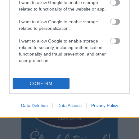
I want to allow Google to enable storage
hatalmas jármű
related to functionality of the website or app.
azonban már nem
tudott megállni és nagy csattanás lett a vége. Az eset
I want to allow Google to enable storage
Romániában történt.
related to personalization.
I want to allow Google to enable storage
TOVÁBB OLVASOM
related to security, including authentication
functionality and fraud prevention, and other
,
,
,
,
Külföld
baleset
busz
gyerekek
iskolások
románia
user protection.
Bejegyzés
Régebbi bejegyzések
navigáció
CONFIRM
Data Deletion
Data Access
Privacy Policy