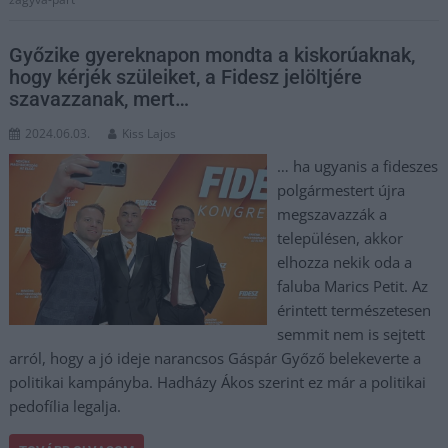
Győzike gyereknapon mondta a kiskorúaknak,
hogy kérjék szüleiket, a Fidesz jelöltjére
szavazzanak, mert…
2024.06.03.
Kiss Lajos
… ha ugyanis a fideszes
polgármestert újra
megszavazzák a
településen, akkor
elhozza nekik oda a
faluba Marics Petit. Az
érintett természetesen
semmit nem is sejtett
arról, hogy a jó ideje narancsos Gáspár Győző belekeverte a
politikai kampányba. Hadházy Ákos szerint ez már a politikai
pedofília legalja.