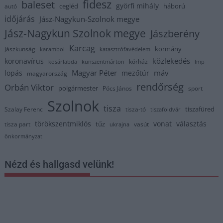
fidesz
baleset
györfi mihály
cegléd
háború
autó
időjárás
Jász-Nagykun-Szolnok megye
Jász-Nagykun Szolnok megye
Jászberény
Karcag
kormány
Jászkunság
karambol
katasztrófavédelem
közlekedés
koronavírus
kórház
kosárlabda
kunszentmárton
lmp
Magyar Péter
máv
lopás
mezőtúr
magyarország
rendőrség
Orbán Viktor
polgármester
Pócs János
sport
Szolnok
tisza
tiszafüred
Szalay Ferenc
tisza-tó
tiszaföldvár
törökszentmiklós
vonat
választás
tűz
tisza part
vasút
ukrajna
önkormányzat
Nézd és hallgasd velünk!