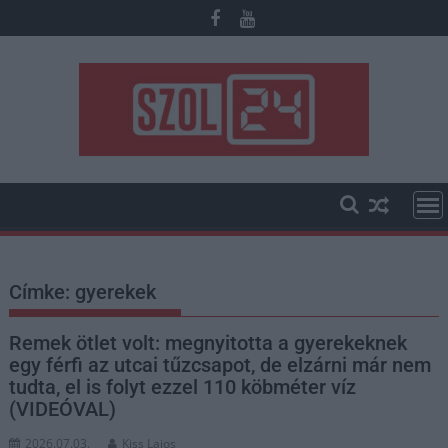
Skip
to
content
Címke:
gyerekek
Remek ötlet volt: megnyitotta a gyerekeknek
egy férfi az utcai tűzcsapot, de elzárni már nem
tudta, el is folyt ezzel 110 köbméter víz
(VIDEÓVAL)
2026.07.03.
Kiss Lajos