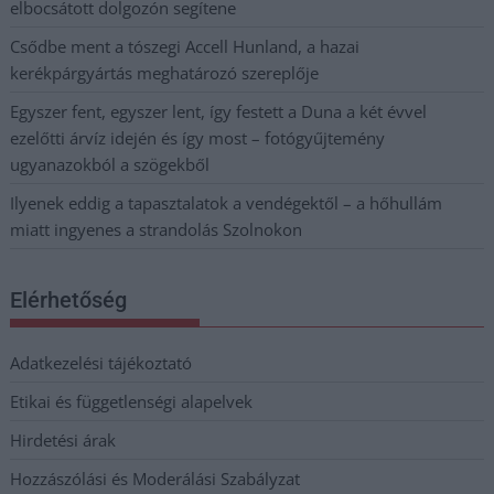
elbocsátott dolgozón segítene
Csődbe ment a tószegi Accell Hunland, a hazai
kerékpárgyártás meghatározó szereplője
Egyszer fent, egyszer lent, így festett a Duna a két évvel
ezelőtti árvíz idején és így most – fotógyűjtemény
ugyanazokból a szögekből
Ilyenek eddig a tapasztalatok a vendégektől – a hőhullám
miatt ingyenes a strandolás Szolnokon
Elérhetőség
Adatkezelési tájékoztató
Etikai és függetlenségi alapelvek
Hirdetési árak
Hozzászólási és Moderálási Szabályzat