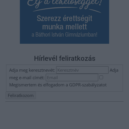
Hírlevél feliratkozás
Adja meg keresztnevét:
Adja
meg e-mail címét:
Megismertem és elfogadom a
GDPR-szabályzat
ot
Nem szeretne lemaradni semmiről? Csak egy kattintás, és hírlevelünk a
legfrissebb információkkal és exkluzív tartalmakkal hétről hétre
postaládájába érkezik!