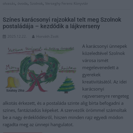
,
,
,
olvasás
óvoda
Szolnok
Verseghy Ferenc Könyvtár
Színes karácsonyi rajzokkal telt meg Szolnok
postaládája – kezdődik a lájkverseny
2025.12.22.
Horváth Zsolt
A karácsonyi ünnepek
közeledtével Szolnok
városa ismét
megelevenedett a
gyerekek
kreativitásától. Az idei
karácsonyi
rajzversenyre rengeteg
alkotás érkezett, és a postaláda szinte alig bírta befogadni a
színes, fantáziadús képeket. A szervezők örömmel számoltak
be a nagy érdeklődésről, hiszen minden rajz egyedi módon
ragadta meg az ünnepi hangulatot.