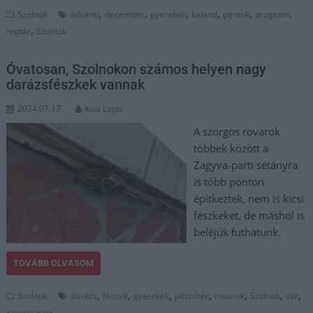
,
,
,
,
,
,
Szolnok
adventi
december
gyerekek
kaland
péntek
program
,
reptár
Szolnok
Óvatosan, Szolnokon számos helyen nagy
darázsfészkek vannak
2024.07.17.
Kiss Lajos
A szorgos rovarok
többek között a
Zagyva-parti sétányra
is több ponton
építkeztek, nem is kicsi
fészkeket, de máshol is
beléjük futhatunk.
TOVÁBB OLVASOM
,
,
,
,
,
,
,
Szolnok
darázs
fészek
gyerekek
játszótér
rovarok
Szolnok
vár
zagyva-part