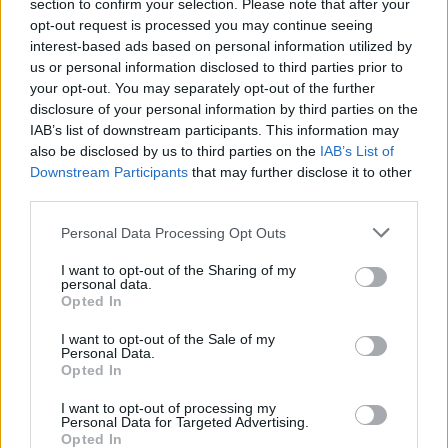
section to confirm your selection. Please note that after your
nélkül maradt napokra
opt-out request is processed you may continue seeing
ebben a cudar
interest-based ads based on personal information utilized by
hidegben.
us or personal information disclosed to third parties prior to
your opt-out. You may separately opt-out of the further
TOVÁBB OLVASOM
disclosure of your personal information by third parties on the
IAB’s list of downstream participants. This information may
,
,
,
,
,
,
Szolnok
fáznak
fűtés
gyerekek
iskola
javítás
meghibásodott
also be disclosed by us to third parties on the
IAB’s List of
Downstream Participants
that may further disclose it to other
Szolnok
third parties.
Amikor a csokigyárba látogatott Orbán Viktor, a
Please note that this website/app uses one or more Google
Personal Data Processing Opt Outs
gyerekeknek fogalmuk sem volt arról, ki ő –
services and may gather and store information including but
videó
not limited to your visit or usage behaviour. You may click to
I want to opt-out of the Sharing of my
personal data.
grant or deny consent to Google and its third-party tags to
Opted In
2023.05.20.
Kiss Lajos
use your data for below specified purposes in below Google
consent section.
Borsodban folytatja a
I want to opt-out of the Sale of my
Personal Data.
kampányolást Koncz
Opted In
Zsófia oldalán a
I want to opt-out of processing my
miniszterelnök. A
Personal Data for Targeted Advertising.
szerencsi
Opted In