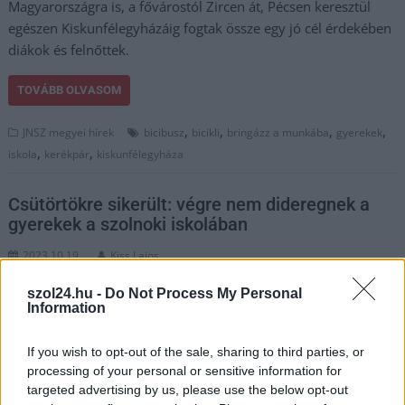
Magyarországra is, a fővárostól Zircen át, Pécsen keresztül
egészen Kiskunfélegyházáig fogtak össze egy jó cél érdekében
diákok és felnőttek.
TOVÁBB OLVASOM
,
,
,
,
JNSZ megyei hírek
bicibusz
bicikli
bringázz a munkába
gyerekek
,
,
iskola
kerékpár
kiskunfélegyháza
Csütörtökre sikerült: végre nem dideregnek a
gyerekek a szolnoki iskolában
2023.10.19.
Kiss Lajos
Megjavították a
szol24.hu -
Do Not Process My Personal
gázelosztót, amelynek
Information
hibája miatt két
szolnoki általános
If you wish to opt-out of the sale, sharing to third parties, or
iskola és az uszoda
processing of your personal or sensitive information for
targeted advertising by us, please use the below opt-out
fűtés és melegvíz