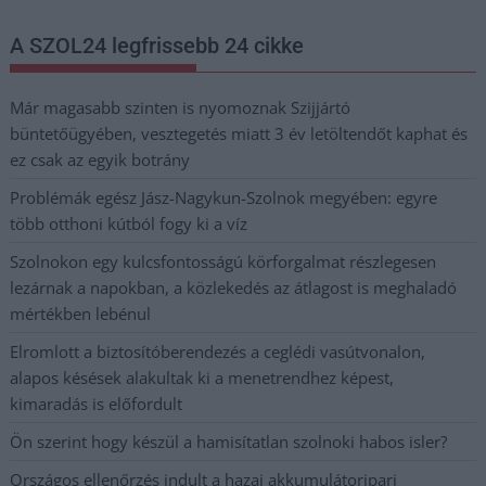
A SZOL24 legfrissebb 24 cikke
Már magasabb szinten is nyomoznak Szijjártó
büntetőügyében, vesztegetés miatt 3 év letöltendőt kaphat és
ez csak az egyik botrány
Problémák egész Jász-Nagykun-Szolnok megyében: egyre
több otthoni kútból fogy ki a víz
Szolnokon egy kulcsfontosságú körforgalmat részlegesen
lezárnak a napokban, a közlekedés az átlagost is meghaladó
mértékben lebénul
Elromlott a biztosítóberendezés a ceglédi vasútvonalon,
alapos késések alakultak ki a menetrendhez képest,
kimaradás is előfordult
Ön szerint hogy készül a hamisítatlan szolnoki habos isler?
Országos ellenőrzés indult a hazai akkumulátoripari