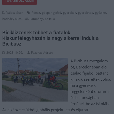
TOVÁBB OLVASOM
,
,
,
,
,
Választások
fidesz
gáspár győző
gyerekek
gyereknap
győzike
,
,
,
hadházy ákos
kál
kampány
politika
Biciklizzenek többet a fiatalok:
Kiskunfélegyházán is nagy sikerrel indult a
Bicibusz
2023.10.26.
Fazekas Adrián
A Bicibusz mozgalom
öt, Barcelonában élő
család fejéből pattant
ki, akik szerették volna,
ha a gyerekeik
reggelenként örömmel
és biztonságban
érnének be az iskolába.
Az elképzelésükből globális projekt lett és eljutott