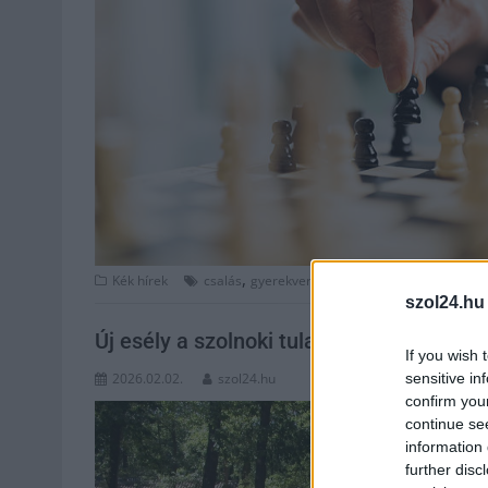
,
,
,
,
Kék hírek
csalás
gyerekverseny
Jászberény
Jászság
p
szol24.hu
Új esély a szolnoki tulajdonú balatoni 
If you wish 
sensitive in
2026.02.02.
szol24.hu
confirm you
continue se
information 
further disc