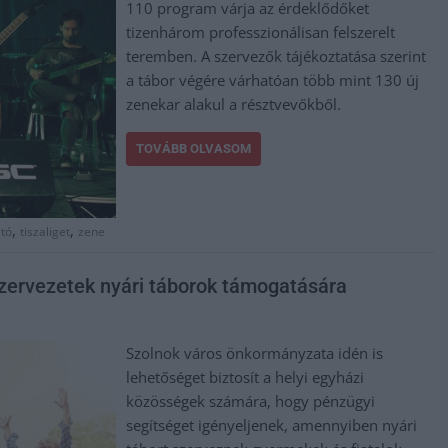
110 program várja az érdeklődőket
tizenhárom professzionálisan felszerelt
teremben. A szervezők tájékoztatása szerint
a tábor végére várhatóan több mint 130 új
zenekar alakul a résztvevőkből.
TOVÁBB OLVASOM
,
,
tó
tiszaliget
zene
szervezetek nyári táborok támogatására
Szolnok város önkormányzata idén is
lehetőséget biztosít a helyi egyházi
közösségek számára, hogy pénzügyi
segítséget igényeljenek, amennyiben nyári