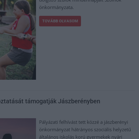
önkormányzata.
TOVÁBB OLVASOM
roztatását támogatják Jászberényben
Pályázati felhívást tett közzé a jászberényi
önkormányzat hátrányos szociális helyzetű
általános iskolás korú gyermekek nyári