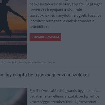
napközis táborainak szervezésére. Segítséget
szeretnének nyújtani a rászoruló
családoknak, és irányított, felügyelt, hasznos
időtöltést biztosítani a diákok számára a
szünidőben.
TOVÁBB OLVASOM
,
,
,
,
ázat
szociális
tábor
táboroztatás
tanuló
: így csapta be a jászsági edző a szülőket
Egy 31 éves sakkedző gyanús ügyletei miatt
vádat emeltek ellene, a szülők pedig milliós
veszteséggel szembesültek. A Jászberényi