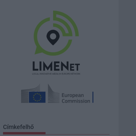
Címkefelhő