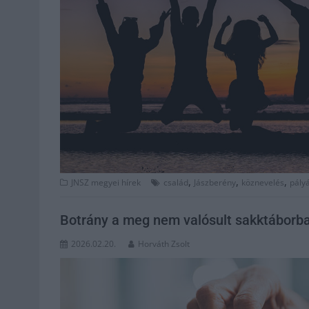
,
,
,
JNSZ megyei hírek
család
Jászberény
köznevelés
pály
Botrány a meg nem valósult sakktáborban
2026.02.20.
Horváth Zsolt