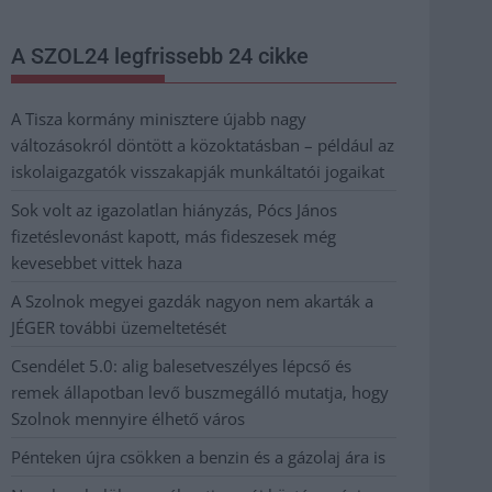
A SZOL24 legfrissebb 24 cikke
A Tisza kormány minisztere újabb nagy
változásokról döntött a közoktatásban – például az
iskolaigazgatók visszakapják munkáltatói jogaikat
Sok volt az igazolatlan hiányzás, Pócs János
fizetéslevonást kapott, más fideszesek még
kevesebbet vittek haza
A Szolnok megyei gazdák nagyon nem akarták a
JÉGER további üzemeltetését
Csendélet 5.0: alig balesetveszélyes lépcső és
remek állapotban levő buszmegálló mutatja, hogy
Szolnok mennyire élhető város
Pénteken újra csökken a benzin és a gázolaj ára is