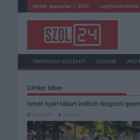
Skip
péntek, augusztus 7, 2026
Legfrissebb híreink
to
content
TÁMOGASSA SZOL24-ET!
SZOLNOK
JNSZ 
Címke:
tábor
Ismét nyári tábort indított dolgozói gy
2026.07.09.
szol24.hu