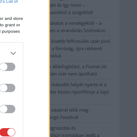
B’s List of
évvel ezelőtti árvíz idején és így most –
fotógyűjtemény ugyanazokból a szögekből
er and store
Ilyenek eddig a tapasztalatok a vendégektől – a
to grant or
hőhullám miatt ingyenes a strandolás Szolnokon
ed purposes
Nem biztató: a hétvégi kisebb felfrissülés után jövő
héten megint visszatér a forróság, újra rekkenő
hőség jön, akár 38 fokokkal
Közzétették a szakértői állásfoglalást, a Fiumei úti
fák többsége szakszerűen már nem ápolható
A MÚOSZ sajtódíjának második helyét nyerte el a
Borsod24 és a Paraméter közös riportfilmje a Sajó
szennyezéséről
Tánccal, zeneszóval és vásárral telik meg
Jászberény, indul a Csángó Fesztivál
Meghosszabbított hőségriasztás és
vízkorlátozások, a mezőtúri kórházban leállt a