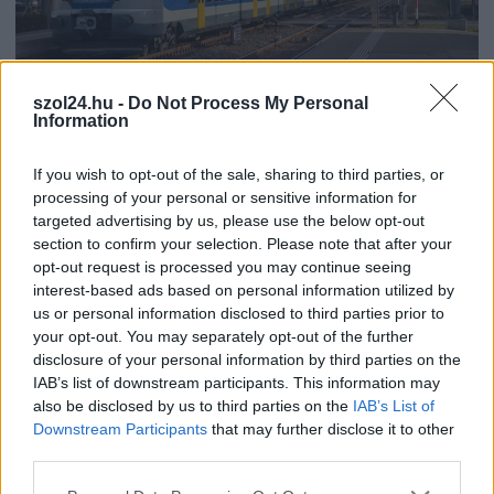
szol24.hu -
Do Not Process My Personal
Information
2026.08.07.
Kiss Lajos
Elromlott a biztosítóberendezés a ceglédi
vasútvonalon, alapos késések alakultak ki a
If you wish to opt-out of the sale, sharing to third parties, or
menetrendhez képest, kimaradás is előfordult
processing of your personal or sensitive information for
targeted advertising by us, please use the below opt-out
Napok óta tart a rendkívüli kánikula, a biztosítóberendezés
section to confirm your selection. Please note that after your
pedig újra megadta magát a ceglédi vonalon, így...
opt-out request is processed you may continue seeing
JNSZ megyei hírek
interest-based ads based on personal information utilized by
us or personal information disclosed to third parties prior to
your opt-out. You may separately opt-out of the further
disclosure of your personal information by third parties on the
IAB’s list of downstream participants. This information may
also be disclosed by us to third parties on the
IAB’s List of
Downstream Participants
that may further disclose it to other
third parties.
Please note that this website/app uses one or more Google