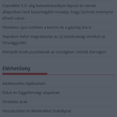
Csendélet 5.0: alig balesetveszélyes lépcső és remek
állapotban levő buszmegálló mutatja, hogy Szolnok mennyire
élhető város
Pénteken újra csökken a benzin és a gázolaj ára is
Napokon belül megválasztja az új köztársasági elnököt az
Országgyűlés
Kiterjedt tüzek pusztítanak az országban, köztük Karcagon
Elérhetőség
Adatkezelési tájékoztató
Etikai és függetlenségi alapelvek
Hirdetési árak
Hozzászólási és Moderálási Szabályzat