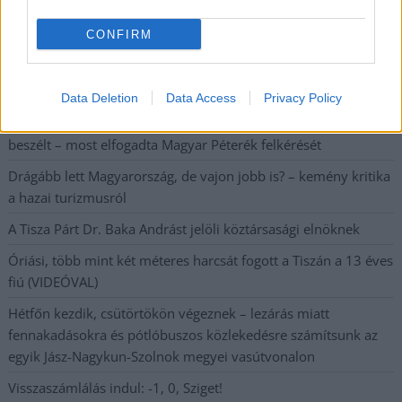
postaládájába érkezik!
CONFIRM
A SZOL24 legfrissebb 24 cikke
Data Deletion
Data Access
Privacy Policy
Baka András egy hónapja még a Tiszától független államfőről
beszélt – most elfogadta Magyar Péterék felkérését
Drágább lett Magyarország, de vajon jobb is? – kemény kritika
a hazai turizmusról
A Tisza Párt Dr. Baka Andrást jelöli köztársasági elnöknek
Óriási, több mint két méteres harcsát fogott a Tiszán a 13 éves
fiú (VIDEÓVAL)
Hétfőn kezdik, csütörtökön végeznek – lezárás miatt
fennakadásokra és pótlóbuszos közlekedésre számítsunk az
egyik Jász-Nagykun-Szolnok megyei vasútvonalon
Visszaszámlálás indul: -1, 0, Sziget!