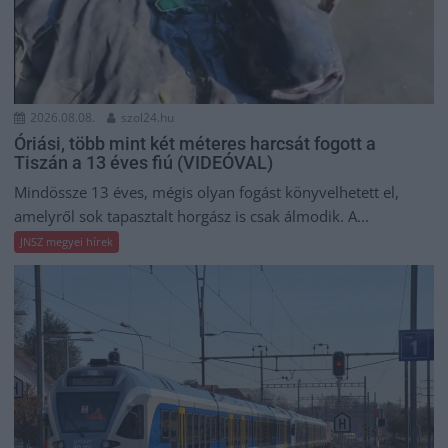
2026.08.08.
szol24.hu
Óriási, több mint két méteres harcsát fogott a
Tiszán a 13 éves fiú (VIDEÓVAL)
Mindössze 13 éves, mégis olyan fogást könyvelhetett el,
amelyről sok tapasztalt horgász is csak álmodik. A...
JNSZ megyei hírek