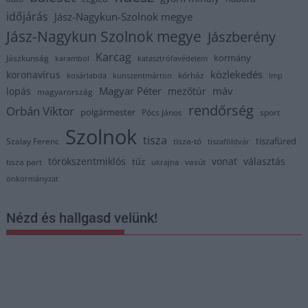
időjárás
Jász-Nagykun-Szolnok megye
Jász-Nagykun Szolnok megye
Jászberény
Karcag
kormány
Jászkunság
karambol
katasztrófavédelem
közlekedés
koronavírus
kórház
kosárlabda
kunszentmárton
lmp
Magyar Péter
máv
lopás
mezőtúr
magyarország
rendőrség
Orbán Viktor
polgármester
Pócs János
sport
Szolnok
tisza
tiszafüred
Szalay Ferenc
tisza-tó
tiszaföldvár
törökszentmiklós
vonat
választás
tűz
tisza part
vasút
ukrajna
önkormányzat
Nézd és hallgasd velünk!