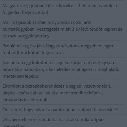
Magyarország jobban látszik közelről – heti médiaszemle a
független helyi sajtóból
Már magasabb szinten is nyomoznak Szijjártó
büntetőügyében, vesztegetés miatt 3 év letöltendőt kaphat és
ez csak az egyik botrány
Problémák egész Jász-Nagykun-Szolnok megyében: egyre
több otthoni kútból fogy ki a víz
Szolnokon egy kulcsfontosságú körforgalmat részlegesen
lezárnak a napokban, a közlekedés az átlagost is meghaladó
mértékben lebénul
Elromlott a biztosítóberendezés a ceglédi vasútvonalon,
alapos késések alakultak ki a menetrendhez képest,
kimaradás is előfordult
Ön szerint hogy készül a hamisítatlan szolnoki habos isler?
Országos ellenőrzés indult a hazai akkumulátoripari
üzemekben