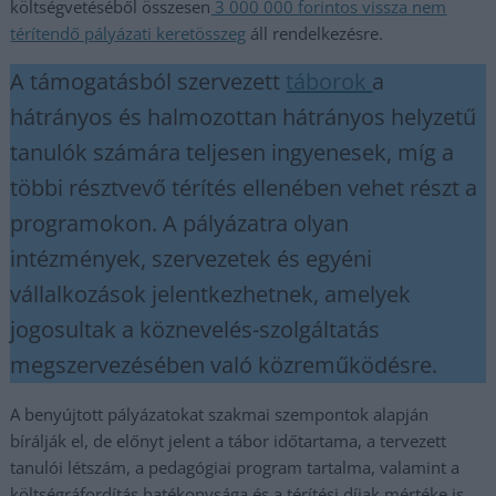
költségvetéséből összesen
3 000 000 forintos vissza nem
térítendő pályázati keretösszeg
áll rendelkezésre.
A támogatásból szervezett
táborok
a
hátrányos és halmozottan hátrányos helyzetű
tanulók számára teljesen ingyenesek, míg a
többi résztvevő térítés ellenében vehet részt a
programokon. A pályázatra olyan
intézmények, szervezetek és egyéni
vállalkozások jelentkezhetnek, amelyek
jogosultak a köznevelés-szolgáltatás
megszervezésében való közreműködésre.
A benyújtott pályázatokat szakmai szempontok alapján
bírálják el, de előnyt jelent a tábor időtartama, a tervezett
tanulói létszám, a pedagógiai program tartalma, valamint a
költségráfordítás hatékonysága és a térítési díjak mértéke is.