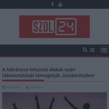
Skip
to
content
A hátrányos helyzetű diákok nyári
táboroztatását támogatják Jászberényben
2026.06.01.
szol24.hu