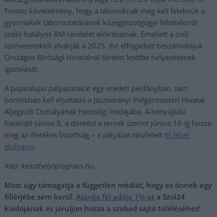
Fontos követelmény, hogy a táboroknak meg kell felelniük a
gyermekek táboroztatásának közegészségügyi feltételeiről
szóló hatályos BM rendelet előírásainak. Emellett a civil
szervezetektől elvárják a 2025. évi elfogadott beszámolójuk
Országos Bírósági Hivatalnál történt letétbe helyezésének
igazolását.
A papíralapú pályázatokat egy eredeti példányban, zárt
borítékban kell eljuttatni a Jászberényi Polgármesteri Hivatal
Aljegyzői Osztályának Hatósági Irodájába. A benyújtási
határidő június 8, a döntést a tervek szerint június 16-ig hozza
meg az illetékes bizottság – a pályázat részleteit
itt lehet
elolvasni
.
Kép: keszthelyiprogram.hu
Most úgy támogatja a független médiát, hogy ez önnek egy
fillérjébe sem kerül.
Ajánlja fel adója 1%-át
a Szol24
kiadójának és járuljon hozzá a szabad sajtó túléléséhez!