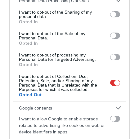
Personal Data Processing Opt Outs
services and may gather and store information including but
not limited to your visit or usage behaviour. You may click to
I want to opt-out of the Sharing of my
personal data.
grant or deny consent to Google and its third-party tags to
Opted In
use your data for below specified purposes in below Google
consent section.
I want to opt-out of the Sale of my
2026.08.06.
Kiss Lajos
Personal Data.
Opted In
Sok volt az igazolatlan hiányzás, Pócs János
fizetéslevonást kapott, más fideszesek még
I want to opt-out of processing my
kevesebbet vittek haza
Personal Data for Targeted Advertising.
Opted In
A jászsági fideszes képviselő túl sokszor hiányzott
igazolatlanul a szavazásokról, de még mindig olcsón
I want to opt-out of Collection, Use,
Retention, Sale, and/or Sharing of my
megúszta ahhoz...
Personal Data that Is Unrelated with the
Purposes for which it was collected.
JNSZ megyei hírek
Opted Out
Google consents
I want to allow Google to enable storage
related to advertising like cookies on web or
device identifiers in apps.