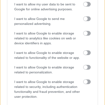
I want to allow my user data to be sent to
Google for online advertising purposes.
I want to allow Google to send me
personalized advertising.
I want to allow Google to enable storage
related to analytics like cookies on web or
device identifiers in apps.
I want to allow Google to enable storage
Hírlevél feliratkozás
related to functionality of the website or app.
Adja meg keresztnevét:
Adja
I want to allow Google to enable storage
meg e-mail címét:
related to personalization.
Megismertem és elfogadom a
GDPR-szabályzat
ot
I want to allow Google to enable storage
related to security, including authentication
functionality and fraud prevention, and other
user protection.
Nem szeretne lemaradni semmiről? Csak egy kattintás, és hírlevelünk a
legfrissebb információkkal és exkluzív tartalmakkal hétről hétre