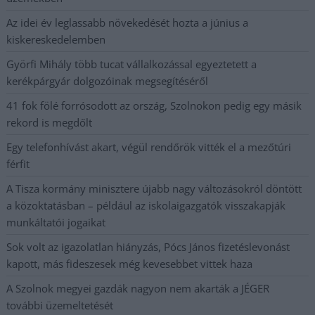
Az idei év leglassabb növekedését hozta a június a
kiskereskedelemben
Györfi Mihály több tucat vállalkozással egyeztetett a
kerékpárgyár dolgozóinak megsegítéséről
41 fok fölé forrósodott az ország, Szolnokon pedig egy másik
rekord is megdőlt
Egy telefonhívást akart, végül rendőrök vitték el a mezőtúri
férfit
A Tisza kormány minisztere újabb nagy változásokról döntött
a közoktatásban – például az iskolaigazgatók visszakapják
munkáltatói jogaikat
Sok volt az igazolatlan hiányzás, Pócs János fizetéslevonást
kapott, más fideszesek még kevesebbet vittek haza
A Szolnok megyei gazdák nagyon nem akarták a JÉGER
további üzemeltetését