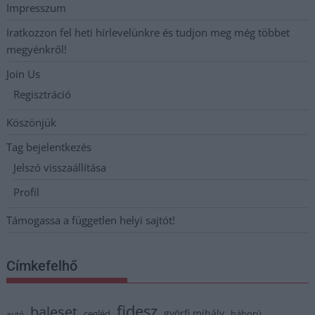
Impresszum
Iratkozzon fel heti hírlevelünkre és tudjon meg még többet
megyénkről!
Join Us
Regisztráció
Köszönjük
Tag bejelentkezés
Jelszó visszaállítása
Profil
Támogassa a független helyi sajtót!
Címkefelhő
fidesz
baleset
györfi mihály
cegléd
háború
autó