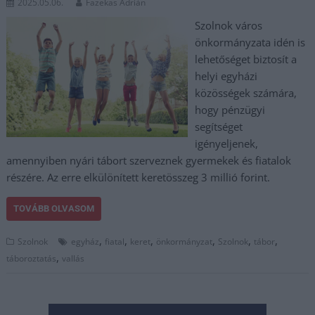
2025.05.06.
Fazekas Adrián
Szolnok város
önkormányzata idén is
lehetőséget biztosít a
helyi egyházi
közösségek számára,
hogy pénzügyi
segítséget
igényeljenek,
amennyiben nyári tábort szerveznek gyermekek és fiatalok
részére. Az erre elkülönített keretösszeg 3 millió forint.
TOVÁBB OLVASOM
,
,
,
,
,
,
Szolnok
egyház
fiatal
keret
önkormányzat
Szolnok
tábor
,
táboroztatás
vallás