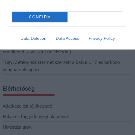
Befejeződött a szolnoki Szentháromság-templom felújítása
Szimfonikus köntösben tért vissza a Queen világa a fővárosba
CONFIRM
Ilyen, amikor „fél” a Tisza – a durva csapadékhiány nagyon
meglátszik
Data Deletion
Data Access
Privacy Policy
Lehet, hogy mégis megússzuk Paks teljes leállítását, némileg
emelkedett a vízszint (VIDEÓVAL)
Tugyi Zétény ezüstérmet szerzett a bakui U17-es birkózó-
világbajnokságon
Elérhetőség
Adatkezelési tájékoztató
Etikai és függetlenségi alapelvek
Hirdetési árak