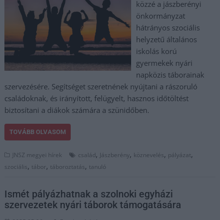
közzé a jászberényi
önkormányzat
hátrányos szociális
helyzetű általános
iskolás korú
gyermekek nyári
napközis táborainak
szervezésére. Segítséget szeretnének nyújtani a rászoruló
családoknak, és irányított, felügyelt, hasznos időtöltést
biztosítani a diákok számára a szünidőben.
TOVÁBB OLVASOM
,
,
,
,
JNSZ megyei hírek
család
Jászberény
köznevelés
pályázat
,
,
,
szociális
tábor
táboroztatás
tanuló
Ismét pályázhatnak a szolnoki egyházi
szervezetek nyári táborok támogatására