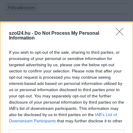
Nem szeretne lemaradni semmiről? Csak egy kattintás, és hírlevelünk a
legfrissebb információkkal és exkluzív tartalmakkal hétről hétre
szol24.hu -
Do Not Process My Personal
postaládájába érkezik!
Information
If you wish to opt-out of the sale, sharing to third parties, or
A SZOL24 legfrissebb 24 cikke
processing of your personal or sensitive information for
targeted advertising by us, please use the below opt-out
Harmadfokú hőségriasztás az országban: Szolnokon klímát
section to confirm your selection. Please note that after your
opt-out request is processed you may continue seeing
javítottak, helikoptereket is bevetettek a tüzeknél
interest-based ads based on personal information utilized by
A zárkában rosszul lett, elájult – ilyen körülményekről
us or personal information disclosed to third parties prior to
számoltak be a szolnoki börtönből
your opt-out. You may separately opt-out of the further
disclosure of your personal information by third parties on the
Váratlan fennakadás borította fel a Szolnok–Kecskemét
IAB’s list of downstream participants. This information may
vasútvonal közlekedését
also be disclosed by us to third parties on the
IAB’s List of
Downstream Participants
that may further disclose it to other
A polgármester a szolnoki cégekhez fordult: több száz
third parties.
elbocsátott dolgozón segítene