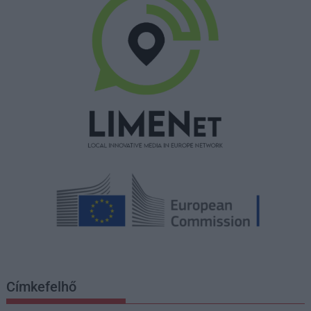
Címkefelhő