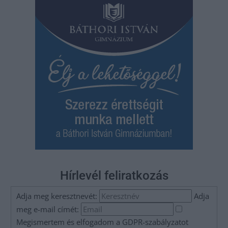
Hírlevél feliratkozás
Adja meg keresztnevét:
Adja
meg e-mail címét:
Megismertem és elfogadom a
GDPR-szabályzat
ot