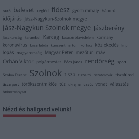
fidesz
baleset
györfi mihály
cegléd
háború
autó
időjárás
Jász-Nagykun-Szolnok megye
Jász-Nagykun Szolnok megye
Jászberény
Karcag
kormány
Jászkunság
karambol
katasztrófavédelem
közlekedés
koronavírus
kórház
kosárlabda
kunszentmárton
lmp
Magyar Péter
máv
lopás
mezőtúr
magyarország
rendőrség
Orbán Viktor
polgármester
Pócs János
sport
Szolnok
tisza
tiszafüred
Szalay Ferenc
tisza-tó
tiszaföldvár
törökszentmiklós
vonat
választás
tűz
tisza part
vasút
ukrajna
önkormányzat
Nézd és hallgasd velünk!