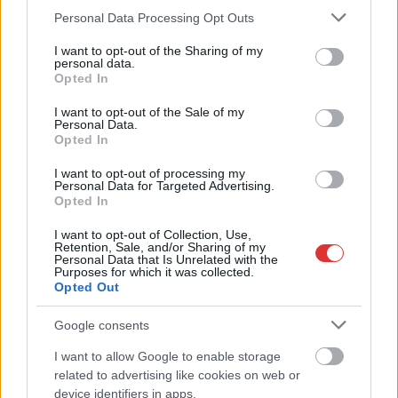
Please note that this website/app uses one or more Google
Personal Data Processing Opt Outs
Csődbe ment a tószegi Accell Hunland, a hazai
services and may gather and store information including but
kerékpárgyártás meghatározó szereplője
not limited to your visit or usage behaviour. You may click to
I want to opt-out of the Sharing of my
personal data.
grant or deny consent to Google and its third-party tags to
Egyszer fent, egyszer lent, így festett a Duna a két évvel
Opted In
use your data for below specified purposes in below Google
ezelőtti árvíz idején és így most – fotógyűjtemény
consent section.
I want to opt-out of the Sale of my
ugyanazokból a szögekből
Personal Data.
Opted In
Ilyenek eddig a tapasztalatok a vendégektől – a hőhullám
miatt ingyenes a strandolás Szolnokon
I want to opt-out of processing my
Personal Data for Targeted Advertising.
Opted In
Nem biztató: a hétvégi kisebb felfrissülés után jövő héten
megint visszatér a forróság, újra rekkenő hőség jön, akár 38
I want to opt-out of Collection, Use,
fokokkal
Retention, Sale, and/or Sharing of my
Personal Data that Is Unrelated with the
Purposes for which it was collected.
Közzétették a szakértői állásfoglalást, a Fiumei úti fák
Opted Out
többsége szakszerűen már nem ápolható
Google consents
A MÚOSZ sajtódíjának második helyét nyerte el a Borsod24 és
a Paraméter közös riportfilmje a Sajó szennyezéséről
I want to allow Google to enable storage
related to advertising like cookies on web or
Tánccal, zeneszóval és vásárral telik meg Jászberény, indul a
device identifiers in apps.