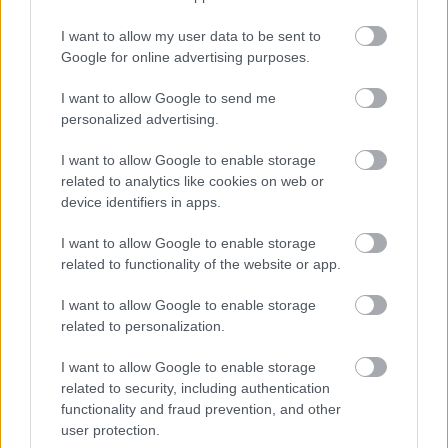
Csángó Fesztivál
I want to allow my user data to be sent to
Meghosszabbított hőségriasztás és vízkorlátozások, a
Google for online advertising purposes.
mezőtúri kórházban leállt a klíma
I want to allow Google to send me
Átszervezi működését az osztrák óriáscég, Szolnok is érintett
personalized advertising.
Tragédiába torkollott a segítségnyújtás elmulasztása, három
kisújszállási lakos ellen emeltek vádat
I want to allow Google to enable storage
related to analytics like cookies on web or
Hatalmas lángok csaptak fel Szolnokon
device identifiers in apps.
Vízitraffipax a Tisza-tavon: mostantól senki sem úszhatja meg
I want to allow Google to enable storage
a száguldozást
related to functionality of the website or app.
Szolnokra is megérkezik a nyár eddigi legkeményebb napja
I want to allow Google to enable storage
Már Szolnokon is korlátozások léptek életbe a tartós hatalmas
related to personalization.
hőség, a vízhiány és az áramtakarékosság miatt
I want to allow Google to enable storage
A NER kihúzta a talajt az Új Néplap alól is, immáron csak
related to security, including authentication
hetilapként jelenik meg – végképp vége a nyomtatott
functionality and fraud prevention, and other
sajtónak?
user protection.