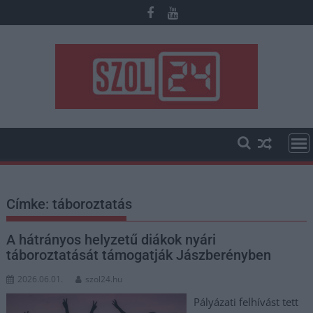
Skip
to
content
Címke:
táboroztatás
A hátrányos helyzetű diákok nyári
táboroztatását támogatják Jászberényben
2026.06.01.
szol24.hu
Pályázati felhívást tett