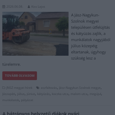
2026.06.08.
Kiss Lajos
A Jász-Nagykun-
Szolnok megyei
településen útfelújítás
és kátyúzás zajlik, a
munkálatok nagyjából
július közepéig
eltartanak, úgyhogy
szükség lesz a
türelemre.
TOVÁBB OLVASOM
,
,
JNSZ megyei hírek
aszfaltozás
Jász-Nagykun Szolnok megye
,
,
,
,
,
,
,
Jászapáti
július
június
kátyúzás
koczka utca
malom utca
megújul
,
munkálatok
pályázat
A hátrányos helyzetű diákok nyári