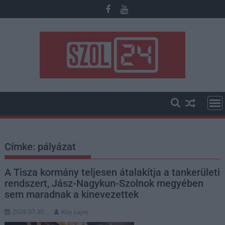
Skip
to
content
Címke:
pályázat
A Tisza kormány teljesen átalakítja a tankerületi
rendszert, Jász-Nagykun-Szolnok megyében
sem maradnak a kinevezettek
2026.07.30.
Kiss Lajos