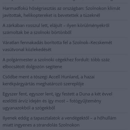
Harmadfokú hőségriasztás az országban: Szolnokon klímát
javítottak, helikoptereket is bevetettek a tüzeknél
A zárkában rosszul lett, elájult – ilyen körülményekről
számoltak be a szolnoki börtönből
Váratlan fennakadás borította fel a Szolnok–Kecskemét
vasútvonal közlekedését
A polgármester a szolnoki cégekhez fordult: több száz
elbocsátott dolgozón segítene
Csődbe ment a tószegi Accell Hunland, a hazai
kerékpárgyártás meghatározó szereplője
Egyszer fent, egyszer lent, így festett a Duna a két évvel
ezelőtti árvíz idején és így most – fotógyűjtemény
ugyanazokból a szögekből
Ilyenek eddig a tapasztalatok a vendégektől – a hőhullám
miatt ingyenes a strandolás Szolnokon