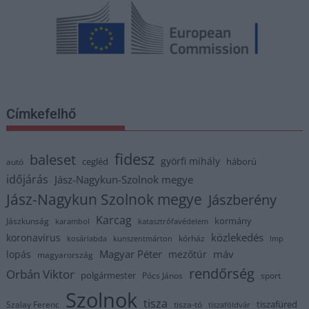
Címkefelhő
fidesz
baleset
györfi mihály
cegléd
háború
autó
időjárás
Jász-Nagykun-Szolnok megye
Jász-Nagykun Szolnok megye
Jászberény
Karcag
kormány
Jászkunság
karambol
katasztrófavédelem
közlekedés
koronavírus
kórház
kosárlabda
kunszentmárton
lmp
Magyar Péter
máv
lopás
mezőtúr
magyarország
rendőrség
Orbán Viktor
polgármester
Pócs János
sport
Szolnok
tisza
tiszafüred
Szalay Ferenc
tisza-tó
tiszaföldvár