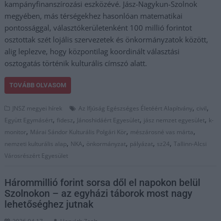
kampányfinanszírozási eszközévé. Jász-Nagykun-Szolnok
megyében, más térségekhez hasonlóan matematikai
pontossággal, választókerületenként 100 millió forintot
osztottak szét lojális szervezetek és önkormányzatok között,
alig leplezve, hogy központilag koordinált választási
osztogatás történik kulturális címszó alatt.
TOVÁBB OLVASOM
,
,
JNSZ megyei hírek
Az Ifjúság Egészséges Életéért Alapítvány
civil
,
,
,
,
Együtt Egymásért
fidesz
Jánoshidáért Egyesület
jász nemzet egyesület
k-
,
,
,
monitor
Márai Sándor Kulturális Polgári Kör
mészárosné vas márta
,
,
,
,
,
nemzeti kulturális alap
NKA
önkormányzat
pályázat
sz24
Tallinn-Alcsi
Városrészért Egyesület
Hárommillió forint sorsa dől el napokon belül
Szolnokon – az egyházi táborok most nagy
lehetőséghez jutnak