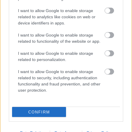
Ferenc állításait
I want to allow Google to enable storage
2025.12.09.
Horváth Zsolt
related to analytics like cookies on web or
Határozott
device identifiers in apps.
közleményben reagált
Szolnok Megyei Jogú
I want to allow Google to enable storage
Város Önkormányzata
related to functionality of the website or app.
Szalay Ferenc volt
I want to allow Google to enable storage
polgármester vádjaira,
related to personalization.
hangsúlyozva: nem
mulasztás miatt hiúsult
I want to allow Google to enable storage
meg a 619 millió forintos támogatási kérelem elektronikus
related to security, including authentication
benyújtása, hanem a támogató oldalán fellépő technikai
functionality and fraud prevention, and other
user protection.
akadály miatt.
TOVÁBB OLVASOM
CONFIRM
,
,
,
,
Szolnok
közélet
önkormányzat
pályázat
Szalay Ferenc
Szolnok