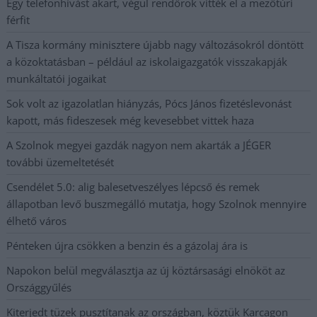
Egy telefonhívást akart, végül rendőrök vitték el a mezőtúri
férfit
A Tisza kormány minisztere újabb nagy változásokról döntött
a közoktatásban – például az iskolaigazgatók visszakapják
munkáltatói jogaikat
Sok volt az igazolatlan hiányzás, Pócs János fizetéslevonást
kapott, más fideszesek még kevesebbet vittek haza
A Szolnok megyei gazdák nagyon nem akarták a JÉGER
további üzemeltetését
Csendélet 5.0: alig balesetveszélyes lépcső és remek
állapotban levő buszmegálló mutatja, hogy Szolnok mennyire
élhető város
Pénteken újra csökken a benzin és a gázolaj ára is
Napokon belül megválasztja az új köztársasági elnököt az
Országgyűlés
Kiterjedt tüzek pusztítanak az országban, köztük Karcagon