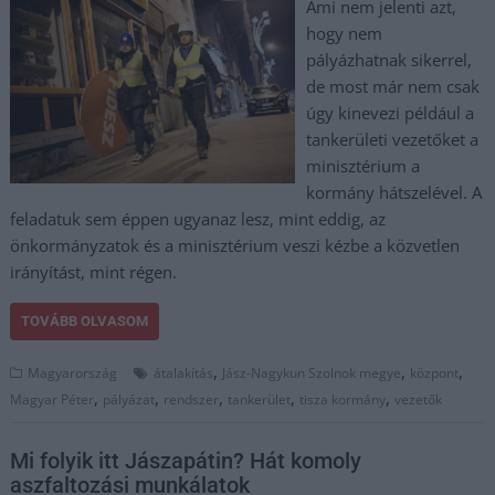
Ami nem jelenti azt,
hogy nem
pályázhatnak sikerrel,
de most már nem csak
úgy kinevezi például a
tankerületi vezetőket a
minisztérium a
kormány hátszelével. A
feladatuk sem éppen ugyanaz lesz, mint eddig, az
önkormányzatok és a minisztérium veszi kézbe a közvetlen
irányítást, mint régen.
TOVÁBB OLVASOM
,
,
,
Magyarország
átalakítás
Jász-Nagykun Szolnok megye
központ
,
,
,
,
,
Magyar Péter
pályázat
rendszer
tankerület
tisza kormány
vezetők
Mi folyik itt Jászapátin? Hát komoly
aszfaltozási munkálatok