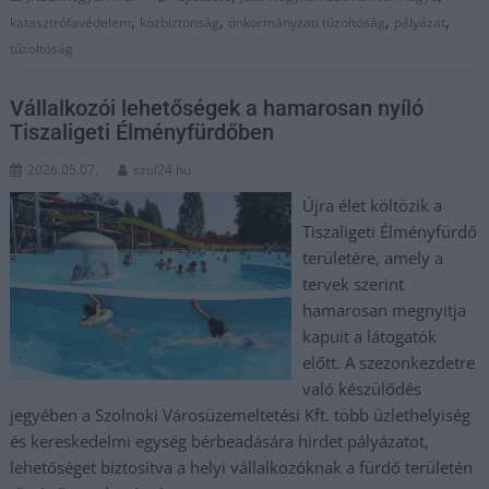
,
,
,
,
katasztrófavédelem
közbiztonság
önkormányzati tűzoltóság
pályázat
tűzoltóság
Vállalkozói lehetőségek a hamarosan nyíló
Tiszaligeti Élményfürdőben
2026.05.07.
szol24.hu
Újra élet költözik a
Tiszaligeti Élményfürdő
területére, amely a
tervek szerint
hamarosan megnyitja
kapuit a látogatók
előtt. A szezonkezdetre
való készülődés
jegyében a Szolnoki Városüzemeltetési Kft. több üzlethelyiség
és kereskedelmi egység bérbeadására hirdet pályázatot,
lehetőséget biztosítva a helyi vállalkozóknak a fürdő területén