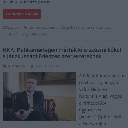
történő munkavégzésre.
TOVÁBB OLVASOM
,
,
,
,
,
,
Szolnok
bérbeadás
cég
fürdő
pályázat
strand
tiszaliget
,
tiszaligeti fürdő
vállalkozás
NKA: Patikamérlegen mérték ki a százmilliókat
a jászkunsági fideszes szervezeteknek
2026.05.06.
Fazekas Adrián
A K-Monitor mutatta be
részletesen, hogyan
vált a Nemzeti
Kulturális Alap, vagyis
a hírhedt NKA
úgynevezett
„közösségépítő” kerete
a Fidesz rejtett