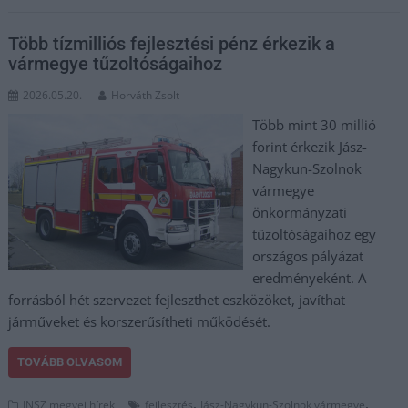
Több tízmilliós fejlesztési pénz érkezik a
vármegye tűzoltóságaihoz
2026.05.20.
Horváth Zsolt
Több mint 30 millió
forint érkezik Jász-
Nagykun-Szolnok
vármegye
önkormányzati
tűzoltóságaihoz egy
országos pályázat
eredményeként. A
forrásból hét szervezet fejleszthet eszközöket, javíthat
járműveket és korszerűsítheti működését.
TOVÁBB OLVASOM
,
,
JNSZ megyei hírek
fejlesztés
Jász-Nagykun-Szolnok vármegye