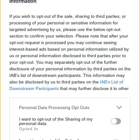
Information
2026.02.05.
Horváth Zsolt
If you wish to opt-out of the sale, sharing to third parties, or
Szolnok Megyei Jogú
processing of your personal or sensitive information for
Város Önkormányzata
targeted advertising by us, please use the below opt-out
2026-ban is
section to confirm your selection. Please note that after your
meghirdette a „Kátay
opt-out request is processed you may continue seeing
Endre-díj” odaítélésére
interest-based ads based on personal information utilized by
us or personal information disclosed to third parties prior to
vonatkozó jelölési
your opt-out. You may separately opt-out of the further
felhívást. Az
disclosure of your personal information by third parties on the
elismerésre olyan
IAB’s list of downstream participants. This information may
személyek és közösségek ajánlhatók, akik hosszú távú
also be disclosed by us to third parties on the
IAB’s List of
tevékenységükkel a társadalmi együttélés és az
Downstream Participants
that may further disclose it to other
esélyegyenlőség erősítéséhez járultak hozzá a városban.
third parties.
Please note that this website/app uses one or more Google
Personal Data Processing Opt Outs
TOVÁBB OLVASOM
services and may gather and store information including but
not limited to your visit or usage behaviour. You may click to
I want to opt-out of the Sharing of my
,
,
,
,
Szolnok
esélyegyenlőség
Kátay Endre-díj
önkormányzat
pályázat
personal data.
grant or deny consent to Google and its third-party tags to
Opted In
,
Szolnok
társadalmi kohézió
use your data for below specified purposes in below Google
consent section.