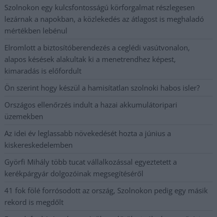
Szolnokon egy kulcsfontosságú körforgalmat részlegesen
lezárnak a napokban, a közlekedés az átlagost is meghaladó
mértékben lebénul
Elromlott a biztosítóberendezés a ceglédi vasútvonalon,
alapos késések alakultak ki a menetrendhez képest,
kimaradás is előfordult
Ön szerint hogy készül a hamisítatlan szolnoki habos isler?
Országos ellenőrzés indult a hazai akkumulátoripari
üzemekben
Az idei év leglassabb növekedését hozta a június a
kiskereskedelemben
Györfi Mihály több tucat vállalkozással egyeztetett a
kerékpárgyár dolgozóinak megsegítéséről
41 fok fölé forrósodott az ország, Szolnokon pedig egy másik
rekord is megdőlt