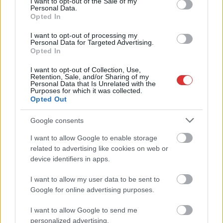
I want to opt-out of the Sale of my
Personal Data.
Elindult a 2026-os „Szolnok Családbarát
Opted In
Munkahelye” pályázat
I want to opt-out of processing my
2026.01.29.
Horváth Zsolt
Personal Data for Targeted Advertising.
Opted In
A város újra
meghirdette a „Szolnok
I want to opt-out of Collection, Use,
Retention, Sale, and/or Sharing of my
Családbarát
Personal Data that Is Unrelated with the
Purposes for which it was collected.
Munkahelye”
Opted Out
elismerést, és többféle
szervezettípust is
Google consents
várnak a versenybe.
I want to allow Google to enable storage
related to advertising like cookies on web or
TOVÁBB OLVASOM
device identifiers in apps.
,
,
,
,
Szolnok
civil szervezetek
családbarát
díj
helyi gazdaság
I want to allow my user data to be sent to
,
,
,
munkahely
önkormányzat
pályázat
Szolnok
Google for online advertising purposes.
I want to allow Google to send me
Szolnok önkormányzata visszautasítja Szalay
personalized advertising.