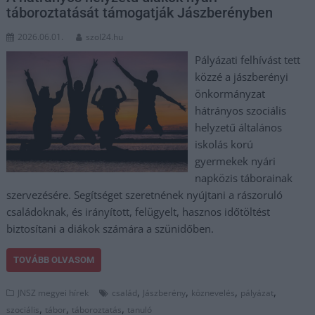
táboroztatását támogatják Jászberényben
2026.06.01.
szol24.hu
Pályázati felhívást tett
közzé a jászberényi
önkormányzat
hátrányos szociális
helyzetű általános
iskolás korú
gyermekek nyári
napközis táborainak
szervezésére. Segítséget szeretnének nyújtani a rászoruló
családoknak, és irányított, felügyelt, hasznos időtöltést
biztosítani a diákok számára a szünidőben.
TOVÁBB OLVASOM
,
,
,
,
JNSZ megyei hírek
család
Jászberény
köznevelés
pályázat
,
,
,
szociális
tábor
táboroztatás
tanuló