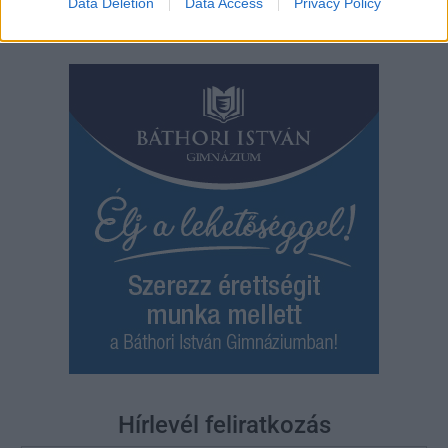
Bejegyzés
Data Deletion
Data Access
Privacy Policy
Régebbi bejegyzések
navigáció
Hírlevél feliratkozás