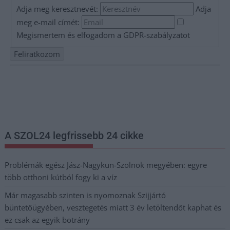
Adja meg keresztnevét:
Adja
meg e-mail címét:
Megismertem és elfogadom a
GDPR-szabályzat
ot
Nem szeretne lemaradni semmiről? Csak egy kattintás, és hírlevelünk a
legfrissebb információkkal és exkluzív tartalmakkal hétről hétre
postaládájába érkezik!
A SZOL24 legfrissebb 24 cikke
Problémák egész Jász-Nagykun-Szolnok megyében: egyre
több otthoni kútból fogy ki a víz
Már magasabb szinten is nyomoznak Szijjártó
büntetőügyében, vesztegetés miatt 3 év letöltendőt kaphat és
ez csak az egyik botrány