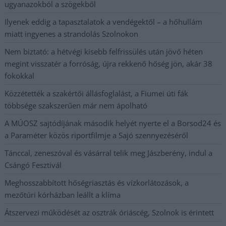
ugyanazokból a szögekből
Ilyenek eddig a tapasztalatok a vendégektől – a hőhullám
miatt ingyenes a strandolás Szolnokon
Nem biztató: a hétvégi kisebb felfrissülés után jövő héten
megint visszatér a forróság, újra rekkenő hőség jön, akár 38
fokokkal
Közzétették a szakértői állásfoglalást, a Fiumei úti fák
többsége szakszerűen már nem ápolható
A MÚOSZ sajtódíjának második helyét nyerte el a Borsod24 és
a Paraméter közös riportfilmje a Sajó szennyezéséről
Tánccal, zeneszóval és vásárral telik meg Jászberény, indul a
Csángó Fesztivál
Meghosszabbított hőségriasztás és vízkorlátozások, a
mezőtúri kórházban leállt a klíma
Átszervezi működését az osztrák óriáscég, Szolnok is érintett