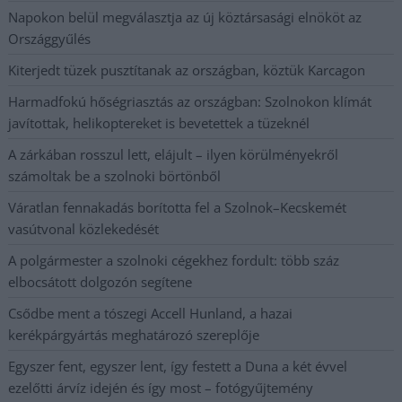
Napokon belül megválasztja az új köztársasági elnököt az
Országgyűlés
Kiterjedt tüzek pusztítanak az országban, köztük Karcagon
Harmadfokú hőségriasztás az országban: Szolnokon klímát
javítottak, helikoptereket is bevetettek a tüzeknél
A zárkában rosszul lett, elájult – ilyen körülményekről
számoltak be a szolnoki börtönből
Váratlan fennakadás borította fel a Szolnok–Kecskemét
vasútvonal közlekedését
A polgármester a szolnoki cégekhez fordult: több száz
elbocsátott dolgozón segítene
Csődbe ment a tószegi Accell Hunland, a hazai
kerékpárgyártás meghatározó szereplője
Egyszer fent, egyszer lent, így festett a Duna a két évvel
ezelőtti árvíz idején és így most – fotógyűjtemény