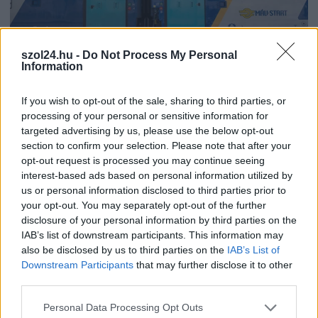
szol24.hu -
Do Not Process My Personal
Information
2026.08.06.
Horváth Zsolt
Váratlan fennakadás borította fel a Szolnok–
If you wish to opt-out of the sale, sharing to third parties, or
Kecskemét vasútvonal közlekedését
processing of your personal or sensitive information for
targeted advertising by us, please use the below opt-out
Akik csütörtök reggel a Szolnok és Kecskemét közötti
section to confirm your selection. Please note that after your
vasútvonalon tervezték az utazásukat, azoknak érdemes volt
opt-out request is processed you may continue seeing
indulás...
interest-based ads based on personal information utilized by
Magyarország
us or personal information disclosed to third parties prior to
your opt-out. You may separately opt-out of the further
disclosure of your personal information by third parties on the
IAB’s list of downstream participants. This information may
also be disclosed by us to third parties on the
IAB’s List of
Downstream Participants
that may further disclose it to other
third parties.
Please note that this website/app uses one or more Google
Personal Data Processing Opt Outs