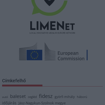
Címkefelhő
fidesz
baleset
györfi mihály
cegléd
háború
autó
időjárás
Jász-Nagykun-Szolnok megye