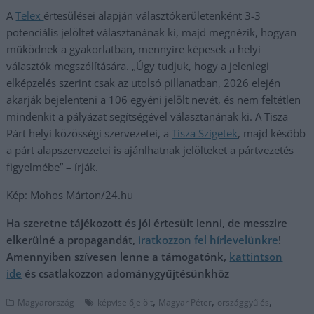
A
Telex
értesülései alapján választókerületenként 3-3
potenciális jelöltet választanának ki, majd megnézik, hogyan
működnek a gyakorlatban, mennyire képesek a helyi
választók megszólítására. „Úgy tudjuk, hogy a jelenlegi
elképzelés szerint csak az utolsó pillanatban, 2026 elején
akarják bejelenteni a 106 egyéni jelölt nevét, és nem feltétlen
mindenkit a pályázat segítségével választanának ki. A Tisza
Párt helyi közösségi szervezetei, a
Tisza Szigetek
, majd később
a párt alapszervezetei is ajánlhatnak jelölteket a pártvezetés
figyelmébe” – írják.
Kép: Mohos Márton/24.hu
Ha szeretne tájékozott és jól értesült lenni, de messzire
elkerülné a propagandát,
iratkozzon fel hírlevelünkre
!
Amennyiben szívesen lenne a támogatónk,
kattintson
ide
és csatlakozzon adománygyűjtésünkhöz
,
,
,
Magyarország
képviselőjelölt
Magyar Péter
országgyűlés