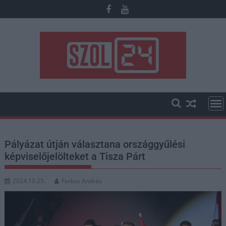
Skip
to
content
Pályázat útján választana országgyűlési
képviselőjelölteket a Tisza Párt
2024.10.25.
Farkas András