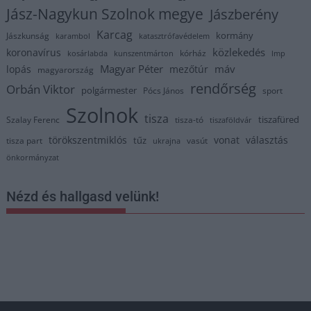
Jász-Nagykun Szolnok megye
Jászberény
Karcag
kormány
Jászkunság
karambol
katasztrófavédelem
közlekedés
koronavírus
kórház
kosárlabda
kunszentmárton
lmp
Magyar Péter
máv
lopás
mezőtúr
magyarország
rendőrség
Orbán Viktor
polgármester
Pócs János
sport
Szolnok
tisza
tiszafüred
Szalay Ferenc
tisza-tó
tiszaföldvár
törökszentmiklós
vonat
választás
tűz
tisza part
vasút
ukrajna
önkormányzat
Nézd és hallgasd velünk!