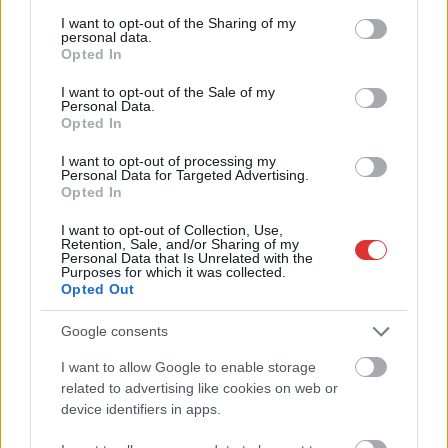
services and may gather and store information including but
not limited to your visit or usage behaviour. You may click to
I want to opt-out of the Sharing of my
personal data.
grant or deny consent to Google and its third-party tags to
Opted In
use your data for below specified purposes in below Google
consent section.
I want to opt-out of the Sale of my
Personal Data.
Opted In
2026.08.06.
Kiss Lajos
Egyszer fent, egyszer lent, így festett a Duna a két
I want to opt-out of processing my
Personal Data for Targeted Advertising.
évvel ezelőtti árvíz idején és így most –
Opted In
fotógyűjtemény ugyanazokból a szögekből
Akik szeretik az előtte-utána képeket, azok számára
I want to opt-out of Collection, Use,
Retention, Sale, and/or Sharing of my
feltétlenül ajánlott ez a képgyűjtemény. Több helyszín
Personal Data that Is Unrelated with the
Purposes for which it was collected.
ugyanabból a...
Opted Out
Magyarország
Google consents
I want to allow Google to enable storage
related to advertising like cookies on web or
device identifiers in apps.