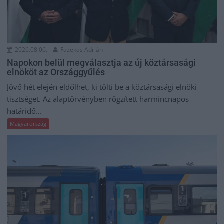
2026.08.06.
Fazekas Adrián
Napokon belül megválasztja az új köztársasági
elnököt az Országgyűlés
Jövő hét elején eldőlhet, ki tölti be a köztársasági elnöki
tisztséget. Az alaptörvényben rögzített harmincnapos
határidő...
Magyarország