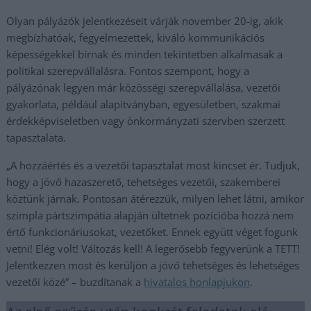
Olyan pályázók jelentkezéseit várják november 20-ig, akik
megbízhatóak, fegyelmezettek, kiváló kommunikációs
képességekkel bírnak és minden tekintetben alkalmasak a
politikai szerepvállalásra. Fontos szempont, hogy a
pályázónak legyen már közösségi szerepvállalása, vezetői
gyakorlata, például alapítványban, egyesületben, szakmai
érdekképviseletben vagy önkormányzati szervben szerzett
tapasztalata.
„A hozzáértés és a vezetői tapasztalat most kincset ér. Tudjuk,
hogy a jövő hazaszerető, tehetséges vezetői, szakemberei
köztünk járnak. Pontosan átérezzük, milyen lehet látni, amikor
szimpla pártszimpátia alapján ültetnek pozícióba hozzá nem
értő funkcionáriusokat, vezetőket. Ennek együtt véget fogunk
vetni! Elég volt! Változás kell! A legerősebb fegyverünk a TETT!
Jelentkezzen most és kerüljön a jövő tehetséges és lehetséges
vezetői közé” – buzdítanak a
hivatalos honlapjukon
.