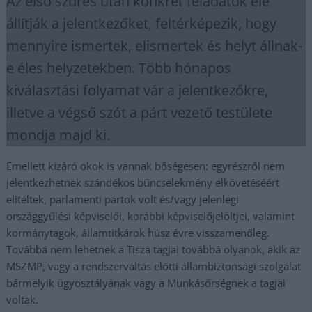
Az első szűrés után konkrét feladatok elé
állítják a jelentkezőket, feltérképezik, hogy
mennyire ismertek, elismertek és helyt állnak-
e éles helyzetekben. Több hónapos
kiválasztási folyamat vár a jelentkezőkre,
illetve a végső szót a párt vezető testülete
mondja majd ki.
Emellett kizáró okok is vannak bőségesen: egyrészről nem
jelentkezhetnek szándékos bűncselekmény elkövetéséért
elítéltek, parlamenti pártok volt és/vagy jelenlegi
országgyűlési képviselői, korábbi képviselőjelöltjei, valamint
kormánytagok, államtitkárok húsz évre visszamenőleg.
Továbbá nem lehetnek a Tisza tagjai továbbá olyanok, akik az
MSZMP, vagy a rendszerváltás előtti állambiztonsági szolgálat
bármelyik ügyosztályának vagy a Munkásőrségnek a tagjai
voltak.