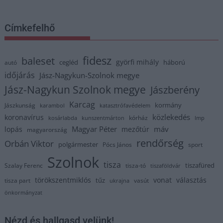
Címkefelhő
fidesz
baleset
györfi mihály
cegléd
háború
autó
időjárás
Jász-Nagykun-Szolnok megye
Jász-Nagykun Szolnok megye
Jászberény
Karcag
kormány
Jászkunság
karambol
katasztrófavédelem
közlekedés
koronavírus
kórház
kosárlabda
kunszentmárton
lmp
Magyar Péter
máv
lopás
mezőtúr
magyarország
rendőrség
Orbán Viktor
polgármester
Pócs János
sport
Szolnok
tisza
tiszafüred
Szalay Ferenc
tisza-tó
tiszaföldvár
törökszentmiklós
vonat
választás
tűz
tisza part
vasút
ukrajna
önkormányzat
Nézd és hallgasd velünk!