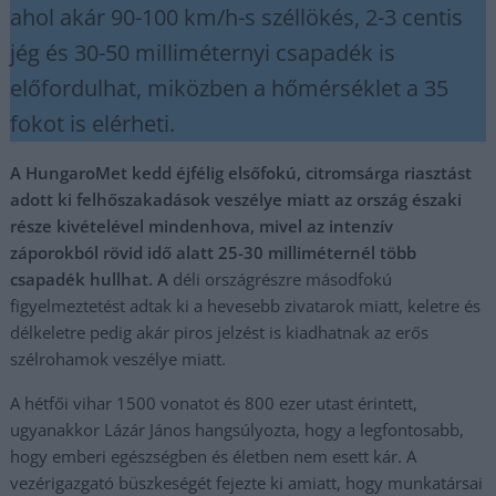
ahol akár 90-100 km/h-s széllökés, 2-3 centis
jég és 30-50 milliméternyi csapadék is
előfordulhat, miközben a hőmérséklet a 35
fokot is elérheti.
A HungaroMet kedd éjfélig elsőfokú, citromsárga riasztást
adott ki felhőszakadások veszélye miatt az ország északi
része kivételével mindenhova, mivel az intenzív
záporokból rövid idő alatt 25-30 milliméternél több
csapadék hullhat. A
déli országrészre másodfokú
figyelmeztetést adtak ki a hevesebb zivatarok miatt, keletre és
délkeletre pedig akár piros jelzést is kiadhatnak az erős
szélrohamok veszélye miatt.
A hétfői vihar 1500 vonatot és 800 ezer utast érintett,
ugyanakkor Lázár János hangsúlyozta, hogy a legfontosabb,
hogy emberi egészségben és életben nem esett kár. A
vezérigazgató büszkeségét fejezte ki amiatt, hogy munkatársai