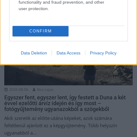
functionality and fraud prevention, and other
user protection.
CONFIRM
Data Deletion
Data Access
Privacy Policy
2026.08.06.
Kiss Lajos
Egyszer fent, egyszer lent, így festett a Duna a két
évvel ezelőtti árvíz idején és így most –
fotógyűjtemény ugyanazokból a szögekből
Akik szeretik az előtte-utána képeket, azok számára
feltétlenül ajánlott ez a képgyűjtemény. Több helyszín
ugyanabból a...