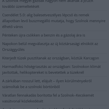
A Szolnok megyei gazdák nagyon nem akarták a JÉGER
további üzemeltetését
Csendélet 5.0: alig balesetveszélyes lépcső és remek
állapotban levő buszmegálló mutatja, hogy Szolnok mennyire
élhető város
Pénteken újra csökken a benzin és a gázolaj ára is
Napokon belül megválasztja az új köztársasági elnököt az
Országgyűlés
Kiterjedt tüzek pusztítanak az országban, köztük Karcagon
Harmadfokú hőségriasztás az országban: Szolnokon klímát
javítottak, helikoptereket is bevetettek a tüzeknél
A zárkában rosszul lett, elájult – ilyen körülményekről
számoltak be a szolnoki börtönből
Váratlan fennakadás borította fel a Szolnok–Kecskemét
vasútvonal közlekedését