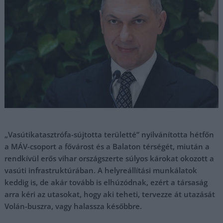
„Vasútikatasztrófa-sújtotta területté” nyilvánította hétfőn
a MÁV-csoport a fővárost és a Balaton térségét, miután a
rendkívül erős vihar országszerte súlyos károkat okozott a
vasúti infrastruktúrában. A helyreállítási munkálatok
keddig is, de akár tovább is elhúzódnak, ezért a társaság
arra kéri az utasokat, hogy aki teheti, tervezze át utazását
Volán-buszra, vagy halassza későbbre.