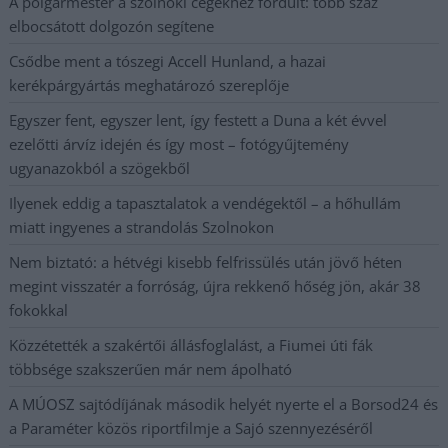
A polgármester a szolnoki cégekhez fordult: több száz
elbocsátott dolgozón segítene
Csődbe ment a tószegi Accell Hunland, a hazai
kerékpárgyártás meghatározó szereplője
Egyszer fent, egyszer lent, így festett a Duna a két évvel
ezelőtti árvíz idején és így most – fotógyűjtemény
ugyanazokból a szögekből
Ilyenek eddig a tapasztalatok a vendégektől – a hőhullám
miatt ingyenes a strandolás Szolnokon
Nem biztató: a hétvégi kisebb felfrissülés után jövő héten
megint visszatér a forróság, újra rekkenő hőség jön, akár 38
fokokkal
Közzétették a szakértői állásfoglalást, a Fiumei úti fák
többsége szakszerűen már nem ápolható
A MÚOSZ sajtódíjának második helyét nyerte el a Borsod24 és
a Paraméter közös riportfilmje a Sajó szennyezéséről