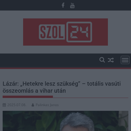
Skip
to
content
Lázár: „Hetekre lesz szükség” – totális vasúti
összeomlás a vihar után
2025.07.08.
Palinkas Janos