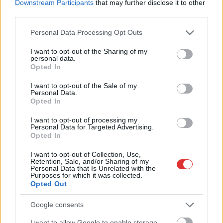
Downstream Participants
that may further disclose it to other
third parties.
Please note that this website/app uses one or more Google
Personal Data Processing Opt Outs
services and may gather and store information including but
not limited to your visit or usage behaviour. You may click to
I want to opt-out of the Sharing of my
personal data.
grant or deny consent to Google and its third-party tags to
Opted In
use your data for below specified purposes in below Google
consent section.
I want to opt-out of the Sale of my
Personal Data.
Opted In
I want to opt-out of processing my
Personal Data for Targeted Advertising.
2026.08.06.
Fazekas Adrián
Opted In
Napokon belül megválasztja az új köztársasági
elnököt az Országgyűlés
I want to opt-out of Collection, Use,
Retention, Sale, and/or Sharing of my
Jövő hét elején eldőlhet, ki tölti be a köztársasági elnöki
Personal Data that Is Unrelated with the
Purposes for which it was collected.
tisztséget. Az alaptörvényben rögzített harmincnapos
Opted Out
határidő...
Magyarország
Google consents
I want to allow Google to enable storage