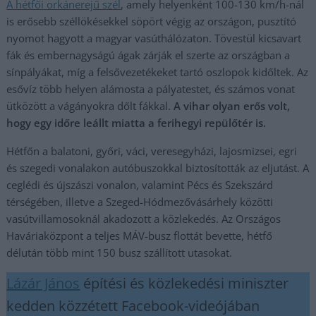
A hétfői orkánerejű szél
, amely helyenként 100-130 km/h-nál
is erősebb széllökésekkel söpört végig az országon, pusztító
nyomot hagyott a magyar vasúthálózaton. Tövestül kicsavart
fák és embernagyságú ágak zárják el szerte az országban a
sínpályákat, míg a felsővezetékeket tartó oszlopok kidőltek. Az
esővíz több helyen alámosta a pályatestet, és számos vonat
ütközött a vágányokra dőlt fákkal.
A vihar olyan erős volt,
hogy egy időre leállt miatta a ferihegyi repülőtér is.
Hétfőn a balatoni, győri, váci, veresegyházi, lajosmizsei, egri
és szegedi vonalakon autóbuszokkal biztosították az eljutást. A
ceglédi és újszászi vonalon, valamint Pécs és Szekszárd
térségében, illetve a Szeged-Hódmezővásárhely közötti
vasútvillamosoknál akadozott a közlekedés. Az Országos
Haváriaközpont a teljes MÁV-busz flottát bevette, hétfő
délután több mint 150 busz szállított utasokat.
Lázár János
építési és közlekedési miniszter
kedden közzétett Facebook-videójában