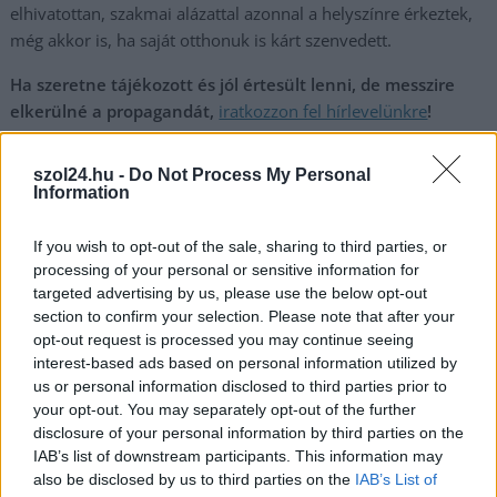
elhivatottan, szakmai alázattal azonnal a helyszínre érkeztek,
még akkor is, ha saját otthonuk is kárt szenvedett.
Ha szeretne tájékozott és jól értesült lenni, de messzire
elkerülné a propagandát,
iratkozzon fel hírlevelünkre
!
Amennyiben szívesen lenne a támogatónk,
kattintson
ide
és csatlakozzon adománygyűjtésünkhöz!
szol24.hu -
Do Not Process My Personal
Information
,
,
,
Magyarország
Hegyi Zsolt
máv
vasút
vihar
If you wish to opt-out of the sale, sharing to third parties, or
Bejegyzés
processing of your personal or sensitive information for
Halálos baleset történt
Elvileg ismét jár a vonat
targeted advertising by us, please use the below opt-out
navigáció
Tiszaföldvárnál
Szolnok és Budapest közt –
section to confirm your selection. Please note that after your
kérdés, hogy meddig
opt-out request is processed you may continue seeing
interest-based ads based on personal information utilized by
us or personal information disclosed to third parties prior to
Kapcsolódó cikkek
your opt-out. You may separately opt-out of the further
disclosure of your personal information by third parties on the
IAB’s list of downstream participants. This information may
also be disclosed by us to third parties on the
IAB’s List of