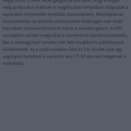
Hegyi Zsolt, a MÁV vezérigazgatója kiemelte, hogy kollégái
még az éjszakai órákban is megfeszített tempóban dolgoztak a
zavartalan közlekedés mielőbbi biztosításáért. Munkájuknak
köszönhetően az érintett vasútvonalak többségén már kedd
hajnalban menetrend szerint indult a vonatforgalom. A HÉV-
vonalakon szintén megindult a menetrend szerinti közlekedés,
bár a veresegyházi vonalon Vác felé továbbra is pótlóbuszok
közlekednek, és a szobi vonalon Göd és Vác között csak egy
vágányon haladnak a vonatok, ami 15-50 perccel megemeli a
menetidőt.