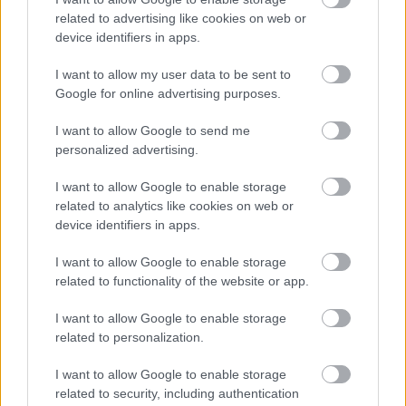
related to advertising like cookies on web or
device identifiers in apps.
I want to allow my user data to be sent to
Google for online advertising purposes.
I want to allow Google to send me
personalized advertising.
I want to allow Google to enable storage
related to analytics like cookies on web or
device identifiers in apps.
2026.08.06.
Horváth Zsolt
I want to allow Google to enable storage
Váratlan fennakadás borította fel a Szolnok–
related to functionality of the website or app.
Kecskemét vasútvonal közlekedését
Akik csütörtök reggel a Szolnok és Kecskemét közötti
I want to allow Google to enable storage
related to personalization.
vasútvonalon tervezték az utazásukat, azoknak érdemes volt
indulás...
I want to allow Google to enable storage
Magyarország
related to security, including authentication