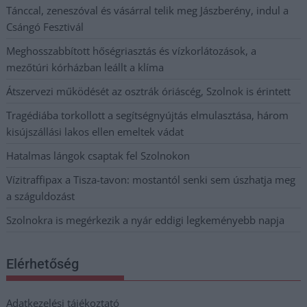
Tánccal, zeneszóval és vásárral telik meg Jászberény, indul a
Csángó Fesztivál
Meghosszabbított hőségriasztás és vízkorlátozások, a
mezőtúri kórházban leállt a klíma
Átszervezi működését az osztrák óriáscég, Szolnok is érintett
Tragédiába torkollott a segítségnyújtás elmulasztása, három
kisújszállási lakos ellen emeltek vádat
Hatalmas lángok csaptak fel Szolnokon
Vízitraffipax a Tisza-tavon: mostantól senki sem úszhatja meg
a száguldozást
Szolnokra is megérkezik a nyár eddigi legkeményebb napja
Elérhetőség
Adatkezelési tájékoztató