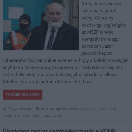
Szokatlan eszközzel
siet a bajba jutott
Iványi Gábor és
közössége segítségére
az MSZP elnöke.
Komjáthi Imre egy
korábban Lázár
Jánostól kapott
ruhadarabot bocsát online árverésre, hogy a befolyt összeggel
enyhítse a Magyarországi Evangéliumi Testvérközösség (MET)
nehéz helyzetét, miután a betegségéből lábadozó lelkész
fűtetlen és áramtalanított otthonba tért haza.
TOVÁBB OLVASOM
,
,
,
,
Magyarország
árverés
egyház
iványi gábor
komjáthi imre
,
,
,
közlemény
Lázárinfó
mszp
pulcsi
Újszászon tartott sajtótájékoztatót a KDNP,