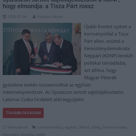
hogy elmondja: a Tisza Párt rossz
2026.02.04.
Fazekas Adrián
Újabb frontot nyitott a
kormányoldal a Tisza
Párt ellen, ezúttal a
Kereszténydemokrata
Néppárt (KDNP) lendült
politikai támadásba,
azt állítva, hogy
Magyar Péterék
győzelme esetén összeomolhat az egyházi
intézményrendszer. Az Újszászon tartott sajtótájékoztatón
Latorcai Csaba hirdetett aláírásgyűjtést.
TOVÁBB OLVASOM
,
,
,
,
,
Választások
csercsa balázs
egyház
fidesz
kdnp
latorcai csaba
,
,
tisza párt
újszász
vallás