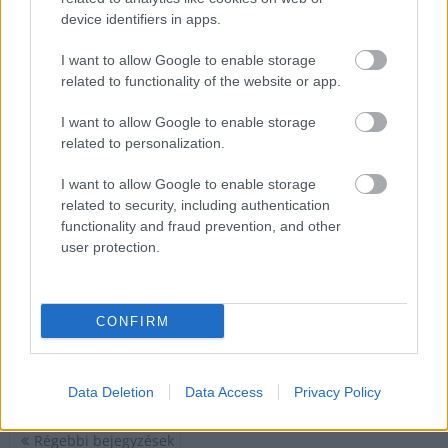
device identifiers in apps.
Június után ismét Jász-
Nagykun-Szolnok
I want to allow Google to enable storage
megyében bukkant fel
related to functionality of the website or app.
a kegyelmi ügyben K.
Endrének kegyelemért
I want to allow Google to enable storage
lobbizó, református
related to personalization.
püspök Balog Zoltán.
I want to allow Google to enable storage
Míg a nyár folyamán
related to security, including authentication
Jászberényben szólalt fel a helyi gyülekezet előtt, most
functionality and fraud prevention, and other
Szolnokon egy hálaadó istentiszteletén beszélt: Szalay Ferenc
user protection.
polgármester szerint felemelő volt hallgatni.
TOVÁBB OLVASOM
CONFIRM
,
,
,
,
,
Szolnok
balog zoltán
egyház
püspök
református
Szalay Ferenc
,
Szolnok
vallás
Data Deletion
Data Access
Privacy Policy
Bejegyzés
Régebbi bejegyzések