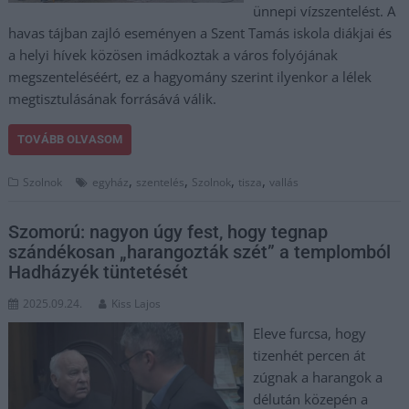
ünnepi vízszentelést. A
havas tájban zajló eseményen a Szent Tamás iskola diákjai és
a helyi hívek közösen imádkoztak a város folyójának
megszenteléséért, ez a hagyomány szerint ilyenkor a lélek
megtisztulásának forrásává válik.
TOVÁBB OLVASOM
,
,
,
,
Szolnok
egyház
szentelés
Szolnok
tisza
vallás
Szomorú: nagyon úgy fest, hogy tegnap
szándékosan „harangozták szét” a templomból
Hadházyék tüntetését
2025.09.24.
Kiss Lajos
Eleve furcsa, hogy
tizenhét percen át
zúgnak a harangok a
délután közepén a