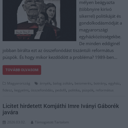
mélyen beágyazta
(többnyire kirívó
sikerrel) politikáját és
gondolkodásmódját a
magyarországi
egyházközösségekbe.
De minden eddiginél
jobban bírálta ezt az összefonódást tiszántúli református
püspök. És hogy mikor kezdődött a probléma? 1989-ben…
TOVÁBB OLVASOM
,
,
,
,
,
Magyarország
árnyék
balog zoltán
beismerés
botrány
egyház
,
,
,
,
,
,
fidesz
kegyelmi
összefonódás
pedofil
politika
püspök
református
Licitet hirdetett Komjáthi Imre Iványi Gáborék
javára
2026.03.02.
Támogatott Tartalom