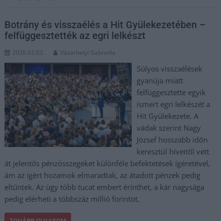
Botrány és visszaélés a Hit Gyülekezetében –
felfüggesztették az egri lelkészt
2026.02.03.
Vásárhelyi Gabriella
Súlyos visszaélések
gyanúja miatt
felfüggesztette egyik
ismert egri lelkészét a
Hit Gyülekezete. A
vádak szerint Nagy
József hosszabb időn
keresztül híveitől vett
át jelentős pénzösszegeket különféle befektetések ígéretével,
ám az ígért hozamok elmaradtak, az átadott pénzek pedig
eltűntek. Az ügy több tucat embert érinthet, a kár nagysága
pedig elérheti a többszáz millió forintot.
TOVÁBB OLVASOM