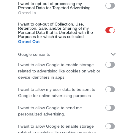
I want to opt-out of processing my
tükrében még
Personal Data for Targeted Advertising.
szörnyűbb, hogy
Opted In
információink szerint
I want to opt-out of Collection, Use,
korábban az Iványi
Retention, Sale, and/or Sharing of my
Personal Data that Is Unrelated with the
Gábor egyháza által
Purposes for which it was collected.
fenntartott iskolába
Opted Out
járt. Azt viszont felsőbb utasításra ellehetetlenítették, a
Google consents
diákoknak menniük kellett, amerre láttak. Ilyenkor kié a
felelősség?
I want to allow Google to enable storage
related to advertising like cookies on web or
TOVÁBB OLVASOM
device identifiers in apps.
,
,
,
,
,
,
I want to allow my user data to be sent to
Magyarország
diák
egészség
egyház
felakaszt
felelősség
iskola
Google for online advertising purposes.
,
,
,
,
,
iványi gábor
lelki
magát
mosdó
tönkretesz
utasítás
I want to allow Google to send me
Szalay Ferenc szerint felemelő volt hallgatni a
personalized advertising.
kegyelmi ügyben érintett Balog Zoltánt
I want to allow Google to enable storage
2024.09.17.
Fazekas Adrián
related to analytics like cookies on web or