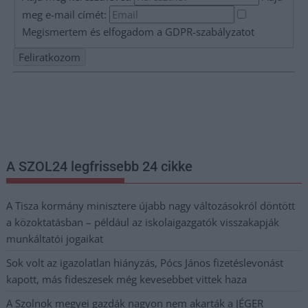
meg e-mail címét:
Megismertem és elfogadom a
GDPR-szabályzat
ot
Nem szeretne lemaradni semmiről? Csak egy kattintás, és hírlevelünk a
legfrissebb információkkal és exkluzív tartalmakkal hétről hétre
postaládájába érkezik!
A SZOL24 legfrissebb 24 cikke
A Tisza kormány minisztere újabb nagy változásokról döntött
a közoktatásban – például az iskolaigazgatók visszakapják
munkáltatói jogaikat
Sok volt az igazolatlan hiányzás, Pócs János fizetéslevonást
kapott, más fideszesek még kevesebbet vittek haza
A Szolnok megyei gazdák nagyon nem akarták a JÉGER