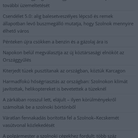
további üzemeltetését
Csendélet 5.0: alig balesetveszélyes lépcső és remek
állapotban levő buszmegálló mutatja, hogy Szolnok mennyire
élhető város
Pénteken újra csökken a benzin és a gázolaj ára is
Napokon belül megválasztja az új köztársasági elnököt az
Országgyűlés
Kiterjedt tüzek pusztítanak az országban, köztük Karcagon
Harmadfokú hőségriasztás az országban: Szolnokon klímát
javítottak, helikoptereket is bevetettek a tüzeknél
A zárkában rosszul lett, elájult – ilyen körülményekről
számoltak be a szolnoki börtönből
Váratlan fennakadás borította fel a Szolnok–Kecskemét
vasútvonal közlekedését
A polgármester a szolnoki cégekhez fordult: több száz