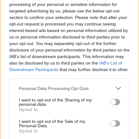
processing of your personal or sensitive information for
helyi egyházi
targeted advertising by us, please use the below opt-out
közösségek számára,
section to confirm your selection. Please note that after your
hogy pénzügyi
opt-out request is processed you may continue seeing
segítséget
interest-based ads based on personal information utilized by
igényeljenek,
us or personal information disclosed to third parties prior to
amennyiben nyári tábort szerveznek gyermekek és fiatalok
your opt-out. You may separately opt-out of the further
részére. Az erre elkülönített keretösszeg 3 millió forint.
disclosure of your personal information by third parties on the
IAB’s list of downstream participants. This information may
also be disclosed by us to third parties on the
IAB’s List of
TOVÁBB OLVASOM
Downstream Participants
that may further disclose it to other
third parties.
,
,
,
,
,
,
Szolnok
egyház
fiatal
keret
önkormányzat
Szolnok
tábor
,
táboroztatás
vallás
Please note that this website/app uses one or more Google
Personal Data Processing Opt Outs
services and may gather and store information including but
not limited to your visit or usage behaviour. You may click to
I want to opt-out of the Sharing of my
Kié a felelősség? Felakasztotta magát egy diák
personal data.
grant or deny consent to Google and its third-party tags to
az iskola mosdójában
Opted In
use your data for below specified purposes in below Google
consent section.
2024.12.05.
Kiss Lajos
I want to opt-out of the Sale of my
Personal Data.
A hír önmagában is
Opted In
borzasztó, ám annak