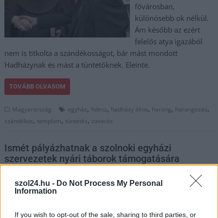
fővárosban,
különösebb ok nélkül.
Ám később az ezért
felelős atya igazából
nem is titkolta a szándékosságot, bár mást mondott
Hadházynak és mást a tüntetőknek. Eleinte.
TOVÁBB OLVASOM
,
,
,
,
,
Magyarország
egyház
fidesz
hadházy ákos
harang
harangozás
,
,
,
szándékos
templom
tüntetés
zavarás
Ismét pályázhatnak a szolnoki egyházi
szervezetek nyári táborok támogatására
2025.05.06.
Fazekas Adrián
szol24.hu -
Do Not Process My Personal
Szolnok város
Information
önkormányzata idén is
lehetőséget biztosít a
If you wish to opt-out of the sale, sharing to third parties, or