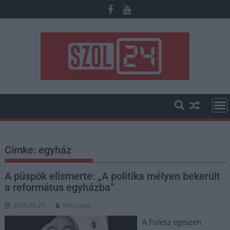
Skip
to
content
Címke:
egyház
A püspök elismerte: „A politika mélyen bekerült
a református egyházba”
2026.05.20.
Kiss Lajos
A Fidesz egészen