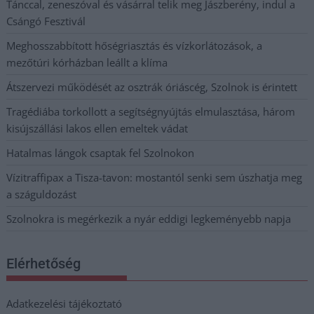
Tánccal, zeneszóval és vásárral telik meg Jászberény, indul a
Csángó Fesztivál
Meghosszabbított hőségriasztás és vízkorlátozások, a
mezőtúri kórházban leállt a klíma
Átszervezi működését az osztrák óriáscég, Szolnok is érintett
Tragédiába torkollott a segítségnyújtás elmulasztása, három
kisújszállási lakos ellen emeltek vádat
Hatalmas lángok csaptak fel Szolnokon
Vízitraffipax a Tisza-tavon: mostantól senki sem úszhatja meg
a száguldozást
Szolnokra is megérkezik a nyár eddigi legkeményebb napja
Elérhetőség
Adatkezelési tájékoztató