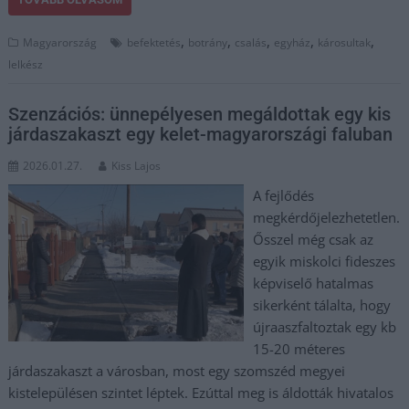
,
,
,
,
,
Magyarország
befektetés
botrány
csalás
egyház
károsultak
lelkész
Szenzációs: ünnepélyesen megáldottak egy kis
járdaszakaszt egy kelet-magyarországi faluban
2026.01.27.
Kiss Lajos
A fejlődés
megkérdőjelezhetetlen.
Ősszel még csak az
egyik miskolci fideszes
képviselő hatalmas
sikerként tálalta, hogy
újraaszfaltoztak egy kb
15-20 méteres
járdaszakaszt a városban, most egy szomszéd megyei
kistelepülésen szintet léptek. Ezúttal meg is áldották hivatalos