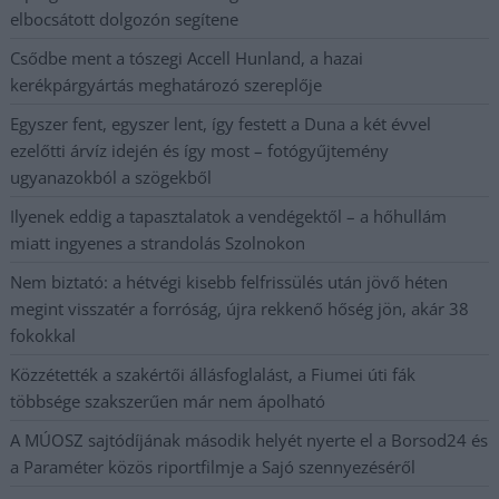
elbocsátott dolgozón segítene
Csődbe ment a tószegi Accell Hunland, a hazai
kerékpárgyártás meghatározó szereplője
Egyszer fent, egyszer lent, így festett a Duna a két évvel
ezelőtti árvíz idején és így most – fotógyűjtemény
ugyanazokból a szögekből
Ilyenek eddig a tapasztalatok a vendégektől – a hőhullám
miatt ingyenes a strandolás Szolnokon
Nem biztató: a hétvégi kisebb felfrissülés után jövő héten
megint visszatér a forróság, újra rekkenő hőség jön, akár 38
fokokkal
Közzétették a szakértői állásfoglalást, a Fiumei úti fák
többsége szakszerűen már nem ápolható
A MÚOSZ sajtódíjának második helyét nyerte el a Borsod24 és
a Paraméter közös riportfilmje a Sajó szennyezéséről