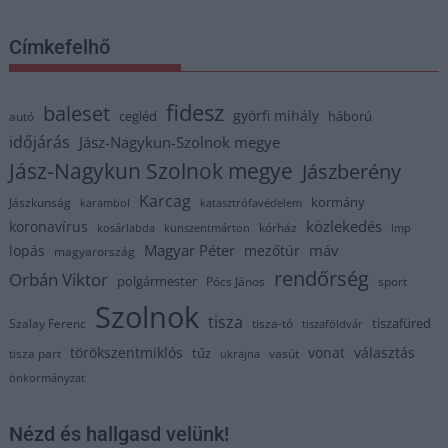
Címkefelhő
fidesz
baleset
györfi mihály
cegléd
háború
autó
időjárás
Jász-Nagykun-Szolnok megye
Jász-Nagykun Szolnok megye
Jászberény
Karcag
kormány
Jászkunság
karambol
katasztrófavédelem
közlekedés
koronavírus
kórház
kosárlabda
kunszentmárton
lmp
Magyar Péter
máv
lopás
mezőtúr
magyarország
rendőrség
Orbán Viktor
polgármester
Pócs János
sport
Szolnok
tisza
tiszafüred
Szalay Ferenc
tisza-tó
tiszaföldvár
törökszentmiklós
vonat
választás
tűz
tisza part
vasút
ukrajna
önkormányzat
Nézd és hallgasd velünk!