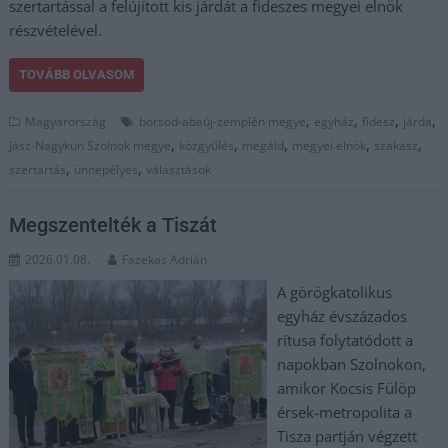
szertartással a felújított kis járdát a fideszes megyei elnök
részvételével.
TOVÁBB OLVASOM
,
,
,
,
Magyarország
borsod-abaúj-zemplén megye
egyház
fidesz
járda
,
,
,
,
,
Jász-Nagykun Szolnok megye
közgyűlés
megáld
megyei elnök
szakasz
,
,
szertartás
ünnepélyes
választások
Megszentelték a Tiszát
2026.01.08.
Fazekas Adrián
A görögkatolikus
egyház évszázados
rítusa folytatódott a
napokban Szolnokon,
amikor Kocsis Fülöp
érsek-metropolita a
Tisza partján végzett