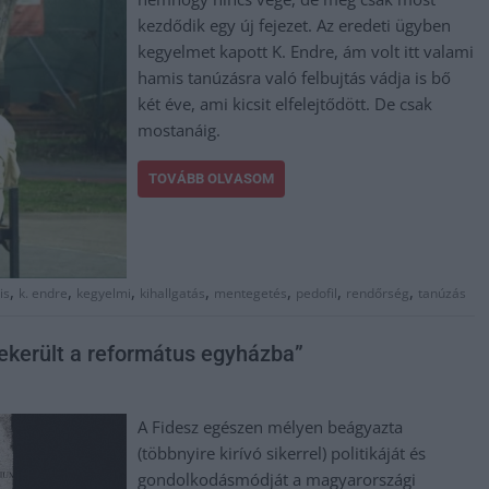
kezdődik egy új fejezet. Az eredeti ügyben
kegyelmet kapott K. Endre, ám volt itt valami
hamis tanúzásra való felbujtás vádja is bő
két éve, ami kicsit elfelejtődött. De csak
mostanáig.
TOVÁBB OLVASOM
,
,
,
,
,
,
,
is
k. endre
kegyelmi
kihallgatás
mentegetés
pedofil
rendőrség
tanúzás
bekerült a református egyházba”
A Fidesz egészen mélyen beágyazta
(többnyire kirívó sikerrel) politikáját és
gondolkodásmódját a magyarországi