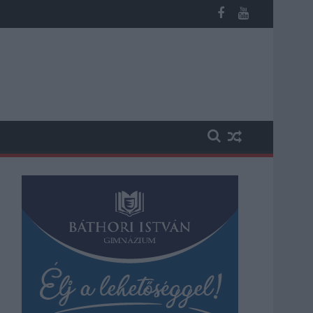
 vesztegetés miatt 3 év letöltendőt kaphat és ez csak az egyik 