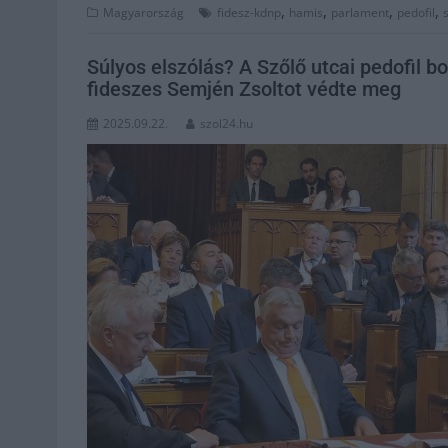
,
,
,
,
Magyarország
fidesz-kdnp
hamis
parlament
pedofil
Súlyos elszólás? A Szőlő utcai pedofil 
fideszes Semjén Zsoltot védte meg
2025.09.22.
szol24.hu