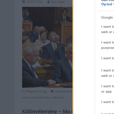
2025.12.04.
Kiss Lajos
Opted 
Google 
I want t
web or d
I want t
purpose
I want 
I want t
web or d
I want t
,
,
,
Magyarország
bántalmazás
botrány
fidesz
gyermeke
or app.
,
,
utca
tanúvallomás
vallomás
I want t
Különvélemény – Ma ő a pedofil, holnap 
I want t