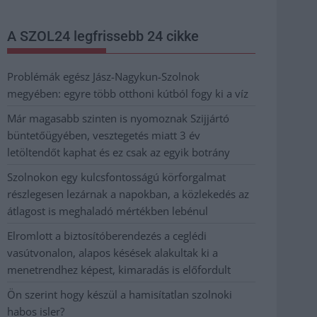
A SZOL24 legfrissebb 24 cikke
Problémák egész Jász-Nagykun-Szolnok
megyében: egyre több otthoni kútból fogy ki a víz
Már magasabb szinten is nyomoznak Szijjártó
büntetőügyében, vesztegetés miatt 3 év
letöltendőt kaphat és ez csak az egyik botrány
Szolnokon egy kulcsfontosságú körforgalmat
részlegesen lezárnak a napokban, a közlekedés az
átlagost is meghaladó mértékben lebénul
Elromlott a biztosítóberendezés a ceglédi
vasútvonalon, alapos késések alakultak ki a
menetrendhez képest, kimaradás is előfordult
Ön szerint hogy készül a hamisítatlan szolnoki
habos isler?