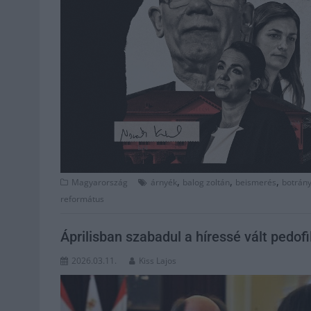
,
,
,
Magyarország
árnyék
balog zoltán
beismerés
botrán
református
Áprilisban szabadul a híressé vált pedofi
2026.03.11.
Kiss Lajos