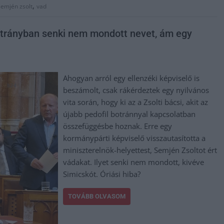
,
semjén zsolt
vad
botrányban senki nem mondott nevet, ám egy
Ahogyan arról egy ellenzéki képviselő is
beszámolt, csak rákérdeztek egy nyilvános
vita során, hogy ki az a Zsolti bácsi, akit az
újabb pedofil botránnyal kapcsolatban
összefüggésbe hoznak. Erre egy
kormánypárti képviselő visszautasította a
miniszterelnök-helyettest, Semjén Zsoltot ért
vádakat. Ilyet senki nem mondott, kivéve
Simicskót. Óriási hiba?
TOVÁBB OLVASOM