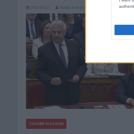
authenti
2025.09.27.
Farkas András
TOVÁBB OLVASOM