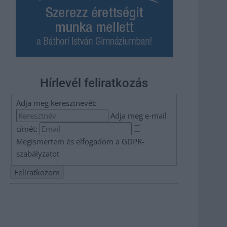
Hírlevél feliratkozás
Adja meg keresztnevét:
Adja meg e-mail
címét:
Megismertem és elfogadom a
GDPR-
szabályzat
ot
Nem szeretne lemaradni semmiről? Csak egy kattintás, és
hírlevelünk a legfrissebb információkkal és exkluzív
tartalmakkal hétről hétre postaládájába érkezik!