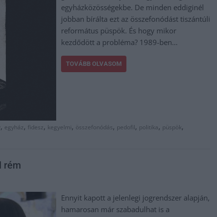
egyházközösségekbe. De minden eddiginél
jobban bírálta ezt az összefonódást tiszántúli
református püspök. És hogy mikor
kezdődött a probléma? 1989-ben…
TOVÁBB OLVASOM
,
,
,
,
,
,
,
,
y
egyház
fidesz
kegyelmi
összefonódás
pedofil
politika
püspök
l rém
Ennyit kapott a jelenlegi jogrendszer alapján,
hamarosan már szabadulhat is a