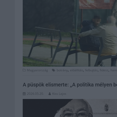
,
,
,
,
Magyarország
botrány
előállítás
felbujtás
fidesz
ham
A püspök elismerte: „A politika mélyen 
2026.05.20.
Kiss Lajos