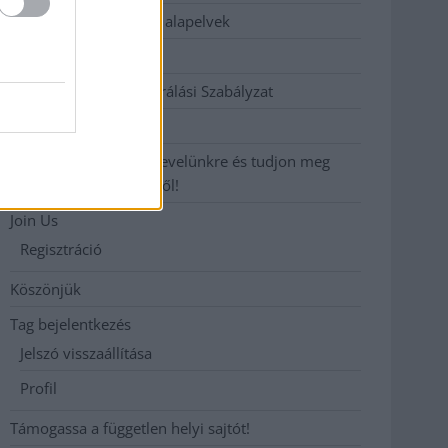
Etikai és függetlenségi alapelvek
Hirdetési árak
Hozzászólási és Moderálási Szabályzat
Impresszum
Iratkozzon fel heti hírlevelünkre és tudjon meg
még többet megyénkről!
Join Us
Regisztráció
Köszönjük
Tag bejelentkezés
Jelszó visszaállítása
Profil
Támogassa a független helyi sajtót!