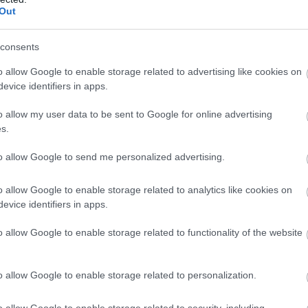
Out
Ez rettentően kellemetlen és
kimagyarázhatatlan. Még az igazságügyi
consents
miniszter is kiállt szeptemberben, hogy az
o allow Google to enable storage related to advertising like cookies on
egy óra alatt összehozott jelentésben a
evice identifiers in apps.
szemünkbe mondja, nem merült fel kiskorú
sértett a Szőlő utcai botrány ügyében. Most
o allow my user data to be sent to Google for online advertising
azonban tanúvallomást mertek tenni az
s.
abban az időben 14-15 éves fiúk a velük
to allow Google to send me personalized advertising.
történt szörnyűségekről.
o allow Google to enable storage related to analytics like cookies on
TOVÁBB OLVASOM
evice identifiers in apps.
o allow Google to enable storage related to functionality of the website
,
,
,
,
,
,
,
k
hazugság
kormány
Magyar Péter
Orbán Viktor
pedofil
szexuális
szőlő
o allow Google to enable storage related to personalization.
te leszel az
o allow Google to enable storage related to security, including