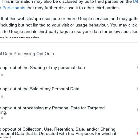
. This information may also be disclosed by us to third parties on the
IA
nem sikerült teljesen a szőnyeg alá söpörni a
Participants
that may further disclose it to other third parties.
hatalmas gyermekbántalmazási botrányt,
 that this website/app uses one or more Google services and may gath
még a szeptemberi igazságügyi miniszteri
including but not limited to your visit or usage behaviour. You may click 
kiállás is alapjaiban dőlt meg. Gondban a
 to Google and its third-party tags to use your data for below specifi
Fidesz.
ogle consent section.
TOVÁBB OLVASOM
l Data Processing Opt Outs
o opt-out of the Sharing of my personal data.
In
o opt-out of the Sale of my Personal Data.
In
,
,
,
,
,
,
kbántalmazás
gyermekek
hazugság
hivatalos
miniszter
pedofil
to opt-out of processing my Personal Data for Targeted
ing.
In
cai szexuális gyermekbántalmazás ügyében” –
o opt-out of Collection, Use, Retention, Sale, and/or Sharing
ersonal Data that Is Unrelated with the Purposes for which it
lected.