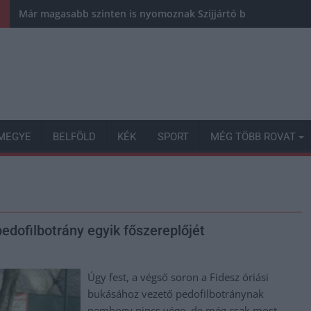
Már magasabb szinten is nyomoznak Szijjártó büntetőügyében,
MEGYE
BELFÖLD
KÉK
SPORT
MÉG TÖBB ROVAT
pedofilbotrány egyik főszereplőjét
Úgy fest, a végső soron a Fidesz óriási
bukásához vezető pedofilbotránynak
nemhogy nincs vége, de még csak most