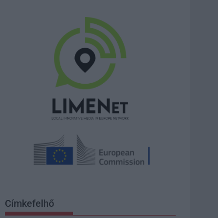
Címkefelhő