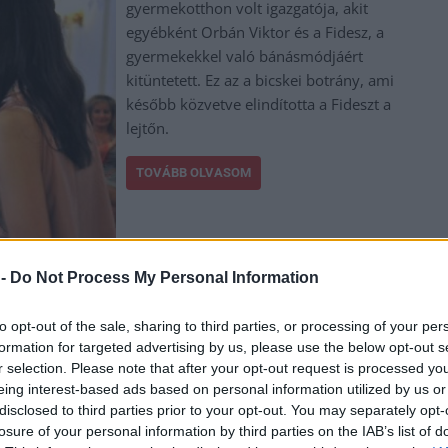
gyermekotthon volt igazgatója, akit
egyébként Orbán Viktor és a Fidesz, a
gyermekekkel való bánásmódjáért
kitüntetett. Ez az a bicskei botrány, ami
később közvetve elindította a Fideszt a
lejtőn.
TOVÁBB OLVASOM
,
,
,
,
,
,
 -
Do Not Process My Personal Information
igazgató
kiskorú
kitüntetés
pedofil
szabadul
szentkirályi alexandra
to opt-out of the sale, sharing to third parties, or processing of your per
formation for targeted advertising by us, please use the below opt-out s
éter Pál bizalmasát a Szőlő utcai intézetből, a
r selection. Please note that after your opt-out request is processed y
eing interest-based ads based on personal information utilized by us or
disclosed to third parties prior to your opt-out. You may separately opt-
losure of your personal information by third parties on the IAB’s list of
Nagyon úgy néz ki a helyzet, hogy ezúttal