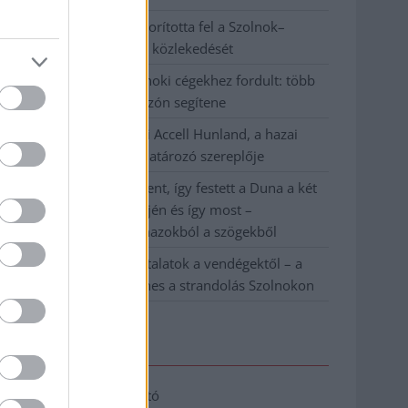
Váratlan fennakadás borította fel a Szolnok–
Kecskemét vasútvonal közlekedését
A polgármester a szolnoki cégekhez fordult: több
száz elbocsátott dolgozón segítene
Csődbe ment a tószegi Accell Hunland, a hazai
kerékpárgyártás meghatározó szereplője
Egyszer fent, egyszer lent, így festett a Duna a két
évvel ezelőtti árvíz idején és így most –
fotógyűjtemény ugyanazokból a szögekből
Ilyenek eddig a tapasztalatok a vendégektől – a
hőhullám miatt ingyenes a strandolás Szolnokon
Elérhetőség
Adatkezelési tájékoztató