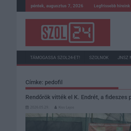
Skip
péntek, augusztus 7, 2026
Legfrissebb híreink
to
content
TÁMOGASSA SZOL24-ET!
SZOLNOK
JNSZ 
Címke:
pedofil
Rendőrök vitték el K. Endrét, a fideszes 
2026.05.29.
Kiss Lajos