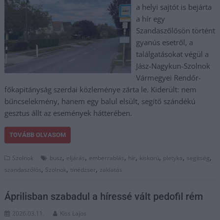
a helyi sajtót is bejárta
a hír egy
Szandaszőlősön történt
gyanús esetről, a
találgatásokat végül a
Jász-Nagykun-Szolnok
Vármegyei Rendőr-
főkapitányság szerdai közleménye zárta le. Kiderült: nem
bűncselekmény, hanem egy balul elsült, segítő szándékú
gesztus állt az események hátterében.
TOVÁBB OLVASOM
,
,
,
,
,
,
,
Szolnok
busz
eljárás
emberrablás
hír
kiskorú
pletyka
segítség
,
,
,
szandaszőlős
Szolnok
tinédzser
zaklatás
Áprilisban szabadul a híressé vált pedofil rém
2026.03.11.
Kiss Lajos