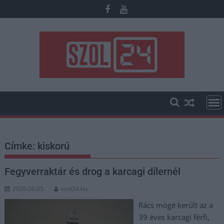
Skip
to
content
Címke:
kiskorú
Fegyverraktár és drog a karcagi dílernél
2026.06.05.
szol24.hu
Rács mögé került az a
39 éves karcagi férfi,