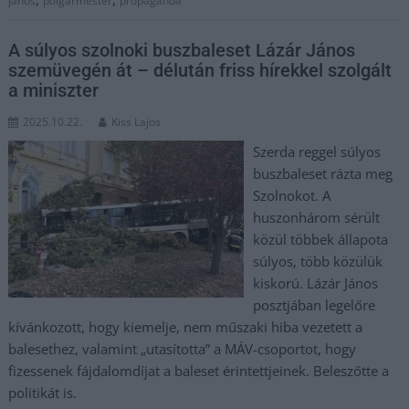
jános
polgármester
propaganda
A súlyos szolnoki buszbaleset Lázár János
szemüvegén át – délután friss hírekkel szolgált
a miniszter
2025.10.22.
Kiss Lajos
Szerda reggel súlyos
buszbaleset rázta meg
Szolnokot. A
huszonhárom sérült
közül többek állapota
súlyos, több közülük
kiskorú. Lázár János
posztjában legelőre
kívánkozott, hogy kiemelje, nem műszaki hiba vezetett a
balesethez, valamint „utasította” a MÁV-csoportot, hogy
fizessenek fájdalomdíjat a baleset érintettjeinek. Beleszőtte a
politikát is.