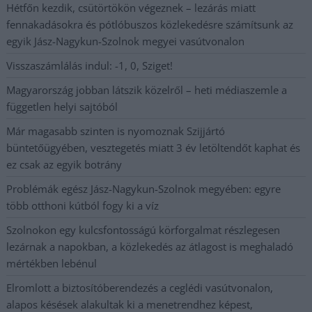
Hétfőn kezdik, csütörtökön végeznek – lezárás miatt
fennakadásokra és pótlóbuszos közlekedésre számítsunk az
egyik Jász-Nagykun-Szolnok megyei vasútvonalon
Visszaszámlálás indul: -1, 0, Sziget!
Magyarország jobban látszik közelről – heti médiaszemle a
független helyi sajtóból
Már magasabb szinten is nyomoznak Szijjártó
büntetőügyében, vesztegetés miatt 3 év letöltendőt kaphat és
ez csak az egyik botrány
Problémák egész Jász-Nagykun-Szolnok megyében: egyre
több otthoni kútból fogy ki a víz
Szolnokon egy kulcsfontosságú körforgalmat részlegesen
lezárnak a napokban, a közlekedés az átlagost is meghaladó
mértékben lebénul
Elromlott a biztosítóberendezés a ceglédi vasútvonalon,
alapos késések alakultak ki a menetrendhez képest,