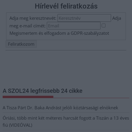
Hírlevél feliratkozás
Adja meg keresztnevét:
Adja
meg e-mail címét:
Megismertem és elfogadom a
GDPR-szabályzat
ot
Nem szeretne lemaradni semmiről? Csak egy kattintás, és hírlevelünk a
legfrissebb információkkal és exkluzív tartalmakkal hétről hétre
postaládájába érkezik!
A SZOL24 legfrissebb 24 cikke
A Tisza Párt Dr. Baka Andrást jelöli köztársasági elnöknek
Óriási, több mint két méteres harcsát fogott a Tiszán a 13 éves
fiú (VIDEÓVAL)