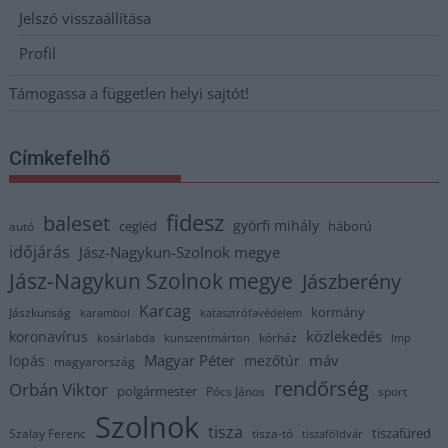
Jelszó visszaállítása
Profil
Támogassa a független helyi sajtót!
Címkefelhő
fidesz
baleset
györfi mihály
cegléd
háború
autó
időjárás
Jász-Nagykun-Szolnok megye
Jász-Nagykun Szolnok megye
Jászberény
Karcag
kormány
Jászkunság
karambol
katasztrófavédelem
közlekedés
koronavírus
kórház
kosárlabda
kunszentmárton
lmp
Magyar Péter
máv
lopás
mezőtúr
magyarország
rendőrség
Orbán Viktor
polgármester
Pócs János
sport
Szolnok
tisza
tiszafüred
Szalay Ferenc
tisza-tó
tiszaföldvár