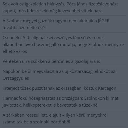
Sok volt az igazolatlan hiányzás, Pócs János fizetéslevonást
kapott, más fideszesek még kevesebbet vittek haza
A Szolnok megyei gazdák nagyon nem akarták a JÉGER
további üzemeltetését
Csendélet 5.0: alig balesetveszélyes lépcső és remek
állapotban levő buszmegálló mutatja, hogy Szolnok mennyire
élhető város
Pénteken újra csökken a benzin és a gázolaj ára is
Napokon belül megválasztja az új köztársasági elnököt az
Országgyűlés
Kiterjedt tüzek pusztítanak az országban, köztük Karcagon
Harmadfokú hőségriasztás az országban: Szolnokon klímát
javítottak, helikoptereket is bevetettek a tüzeknél
A zárkában rosszul lett, elájult – ilyen körülményekről
számoltak be a szolnoki börtönből