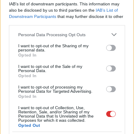
terjesztette napokon
IAB’s list of downstream participants. This information may
also be disclosed by us to third parties on the
IAB’s List of
keresztül Magyar
Downstream Participants
that may further disclose it to other
Péterről, ám most
third parties.
kiderült, hogy
gyakorlatilag egyetlen
Please note that this website/app uses one or more Google
Personal Data Processing Opt Outs
services and may gather and store information including but
szó sem volt igaz belőlük. A bírósági ítélet jogerős, a sokadik
not limited to your visit or usage behaviour. You may click to
I want to opt-out of the Sharing of my
megnyert sajtópere a TISZA Párt a Fidesz-propaganda által
personal data.
grant or deny consent to Google and its third-party tags to
folyamatosan támadott vezérének.
Opted In
use your data for below specified purposes in below Google
consent section.
I want to opt-out of the Sale of my
TOVÁBB OLVASOM
Personal Data.
Opted In
,
,
,
,
,
Magyarország
fidesz
hazugság
helyreigazítás
hírtv
kiskorú
I want to opt-out of processing my
,
,
,
,
,
lányok
Magyar Péter
média
per
támadás
tisza párt
Personal Data for Targeted Advertising.
Opted In
Kiskorú diákjával szexcsetelt a tanár, ám
I want to opt-out of Collection, Use,
váratlanul gyorsan lezárták a nyomozást… a
Retention, Sale, and/or Sharing of my
Personal Data that Is Unrelated with the
fideszes városvezető fia ellen
Purposes for which it was collected.
Opted Out
2024.09.23.
Kiss Lajos