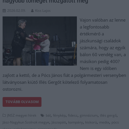
nagyobb tömeget mozgatott meg
2026.02.09.
Kiss Lajos
Vajon valóban az lenne
a legfontosabb
értékmérő a
jászkunsági családok
számára, hogy az egyik
bálon 60 vendég van, a
másikon pedig 400?
Nem is egy időben
zajlott a kettő, de a Pócs János fiát a polgármesteri versenyben
látványosan kiütő Illés Gergőt kötelező folyamatosan
ostorozni.
TOVÁBB OLVASOM
,
,
,
,
,
JNSZ megyei hírek
bál
fénykép
fidesz
gimnázium
illés gergő
,
,
,
,
,
Jász-Nagykun Szolnok megye
Jászapáti
kampány
kiskorú
media
pöcs
,
,