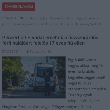
TOVÁBB OLVASOM
,
,
,
Szolnok
buszbaleset
Jász-Nagykun Szolnok megye
kiskorú
lázár
,
,
,
,
,
,
,
jános
miniszter
műszaki
politika
rosszullét
sérültek
súlyos
Szolnok
Pénzért ölt – vádat emeltek a tiszazugi idős
férfi haláláért felelős 17 éves fiú ellen
2025.08.14.
Fazekas Adrián
Egy kábítószerre
vágyó, akkor még 16
éves fiú brutális
kegyetlenséggel vetett
véget 86 éves
szomszédja életének a
Tiszazug egyik
településén. A Jász-
Nagykun-Szolnok Vármegyei Főügyészség minősített