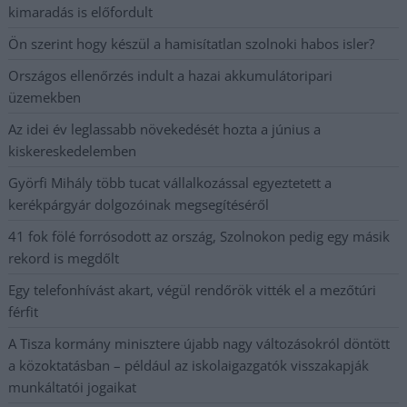
kimaradás is előfordult
Ön szerint hogy készül a hamisítatlan szolnoki habos isler?
Országos ellenőrzés indult a hazai akkumulátoripari
üzemekben
Az idei év leglassabb növekedését hozta a június a
kiskereskedelemben
Györfi Mihály több tucat vállalkozással egyeztetett a
kerékpárgyár dolgozóinak megsegítéséről
41 fok fölé forrósodott az ország, Szolnokon pedig egy másik
rekord is megdőlt
Egy telefonhívást akart, végül rendőrök vitték el a mezőtúri
férfit
A Tisza kormány minisztere újabb nagy változásokról döntött
a közoktatásban – például az iskolaigazgatók visszakapják
munkáltatói jogaikat