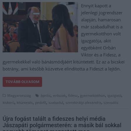
Ennyit kapott a
jelenlegi jogrendszer
alapján, hamarosan
már szabadulhat is a
gyermekotthon volt
igazgatója, akit
egyébként Orbán
Viktor és a Fidesz, a
gyermekekkel való bánásmódjáért kitüntetett. Ez az a bicskei
botrány, ami később közvetve elindította a Fideszt a lejtőn.
TOVÁBB OLVASOM
,
,
,
,
,
Magyarország
április
erőszak
fidesz
gyermekotthon
igazgató
,
,
,
,
,
kiskorú
kitüntetés
pedofil
szabadul
szentkirályi alexandra
szexuális
Újra fogást talált a fideszes helyi média
Jászapáti polgármesterén: a másik bál sokkal