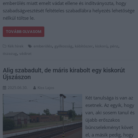
emberölés miatt emelt vádat ellene és indítványozta, hogy
szabadságvesztését feltételes szabadlábra helyezés lehetősége
nélkül töltse le.
TOVÁBB OLVASOM
,
,
,
,
,
Kék hírek
emberölés
gyilkosság
kábítószer
kiskorú
pénz
,
tiszazug
vádirat
Alig szabadult, de máris kirabolt egy kiskorút
Újszászon
2025.06.30.
Kiss Lajos
Két tanulsága is van az
esetnek. Az egyik, hogy
van, aki sosem tanul és
újabb erőszakos
bűncselekményt követ
el, a másik pedig, hogy