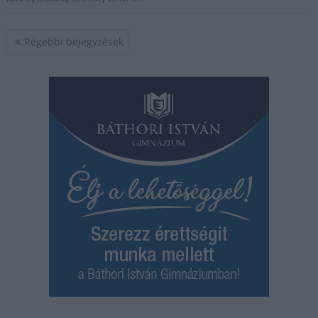
Bejegyzés
Régebbi bejegyzések
navigáció