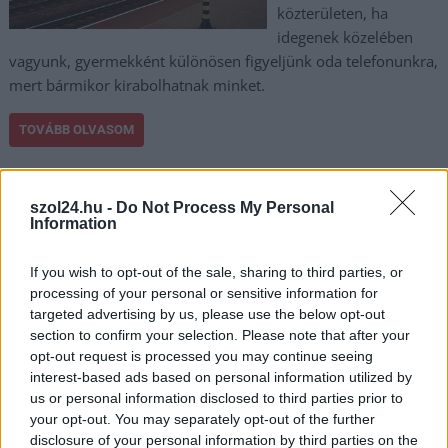
közterületen, ha
idegenek közelében
vagyunk, gyermekként különösen figyeljünk oda telefonunkra,
mert bármikor kirabolhatnak minket.
TOVÁBB OLVASOM
,
,
,
,
Kék hírek
bűncselekmény
elfogás
erőszakos
fenyegetés
,
,
,
,
,
,
gyermek
Jász-Nagykun Szolnok megye
kiskorú
nagykáta
rablás
telefon
szol24.hu -
Do Not Process My Personal
,
Information
Újszász
vasútállomás
If you wish to opt-out of the sale, sharing to third parties, or
Újabb megnyert per: hazudott a fideszes média
processing of your personal or sensitive information for
arról, hogy Magyar Péter kiskorú lányokat
targeted advertising by us, please use the below opt-out
molesztált nyáron
section to confirm your selection. Please note that after your
opt-out request is processed you may continue seeing
2025.04.02.
Kiss Lajos
interest-based ads based on personal information utilized by
Egyetlen ítélet, rögtön
us or personal information disclosed to third parties prior to
öt helyreigazítási
your opt-out. You may separately opt-out of the further
tétellel, mindet a Hír TV
disclosure of your personal information by third parties on the