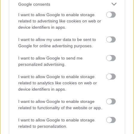
Google consents
Bár a tanár úr egy 13
éves diákjával
I want to allow Google to enable storage
szexchatelt, teljes
related to advertising like cookies on web or
véletlenségből az
device identifiers in apps.
iskola a fegyelmi
I want to allow my user data to be sent to
eljárást hagyta félbe, a
Google for online advertising purposes.
rendőrség pedig a
nyomozást zárta le
I want to allow Google to send me
viharos sebességgel a gyermekvédelem jegyében.
personalized advertising.
Valószínűleg óriási véletlen lehet, hogy a tanár éppen egy
fideszes városvezető fia, az iskolaigazgató pedig szintén egy
I want to allow Google to enable storage
related to analytics like cookies on web or
fideszes városvezető.
device identifiers in apps.
TOVÁBB OLVASOM
I want to allow Google to enable storage
related to functionality of the website or app.
,
,
,
,
,
,
Magyarország
13 éves
botrány
diák
fidesz
kiskorú
pedofil
,
szexchat
tanár
I want to allow Google to enable storage
related to personalization.