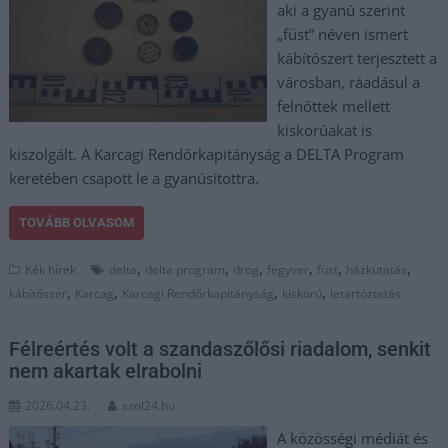
aki a gyanú szerint
„füst” néven ismert
kábítószert terjesztett a
városban, ráadásul a
felnőttek mellett
kiskorúakat is
kiszolgált. A Karcagi Rendőrkapitányság a DELTA Program
keretében csapott le a gyanúsítottra.
TOVÁBB OLVASOM
,
,
,
,
,
,
Kék hírek
delta
delta program
drog
fegyver
füst
házkutatás
,
,
,
,
kábítószer
Karcag
Karcagi Rendőrkapitányság
kiskorú
letartóztatás
Félreértés volt a szandaszőlősi riadalom, senkit
nem akartak elrabolni
2026.04.23.
szol24.hu
A közösségi médiát és