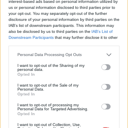
interest-based ads based on personal information utilized by
us or personal information disclosed to third parties prior to
your opt-out. You may separately opt-out of the further
2026.08.05.
Horváth Zsolt
disclosure of your personal information by third parties on the
Hatalmas lángok csaptak fel Szolnokon
IAB’s list of downstream participants. This information may
also be disclosed by us to third parties on the
IAB’s List of
Nem indult nyugodtan a szerda reggel Szolnokon, ugyanis
Downstream Participants
that may further disclose it to other
egy nagy kiterjedésű tűzeset miatt több egységnek is...
third parties.
Kék hírek
Please note that this website/app uses one or more Google
Personal Data Processing Opt Outs
services and may gather and store information including but
not limited to your visit or usage behaviour. You may click to
I want to opt-out of the Sharing of my
personal data.
grant or deny consent to Google and its third-party tags to
Opted In
use your data for below specified purposes in below Google
consent section.
I want to opt-out of the Sale of my
Personal Data.
Opted In
I want to opt-out of processing my
Personal Data for Targeted Advertising.
Opted In
I want to opt-out of Collection, Use,