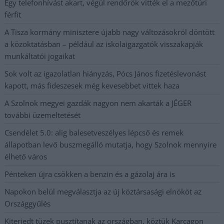
Egy telefonhívást akart, végül rendőrök vitték el a mezőtúri
férfit
A Tisza kormány minisztere újabb nagy változásokról döntött
a közoktatásban – például az iskolaigazgatók visszakapják
munkáltatói jogaikat
Sok volt az igazolatlan hiányzás, Pócs János fizetéslevonást
kapott, más fideszesek még kevesebbet vittek haza
A Szolnok megyei gazdák nagyon nem akarták a JÉGER
további üzemeltetését
Csendélet 5.0: alig balesetveszélyes lépcső és remek
állapotban levő buszmegálló mutatja, hogy Szolnok mennyire
élhető város
Pénteken újra csökken a benzin és a gázolaj ára is
Napokon belül megválasztja az új köztársasági elnököt az
Országgyűlés
Kiterjedt tüzek pusztítanak az országban, köztük Karcagon