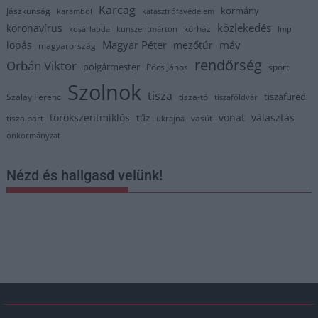
Karcag
kormány
Jászkunság
karambol
katasztrófavédelem
közlekedés
koronavírus
kórház
kosárlabda
kunszentmárton
lmp
Magyar Péter
máv
lopás
mezőtúr
magyarország
rendőrség
Orbán Viktor
polgármester
Pócs János
sport
Szolnok
tisza
tiszafüred
Szalay Ferenc
tisza-tó
tiszaföldvár
törökszentmiklós
vonat
választás
tűz
tisza part
vasút
ukrajna
önkormányzat
Nézd és hallgasd velünk!