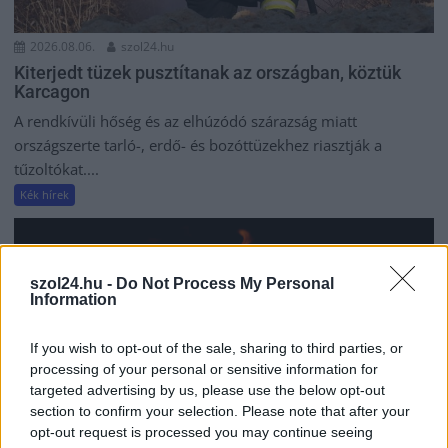
2026.08.06.
szol24.hu
Kiterjedt tüzek pusztítanak az országban, köztük
Karcagon
A rendkívüli hőség és az elhúzódó szárazság miatt
országszerte tarló-, erdő- és bozóttüzekhez riasztják a
tűzoltókat....
Kék hírek
szol24.hu -
Do Not Process My Personal
Information
If you wish to opt-out of the sale, sharing to third parties, or
processing of your personal or sensitive information for
targeted advertising by us, please use the below opt-out
section to confirm your selection. Please note that after your
opt-out request is processed you may continue seeing