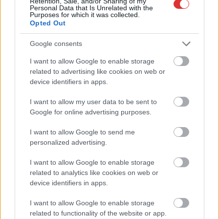
Retention, Sale, and/or Sharing of my
Personal Data that Is Unrelated with the
Purposes for which it was collected.
Opted Out
Google consents
Hírlevél feliratkozás
I want to allow Google to enable storage
related to advertising like cookies on web or
Adja meg keresztnevét:
Adja
device identifiers in apps.
meg e-mail címét:
I want to allow my user data to be sent to
Megismertem és elfogadom a
GDPR-szabályzat
ot
Google for online advertising purposes.
I want to allow Google to send me
personalized advertising.
Nem szeretne lemaradni semmiről? Csak egy kattintás, és hírlevelünk a
legfrissebb információkkal és exkluzív tartalmakkal hétről hétre
I want to allow Google to enable storage
postaládájába érkezik!
related to analytics like cookies on web or
device identifiers in apps.
A SZOL24 legfrissebb 24 cikke
I want to allow Google to enable storage
related to functionality of the website or app.