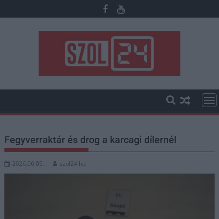
Skip
to
content
Fegyverraktár és drog a karcagi dílernél
2026.06.05.
szol24.hu