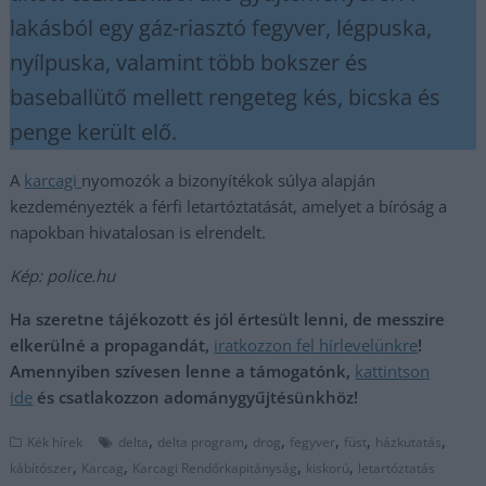
lakásból egy gáz-riasztó fegyver, légpuska,
nyílpuska, valamint több bokszer és
baseballütő mellett rengeteg kés, bicska és
penge került elő.
A
karcagi
nyomozók a bizonyítékok súlya alapján
kezdeményezték a férfi letartóztatását, amelyet a bíróság a
napokban hivatalosan is elrendelt.
Kép: police.hu
Ha szeretne tájékozott és jól értesült lenni, de messzire
elkerülné a propagandát,
iratkozzon fel hírlevelünkre
!
Amennyiben szívesen lenne a támogatónk,
kattintson
ide
és csatlakozzon adománygyűjtésünkhöz!
,
,
,
,
,
,
Kék hírek
delta
delta program
drog
fegyver
füst
házkutatás
,
,
,
,
kábítószer
Karcag
Karcagi Rendőrkapitányság
kiskorú
letartóztatás