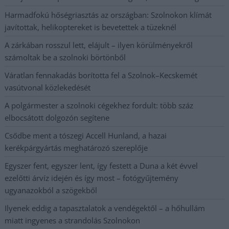
Harmadfokú hőségriasztás az országban: Szolnokon klímát
javítottak, helikoptereket is bevetettek a tüzeknél
A zárkában rosszul lett, elájult – ilyen körülményekről
számoltak be a szolnoki börtönből
Váratlan fennakadás borította fel a Szolnok–Kecskemét
vasútvonal közlekedését
A polgármester a szolnoki cégekhez fordult: több száz
elbocsátott dolgozón segítene
Csődbe ment a tószegi Accell Hunland, a hazai
kerékpárgyártás meghatározó szereplője
Egyszer fent, egyszer lent, így festett a Duna a két évvel
ezelőtti árvíz idején és így most – fotógyűjtemény
ugyanazokból a szögekből
Ilyenek eddig a tapasztalatok a vendégektől – a hőhullám
miatt ingyenes a strandolás Szolnokon