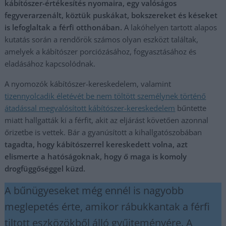
kábítószer-értékesítés nyomaira, egy valóságos
fegyverarzenált, köztük puskákat, bokszereket és késeket
is lefoglaltak a férfi otthonában.
A lakóhelyen tartott alapos
kutatás során a rendőrök számos olyan eszközt találtak,
amelyek a kábítószer porciózásához, fogyasztásához és
eladásához kapcsolódnak.
A nyomozók kábítószer-kereskedelem, valamint
tizennyolcadik életévét be nem töltött személynek történő
átadással megvalósított kábítószer-kereskedelem
bűntette
miatt hallgatták ki a férfit, akit az eljárást követően azonnal
őrizetbe is vettek. Bár a gyanúsított a kihallgatószobában
tagadta, hogy kábítószerrel kereskedett volna, azt
elismerte a hatóságoknak, hogy ő maga is komoly
drogfüggőséggel küzd.
A bűnügyeseket még ennél is nagyobb
meglepetés érte, amikor rábukkantak a férfi
tiltott eszközökből álló gyűjteményére. A