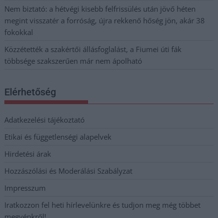
Nem biztató: a hétvégi kisebb felfrissülés után jövő héten
megint visszatér a forróság, újra rekkenő hőség jön, akár 38
fokokkal
Közzétették a szakértői állásfoglalást, a Fiumei úti fák
többsége szakszerűen már nem ápolható
Elérhetőség
Adatkezelési tájékoztató
Etikai és függetlenségi alapelvek
Hirdetési árak
Hozzászólási és Moderálási Szabályzat
Impresszum
Iratkozzon fel heti hírlevelünkre és tudjon meg még többet
megyénkről!