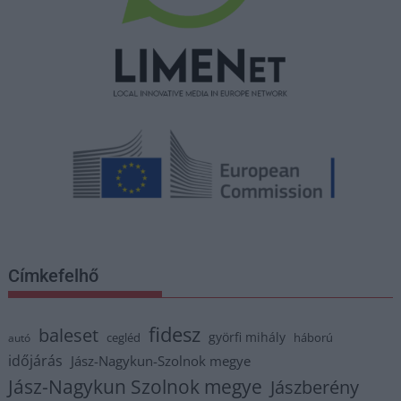
Címkefelhő
fidesz
baleset
györfi mihály
cegléd
háború
autó
időjárás
Jász-Nagykun-Szolnok megye
Jász-Nagykun Szolnok megye
Jászberény