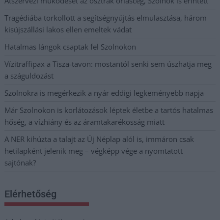
Átszervezi működését az osztrák óriáscég, Szolnok is érintett
Tragédiába torkollott a segítségnyújtás elmulasztása, három
kisújszállási lakos ellen emeltek vádat
Hatalmas lángok csaptak fel Szolnokon
Vízitraffipax a Tisza-tavon: mostantól senki sem úszhatja meg
a száguldozást
Szolnokra is megérkezik a nyár eddigi legkeményebb napja
Már Szolnokon is korlátozások léptek életbe a tartós hatalmas
hőség, a vízhiány és az áramtakarékosság miatt
A NER kihúzta a talajt az Új Néplap alól is, immáron csak
hetilapként jelenik meg – végképp vége a nyomtatott
sajtónak?
Elérhetőség