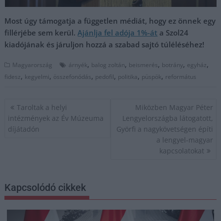
Most úgy támogatja a független médiát, hogy ez önnek egy
fillérjébe sem kerül.
Ajánlja fel adója 1%-át
a Szol24
kiadójának és járuljon hozzá a szabad sajtó túléléséhez!
,
,
,
,
,
Magyarország
árnyék
balog zoltán
beismerés
botrány
egyház
,
,
,
,
,
,
fidesz
kegyelmi
összefonódás
pedofil
politika
püspök
református
Bejegyzés
Taroltak a helyi
Miközben Magyar Péter
navigáció
intézmények az Év Múzeuma
Lengyelországba látogatott,
díjátadón
Györfi a nagykövetségen építi
a lengyel-magyar
kapcsolatokat
Kapcsolódó cikkek