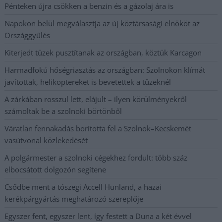
Pénteken újra csökken a benzin és a gázolaj ára is
Napokon belül megválasztja az új köztársasági elnököt az
Országgyűlés
Kiterjedt tüzek pusztítanak az országban, köztük Karcagon
Harmadfokú hőségriasztás az országban: Szolnokon klímát
javítottak, helikoptereket is bevetettek a tüzeknél
A zárkában rosszul lett, elájult – ilyen körülményekről
számoltak be a szolnoki börtönből
Váratlan fennakadás borította fel a Szolnok–Kecskemét
vasútvonal közlekedését
A polgármester a szolnoki cégekhez fordult: több száz
elbocsátott dolgozón segítene
Csődbe ment a tószegi Accell Hunland, a hazai
kerékpárgyártás meghatározó szereplője
Egyszer fent, egyszer lent, így festett a Duna a két évvel