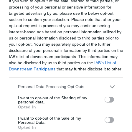
If you wish to opt-out of the sale, sharing to third parties, or
processing of your personal or sensitive information for
targeted advertising by us, please use the below opt-out
section to confirm your selection. Please note that after your
opt-out request is processed you may continue seeing
interest-based ads based on personal information utilized by
us or personal information disclosed to third parties prior to
your opt-out. You may separately opt-out of the further
disclosure of your personal information by third parties on the
IAB’s list of downstream participants. This information may
also be disclosed by us to third parties on the
IAB’s List of
Downstream Participants
that may further disclose it to other
third parties.
Please note that this website/app uses one or more Google
Personal Data Processing Opt Outs
2026.08.06.
Kiss Lajos
services and may gather and store information including but
Egyszer fent, egyszer lent, így festett a Duna a két
not limited to your visit or usage behaviour. You may click to
I want to opt-out of the Sharing of my
évvel ezelőtti árvíz idején és így most –
personal data.
grant or deny consent to Google and its third-party tags to
Opted In
fotógyűjtemény ugyanazokból a szögekből
use your data for below specified purposes in below Google
Akik szeretik az előtte-utána képeket, azok számára
consent section.
I want to opt-out of the Sale of my
Personal Data.
feltétlenül ajánlott ez a képgyűjtemény. Több helyszín
Opted In
ugyanabból a...