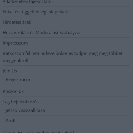
Adatkezelési tájékoztató
Etikai és függetlenségi alapelvek
Hirdetési árak
Hozzászólási és Moderálási Szabályzat
Impresszum
Iratkozzon fel heti hírlevelünkre és tudjon meg még többet
megyénkről!
Join Us
Regisztráció
Köszönjük
Tag bejelentkezés
Jelszó visszaállítása
Profil
Támogassa a független helyi sajtót!