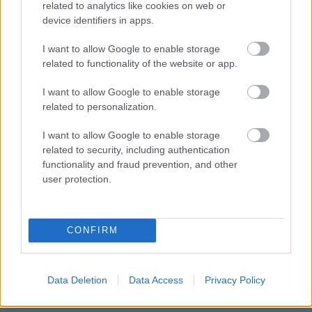
related to analytics like cookies on web or
Adja meg keresztnevét:
Adja
device identifiers in apps.
meg e-mail címét:
Megismertem és elfogadom a
GDPR-szabályzat
ot
I want to allow Google to enable storage
related to functionality of the website or app.
I want to allow Google to enable storage
Nem szeretne lemaradni semmiről? Csak egy kattintás, és hírlevelünk a
related to personalization.
legfrissebb információkkal és exkluzív tartalmakkal hétről hétre
postaládájába érkezik!
I want to allow Google to enable storage
related to security, including authentication
functionality and fraud prevention, and other
user protection.
A SZOL24 legfrissebb 24 cikke
A Szolnok megyei gazdák nagyon nem akarták a JÉGER
CONFIRM
további üzemeltetését
Csendélet 5.0: alig balesetveszélyes lépcső és remek
állapotban levő buszmegálló mutatja, hogy Szolnok mennyire
Data Deletion
Data Access
Privacy Policy
élhető város