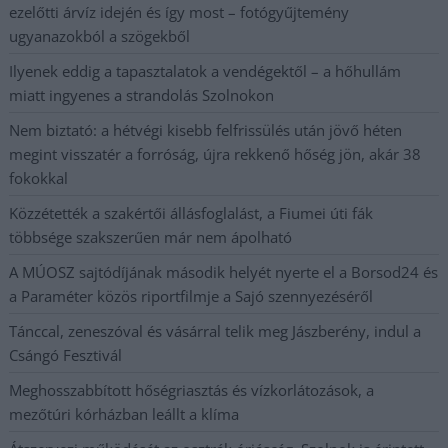
ezelőtti árvíz idején és így most – fotógyűjtemény
ugyanazokból a szögekből
Ilyenek eddig a tapasztalatok a vendégektől – a hőhullám
miatt ingyenes a strandolás Szolnokon
Nem biztató: a hétvégi kisebb felfrissülés után jövő héten
megint visszatér a forróság, újra rekkenő hőség jön, akár 38
fokokkal
Közzétették a szakértői állásfoglalást, a Fiumei úti fák
többsége szakszerűen már nem ápolható
A MÚOSZ sajtódíjának második helyét nyerte el a Borsod24 és
a Paraméter közös riportfilmje a Sajó szennyezéséről
Tánccal, zeneszóval és vásárral telik meg Jászberény, indul a
Csángó Fesztivál
Meghosszabbított hőségriasztás és vízkorlátozások, a
mezőtúri kórházban leállt a klíma