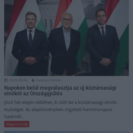
2026.08.06.
Fazekas Adrián
Napokon belül megválasztja az új köztársasági
elnököt az Országgyűlés
Jövő hét elején eldőlhet, ki tölti be a köztársasági elnöki
tisztséget. Az alaptörvényben rögzített harmincnapos
határidő...
Magyarország