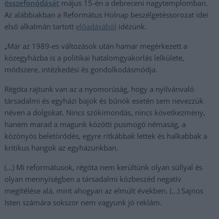
összefonódását
május 15-én a debreceni nagytemplomban.
Az alábbiakban a Református Holnap beszélgetéssorozat idei
első alkalmán tartott
előadásából
idézünk.
„Már az 1989-es változások után hamar megérkezett a
közegyházba is a politikai hatalomgyakorlás lelkülete,
módszere, intézkedési és gondolkodásmódja.
Régóta rajtunk van az a nyomorúság, hogy a nyilvánvaló
társadalmi és egyházi bajok és bűnök esetén sem nevezzük
néven a dolgokat. Nincs szókimondás, nincs következmény,
hanem marad a magunk közötti pusmogó némaság, a
közönyös beletörődés, egyre ritkábbak lettek és halkabbak a
kritikus hangok az egyházunkban.
(…) Mi reformátusok, régóta nem kerültünk olyan súllyal és
olyan mennyiségben a társadalmi közbeszéd negatív
megítélése alá, mint ahogyan az elmúlt években. (…) Sajnos
Isten számára sokszor nem vagyunk jó reklám.