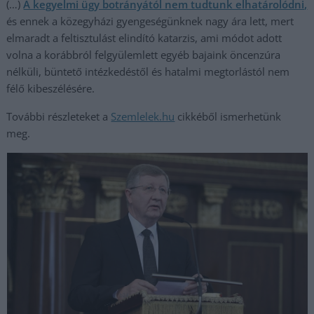
(…)
A kegyelmi ügy botrányától nem tudtunk elhatárolódni,
és ennek a közegyházi gyengeségünknek nagy ára lett, mert
elmaradt a feltisztulást elindító katarzis, ami módot adott
volna a korábbról felgyülemlett egyéb bajaink öncenzúra
nélküli, büntető intézkedéstől és hatalmi megtorlástól nem
félő kibeszélésére.
További részleteket a
Szemlele
k.hu
cikkéből ismerhetünk
meg.