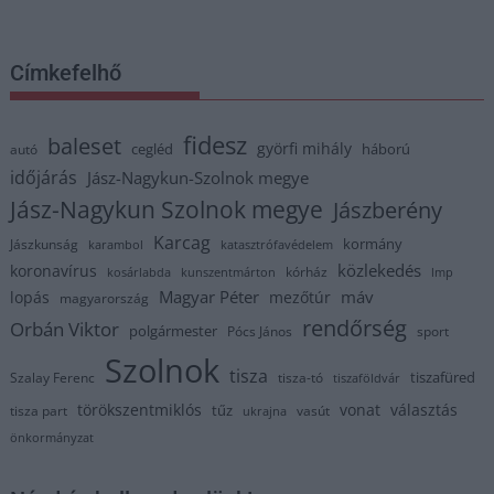
Címkefelhő
fidesz
baleset
györfi mihály
cegléd
háború
autó
időjárás
Jász-Nagykun-Szolnok megye
Jász-Nagykun Szolnok megye
Jászberény
Karcag
kormány
Jászkunság
karambol
katasztrófavédelem
közlekedés
koronavírus
kórház
kosárlabda
kunszentmárton
lmp
Magyar Péter
máv
lopás
mezőtúr
magyarország
rendőrség
Orbán Viktor
polgármester
Pócs János
sport
Szolnok
tisza
tiszafüred
Szalay Ferenc
tisza-tó
tiszaföldvár
törökszentmiklós
vonat
választás
tűz
tisza part
vasút
ukrajna
önkormányzat