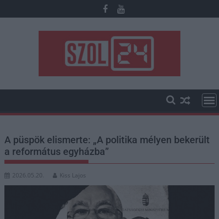
Skip
to
content
A püspök elismerte: „A politika mélyen bekerült
a református egyházba”
2026.05.20.
Kiss Lajos