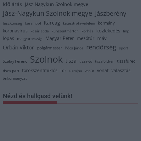
időjárás
Jász-Nagykun-Szolnok megye
Jász-Nagykun Szolnok megye
Jászberény
Karcag
kormány
Jászkunság
karambol
katasztrófavédelem
közlekedés
koronavírus
kórház
kosárlabda
kunszentmárton
lmp
Magyar Péter
máv
lopás
mezőtúr
magyarország
rendőrség
Orbán Viktor
polgármester
Pócs János
sport
Szolnok
tisza
tiszafüred
Szalay Ferenc
tisza-tó
tiszaföldvár
törökszentmiklós
vonat
választás
tűz
tisza part
vasút
ukrajna
önkormányzat
Nézd és hallgasd velünk!