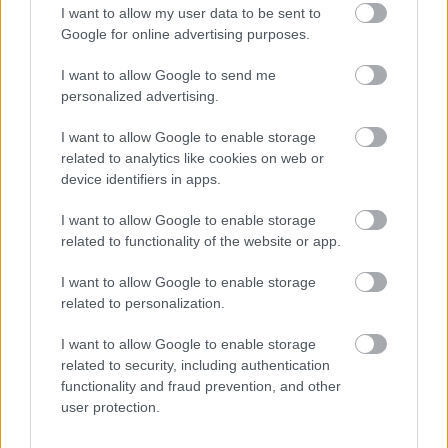
I want to allow my user data to be sent to
postaládájába érkezik!
Google for online advertising purposes.
I want to allow Google to send me
A SZOL24 legfrissebb 24 cikke
personalized advertising.
I want to allow Google to enable storage
Egy telefonhívást akart, végül rendőrök vitték el a mezőtúri
related to analytics like cookies on web or
férfit
device identifiers in apps.
A Tisza kormány minisztere újabb nagy változásokról döntött
I want to allow Google to enable storage
a közoktatásban – például az iskolaigazgatók visszakapják
related to functionality of the website or app.
munkáltatói jogaikat
I want to allow Google to enable storage
Sok volt az igazolatlan hiányzás, Pócs János fizetéslevonást
related to personalization.
kapott, más fideszesek még kevesebbet vittek haza
I want to allow Google to enable storage
A Szolnok megyei gazdák nagyon nem akarták a JÉGER
related to security, including authentication
további üzemeltetését
functionality and fraud prevention, and other
Csendélet 5.0: alig balesetveszélyes lépcső és remek
user protection.
állapotban levő buszmegálló mutatja, hogy Szolnok mennyire