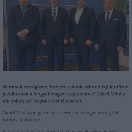
Nemcsak országosan, hanem szolnoki szinten is jelentősen
javulhatnak a lengyel-magyar kapcsolatok? Györfi Mihály
ma ebben az irányban tett lépéseket.
Györfi Mihály polgármester szerint ma Lengyelország felé
fordul a tekintetünk.
A nap folyamán látogatást tett a Lengyel Nagykövetségen,