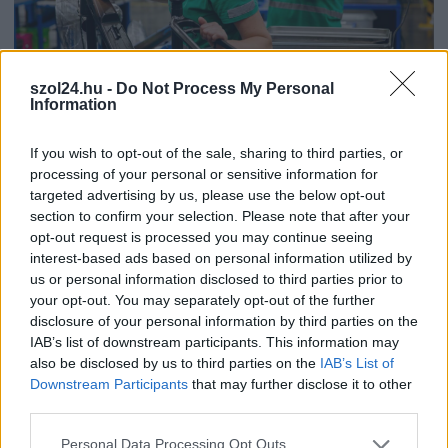
szol24.hu -
Do Not Process My Personal
Information
2026.08.06.
Horváth Zsolt
If you wish to opt-out of the sale, sharing to third parties, or
A polgármester a szolnoki cégekhez fordult: több
processing of your personal or sensitive information for
száz elbocsátott dolgozón segítene
targeted advertising by us, please use the below opt-out
section to confirm your selection. Please note that after your
Munkalehetőséget kér a térség vállalkozásaitól Szolnok
opt-out request is processed you may continue seeing
polgármestere. A tószegi kerékpárgyár bezárása után
interest-based ads based on personal information utilized by
közzétett felhívásának célja, hogy...
us or personal information disclosed to third parties prior to
Szolnok
your opt-out. You may separately opt-out of the further
disclosure of your personal information by third parties on the
IAB’s list of downstream participants. This information may
also be disclosed by us to third parties on the
IAB’s List of
Downstream Participants
that may further disclose it to other
third parties.
Please note that this website/app uses one or more Google
Personal Data Processing Opt Outs