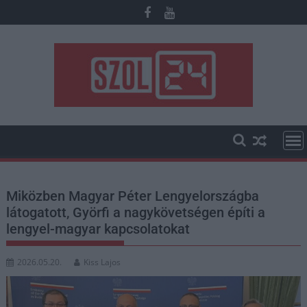
Skip
to
content
Miközben Magyar Péter Lengyelországba
látogatott, Györfi a nagykövetségen építi a
lengyel-magyar kapcsolatokat
2026.05.20.
Kiss Lajos