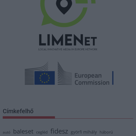
Címkefelhő
fidesz
baleset
györfi mihály
cegléd
háború
autó