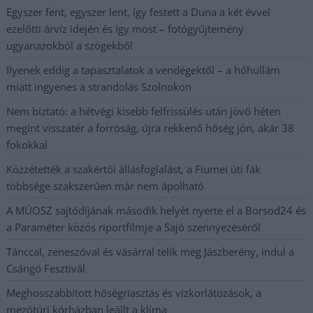
Egyszer fent, egyszer lent, így festett a Duna a két évvel
ezelőtti árvíz idején és így most – fotógyűjtemény
ugyanazokból a szögekből
Ilyenek eddig a tapasztalatok a vendégektől – a hőhullám
miatt ingyenes a strandolás Szolnokon
Nem biztató: a hétvégi kisebb felfrissülés után jövő héten
megint visszatér a forróság, újra rekkenő hőség jön, akár 38
fokokkal
Közzétették a szakértői állásfoglalást, a Fiumei úti fák
többsége szakszerűen már nem ápolható
A MÚOSZ sajtódíjának második helyét nyerte el a Borsod24 és
a Paraméter közös riportfilmje a Sajó szennyezéséről
Tánccal, zeneszóval és vásárral telik meg Jászberény, indul a
Csángó Fesztivál
Meghosszabbított hőségriasztás és vízkorlátozások, a
mezőtúri kórházban leállt a klíma