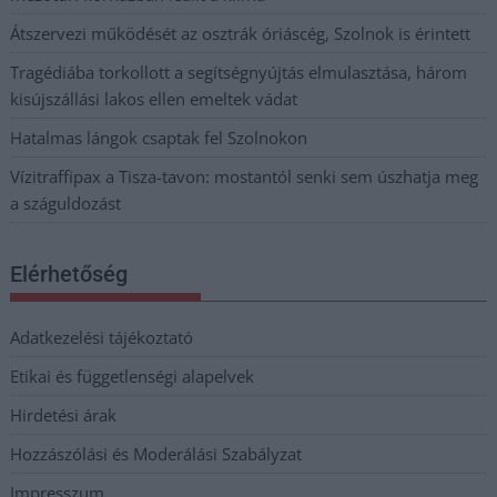
Átszervezi működését az osztrák óriáscég, Szolnok is érintett
Tragédiába torkollott a segítségnyújtás elmulasztása, három
kisújszállási lakos ellen emeltek vádat
Hatalmas lángok csaptak fel Szolnokon
Vízitraffipax a Tisza-tavon: mostantól senki sem úszhatja meg
a száguldozást
Elérhetőség
Adatkezelési tájékoztató
Etikai és függetlenségi alapelvek
Hirdetési árak
Hozzászólási és Moderálási Szabályzat
Impresszum