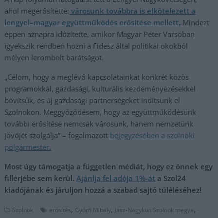
ahol megerősítette:
városunk továbbra is elkötelezett a
lengyel–magyar együttműködés erősítése mellett.
Mindezt
éppen aznapra időzítette, amikor Magyar Péter Varsóban
igyekszik rendben hozni a Fidesz által politikai okokból
mélyen lerombolt barátságot.
„Célom, hogy a meglévő kapcsolatainkat konkrét közös
programokkal, gazdasági, kulturális kezdeményezésekkel
bővítsük, és új gazdasági partnerségeket indítsunk el
Szolnokon. Meggyőződésem, hogy az együttműködésünk
további erősítése nemcsak városunk, hanem nemzetünk
jövőjét szolgálja” – fogalmazott
bejegyzésében a szolnoki
polgármester.
Most úgy támogatja a független médiát, hogy ez önnek egy
fillérjébe sem kerül.
Ajánlja fel adója 1%-át
a Szol24
kiadójának és járuljon hozzá a szabad sajtó túléléséhez!
,
,
,
Szolnok
erősítés
Győrfi Mihály
Jász-Nagykun Szolnok megye