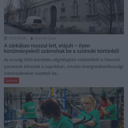
2026.08.06.
Horváth Zsolt
A zárkában rosszul lett, elájult – ilyen
körülményekről számoltak be a szolnoki börtönből
Az ország több büntetés-végrehajtási intézetéből is hasonló
panaszok érkeztek a napokban, miután energiatakarékossági
intézkedéseket vezettek be...
Szolnok