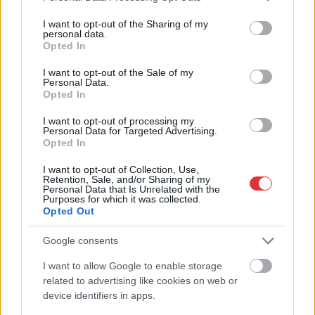
services and may gather and store information including but
not limited to your visit or usage behaviour. You may click to
I want to opt-out of the Sharing of my
personal data.
grant or deny consent to Google and its third-party tags to
Opted In
use your data for below specified purposes in below Google
consent section.
I want to opt-out of the Sale of my
Personal Data.
Opted In
I want to opt-out of processing my
Personal Data for Targeted Advertising.
Opted In
I want to opt-out of Collection, Use,
Hírlevél feliratkozás
Retention, Sale, and/or Sharing of my
Personal Data that Is Unrelated with the
Purposes for which it was collected.
Adja meg keresztnevét:
Adja
Opted Out
meg e-mail címét:
Megismertem és elfogadom a
GDPR-szabályzat
ot
Google consents
I want to allow Google to enable storage
related to advertising like cookies on web or
device identifiers in apps.
Nem szeretne lemaradni semmiről? Csak egy kattintás, és hírlevelünk a
legfrissebb információkkal és exkluzív tartalmakkal hétről hétre