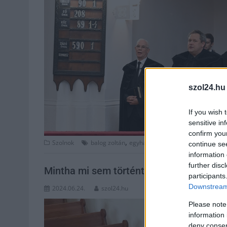
szol24.hu
If you wish 
sensitive in
confirm you
,
,
,
,
Szolnok
balog zoltán
egyház
püspök
református
Szal
continue se
information 
further disc
Mintha mi sem történt volna – Jászberé
participants
Downstream 
2024.06.24.
szol24.hu
Please note
information 
deny consent