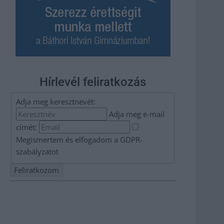
Hírlevél feliratkozás
Adja meg keresztnevét:
Adja meg e-mail
címét:
Megismertem és elfogadom a
GDPR-
szabályzat
ot
Nem szeretne lemaradni semmiről? Csak egy kattintás, és
hírlevelünk a legfrissebb információkkal és exkluzív
tartalmakkal hétről hétre postaládájába érkezik!