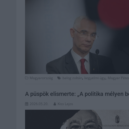
,
,
Magyarország
balog zoltán
kegyelmi ügy
Magyar Péte
A püspök elismerte: „A politika mélyen 
2026.05.20.
Kiss Lajos