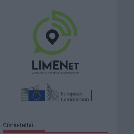
Címkefelhő