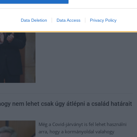
levelét, amelyben érdemi és
visszamenőleges béremelésről írnak.
Data Deletion
Data Access
Privacy Policy
TOVÁBB OLVASOM
hogy nem lehet csak úgy átlépni a család határait
Még a Covid-járványt is fel lehet használni
arra, hogy a kormányoldal valahogy