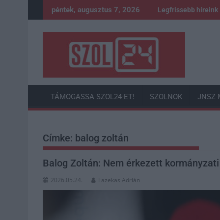
Skip
péntek, augusztus 7, 2026
Legfrissebb híreink
to
content
TÁMOGASSA SZOL24-ET!
SZOLNOK
JNSZ 
Címke:
balog zoltán
Balog Zoltán: Nem érkezett kormányzati
2026.05.24.
Fazekas Adrián