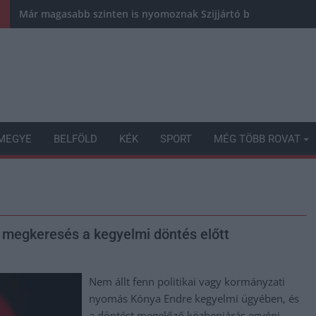
Már magasabb szinten is nyomoznak Szijjártó büntetőügyében,
MEGYE
BELFÖLD
KÉK
SPORT
MÉG TÖBB ROVAT
 megkeresés a kegyelmi döntés előtt
Nem állt fenn politikai vagy kormányzati
nyomás Kónya Endre kegyelmi ügyében, és
a döntést megelőző közbenjárás egyéni