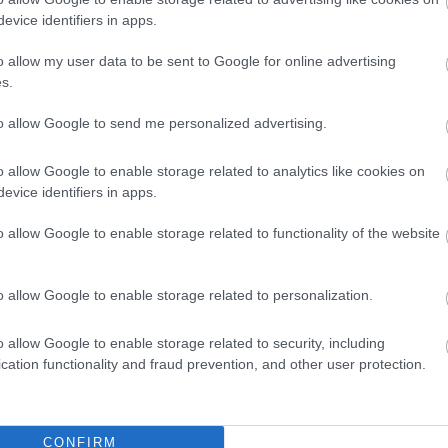
Fidesz-KDNP-s politikus bukik bele. Orbán
evice identifiers in apps.
Viktor keddi nyilatkozata után csak az
o allow my user data to be sent to Google for online advertising
időpont volt kérdéses, mikor látja be Balog
s.
Zoltán maga is, hogy megküldték neki (is) a
selyemzsinórt fentről.
to allow Google to send me personalized advertising.
TOVÁBB OLVASOM
o allow Google to enable storage related to analytics like cookies on
evice identifiers in apps.
o allow Google to enable storage related to functionality of the website
,
,
,
,
niszter
Orbán Viktor
pedofil
pedofilbotrány
püspök
o allow Google to enable storage related to personalization.
levelet, amelyben a tanári béremelés
o allow Google to enable storage related to security, including
cation functionality and fraud prevention, and other user protection.
A korábbi emberi erőforrás miniszter is
szignózta a reformátusok elnökségének
CONFIRM