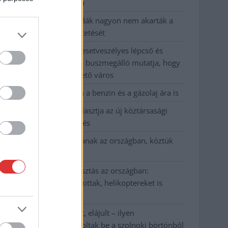
kevesebbet vittek haza
A Szolnok megyei gazdák nagyon nem akarták a
JÉGER további üzemeltetését
Csendélet 5.0: alig balesetveszélyes lépcső és
remek állapotban levő buszmegálló mutatja, hogy
Szolnok mennyire élhető város
Pénteken újra csökken a benzin és a gázolaj ára is
Napokon belül megválasztja az új köztársasági
elnököt az Országgyűlés
Kiterjedt tüzek pusztítanak az országban, köztük
Karcagon
Harmadfokú hőségriasztás az országban:
Szolnokon klímát javítottak, helikoptereket is
bevetettek a tüzeknél
A zárkában rosszul lett, elájult – ilyen
körülményekről számoltak be a szolnoki börtönből