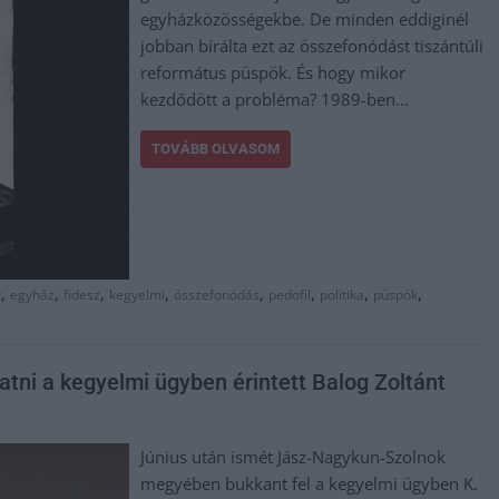
egyházközösségekbe. De minden eddiginél
jobban bírálta ezt az összefonódást tiszántúli
református püspök. És hogy mikor
kezdődött a probléma? 1989-ben…
TOVÁBB OLVASOM
,
,
,
,
,
,
,
,
y
egyház
fidesz
kegyelmi
összefonódás
pedofil
politika
püspök
gatni a kegyelmi ügyben érintett Balog Zoltánt
Június után ismét Jász-Nagykun-Szolnok
megyében bukkant fel a kegyelmi ügyben K.