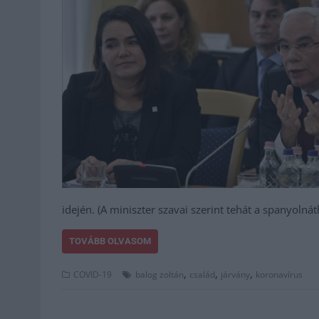
idején. (A miniszter szavai szerint tehát a spanyolná
TOVÁBB OLVASOM
,
,
,
COVID-19
balog zoltán
család
járvány
koronavírus