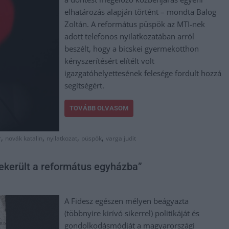
elhatározás alapján történt – mondta Balog
Zoltán. A református püspök az MTI-nek
adott telefonos nyilatkozatában arról
beszélt, hogy a bicskei gyermekotthon
kényszerítésért elítélt volt
igazgatóhelyettesének felesége fordult hozzá
segítségért.
TOVÁBB OLVASOM
,
,
,
,
r
novák katalin
nyilatkozat
püspök
varga judit
bekerült a református egyházba”
A Fidesz egészen mélyen beágyazta
(többnyire kirívó sikerrel) politikáját és
gondolkodásmódját a magyarországi