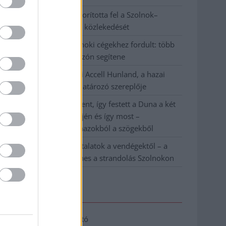
Váratlan fennakadás borította fel a Szolnok–
Kecskemét vasútvonal közlekedését
A polgármester a szolnoki cégekhez fordult: több
száz elbocsátott dolgozón segítene
Csődbe ment a tószegi Accell Hunland, a hazai
kerékpárgyártás meghatározó szereplője
Egyszer fent, egyszer lent, így festett a Duna a két
évvel ezelőtti árvíz idején és így most –
fotógyűjtemény ugyanazokból a szögekből
Ilyenek eddig a tapasztalatok a vendégektől – a
hőhullám miatt ingyenes a strandolás Szolnokon
Elérhetőség
Adatkezelési tájékoztató