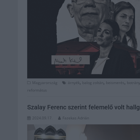
,
,
,
Magyarország
árnyék
balog zoltán
beismerés
botrán
református
Szalay Ferenc szerint felemelő volt hall
2024.09.17.
Fazekas Adrián