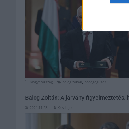
,
Magyarország
balog zoltán
pedagógusok
Balog Zoltán: A járvány figyelmeztetés, 
2021.11.23.
Kiss Lajos