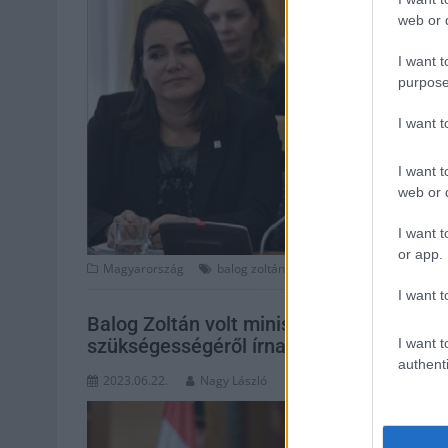
web or d
I want t
purpose
I want 
I want t
web or d
I want t
or app.
,
,
,
,
Magyarország
balog zoltán
elnök
fidesz
lemondás
mi
I want t
Balog Zoltán volt miniszter is aláírta a 
szükségességéről írnak
I want t
authenti
2023.06.22.
Nagy László