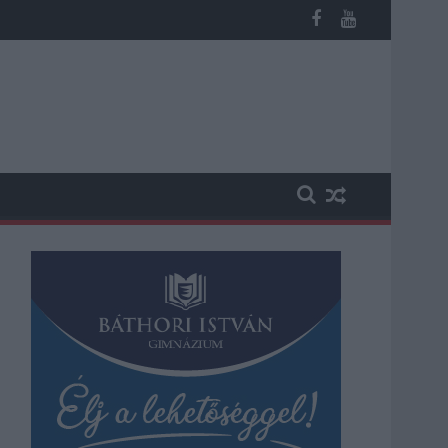
 vesztegetés miatt 3 év letöltendőt kaphat és ez csak az egyik 