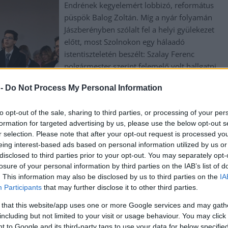
Endrének kegyelemért lobbizó, református
püspök Balog Zoltán. Míg a nyár folyamán
Jászberényben szólalt fel a helyi gyülekezet
előtt, most Szolnokon egy hálaadó
istentiszteletén beszélt: Szalay Ferenc
polgármester szerint felemelő volt hallgatni.
 -
Do Not Process My Personal Information
TOVÁBB OLVASOM
to opt-out of the sale, sharing to third parties, or processing of your per
formation for targeted advertising by us, please use the below opt-out s
r selection. Please note that after your opt-out request is processed y
,
,
ay Ferenc
Szolnok
vallás
eing interest-based ads based on personal information utilized by us or
disclosed to third parties prior to your opt-out. You may separately opt-
losure of your personal information by third parties on the IAB’s list of
nyben járt a botrányhős Balog Zoltán püspök
. This information may also be disclosed by us to third parties on the
IA
Participants
that may further disclose it to other third parties.
Február óta nem csitulnak a kedélyek a
 that this website/app uses one or more Google services and may gath
including but not limited to your visit or usage behaviour. You may click 
kegyelmi botrány kapcsán, amely miatt
 to Google and its third-party tags to use your data for below specifi