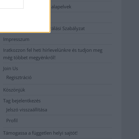
Etikai és függetlenségi alapelvek
Hirdetési árak
Hozzászólási és Moderálási Szabályzat
Impresszum
Iratkozzon fel heti hírlevelünkre és tudjon meg
még többet megyénkről!
Join Us
Regisztráció
Köszönjük
Tag bejelentkezés
Jelszó visszaállítása
Profil
Támogassa a független helyi sajtót!