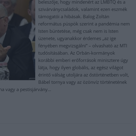
beleszője, hogy mindenért az LMBTQ és a
szivárványcsaládok, valamint ezen eszmék
támogatói a hibásak. Balog Zoltán
református püspök szerint a pandémia nem
Isten büntetése, még csak nem is Isten
üzenete, ugyanakkor érdemes „az ige
fényében megvizsgálni” – olvasható az MTI
tudósításában. Az Orbán-kormányok
korábbi emberi erőforrások minisztere úgy
látja, hogy ilyen globális, az egész világot
érintő válság utoljára az őstörténetben volt,
Bábel tornya vagy az özönvíz történetének
tha vagy a pestisjárvány…