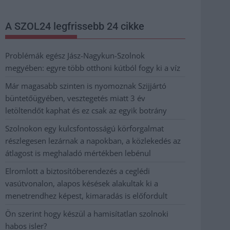
A SZOL24 legfrissebb 24 cikke
Problémák egész Jász-Nagykun-Szolnok
megyében: egyre több otthoni kútból fogy ki a víz
Már magasabb szinten is nyomoznak Szijjártó
büntetőügyében, vesztegetés miatt 3 év
letöltendőt kaphat és ez csak az egyik botrány
Szolnokon egy kulcsfontosságú körforgalmat
részlegesen lezárnak a napokban, a közlekedés az
átlagost is meghaladó mértékben lebénul
Elromlott a biztosítóberendezés a ceglédi
vasútvonalon, alapos késések alakultak ki a
menetrendhez képest, kimaradás is előfordult
Ön szerint hogy készül a hamisítatlan szolnoki
habos isler?