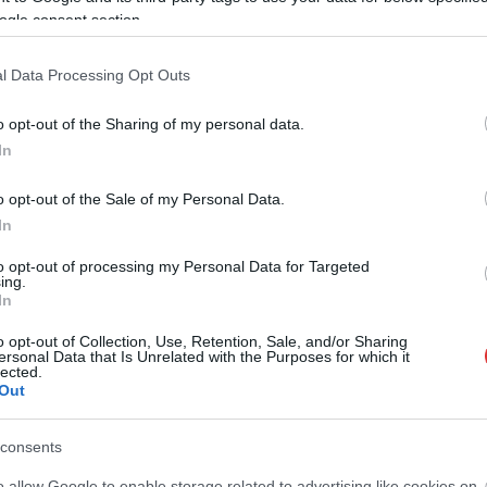
többek között Novák Katalin egykori
ogle consent section.
köztársasági elnök és Varga Judit ex-
igazságügyi miniszter is a karrierje végét
l Data Processing Opt Outs
köszönheti. Balog Zoltán bár lemondott a
Zsinat lelkészi elnökségéről, maradt püspök
o opt-out of the Sharing of my personal data.
és lelkész – ezúttal a jászberényi református
In
gyülekezet fogadta.
o opt-out of the Sale of my Personal Data.
TOVÁBB OLVASOM
In
to opt-out of processing my Personal Data for Targeted
ing.
,
,
in
református
vallás
In
o opt-out of Collection, Use, Retention, Sale, and/or Sharing
 fideszes pedofilbotrány miatt
ersonal Data that Is Unrelated with the Purposes for which it
lected.
Out
A köztársasági elnököt és a volt igazságügyi
consents
minisztert is elsöprő pedofilsegítő kegyelmi
ügy okozta botrányba a harmadik vezető
o allow Google to enable storage related to advertising like cookies on