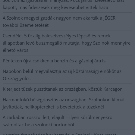
kapott, más fideszesek még kevesebbet vittek haza
A Szolnok megyei gazdák nagyon nem akarták a JÉGER
további üzemeltetését
Csendélet 5.0: alig balesetveszélyes lépcső és remek
állapotban levő buszmegálló mutatja, hogy Szolnok mennyire
élhető város
Pénteken újra csökken a benzin és a gázolaj ára is
Napokon belül megválasztja az új köztársasági elnököt az
Országgyűlés
Kiterjedt tüzek pusztítanak az országban, köztük Karcagon
Harmadfokú hőségriasztás az országban: Szolnokon klímát
javítottak, helikoptereket is bevetettek a tüzeknél
A zárkában rosszul lett, elájult – ilyen körülményekről
számoltak be a szolnoki börtönből
Váratlan fennakadás borította fel a Szolnok–Kecskemét