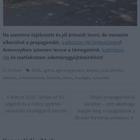
Ha szeretne tájékozott és jól értesült lenni, de messzire
elkerülné a propagandát,
iratkozzon fel hírlevelünkre
!
Amennyiben szívesen lenne a támogatónk,
kattintson
ide
és csatlakozzon adománygyűjtésünkhöz!
,
,
,
,
,
,
Szolnok
2026
agóra
agóra egyesület
állapot
jövő
kérdés
,
,
,
,
,
központ
önkormányzat
Szolnok
tábor
tiszaliget
turisztikai
Bejegyzés
Kötcse 2025: Orbán az EU
Óriási propagandával
navigáció
végéről és a Fidesz győztes
karöltve – nem akárhogy
választási stratégiáról beszélt
kapják meg a nyugdíjasok a
30 ezer forintnyi utalványt