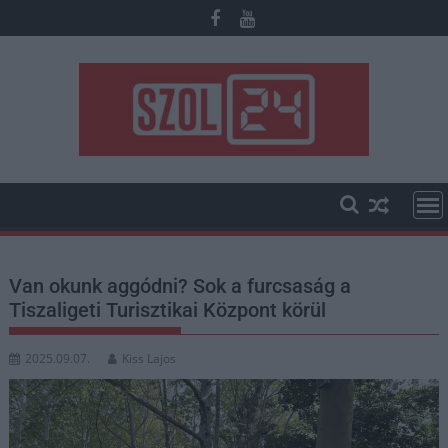
Skip
to
content
Van okunk aggódni? Sok a furcsaság a
Tiszaligeti Turisztikai Központ körül
2025.09.07.
Kiss Lajos