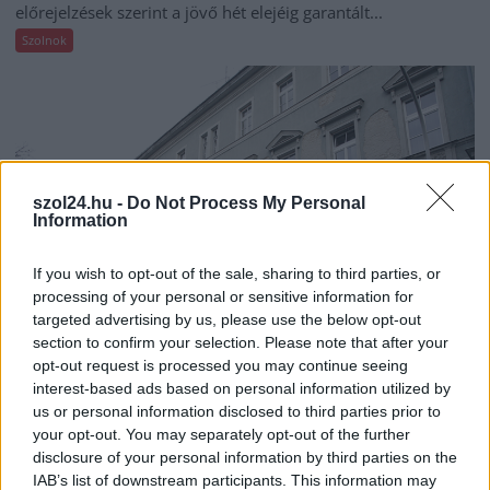
előrejelzések szerint a jövő hét elejéig garantált...
Szolnok
szol24.hu -
Do Not Process My Personal
Information
If you wish to opt-out of the sale, sharing to third parties, or
processing of your personal or sensitive information for
targeted advertising by us, please use the below opt-out
section to confirm your selection. Please note that after your
opt-out request is processed you may continue seeing
2026.08.06.
Horváth Zsolt
interest-based ads based on personal information utilized by
us or personal information disclosed to third parties prior to
A zárkában rosszul lett, elájult – ilyen
körülményekről számoltak be a szolnoki börtönből
your opt-out. You may separately opt-out of the further
disclosure of your personal information by third parties on the
Az ország több büntetés-végrehajtási intézetéből is hasonló
IAB’s list of downstream participants. This information may