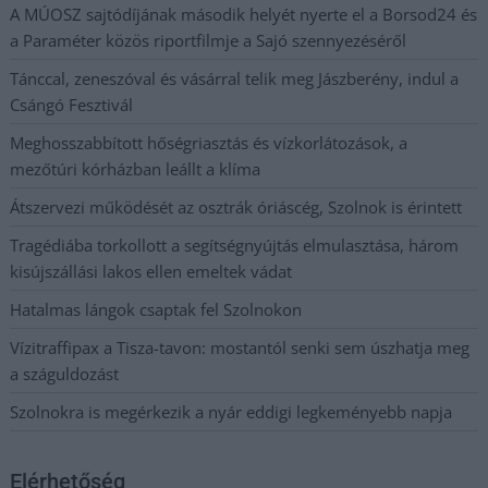
A MÚOSZ sajtódíjának második helyét nyerte el a Borsod24 és
a Paraméter közös riportfilmje a Sajó szennyezéséről
Tánccal, zeneszóval és vásárral telik meg Jászberény, indul a
Csángó Fesztivál
Meghosszabbított hőségriasztás és vízkorlátozások, a
mezőtúri kórházban leállt a klíma
Átszervezi működését az osztrák óriáscég, Szolnok is érintett
Tragédiába torkollott a segítségnyújtás elmulasztása, három
kisújszállási lakos ellen emeltek vádat
Hatalmas lángok csaptak fel Szolnokon
Vízitraffipax a Tisza-tavon: mostantól senki sem úszhatja meg
a száguldozást
Szolnokra is megérkezik a nyár eddigi legkeményebb napja
Elérhetőség