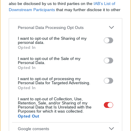
panaszok érkeztek a napokban, miután energiatakarékossági
also be disclosed by us to third parties on the
IAB’s List of
intézkedéseket vezettek be...
Downstream Participants
that may further disclose it to other
Szolnok
third parties.
Please note that this website/app uses one or more Google
Personal Data Processing Opt Outs
services and may gather and store information including but
not limited to your visit or usage behaviour. You may click to
I want to opt-out of the Sharing of my
personal data.
grant or deny consent to Google and its third-party tags to
Opted In
use your data for below specified purposes in below Google
consent section.
I want to opt-out of the Sale of my
Personal Data.
Opted In
I want to opt-out of processing my
Personal Data for Targeted Advertising.
Opted In
I want to opt-out of Collection, Use,
Retention, Sale, and/or Sharing of my
Personal Data that Is Unrelated with the
2026.08.06.
Horváth Zsolt
Purposes for which it was collected.
A polgármester a szolnoki cégekhez fordult: több
Opted Out
száz elbocsátott dolgozón segítene
Google consents
Munkalehetőséget kér a térség vállalkozásaitól Szolnok