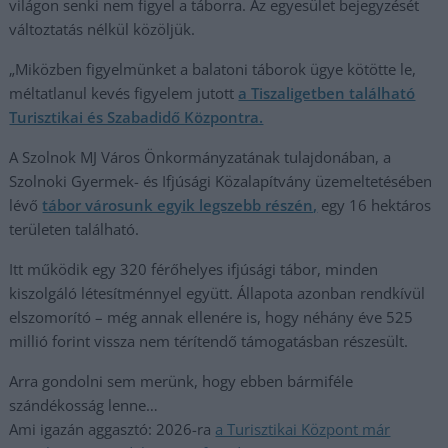
világon senki nem figyel a táborra. Az egyesület bejegyzését
változtatás nélkül közöljük.
„Miközben figyelmünket a balatoni táborok ügye kötötte le,
méltatlanul kevés figyelem jutott
a Tiszaligetben található
Turisztikai és Szabadidő Központra.
A Szolnok MJ Város Önkormányzatának tulajdonában, a
Szolnoki Gyermek- és Ifjúsági Közalapítvány üzemeltetésében
lévő
tábor városunk egyik legszebb részén,
egy 16 hektáros
területen található.
Itt működik egy 320 férőhelyes ifjúsági tábor, minden
kiszolgáló létesítménnyel együtt. Állapota azonban rendkívül
elszomorító – még annak ellenére is, hogy néhány éve 525
millió forint vissza nem térítendő támogatásban részesült.
Arra gondolni sem merünk, hogy ebben bármiféle
szándékosság lenne…
Ami igazán aggasztó: 2026-ra
a Turisztikai Központ már