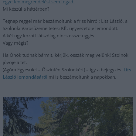
egyetlen megrendelést sem fogad.
Mi készül a háttérben?
Tegnap reggel már beszámoltunk a friss hírről: Lits László, a
Szolnoki Városüzemeltetési Kft. ügyvezetője lemondott.
A két ügy között látszólag nincs összefüggés…
Vagy mégis?
Ha Önök tudnak bármit, kérjük, osszák meg velünk! Szolnok
jövője a tét.
(Agóra Egyesület – Őszintén Szolnokért) – így a bejegyzés.
Lits
László lemondásáról
mi is beszámoltunk a napokban.