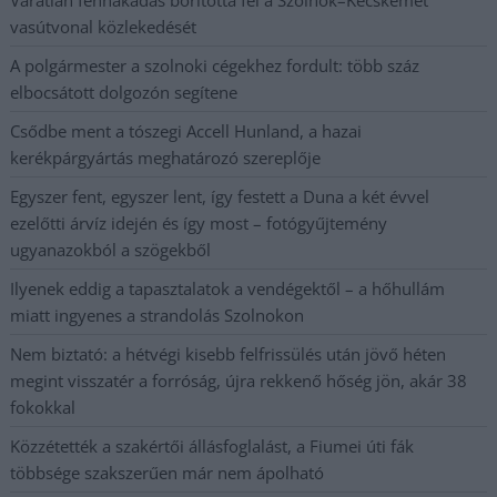
vasútvonal közlekedését
A polgármester a szolnoki cégekhez fordult: több száz
elbocsátott dolgozón segítene
Csődbe ment a tószegi Accell Hunland, a hazai
kerékpárgyártás meghatározó szereplője
Egyszer fent, egyszer lent, így festett a Duna a két évvel
ezelőtti árvíz idején és így most – fotógyűjtemény
ugyanazokból a szögekből
Ilyenek eddig a tapasztalatok a vendégektől – a hőhullám
miatt ingyenes a strandolás Szolnokon
Nem biztató: a hétvégi kisebb felfrissülés után jövő héten
megint visszatér a forróság, újra rekkenő hőség jön, akár 38
fokokkal
Közzétették a szakértői állásfoglalást, a Fiumei úti fák
többsége szakszerűen már nem ápolható