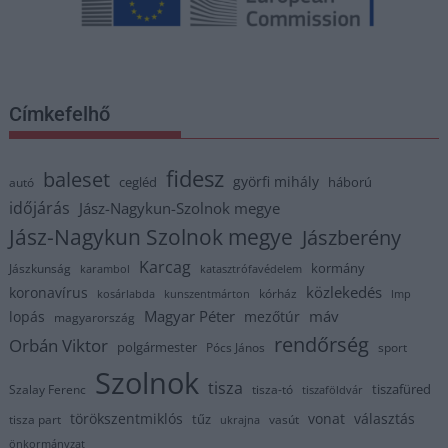
Címkefelhő
fidesz
baleset
györfi mihály
cegléd
háború
autó
időjárás
Jász-Nagykun-Szolnok megye
Jász-Nagykun Szolnok megye
Jászberény
Karcag
kormány
Jászkunság
karambol
katasztrófavédelem
közlekedés
koronavírus
kórház
kosárlabda
kunszentmárton
lmp
Magyar Péter
máv
lopás
mezőtúr
magyarország
rendőrség
Orbán Viktor
polgármester
Pócs János
sport
Szolnok
tisza
tiszafüred
Szalay Ferenc
tisza-tó
tiszaföldvár
törökszentmiklós
vonat
választás
tűz
tisza part
vasút
ukrajna
önkormányzat