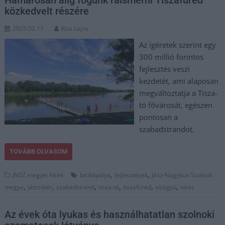
közkedvelt részére
2025.02.11.
Kiss Lajos
Az ígéretek szerint egy
300 millió forintos
fejlesztés veszi
kezdetét, ami alaposan
megváltoztatja a Tisza-
tó fővárosát, egészen
pontosan a
szabadstrandot.
TOVÁBB OLVASOM
,
,
JNSZ megyei hírek
biciklipálya
fejlesztések
Jász-Nagykun Szolnok
,
,
,
,
,
,
megye
játszótér
szabadstrand
tisza-tó
tiszafüred
vízágyú
vizes
Az évek óta lyukas és használhatatlan szolnoki