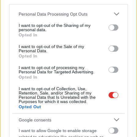
third parties.
Óvatosan, Szolnokon számos helyen nagy
darázsfészkek vannak
Please note that this website/app uses one or more Google
Personal Data Processing Opt Outs
services and may gather and store information including but
2024.07.17.
Kiss Lajos
not limited to your visit or usage behaviour. You may click to
I want to opt-out of the Sharing of my
personal data.
grant or deny consent to Google and its third-party tags to
A szorgos rovarok
Opted In
use your data for below specified purposes in below Google
többek között a
consent section.
I want to opt-out of the Sale of my
Zagyva-parti sétányra
Personal Data.
is több ponton
Opted In
építkeztek, nem is kicsi
I want to opt-out of processing my
fészkeket, de máshol is
Personal Data for Targeted Advertising.
beléjük futhatunk.
Opted In
I want to opt-out of Collection, Use,
TOVÁBB OLVASOM
Retention, Sale, and/or Sharing of my
Personal Data that Is Unrelated with the
Purposes for which it was collected.
,
,
,
,
,
,
,
Szolnok
darázs
fészek
gyerekek
játszótér
rovarok
Szolnok
vár
Opted Out
zagyva-part
Google consents
Szolnoki életkép: a játszótér és környéke
I want to allow Google to enable storage