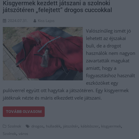
Kisgyermek kezdett játszani a szolnoki
játszótéren „felejtett” drogos cuccokkal
2024.07.31.
Kiss Lajos
Valószínűleg ismét jó
lehetett az éjszakai
buli, de a drogot
használók nem nagyon
zavartatták magukat
amiatt, hogy a
fogyasztáshoz használt
eszközöket egy
pulóverrel együtt ott hagytak a játszótéren. Egy kisgyermek
játéknak nézte és máris elkezdett vele játszani.
TOVÁBB OLVASOM
,
,
,
,
,
Szolnok
drogos
hulladék
játszótér
kábítószer
kisgyermek
,
Szolnok
város