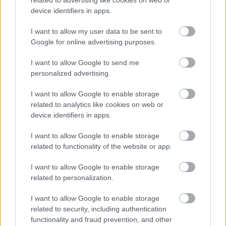
related to advertising like cookies on web or
2024.06.08.
Kiss Lajos
device identifiers in apps.
A hatalmasra nőtt
I want to allow my user data to be sent to
gyomnövények sem
Google for online advertising purposes.
nyújtanak éppen szép
látványt éppen a
I want to allow Google to send me
gyerekek játszótere
personalized advertising.
mellett, de ennél azért
nagyobb gond is akad,
I want to allow Google to enable storage
related to analytics like cookies on web or
ha kicsit körülnézünk.
device identifiers in apps.
És ez csak a jéghegy csúcsa.
I want to allow Google to enable storage
TOVÁBB OLVASOM
related to functionality of the website or app.
,
,
,
,
,
,
Szolnok
állapot
gaz
gyomnövény
járda
játszótér
környék
I want to allow Google to enable storage
,
Szolnok
városvezetés
related to personalization.
I want to allow Google to enable storage
Bejegyzés
Régebbi bejegyzések
related to security, including authentication
navigáció
functionality and fraud prevention, and other