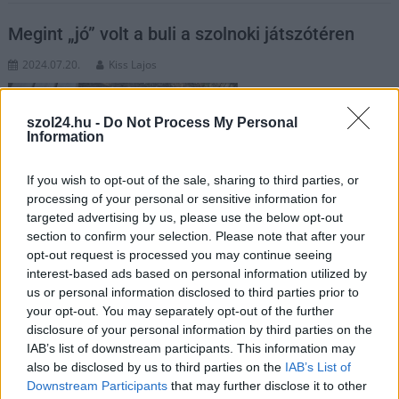
Megint „jó” volt a buli a szolnoki játszótéren
2024.07.20.
Kiss Lajos
Csak a használt bugyit,
a neccharisnyát és igen
szol24.hu -
Do Not Process My Personal
gyakran az ürüléküket
Information
is ott felejtik a
résztvevők. Nem
If you wish to opt-out of the sale, sharing to third parties, or
egyedi eset és
processing of your personal or sensitive information for
targeted advertising by us, please use the below opt-out
egyáltalán nem csak
section to confirm your selection. Please note that after your
egy helyre
opt-out request is processed you may continue seeing
összpontosul. Mit lehet ez ellen tenni?
interest-based ads based on personal information utilized by
us or personal information disclosed to third parties prior to
TOVÁBB OLVASOM
your opt-out. You may separately opt-out of the further
disclosure of your personal information by third parties on the
,
,
,
,
,
Szolnok
csokonai út
drogos
felelősség
gerle út
játszótér
IAB’s list of downstream participants. This information may
,
,
,
maradvány
szemét
Szolnok
ürülék
also be disclosed by us to third parties on the
IAB’s List of
Downstream Participants
that may further disclose it to other