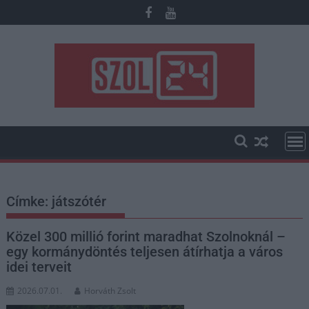
Skip
to
content
Címke:
játszótér
Közel 300 millió forint maradhat Szolnoknál –
egy kormánydöntés teljesen átírhatja a város
idei terveit
2026.07.01.
Horváth Zsolt