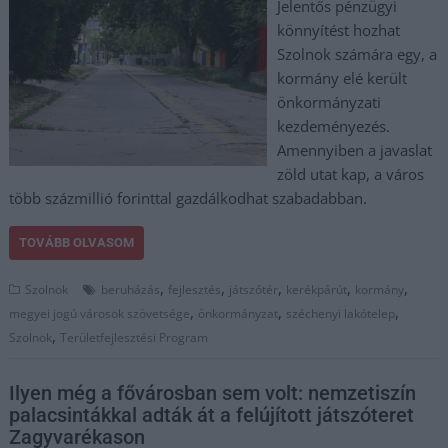
Jelentős pénzügyi
könnyítést hozhat
Szolnok számára egy, a
kormány elé került
önkormányzati
kezdeményezés.
Amennyiben a javaslat
zöld utat kap, a város
több százmillió forinttal gazdálkodhat szabadabban.
TOVÁBB OLVASOM
,
,
,
,
,
Szolnok
beruházás
fejlesztés
játszótér
kerékpárút
kormány
,
,
,
megyei jogú városok szövetsége
önkormányzat
széchenyi lakótelep
,
Szolnok
Területfejlesztési Program
Ilyen még a fővárosban sem volt: nemzetiszín
palacsintákkal adták át a felújított játszóteret
Zagyvarékason