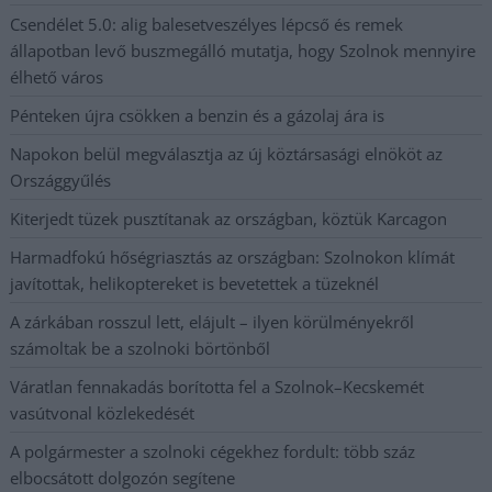
Csendélet 5.0: alig balesetveszélyes lépcső és remek
állapotban levő buszmegálló mutatja, hogy Szolnok mennyire
élhető város
Pénteken újra csökken a benzin és a gázolaj ára is
Napokon belül megválasztja az új köztársasági elnököt az
Országgyűlés
Kiterjedt tüzek pusztítanak az országban, köztük Karcagon
Harmadfokú hőségriasztás az országban: Szolnokon klímát
javítottak, helikoptereket is bevetettek a tüzeknél
A zárkában rosszul lett, elájult – ilyen körülményekről
számoltak be a szolnoki börtönből
Váratlan fennakadás borította fel a Szolnok–Kecskemét
vasútvonal közlekedését
A polgármester a szolnoki cégekhez fordult: több száz
elbocsátott dolgozón segítene