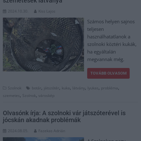
szemetesek látványa
2024.10.30.
Kiss Lajos
Számos helyen sajnos
teljesen
használhatatlanok a
szolnoki köztéri kukák,
ha egyáltalán
megvannak még.
TOVÁBB OLVASOM
,
,
,
,
,
,
Szolnok
botár
játszótér
kuka
látvány
lyukas
probléma
,
,
szemetes
Szolnok
városkép
Olvasónk írja: A szolnoki vár játszóterével is
jócskán akadnak problémák
2024.08.05.
Fazekas Adrián
A Szolnokon nagy