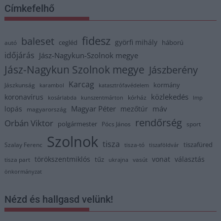
Címkefelhő
fidesz
baleset
györfi mihály
cegléd
háború
autó
időjárás
Jász-Nagykun-Szolnok megye
Jász-Nagykun Szolnok megye
Jászberény
Karcag
kormány
Jászkunság
karambol
katasztrófavédelem
közlekedés
koronavírus
kórház
kosárlabda
kunszentmárton
lmp
Magyar Péter
máv
lopás
mezőtúr
magyarország
rendőrség
Orbán Viktor
polgármester
Pócs János
sport
Szolnok
tisza
tiszafüred
Szalay Ferenc
tisza-tó
tiszaföldvár
törökszentmiklós
vonat
választás
tűz
tisza part
vasút
ukrajna
önkormányzat
Nézd és hallgasd velünk!