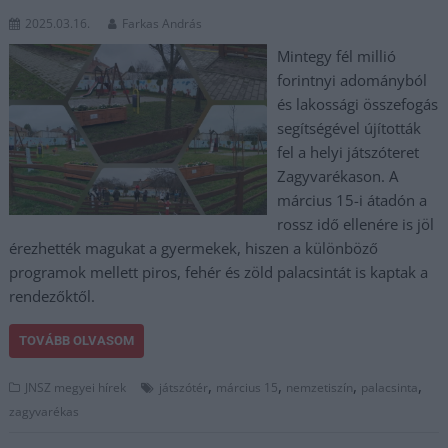
2025.03.16.
Farkas András
Mintegy fél millió
forintnyi adományból
és lakossági összefogás
segítségével újították
fel a helyi játszóteret
Zagyvarékason. A
március 15-i átadón a
rossz idő ellenére is jöl
érezhették magukat a gyermekek, hiszen a különböző
programok mellett piros, fehér és zöld palacsintát is kaptak a
rendezőktől.
TOVÁBB OLVASOM
,
,
,
,
JNSZ megyei hírek
játszótér
március 15
nemzetiszín
palacsinta
zagyvarékas