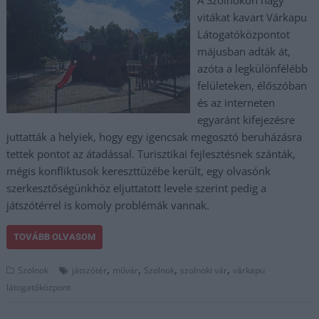
vitákat kavart Várkapu
Látogatóközpontot
májusban adták át,
azóta a legkülönfélébb
felületeken, élőszóban
és az interneten
egyaránt kifejezésre
juttatták a helyiek, hogy egy igencsak megosztó beruházásra
tettek pontot az átadással. Turisztikai fejlesztésnek szánták,
mégis konfliktusok kereszttüzébe került, egy olvasónk
szerkesztőségünkhöz eljuttatott levele szerint pedig a
játszótérrel is komoly problémák vannak.
TOVÁBB OLVASOM
,
,
,
,
Szolnok
játszótér
művár
Szolnok
szolnoki vár
várkapu
látogatóközpont