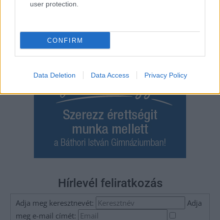
user protection.
CONFIRM
Data Deletion
Data Access
Privacy Policy
Hírlevél feliratkozás
Adja meg keresztnevét:
Adja
meg e-mail címét: