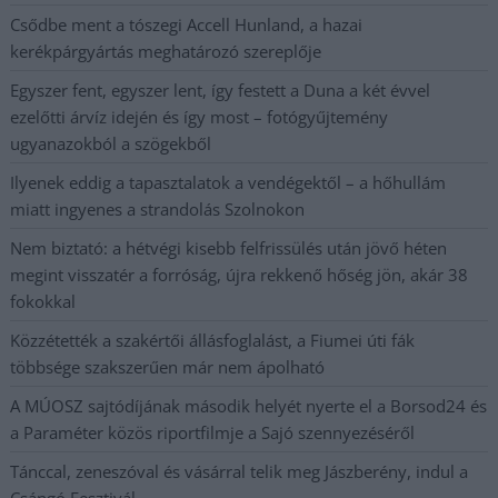
Csődbe ment a tószegi Accell Hunland, a hazai
kerékpárgyártás meghatározó szereplője
Egyszer fent, egyszer lent, így festett a Duna a két évvel
ezelőtti árvíz idején és így most – fotógyűjtemény
ugyanazokból a szögekből
Ilyenek eddig a tapasztalatok a vendégektől – a hőhullám
miatt ingyenes a strandolás Szolnokon
Nem biztató: a hétvégi kisebb felfrissülés után jövő héten
megint visszatér a forróság, újra rekkenő hőség jön, akár 38
fokokkal
Közzétették a szakértői állásfoglalást, a Fiumei úti fák
többsége szakszerűen már nem ápolható
A MÚOSZ sajtódíjának második helyét nyerte el a Borsod24 és
a Paraméter közös riportfilmje a Sajó szennyezéséről
Tánccal, zeneszóval és vásárral telik meg Jászberény, indul a
Csángó Fesztivál