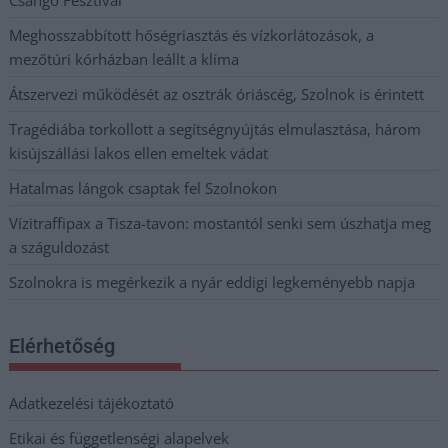
Meghosszabbított hőségriasztás és vízkorlátozások, a
mezőtúri kórházban leállt a klíma
Átszervezi működését az osztrák óriáscég, Szolnok is érintett
Tragédiába torkollott a segítségnyújtás elmulasztása, három
kisújszállási lakos ellen emeltek vádat
Hatalmas lángok csaptak fel Szolnokon
Vízitraffipax a Tisza-tavon: mostantól senki sem úszhatja meg
a száguldozást
Szolnokra is megérkezik a nyár eddigi legkeményebb napja
Elérhetőség
Adatkezelési tájékoztató
Etikai és függetlenségi alapelvek