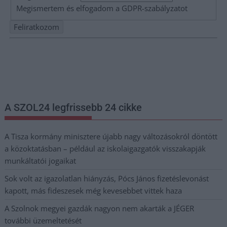
Megismertem és elfogadom a
GDPR-szabályzat
ot
Nem szeretne lemaradni semmiről? Csak egy kattintás, és hírlevelünk a
legfrissebb információkkal és exkluzív tartalmakkal hétről hétre
postaládájába érkezik!
A SZOL24 legfrissebb 24 cikke
A Tisza kormány minisztere újabb nagy változásokról döntött
a közoktatásban – például az iskolaigazgatók visszakapják
munkáltatói jogaikat
Sok volt az igazolatlan hiányzás, Pócs János fizetéslevonást
kapott, más fideszesek még kevesebbet vittek haza
A Szolnok megyei gazdák nagyon nem akarták a JÉGER
további üzemeltetését