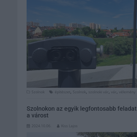
,
,
,
,
Szolnok
építészet
Szolnok
szolnoki vár
vár
vélemény
Szolnokon az egyik legfontosabb feladat
a várost
2024.10.06.
Kiss Lajos