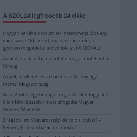
A SZOL24 legfrissebb 24 cikke
Hogyan került a Kossuth téri metrómegállóba egy
vaddisznó? Odaúszott, majd a szárazföldön
gyorsan megoldotta a továbbiakat (VIDEÓVAL)
Az utolsó pillanatban mentette meg a döntetlent a
Karcag
A nyúl, a rolleres és a csodálkozó kislány: így
mémel Magyarország
Baka András egy hónapja még a Tiszától független
államfőről beszélt – most elfogadta Magyar
Péterék felkérését
Drágább lett Magyarország, de vajon jobb is? –
kemény kritika a hazai turizmusról