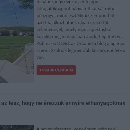
felháborodás övezte a Várkapu
Látogatóközpont hányatott sorsát mind
pénzügyi, mind esztétikai szempontból,
azért találkozhatunk olyan szakértői
véleménnyel, amely más aspektusból
közelíti meg a májusban átadott építményt.
Zubreczki Dávid, az Urbanista blog alapítója
szerint Szolnok legmenőbb kortárs épülete a
vár.
TOVÁBB OLVASOM
 az lesz, hogy ne érezzük ennyire elhanyagoltnak
A hevenyészetten, vagy éppen sehogy el