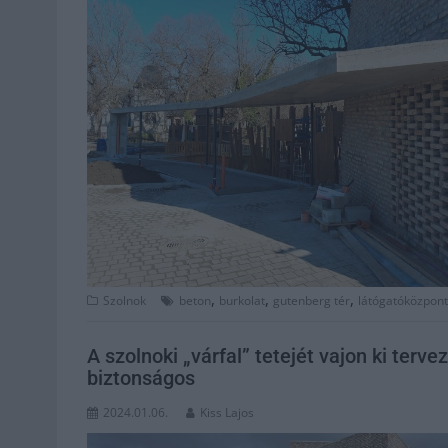
,
,
,
Szolnok
beton
burkolat
gutenberg tér
látógatóközpont
A szolnoki „várfal” tetejét vajon ki terv
biztonságos
2024.01.06.
Kiss Lajos