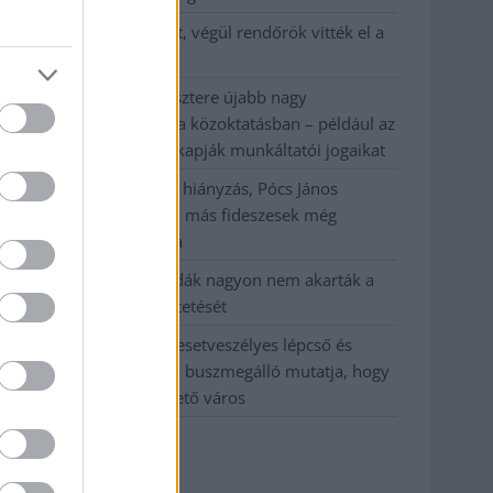
Egy telefonhívást akart, végül rendőrök vitték el a
mezőtúri férfit
A Tisza kormány minisztere újabb nagy
változásokról döntött a közoktatásban – például az
iskolaigazgatók visszakapják munkáltatói jogaikat
Sok volt az igazolatlan hiányzás, Pócs János
fizetéslevonást kapott, más fideszesek még
kevesebbet vittek haza
A Szolnok megyei gazdák nagyon nem akarták a
JÉGER további üzemeltetését
Csendélet 5.0: alig balesetveszélyes lépcső és
remek állapotban levő buszmegálló mutatja, hogy
Szolnok mennyire élhető város
Elérhetőség