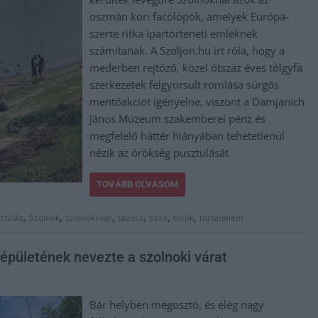
oszmán kori facölöpök, amelyek Európa-
szerte ritka ipartörténeti emléknek
számítanak. A Szoljon.hu írt róla, hogy a
mederben rejtőző, közel ötszáz éves tölgyfa
szerkezetek felgyorsult romlása sürgős
mentőakciót igényelne, viszont a Damjanich
János Múzeum szakemberei pénz és
megfelelő háttér hiányában tehetetlenül
nézik az örökség pusztulását.
TOVÁBB OLVASOM
,
,
,
,
,
,
ztulás
Szolnok
szolnoki vár
tavasz
tisza
török
történelem
épületének nevezte a szolnoki várat
Bár helyben megosztó, és elég nagy