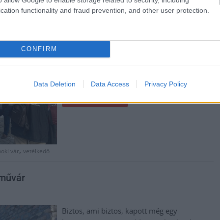
rendezik meg a 2024. február-április között
cation functionality and fraud prevention, and other user protection.
a Szolnok Vár! helytörténeti vetélkedőt. A
szervezők célja, hogy a megyeszékhelyen és
környékén a fiatalok jobban megismerjék
CONFIRM
Szolnok várának történetét, illetve a szolnoki
identitás megerősítése sem utolsó
szempont.
Data Deletion
Data Access
Privacy Policy
TOVÁBB OLVASOM
,
noki vár
vetélkedő
 művár
Biztos, ami biztos, kapott még egy