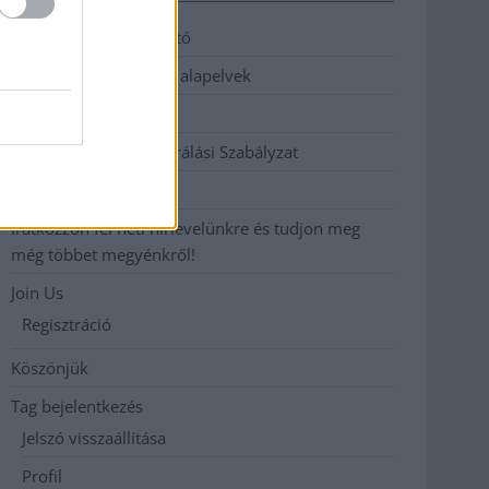
Adatkezelési tájékoztató
Etikai és függetlenségi alapelvek
Hirdetési árak
Hozzászólási és Moderálási Szabályzat
Impresszum
Iratkozzon fel heti hírlevelünkre és tudjon meg
még többet megyénkről!
Join Us
Regisztráció
Köszönjük
Tag bejelentkezés
Jelszó visszaállítása
Profil