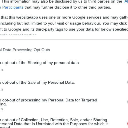
. This information may also be disclosed by us to third parties on the
IA
Látogatóközpontot májusban adták át, azóta
Participants
that may further disclose it to other third parties.
a legkülönfélébb felületeken, élőszóban és
az interneten egyaránt kifejezésre juttatták a
 that this website/app uses one or more Google services and may gath
including but not limited to your visit or usage behaviour. You may click 
helyiek, hogy egy igencsak megosztó
 to Google and its third-party tags to use your data for below specifi
beruházásra tettek pontot az átadással.
ogle consent section.
Turisztikai fejlesztésnek szánták, mégis
konfliktusok kereszttüzébe került, egy
l Data Processing Opt Outs
olvasónk szerkesztőségünkhöz eljuttatott
levele szerint pedig a játszótérrel is komoly
o opt-out of the Sharing of my personal data.
problémák vannak.
In
TOVÁBB OLVASOM
o opt-out of the Sale of my Personal Data.
In
 látogatóközpont
to opt-out of processing my Personal Data for Targeted
ing.
övezik a szolnoki várat
In
o opt-out of Collection, Use, Retention, Sale, and/or Sharing
ersonal Data that Is Unrelated with the Purposes for which it
Hatalmas nehézségek árán, de idén május
lected.