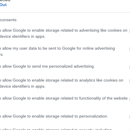
Out
végén végre sikerült átadni a „szolnoki
művárnak” nevezett Várkapu
Látogatóközpontot. A projekt rengeteg
consents
bírálatot kapott az utóbbi években, mind
o allow Google to enable storage related to advertising like cookies on
pénzügyi, mind esztétikai szempontból
evice identifiers in apps.
sokan kifejezték az elégedetlenségüket.
Közéjük tartozik olvasónk is, aki a
o allow my user data to be sent to Google for online advertising
szerkesztőségünknek eljuttatott levelében
s.
részletezte a problémáit.
to allow Google to send me personalized advertising.
TOVÁBB OLVASOM
o allow Google to enable storage related to analytics like cookies on
evice identifiers in apps.
 látogatóközpont
o allow Google to enable storage related to functionality of the website
téneti vetélkedőt rendeznek
o allow Google to enable storage related to personalization.
Hagyományteremtő céllal, első alkalommal
o allow Google to enable storage related to security, including