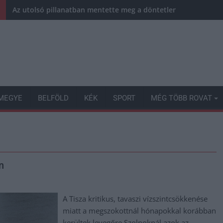
Az utolsó pillanatban mentette meg a döntetlent a Karcag
MEGYE
BELFÖLD
KÉK
SPORT
MÉG TÖBB ROVAT
n
A Tisza kritikus, tavaszi vízszintcsökkenése
miatt a megszokottnál hónapokkal korábban
kerültek levegőre Szolnoknál azok az