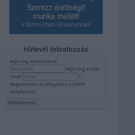
Hírlevél feliratkozás
Adja meg keresztnevét:
Adja meg e-mail
címét:
Megismertem és elfogadom a
GDPR-
szabályzat
ot
Nem szeretne lemaradni semmiről? Csak egy kattintás, és
hírlevelünk a legfrissebb információkkal és exkluzív
tartalmakkal hétről hétre postaládájába érkezik!