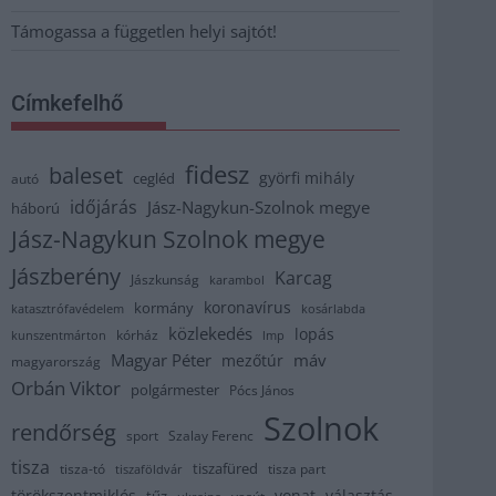
Támogassa a független helyi sajtót!
Címkefelhő
fidesz
baleset
györfi mihály
cegléd
autó
időjárás
Jász-Nagykun-Szolnok megye
háború
Jász-Nagykun Szolnok megye
Jászberény
Karcag
Jászkunság
karambol
koronavírus
kormány
katasztrófavédelem
kosárlabda
közlekedés
lopás
kórház
kunszentmárton
lmp
Magyar Péter
máv
mezőtúr
magyarország
Orbán Viktor
polgármester
Pócs János
Szolnok
rendőrség
sport
Szalay Ferenc
tisza
tiszafüred
tisza part
tisza-tó
tiszaföldvár
törökszentmiklós
vonat
választás