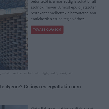
betontetőt is a már eddig is sokat bírált
szolnoki művár. A most épülő játszótér
részeként emelhették a betontetőt, ami
csatlakozik a csupa tégla várhoz.
TOVÁBB OLVASOM
,
,
,
,
,
,
,
művár
sétány
szolnoki vár
tégla
térkő
török
vár
ezte ilyenre? Csúnya és egyáltalán nem
Kiakadtak a szolnokiak az általuk csak