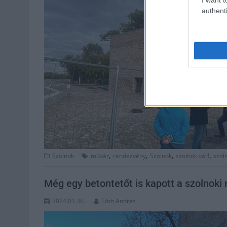
authenti
,
,
,
,
Szolnok
művár
rendezvény
Szolnok
szolnok vár!
szol
Még egy betontetőt is kapott a szolnoki
2024.01.30.
Tóth András