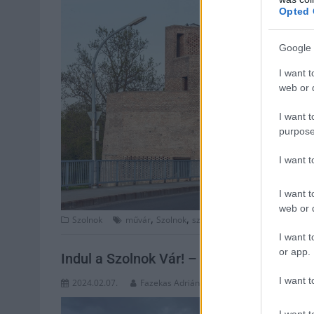
Opted 
Google 
I want t
web or d
I want t
purpose
I want 
I want t
web or d
,
,
,
,
Szolnok
művár
Szolnok
szolnoki vár
várkapu
várkapu
I want t
or app.
Indul a Szolnok Vár! – Izgalmas helytör
I want t
2024.02.07.
Fazekas Adrián
I want t