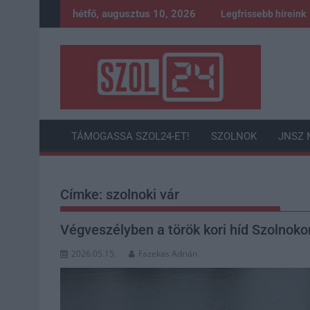
Skip
hétfő, augusztus 10, 2026
Legfrissebb híreink
to
content
TÁMOGASSA SZOL24-ET!
SZOLNOK
JNSZ 
Címke:
szolnoki vár
Végveszélyben a török kori híd Szolnoko
2026.05.15.
Fazekas Adrián