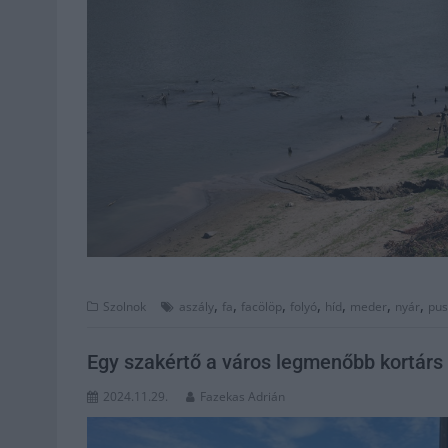
,
,
,
,
,
,
,
Szolnok
aszály
fa
facölöp
folyó
híd
meder
nyár
pus
Egy szakértő a város legmenőbb kortárs 
2024.11.29.
Fazekas Adrián