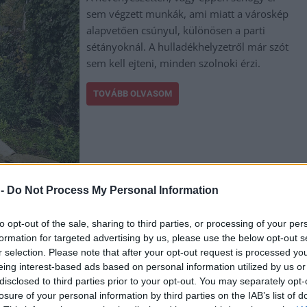
sem végzett munkák, ami miatt a városkép
alapvetően csúnyul, különösen a parti
sétányoknál. A hulladékhelyzetről már szót
sem kell ejteni, minden szolnoki érzi.
TOVÁBB OLVASOM
 -
Do Not Process My Personal Information
,
,
,
,
,
étány
Szolnok
szolnoki vár
vár
városkép
zagyva-part
to opt-out of the sale, sharing to third parties, or processing of your per
formation for targeted advertising by us, please use the below opt-out s
vel is jócskán akadnak problémák
r selection. Please note that after your opt-out request is processed y
eing interest-based ads based on personal information utilized by us or
disclosed to third parties prior to your opt-out. You may separately opt-
losure of your personal information by third parties on the IAB’s list of
A Szolnokon nagy vitákat kavart Várkapu