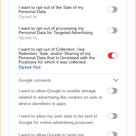
,
,
,
,
Szolnok
bástya sétány
látogatóközpont
művár
Szolnok
várkapu
consent section.
I want to opt-out of the Sale of my
Personal Data.
Opted In
Ezer katona költözik a Thököly útra Szolnokon
I want to opt-out of processing my
2023.12.07.
Tóth András
Personal Data for Targeted Advertising.
Opted In
A MH vitéz Bertalan
Árpád 1. Különleges
I want to opt-out of Collection, Use,
Retention, Sale, and/or Sharing of my
Műveleti Dandár
Personal Data that Is Unrelated with the
Purposes for which it was collected.
költözik majd a volt
Opted Out
Thököly úti laktanyába
Szolnokon. Erről is szó
Google consents
volt a csütörtöki
I want to allow Google to enable storage
szolnoki
related to advertising like cookies on web or
közgyűlést megelőző közmeghallgatáson.
device identifiers in apps.
TOVÁBB OLVASOM
I want to allow my user data to be sent to
Google for online advertising purposes.
,
,
,
,
Szolnok
dandár
haderőfejlesztés
Szalay Ferenc
Szolnok
thököly
,
,
,
úti laktanya
vár
várkapu
várkapu látogatóközpont
I want to allow Google to send me