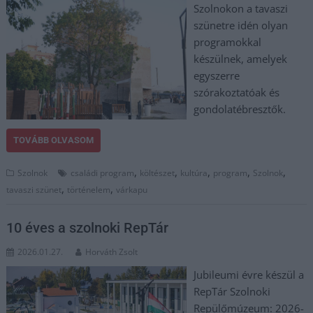
Szolnokon a tavaszi
szünetre idén olyan
programokkal
készülnek, amelyek
egyszerre
szórakoztatóak és
gondolatébresztők.
TOVÁBB OLVASOM
,
,
,
,
,
Szolnok
családi program
költészet
kultúra
program
Szolnok
,
,
tavaszi szünet
történelem
várkapu
10 éves a szolnoki RepTár
2026.01.27.
Horváth Zsolt
Jubileumi évre készül a
RepTár Szolnoki
Repülőmúzeum: 2026-