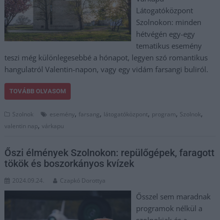
Látogatóközpont
Szolnokon: minden
hétvégén egy-egy
tematikus esemény
teszi még különlegesebbé a hónapot, legyen szó romantikus
hangulatról Valentin-napon, vagy egy vidám farsangi buliról.
TOVÁBB OLVASOM
,
,
,
,
,
Szolnok
esemény
farsang
látogatóközpont
program
Szolnok
,
valentin nap
várkapu
Őszi élmények Szolnokon: repülőgépek, faragott
tökök és boszorkányos kvízek
2024.09.24.
Czapkó Dorottya
Ősszel sem maradnak
programok nélkül a