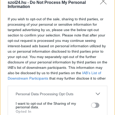
,
,
,
,
,
szol24.hu -
Do Not Process My Personal
Szolnok
látogatóközpont
Szolnok
történelem
turizmus
vár
Information
várkapu
If you wish to opt-out of the sale, sharing to third parties, or
Javítani kell a szolnoki Bástya
processing of your personal or sensitive information for
sétány díszburkolatát
targeted advertising by us, please use the below opt-out
section to confirm your selection. Please note that after your
2023.12.19.
Tóth András
opt-out request is processed you may continue seeing
Elkezdték a szolnoki
interest-based ads based on personal information utilized by
us or personal information disclosed to third parties prior to
Bástya
your opt-out. You may separately opt-out of the further
sétány díszburkolatán
disclosure of your personal information by third parties on the
a megsüllyedt részeket
IAB’s list of downstream participants. This information may
kijavítani. Minden
also be disclosed by us to third parties on the
IAB’s List of
bizonnyal garanciális
Downstream Participants
that may further disclose it to other
javításról van szó,
third parties.
hiszen még át sem
Please note that this website/app uses one or more Google
Personal Data Processing Opt Outs
adták a Zagyva-parti sétányt.
services and may gather and store information including but
not limited to your visit or usage behaviour. You may click to
I want to opt-out of the Sharing of my
TOVÁBB OLVASOM
personal data.
grant or deny consent to Google and its third-party tags to
Opted In
use your data for below specified purposes in below Google