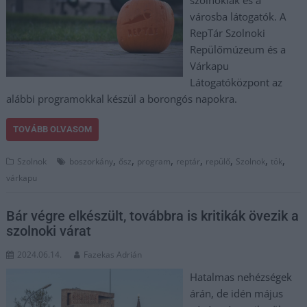
szolnokiak és a
városba látogatók. A
RepTár Szolnoki
Repülőmúzeum és a
Várkapu
Látogatóközpont az
alábbi programokkal készül a borongós napokra.
TOVÁBB OLVASOM
,
,
,
,
,
,
,
Szolnok
boszorkány
ősz
program
reptár
repülő
Szolnok
tök
várkapu
Bár végre elkészült, továbbra is kritikák övezik a
szolnoki várat
2024.06.14.
Fazekas Adrián
Hatalmas nehézségek
árán, de idén május