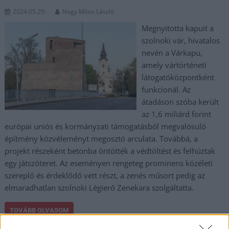
2024.05.29.
Nagy Milan László
Megnyitotta kapuit a
szolnoki vár, hivatalos
nevén a Várkapu,
amely vártörténeti
látogatóközpontként
funkcionál. Az
átadáson szóba került
az 1,6 miliárd forint
európai uniós és kormányzati támogatásból megvalósuló
építmény közvéleményt megosztó arculata. Továbbá, a
projekt részeként betonba öntötték a védtöltést és felhúztak
egy játszóteret. Az eseményen rengeteg prominens közéleti
szereplő és érdeklődő vett részt, a zenés műsort pedig az
elmaradhatlan szolnoki Légierő Zenekara szolgáltatta.
TOVÁBB OLVASOM