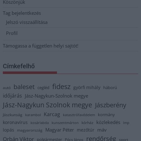
Köszönjük
Tag bejelentkezés
Jelszó visszaállítása
Profil
Támogassa a független helyi sajtót!
Címkefelhő
fidesz
baleset
györfi mihály
cegléd
háború
autó
időjárás
Jász-Nagykun-Szolnok megye
Jász-Nagykun Szolnok megye
Jászberény
Karcag
kormány
Jászkunság
karambol
katasztrófavédelem
közlekedés
koronavírus
kórház
kosárlabda
kunszentmárton
lmp
Magyar Péter
máv
lopás
mezőtúr
magyarország
rendőrség
Orbán Viktor
polgármester
Pócs János
sport