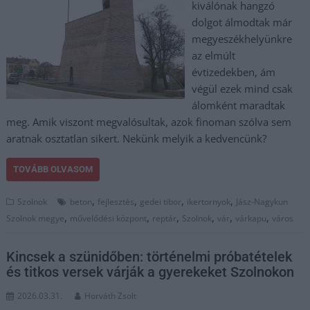
kiválónak hangzó
dolgot álmodtak már
megyeszékhelyünkre
az elmúlt
évtizedekben, ám
végül ezek mind csak
álomként maradtak
meg. Amik viszont megvalósultak, azok finoman szólva sem
aratnak osztatlan sikert. Nekünk melyik a kedvencünk?
TOVÁBB OLVASOM
,
,
,
,
Szolnok
beton
fejlesztés
gedei tibor
ikertornyok
Jász-Nagykun
,
,
,
,
,
,
Szolnok megye
művelődési központ
reptár
Szolnok
vár
várkapu
város
Kincsek a szünidőben: történelmi próbatételek
és titkos versek várják a gyerekeket Szolnokon
2026.03.31.
Horváth Zsolt