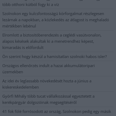
több otthoni kútból fogy ki a víz
Szolnokon egy kulcsfontosságú körforgalmat részlegesen
lezárnak a napokban, a közlekedés az átlagost is meghaladó
mértékben lebénul
Elromlott a biztosítóberendezés a ceglédi vasútvonalon,
alapos késések alakultak ki a menetrendhez képest,
kimaradás is előfordult
Ön szerint hogy készül a hamisítatlan szolnoki habos isler?
Országos ellenőrzés indult a hazai akkumulátoripari
üzemekben
Az idei év leglassabb növekedését hozta a június a
kiskereskedelemben
Györfi Mihály több tucat vállalkozással egyeztetett a
kerékpárgyár dolgozóinak megsegítéséről
41 fok fölé forrósodott az ország, Szolnokon pedig egy másik