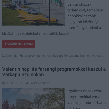
ban új időszaki
tárlatokkal, tematikus
napokkal és több
nagyobb közösségi
eseménnyel bővül a
kínálat – a részleteket most tették közzé.
TOVÁBB OLVASOM
,
,
,
,
Szolnok
programajánló
reptár
repülőmúzeum
Szolnok
várkapu
Valentin napi és farsangi programokkal készül a
Várkapu Szolnokon
2025.02.03.
Farkas András
Izgalmas és sokszínű
programokkal várja
vendégeit februárban a
Várkapu