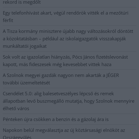
rekord is megdőlt
Egy telefonhívást akart, végül rendőrök vitték el a mezőtúri
férfit
A Tisza kormány minisztere újabb nagy változásokról döntött
a közoktatásban – például az iskolaigazgatók visszakapják
munkáltatói jogaikat
Sok volt az igazolatlan hiányzás, Pócs János fizetéslevonást
kapott, más fideszesek még kevesebbet vittek haza
A Szolnok megyei gazdák nagyon nem akarták a JÉGER
további üzemeltetését
Csendélet 5.0: alig balesetveszélyes lépcső és remek
állapotban levő buszmegálló mutatja, hogy Szolnok mennyire
élhető város
Pénteken újra csökken a benzin és a gázolaj ára is
Napokon belül megválasztja az új köztársasági elnököt az
Országgyűlés