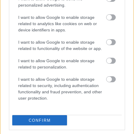
personalized advertising.
A város, ami tízmilliárdokat kap fejlesztésekre
I want to allow Google to enable storage
related to analytics like cookies on web or
2023.07.24.
Tóth András
device identifiers in apps.
Régen várt
beruházások
I want to allow Google to enable storage
related to functionality of the website or app.
indulhatnak el
Debrecenben. A cívis
I want to allow Google to enable storage
város tavasszal már
related to personalization.
eddig is mintegy 174
és fél milliárd forint
I want to allow Google to enable storage
kormányzati
related to security, including authentication
functionality and fraud prevention, and other
támogatást kapott csak a 2023. és 2026. közötti évekre,
user protection.
amihez most hozzácsaptak még 112 milliárdot! Ezzel kilenc
felfüggesztett projekt kapott ismét zöld utat. Szolnokon nem
mondható mindez el.
CONFIRM
TOVÁBB OLVASOM