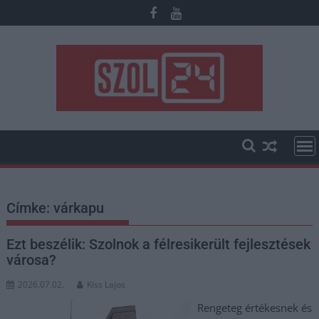
Skip
to
content
Címke:
várkapu
Ezt beszélik: Szolnok a félresikerült fejlesztések
városa?
2026.07.02.
Kiss Lajos
Rengeteg értékesnek és