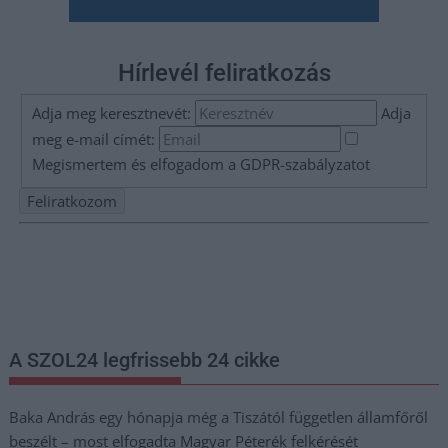
Hírlevél feliratkozás
Adja meg keresztnevét:
Adja
meg e-mail címét:
Megismertem és elfogadom a
GDPR-szabályzat
ot
Nem szeretne lemaradni semmiről? Csak egy kattintás, és hírlevelünk a
legfrissebb információkkal és exkluzív tartalmakkal hétről hétre
postaládájába érkezik!
A SZOL24 legfrissebb 24 cikke
Baka András egy hónapja még a Tiszától független államfőről
beszélt – most elfogadta Magyar Péterék felkérését