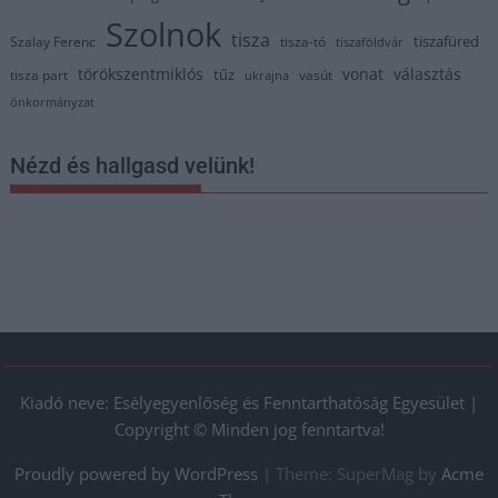
Szolnok
tisza
tiszafüred
Szalay Ferenc
tisza-tó
tiszaföldvár
törökszentmiklós
vonat
választás
tűz
tisza part
vasút
ukrajna
önkormányzat
Nézd és hallgasd velünk!
Kiadó neve: Esélyegyenlőség és Fenntarthatóság Egyesület |
Copyright © Minden jog fenntartva!
Proudly powered by WordPress
|
Theme: SuperMag by
Acme