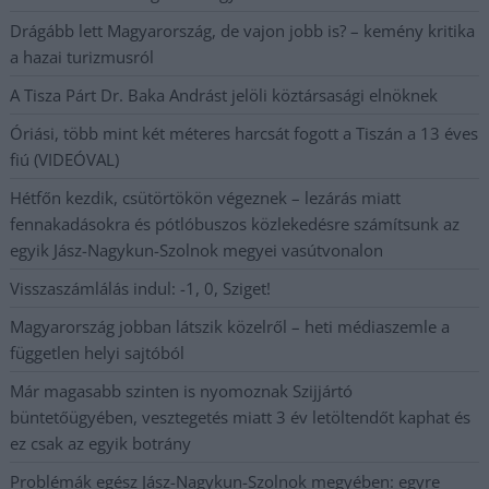
Drágább lett Magyarország, de vajon jobb is? – kemény kritika
a hazai turizmusról
A Tisza Párt Dr. Baka Andrást jelöli köztársasági elnöknek
Óriási, több mint két méteres harcsát fogott a Tiszán a 13 éves
fiú (VIDEÓVAL)
Hétfőn kezdik, csütörtökön végeznek – lezárás miatt
fennakadásokra és pótlóbuszos közlekedésre számítsunk az
egyik Jász-Nagykun-Szolnok megyei vasútvonalon
Visszaszámlálás indul: -1, 0, Sziget!
Magyarország jobban látszik közelről – heti médiaszemle a
független helyi sajtóból
Már magasabb szinten is nyomoznak Szijjártó
büntetőügyében, vesztegetés miatt 3 év letöltendőt kaphat és
ez csak az egyik botrány
Problémák egész Jász-Nagykun-Szolnok megyében: egyre