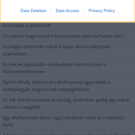
mértékben lebénul
Elromlott a biztosítóberendezés a ceglédi vasútvonalon,
Data Deletion
Data Access
Privacy Policy
alapos késések alakultak ki a menetrendhez képest,
kimaradás is előfordult
Ön szerint hogy készül a hamisítatlan szolnoki habos isler?
Országos ellenőrzés indult a hazai akkumulátoripari
üzemekben
Az idei év leglassabb növekedését hozta a június a
kiskereskedelemben
Györfi Mihály több tucat vállalkozással egyeztetett a
kerékpárgyár dolgozóinak megsegítéséről
41 fok fölé forrósodott az ország, Szolnokon pedig egy másik
rekord is megdőlt
Egy telefonhívást akart, végül rendőrök vitték el a mezőtúri
férfit