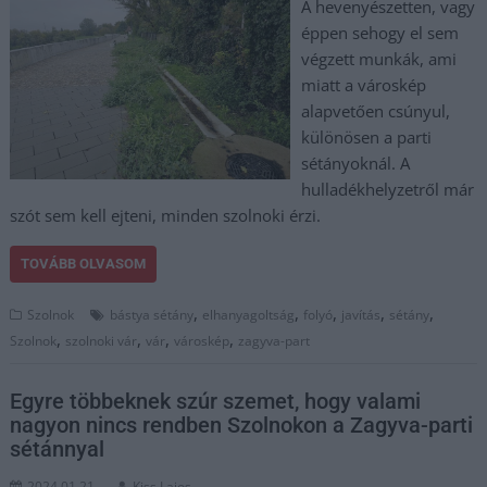
A hevenyészetten, vagy
éppen sehogy el sem
végzett munkák, ami
miatt a városkép
alapvetően csúnyul,
különösen a parti
sétányoknál. A
hulladékhelyzetről már
szót sem kell ejteni, minden szolnoki érzi.
TOVÁBB OLVASOM
,
,
,
,
,
Szolnok
bástya sétány
elhanyagoltság
folyó
javítás
sétány
,
,
,
,
Szolnok
szolnoki vár
vár
városkép
zagyva-part
Egyre többeknek szúr szemet, hogy valami
nagyon nincs rendben Szolnokon a Zagyva-parti
sétánnyal
2024.01.21.
Kiss Lajos