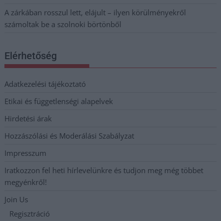
A zárkában rosszul lett, elájult – ilyen körülményekről
számoltak be a szolnoki börtönből
Elérhetőség
Adatkezelési tájékoztató
Etikai és függetlenségi alapelvek
Hirdetési árak
Hozzászólási és Moderálási Szabályzat
Impresszum
Iratkozzon fel heti hírlevelünkre és tudjon meg még többet
megyénkről!
Join Us
Regisztráció