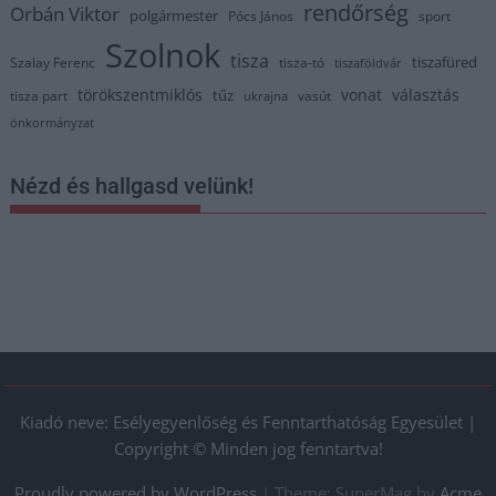
rendőrség
Orbán Viktor
polgármester
Pócs János
sport
Szolnok
tisza
tiszafüred
Szalay Ferenc
tisza-tó
tiszaföldvár
törökszentmiklós
vonat
választás
tűz
tisza part
vasút
ukrajna
önkormányzat
Nézd és hallgasd velünk!
Kiadó neve: Esélyegyenlőség és Fenntarthatóság Egyesület |
Copyright © Minden jog fenntartva!
Proudly powered by WordPress
|
Theme: SuperMag by
Acme