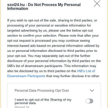
szol24.hu -
Do Not Process My Personal
TOVÁBB OLVASOM
Information
,
,
,
,
,
Szolnok
azt beszélik
bástya sétány
beruházás
építkezés
fürdő
If you wish to opt-out of the sale, sharing to third parties, or
,
,
,
,
,
,
józsa márta
klubrádió
látogatóközpont
szol24
tiszaligeti strand
torkolat
processing of your personal or sensitive information for
,
,
vár
vizek városa
zagyva
targeted advertising by us, please use the below opt-out
section to confirm your selection. Please note that after your
opt-out request is processed you may continue seeing
interest-based ads based on personal information utilized by
us or personal information disclosed to third parties prior to
your opt-out. You may separately opt-out of the further
disclosure of your personal information by third parties on the
IAB’s list of downstream participants. This information may
also be disclosed by us to third parties on the
IAB’s List of
Downstream Participants
that may further disclose it to other
third parties.
Please note that this website/app uses one or more Google
Personal Data Processing Opt Outs
services and may gather and store information including but
not limited to your visit or usage behaviour. You may click to
I want to opt-out of the Sharing of my
personal data.
grant or deny consent to Google and its third-party tags to
Opted In