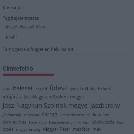
Köszönjük
Tag bejelentkezés
Jelszó visszaállítása
Profil
Támogassa a független helyi sajtót!
Címkefelhő
fidesz
baleset
györfi mihály
cegléd
háború
autó
időjárás
Jász-Nagykun-Szolnok megye
Jász-Nagykun Szolnok megye
Jászberény
Karcag
kormány
Jászkunság
karambol
katasztrófavédelem
közlekedés
koronavírus
kórház
kosárlabda
kunszentmárton
lmp
Magyar Péter
máv
lopás
mezőtúr
magyarország