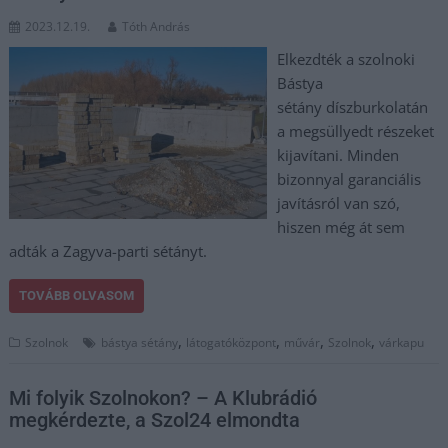
2023.12.19.
Tóth András
Elkezdték a szolnoki
Bástya
sétány díszburkolatán
a megsüllyedt részeket
kijavítani. Minden
bizonnyal garanciális
javításról van szó,
hiszen még át sem
adták a Zagyva-parti sétányt.
TOVÁBB OLVASOM
,
,
,
,
Szolnok
bástya sétány
látogatóközpont
művár
Szolnok
várkapu
Mi folyik Szolnokon? – A Klubrádió
megkérdezte, a Szol24 elmondta