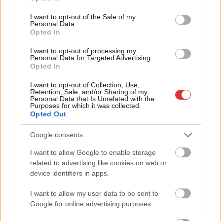
use your data for below specified purposes in below Google
consent section.
I want to opt-out of the Sale of my
Personal Data.
Opted In
Hírlevél feliratkozás
I want to opt-out of processing my
Personal Data for Targeted Advertising.
Adja meg keresztnevét:
Adja
Opted In
meg e-mail címét:
I want to opt-out of Collection, Use,
Megismertem és elfogadom a
GDPR-szabályzat
ot
Retention, Sale, and/or Sharing of my
Personal Data that Is Unrelated with the
Purposes for which it was collected.
Opted Out
Nem szeretne lemaradni semmiről? Csak egy kattintás, és hírlevelünk a
Google consents
legfrissebb információkkal és exkluzív tartalmakkal hétről hétre
I want to allow Google to enable storage
postaládájába érkezik!
related to advertising like cookies on web or
device identifiers in apps.
A SZOL24 legfrissebb 24 cikke
I want to allow my user data to be sent to
Google for online advertising purposes.
A Tisza Párt Dr. Baka Andrást jelöli köztársasági elnöknek