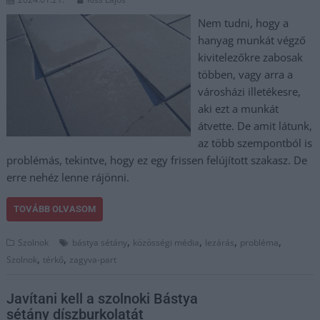
Nem tudni, hogy a
hanyag munkát végző
kivitelezőkre zabosak
többen, vagy arra a
városházi illetékesre,
aki ezt a munkát
átvette. De amit látunk,
az több szempontból is
problémás, tekintve, hogy ez egy frissen felújított szakasz. De
erre nehéz lenne rájönni.
TOVÁBB OLVASOM
,
,
,
,
Szolnok
bástya sétány
közösségi média
lezárás
probléma
,
,
Szolnok
térkő
zagyva-part
Javítani kell a szolnoki Bástya
sétány díszburkolatát