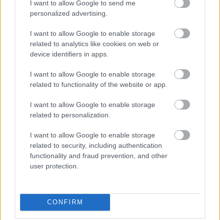
I want to allow Google to send me
Óriási, több mint két méteres harcsát fogott a Tiszán a 13 éves
personalized advertising.
fiú (VIDEÓVAL)
I want to allow Google to enable storage
Hétfőn kezdik, csütörtökön végeznek – lezárás miatt
related to analytics like cookies on web or
fennakadásokra és pótlóbuszos közlekedésre számítsunk az
device identifiers in apps.
egyik Jász-Nagykun-Szolnok megyei vasútvonalon
I want to allow Google to enable storage
Visszaszámlálás indul: -1, 0, Sziget!
related to functionality of the website or app.
Magyarország jobban látszik közelről – heti médiaszemle a
I want to allow Google to enable storage
független helyi sajtóból
related to personalization.
Már magasabb szinten is nyomoznak Szijjártó
I want to allow Google to enable storage
büntetőügyében, vesztegetés miatt 3 év letöltendőt kaphat és
related to security, including authentication
ez csak az egyik botrány
functionality and fraud prevention, and other
user protection.
Problémák egész Jász-Nagykun-Szolnok megyében: egyre
több otthoni kútból fogy ki a víz
Szolnokon egy kulcsfontosságú körforgalmat részlegesen
CONFIRM
lezárnak a napokban, a közlekedés az átlagost is meghaladó