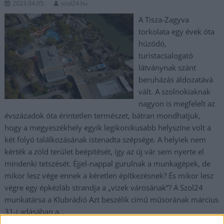
2023.04.05.
szol24.hu
A Tisza-Zagyva
torkolata egy évek óta
húzódó,
turistacsalogató
látványnak szánt
beruházás áldozatává
vált. A szolnokiaknak
nagyon is megfelelt az
évszázadok óta érintetlen természet, bátran mondhatjuk,
hogy a megyeszékhely egyik legikonikusabb helyszíne volt a
két folyó találkozásának istenadta szépsége. A helyiek nem
kérték a zöld terület beépítését, így az új vár sem nyerte el
mindenki tetszését. Éjjel-nappal gurulnak a munkagépek, de
mikor lesz vége ennek a kéretlen építkezésnek? És mikor lesz
végre egy épkézláb strandja a „vizek városának”? A Szol24
munkatársa a Klubrádió Azt beszélik című műsorának március
31-i adásában a…