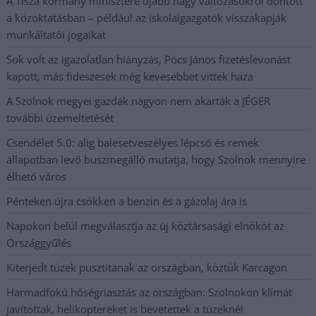
A Tisza kormány minisztere újabb nagy változásokról döntött
a közoktatásban – például az iskolaigazgatók visszakapják
munkáltatói jogaikat
Sok volt az igazolatlan hiányzás, Pócs János fizetéslevonást
kapott, más fideszesek még kevesebbet vittek haza
A Szolnok megyei gazdák nagyon nem akarták a JÉGER
további üzemeltetését
Csendélet 5.0: alig balesetveszélyes lépcső és remek
állapotban levő buszmegálló mutatja, hogy Szolnok mennyire
élhető város
Pénteken újra csökken a benzin és a gázolaj ára is
Napokon belül megválasztja az új köztársasági elnököt az
Országgyűlés
Kiterjedt tüzek pusztítanak az országban, köztük Karcagon
Harmadfokú hőségriasztás az országban: Szolnokon klímát
javítottak, helikoptereket is bevetettek a tüzeknél