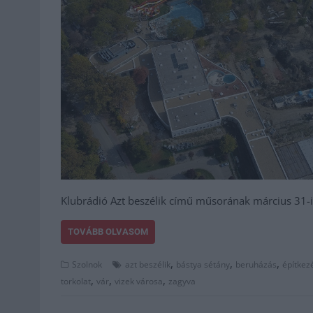
Klubrádió Azt beszélik című műsorának március 31-
TOVÁBB OLVASOM
,
,
,
Szolnok
azt beszélik
bástya sétány
beruházás
építkez
,
,
,
torkolat
vár
vizek városa
zagyva