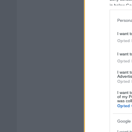
in below Go
Persona
I want t
Opted 
I want t
Opted 
I want 
Advertis
Opted 
I want t
of my P
was col
Opted 
Google 
I want t