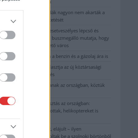
kevesebbet vittek haza
A Szolnok megyei gazdák nagyon nem akarták a
JÉGER további üzemeltetését
Csendélet 5.0: alig balesetveszélyes lépcső és
remek állapotban levő buszmegálló mutatja, hogy
Szolnok mennyire élhető város
Pénteken újra csökken a benzin és a gázolaj ára is
Napokon belül megválasztja az új köztársasági
elnököt az Országgyűlés
Kiterjedt tüzek pusztítanak az országban, köztük
Karcagon
Harmadfokú hőségriasztás az országban:
Szolnokon klímát javítottak, helikoptereket is
bevetettek a tüzeknél
A zárkában rosszul lett, elájult – ilyen
körülményekről számoltak be a szolnoki börtönből