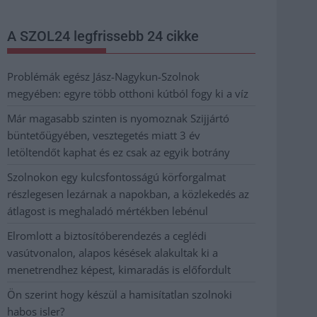
A SZOL24 legfrissebb 24 cikke
Problémák egész Jász-Nagykun-Szolnok
megyében: egyre több otthoni kútból fogy ki a víz
Már magasabb szinten is nyomoznak Szijjártó
büntetőügyében, vesztegetés miatt 3 év
letöltendőt kaphat és ez csak az egyik botrány
Szolnokon egy kulcsfontosságú körforgalmat
részlegesen lezárnak a napokban, a közlekedés az
átlagost is meghaladó mértékben lebénul
Elromlott a biztosítóberendezés a ceglédi
vasútvonalon, alapos késések alakultak ki a
menetrendhez képest, kimaradás is előfordult
Ön szerint hogy készül a hamisítatlan szolnoki
habos isler?