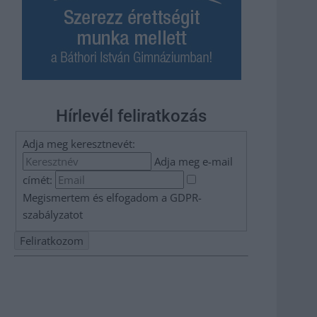
Hírlevél feliratkozás
Adja meg keresztnevét:
Adja meg e-mail
címét:
Megismertem és elfogadom a
GDPR-
szabályzat
ot
Nem szeretne lemaradni semmiről? Csak egy kattintás, és
hírlevelünk a legfrissebb információkkal és exkluzív
tartalmakkal hétről hétre postaládájába érkezik!