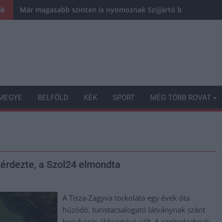
Már magasabb szinten is nyomoznak Szijjártó büntetőügyébe
nk
MEGYE
BELFÖLD
KÉK
SPORT
MÉG TÖBB ROVAT
kérdezte, a Szol24 elmondta
A Tisza-Zagyva torkolata egy évek óta
húzódó, turistacsalogató látványnak szánt
beruházás áldozatává vált. A szolnokiaknak