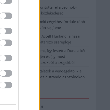
Váratlan fennakadás borította fel a Szolnok–
Kecskemét vasútvonal közlekedését
A polgármester a szolnoki cégekhez fordult: több
száz elbocsátott dolgozón segítene
Csődbe ment a tószegi Accell Hunland, a hazai
kerékpárgyártás meghatározó szereplője
Egyszer fent, egyszer lent, így festett a Duna a két
évvel ezelőtti árvíz idején és így most –
fotógyűjtemény ugyanazokból a szögekből
Ilyenek eddig a tapasztalatok a vendégektől – a
hőhullám miatt ingyenes a strandolás Szolnokon
Elérhetőség
Adatkezelési tájékoztató