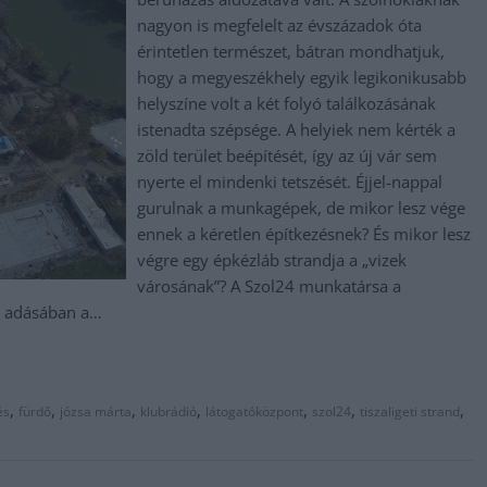
nagyon is megfelelt az évszázadok óta
érintetlen természet, bátran mondhatjuk,
hogy a megyeszékhely egyik legikonikusabb
helyszíne volt a két folyó találkozásának
istenadta szépsége. A helyiek nem kérték a
zöld terület beépítését, így az új vár sem
nyerte el mindenki tetszését. Éjjel-nappal
gurulnak a munkagépek, de mikor lesz vége
ennek a kéretlen építkezésnek? És mikor lesz
végre egy épkézláb strandja a „vizek
városának”? A Szol24 munkatársa a
i adásában a…
,
,
,
,
,
,
,
és
fürdő
józsa márta
klubrádió
látogatóközpont
szol24
tiszaligeti strand