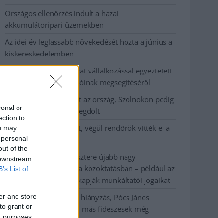
Országos ellenőrzés indult a hazai
akkumulátoripari üzemekben
Az idei év leglassabb növekedését hozta a június a
kiskereskedelemben
Györfi Mihály több tucat vállalkozással egyeztetett
a kerékpárgyár dolgozóinak megsegítéséről
41 fok fölé forrósodott az ország, Szolnokon pedig
sonal or
egy másik rekord is megdőlt
ection to
Egy telefonhívást akart, végül rendőrök vitték el a
ou may
 personal
mezőtúri férfit
out of the
A Tisza kormány minisztere újabb nagy
 downstream
változásokról döntött a közoktatásban – például az
B’s List of
iskolaigazgatók visszakapják munkáltatói jogaikat
er and store
Sok volt az igazolatlan hiányzás, Pócs János
to grant or
fizetéslevonást kapott, más fideszesek még
ed purposes