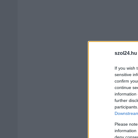
szol24.hu
If you wish 
sensitive in
confirm you
continue se
information 
further disc
participants
Downstream 
Please note
information 
deny consent