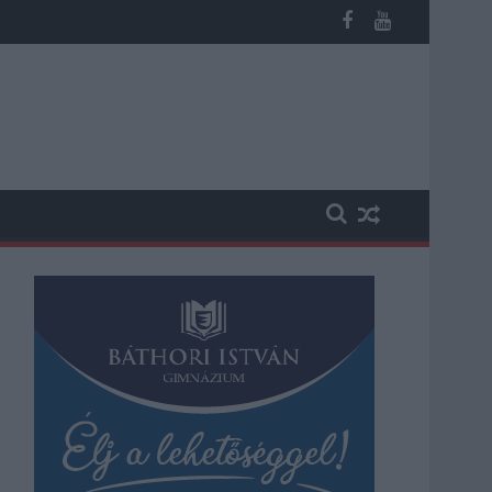
n, vesztegetés miatt 3 év letöltendőt kaphat és ez csak az egyi