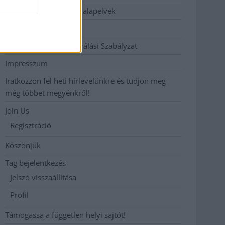
Etikai és függetlenségi alapelvek
Hirdetési árak
Hozzászólási és Moderálási Szabályzat
Impresszum
Iratkozzon fel heti hírlevelünkre és tudjon meg
még többet megyénkről!
Join Us
Regisztráció
Köszönjük
Tag bejelentkezés
Jelszó visszaállítása
Profil
Támogassa a független helyi sajtót!