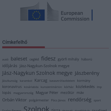
Címkefelhő
fidesz
baleset
györfi mihály
cegléd
háború
autó
időjárás
Jász-Nagykun-Szolnok megye
Jász-Nagykun Szolnok megye
Jászberény
Karcag
kormány
Jászkunság
karambol
katasztrófavédelem
közlekedés
koronavírus
kórház
kosárlabda
kunszentmárton
lmp
Magyar Péter
máv
lopás
mezőtúr
magyarország
rendőrség
Orbán Viktor
polgármester
Pócs János
sport
Szolnok
tisza
tiszafüred
Szalay Ferenc
tisza-tó
tiszaföldvár