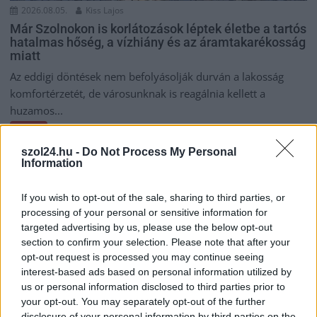
2026.08.05.
Kiss Lajos
Már Szolnokon is korlátozások léptek életbe a tartós
hatalmas hőség, a vízhiány és az áramtakarékosság
miatt
Az eddigi döntések nem befolyásolják durván a lakosság
komfortérzetét, de városunknak is reagálnia kellett a
huzamos...
Szolnok
szol24.hu -
Do Not Process My Personal
Information
If you wish to opt-out of the sale, sharing to third parties, or
processing of your personal or sensitive information for
targeted advertising by us, please use the below opt-out
section to confirm your selection. Please note that after your
opt-out request is processed you may continue seeing
interest-based ads based on personal information utilized by
us or personal information disclosed to third parties prior to
your opt-out. You may separately opt-out of the further
disclosure of your personal information by third parties on the