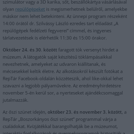
szimulátor vagy a 3D karika, sőt, beszállókártya vásárlásával
olyan
repülőgépeket
is megismerhetnek belülről, amelyekbe
máskor nem lehet betekinteni. Az ünnepi program részeként
14:00 órától dr. Szilvássy László ezredes tart előadást „A
repülőgépek fedélzeti fegyverei” címmel, és ingyenes
tárlatvezetések is elérhetők 11:30 és 15:00 órakor.
Október 24. és 30
.
között
faragott tök versenyt hirdet a
múzeum. A látogatók saját készítésű töklámpásaikkal
nevezhetnek, amelyeket az udvaron kiállítanak, és
mécsesekkel keltik életre. Az alkotásokról készült fotókat a
RepTár Facebook-oldalán közzéteszik, ahol like-okkal lehet
szavazni a legjobb pályaművekre. Az eredményhirdetésre
november 5-én kerül sor, a nyerteseket ajándékcsomaggal
jutalmazzák.
Az őszi szünet idején,
október 23. és november 3. között
, a
RepTár „Boszorkányos őszi szünet” programmal várja a
családokat. Kvízjátékkal barangolhatják be a múzeumot,
interaktív foglalkozások és gyermekprogramok biztosítják a