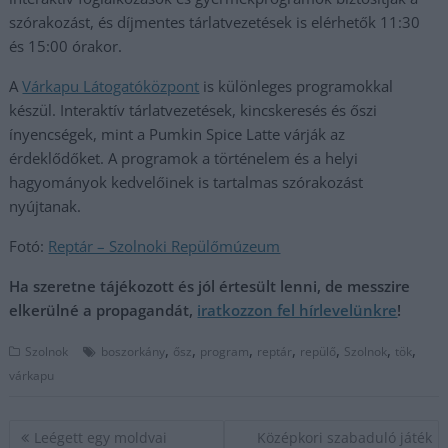
szórakozást, és díjmentes tárlatvezetések is elérhetők 11:30
és 15:00 órakor.
A
Várkapu Látogatóközpont
is különleges programokkal
készül. Interaktív tárlatvezetések, kincskeresés és őszi
ínyencségek, mint a Pumkin Spice Latte várják az
érdeklődőket. A programok a történelem és a helyi
hagyományok kedvelőinek is tartalmas szórakozást
nyújtanak.
Fotó:
Reptár – Szolnoki Repülőmúzeum
Ha szeretne tájékozott és jól értesült lenni, de messzire
elkerülné a propagandát,
iratkozzon fel hírlevelünkre
!
,
,
,
,
,
,
,
Szolnok
boszorkány
ősz
program
reptár
repülő
Szolnok
tök
várkapu
Bejegyzés
Leégett egy moldvai
Középkori szabaduló játék