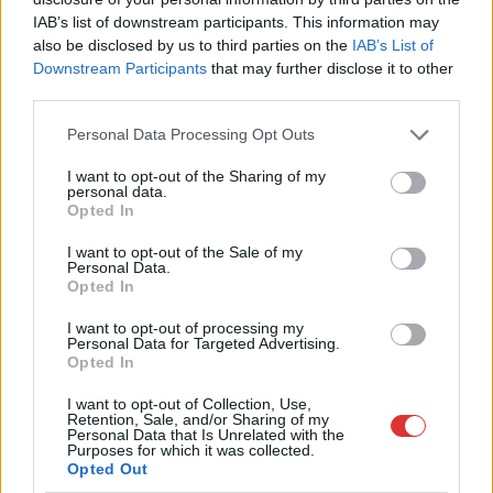
IAB’s list of downstream participants. This information may
also be disclosed by us to third parties on the
IAB’s List of
2026.08.04.
szol24.hu
Downstream Participants
that may further disclose it to other
Befejeződött a szolnoki Szentháromság-templom
third parties.
felújítása
Please note that this website/app uses one or more Google
Personal Data Processing Opt Outs
Sikeresen befejeződött Szolnok legrégebbi
services and may gather and store information including but
műemléképületének, a belvárosi Szentháromság-
not limited to your visit or usage behaviour. You may click to
I want to opt-out of the Sharing of my
templomnak a belső rekonstrukciója. A február óta tartó
personal data.
grant or deny consent to Google and its third-party tags to
Opted In
szentélyfelújítás...
use your data for below specified purposes in below Google
Szolnok
consent section.
I want to opt-out of the Sale of my
Personal Data.
Opted In
I want to opt-out of processing my
Personal Data for Targeted Advertising.
Opted In
I want to opt-out of Collection, Use,
Retention, Sale, and/or Sharing of my
Personal Data that Is Unrelated with the
Purposes for which it was collected.
Opted Out