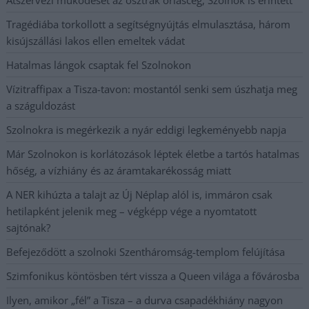
Tragédiába torkollott a segítségnyújtás elmulasztása, három
kisújszállási lakos ellen emeltek vádat
Hatalmas lángok csaptak fel Szolnokon
Vízitraffipax a Tisza-tavon: mostantól senki sem úszhatja meg
a száguldozást
Szolnokra is megérkezik a nyár eddigi legkeményebb napja
Már Szolnokon is korlátozások léptek életbe a tartós hatalmas
hőség, a vízhiány és az áramtakarékosság miatt
A NER kihúzta a talajt az Új Néplap alól is, immáron csak
hetilapként jelenik meg – végképp vége a nyomtatott
sajtónak?
Befejeződött a szolnoki Szentháromság-templom felújítása
Szimfonikus köntösben tért vissza a Queen világa a fővárosba
Ilyen, amikor „fél” a Tisza – a durva csapadékhiány nagyon