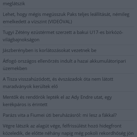
meglátszik
Lehet, hogy mégis megússzuk Paks teljes leállítását, némileg
emelkedett a vízszint (VIDEÓVAL)
Tugyi Zétény ezüstérmet szerzett a bakui U17-es birkózó-
világbajnokságon
Jászberényben is korlátozásokat vezetnek be
Átfogó országos ellenőrzés indult a hazai akkumulátoripari
üzemekben
A Tisza visszahúzódott, és évszázadok óta nem látott
maradványok kerültek elő
Mentők és rendőrök lepték el az Ady Endre utat, egy
kerékpáros is érintett
Parázs vita a Fiumei úti beruházásról: mi lesz a fákkal?
Végre látszik az alagút vége, felfrissülést hozó hidegfront
közeledik, de előtte néhány napig még pokoli rekordhőség jön