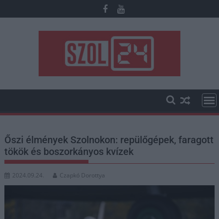
Skip
to
content
Őszi élmények Szolnokon: repülőgépek, faragott
tökök és boszorkányos kvízek
2024.09.24.
Czapkó Dorottya