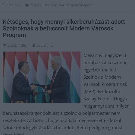
,
,
Szolnok
művár
Szolnok
vár látogatóközpont
Kétséges, hogy mennyi sikerberuházást adott
Szolnoknak a befuccsolt Modern Városok
Program
2023.11.06.
szol24.hu
Megannyi nagyszerű
beruházást köszönhet
egyebek mellett
Szolnok a Modern
Városok Programnak
(MVP). Ezt közölte
Szalay Ferenc. Hogy a
megannyi alatt milyen
beruházásokra gondolt, azt a szolnoki polgármester nem
részletezte. Az biztos, hogy az általa megnevezettek közül
szinte mindegyik átadása húzódott, kettő pedig még most
sincs kész!