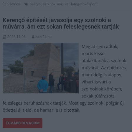
,
,
Szolnok
bástya
szolnoki vár
vár látogatóközpont
Kerengő építését javasolja egy szolnoki a
művárra, ám ezt sokan feleslegesnek tartják
2023.11.06.
szol24.hu
Még át sem adták,
máris kissé
átalakítanák a szolnoki
művárat. Az építkezés
már eddig is alapos
vihart kavart a
szolnokiak körében,
sokak túlárazott
felesleges beruházásnak tartják. Most egy szolnoki polgár új
ötlettel állt elő, de hamar le is oltották.
TOVÁBB OLVASOM