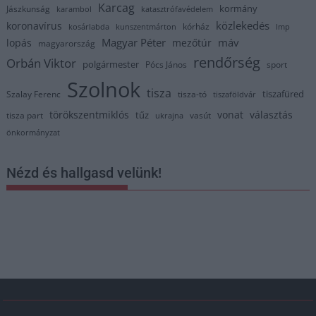
Karcag
kormány
Jászkunság
karambol
katasztrófavédelem
közlekedés
koronavírus
kórház
kosárlabda
kunszentmárton
lmp
Magyar Péter
máv
lopás
mezőtúr
magyarország
rendőrség
Orbán Viktor
polgármester
Pócs János
sport
Szolnok
tisza
tiszafüred
Szalay Ferenc
tisza-tó
tiszaföldvár
törökszentmiklós
vonat
választás
tűz
tisza part
vasút
ukrajna
önkormányzat
Nézd és hallgasd velünk!