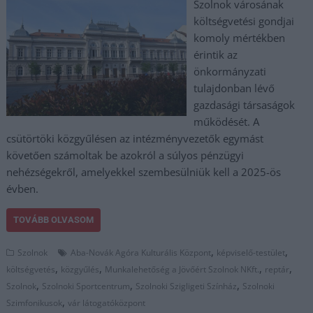
Szolnok városának
költségvetési gondjai
komoly mértékben
érintik az
önkormányzati
tulajdonban lévő
gazdasági társaságok
működését. A
csütörtöki közgyűlésen az intézményvezetők egymást
követően számoltak be azokról a súlyos pénzügyi
nehézségekről, amelyekkel szembesülniük kell a 2025-ös
évben.
TOVÁBB OLVASOM
,
,
Szolnok
Aba-Novák Agóra Kulturális Központ
képviselő-testület
,
,
,
,
költségvetés
közgyűlés
Munkalehetőség a Jövőért Szolnok NKft.
reptár
,
,
,
Szolnok
Szolnoki Sportcentrum
Szolnoki Szigligeti Színház
Szolnoki
,
Szimfonikusok
vár látogatóközpont