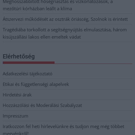
Meghosszabbított hőségriasztás és vízkorlátozások, a
mezőtúri kórházban leállt a klíma
Átszervezi működését az osztrák óriáscég, Szolnok is érintett
Tragédiába torkollott a segítségnyújtás elmulasztása, három
kisújszállási lakos ellen emeltek vádat
Elérhetőség
Adatkezelési tájékoztató
Etikai és függetlenségi alapelvek
Hirdetési árak
Hozzászólási és Moderálási Szabályzat
Impresszum
Iratkozzon fel heti hírlevelünkre és tudjon meg még többet
megyénkről!