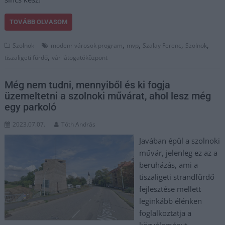
TOVÁBB OLVASOM
,
,
,
,
Szolnok
modenr városok program
mvp
Szalay Ferenc
Szolnok
,
tiszaligeti fürdő
vár látogatóközpont
Még nem tudni, mennyiből és ki fogja
üzemeltetni a szolnoki művárat, ahol lesz még
egy parkoló
2023.07.07.
Tóth András
Javában épül a szolnoki
művár, jelenleg ez az a
beruházás, ami a
tiszaligeti strandfürdő
fejlesztése mellett
leginkább élénken
foglalkoztatja a