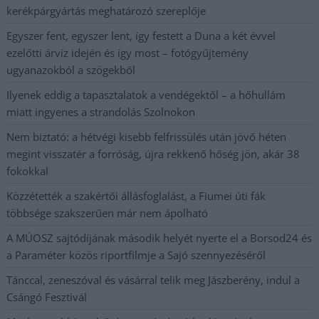
kerékpárgyártás meghatározó szereplője
Egyszer fent, egyszer lent, így festett a Duna a két évvel
ezelőtti árvíz idején és így most – fotógyűjtemény
ugyanazokból a szögekből
Ilyenek eddig a tapasztalatok a vendégektől – a hőhullám
miatt ingyenes a strandolás Szolnokon
Nem biztató: a hétvégi kisebb felfrissülés után jövő héten
megint visszatér a forróság, újra rekkenő hőség jön, akár 38
fokokkal
Közzétették a szakértői állásfoglalást, a Fiumei úti fák
többsége szakszerűen már nem ápolható
A MÚOSZ sajtódíjának második helyét nyerte el a Borsod24 és
a Paraméter közös riportfilmje a Sajó szennyezéséről
Tánccal, zeneszóval és vásárral telik meg Jászberény, indul a
Csángó Fesztivál