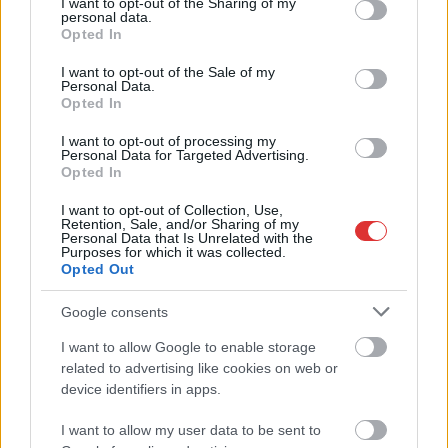
not limited to your visit or usage behaviour. You may click to
I want to opt-out of the Sharing of my
personal data.
grant or deny consent to Google and its third-party tags to
Opted In
use your data for below specified purposes in below Google
consent section.
I want to opt-out of the Sale of my
Personal Data.
Opted In
I want to opt-out of processing my
Personal Data for Targeted Advertising.
Hírlevél feliratkozás
Opted In
Adja meg keresztnevét:
Adja
I want to opt-out of Collection, Use,
Retention, Sale, and/or Sharing of my
meg e-mail címét:
Personal Data that Is Unrelated with the
Purposes for which it was collected.
Megismertem és elfogadom a
GDPR-szabályzat
ot
Opted Out
Google consents
Nem szeretne lemaradni semmiről? Csak egy kattintás, és hírlevelünk a
I want to allow Google to enable storage
legfrissebb információkkal és exkluzív tartalmakkal hétről hétre
related to advertising like cookies on web or
postaládájába érkezik!
device identifiers in apps.
I want to allow my user data to be sent to