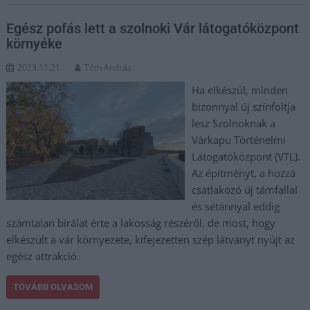
Egész pofás lett a szolnoki Vár látogatóközpont
környéke
2023.11.21.
Tóth András
Ha elkészül, minden
bizonnyal új színfoltja
lesz Szolnoknak a
Várkapu Történelmi
Látogatóközpont (VTL).
Az építményt, a hozzá
csatlakozó új támfallal
és sétánnyal eddig
számtalan bírálat érte a lakosság részéről, de most, hogy
elkészült a vár környezete, kifejezetten szép látványt nyújt az
egész attrakció.
TOVÁBB OLVASOM