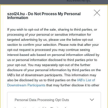
közvéleményt.
Mindkettő jelentős határidőcsúszásban van, de a művár az év
végére úgy néz ki, hogy elkészülhet. Hogy ki fogja majd
szol24.hu -
Do Not Process My Personal
üzemeltetni a létesítményt, még nem tudni, ahogy azt sem
Information
tudtuk meg, mikorra térül meg a beruházás.
If you wish to opt-out of the sale, sharing to third parties, or
TOVÁBB OLVASOM
processing of your personal or sensitive information for
targeted advertising by us, please use the below opt-out
,
,
section to confirm your selection. Please note that after your
Szolnok
művár
Szolnok
vár látogatóközpont
opt-out request is processed you may continue seeing
interest-based ads based on personal information utilized by
us or personal information disclosed to third parties prior to
your opt-out. You may separately opt-out of the further
disclosure of your personal information by third parties on the
IAB’s list of downstream participants. This information may
also be disclosed by us to third parties on the
IAB’s List of
Downstream Participants
that may further disclose it to other
third parties.
Please note that this website/app uses one or more Google
Personal Data Processing Opt Outs
services and may gather and store information including but