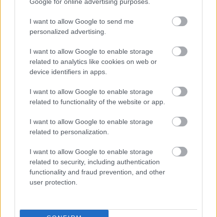
A SZOL24 legfrissebb 24 cikke
Google for online advertising purposes.
I want to allow Google to send me
Györfi Mihály több tucat vállalkozással egyeztetett a
personalized advertising.
kerékpárgyár dolgozóinak megsegítéséről
I want to allow Google to enable storage
41 fok fölé forrósodott az ország, Szolnokon pedig egy másik
related to analytics like cookies on web or
rekord is megdőlt
device identifiers in apps.
Egy telefonhívást akart, végül rendőrök vitték el a mezőtúri
I want to allow Google to enable storage
férfit
related to functionality of the website or app.
A Tisza kormány minisztere újabb nagy változásokról döntött
I want to allow Google to enable storage
a közoktatásban – például az iskolaigazgatók visszakapják
related to personalization.
munkáltatói jogaikat
I want to allow Google to enable storage
Sok volt az igazolatlan hiányzás, Pócs János fizetéslevonást
related to security, including authentication
kapott, más fideszesek még kevesebbet vittek haza
functionality and fraud prevention, and other
user protection.
A Szolnok megyei gazdák nagyon nem akarták a JÉGER
további üzemeltetését
Csendélet 5.0: alig balesetveszélyes lépcső és remek