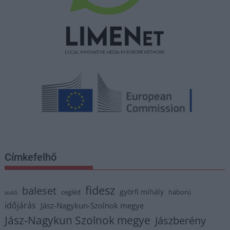
Címkefelhő
fidesz
baleset
györfi mihály
cegléd
háború
autó
időjárás
Jász-Nagykun-Szolnok megye
Jász-Nagykun Szolnok megye
Jászberény