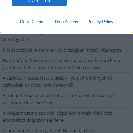
CONFIRM
állapotban levő buszmegálló mutatja, hogy Szolnok mennyire
élhető város
Pénteken újra csökken a benzin és a gázolaj ára is
Data Deletion
Data Access
Privacy Policy
Napokon belül megválasztja az új köztársasági elnököt az
Országgyűlés
Kiterjedt tüzek pusztítanak az országban, köztük Karcagon
Harmadfokú hőségriasztás az országban: Szolnokon klímát
javítottak, helikoptereket is bevetettek a tüzeknél
A zárkában rosszul lett, elájult – ilyen körülményekről
számoltak be a szolnoki börtönből
Váratlan fennakadás borította fel a Szolnok–Kecskemét
vasútvonal közlekedését
A polgármester a szolnoki cégekhez fordult: több száz
elbocsátott dolgozón segítene
Csődbe ment a tószegi Accell Hunland, a hazai