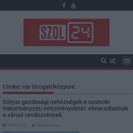
Skip
to
content
Címke:
vár látogatóközpont
Súlyos gazdasági nehézségek a szolnoki
önkormányzati intézményeknél: elmaradhatnak
a városi rendezvények
2025.03.27.
Palinkas Janos