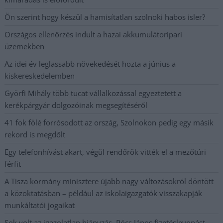
Ön szerint hogy készül a hamisítatlan szolnoki habos isler?
Országos ellenőrzés indult a hazai akkumulátoripari
üzemekben
Az idei év leglassabb növekedését hozta a június a
kiskereskedelemben
Györfi Mihály több tucat vállalkozással egyeztetett a
kerékpárgyár dolgozóinak megsegítéséről
41 fok fölé forrósodott az ország, Szolnokon pedig egy másik
rekord is megdőlt
Egy telefonhívást akart, végül rendőrök vitték el a mezőtúri
férfit
A Tisza kormány minisztere újabb nagy változásokról döntött
a közoktatásban – például az iskolaigazgatók visszakapják
munkáltatói jogaikat
Sok volt az igazolatlan hiányzás, Pócs János fizetéslevonást