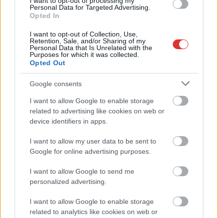
I want to opt-out of processing my
Personal Data for Targeted Advertising.
Szemétlerakó lesz a megyeszékhelyből? –
Opted In
Csokonai úti életképek
I want to opt-out of Collection, Use,
2025.07.15.
Fazekas Adrián
Retention, Sale, and/or Sharing of my
Personal Data that Is Unrelated with the
Purposes for which it was collected.
Van mit tenni a szemét
Opted Out
és a piszok ellen
Szolnokon – ezzel a
Google consents
címmel írtunk
I want to allow Google to enable storage
januárban egy cikket,
related to advertising like cookies on web or
amikor éppen a
device identifiers in apps.
Magyar utcai Árkád
parkolójához vezető
I want to allow my user data to be sent to
átjáró úszott a fekáliában. Hogy mennyire súlyos probléma a
Google for online advertising purposes.
köztisztaság a városban, azt az itt élőknek bizonyára nem kell
I want to allow Google to send me
hosszasan részletezni, mindenesetre egy Facebook-
personalized advertising.
csoportban ismét a figyelem középpontjába került a téma.
I want to allow Google to enable storage
TOVÁBB OLVASOM
related to analytics like cookies on web or