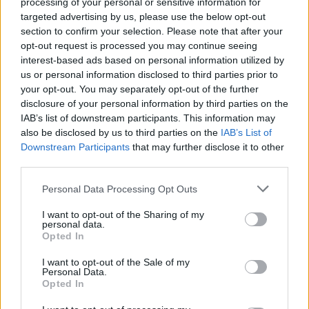
processing of your personal or sensitive information for
2025.07.15.
Fazekas Adrián
targeted advertising by us, please use the below opt-out
Ismét videóval
section to confirm your selection. Please note that after your
jelentkezett Pócs János,
opt-out request is processed you may continue seeing
a Jászság országgyűlési
interest-based ads based on personal information utilized by
us or personal information disclosed to third parties prior to
képviselője és Kolláth
your opt-out. You may separately opt-out of the further
Bálint, Jászszentandrás
disclosure of your personal information by third parties on the
polgármestere,
IAB’s list of downstream participants. This information may
amelyben elmondták,
also be disclosed by us to third parties on the
IAB’s List of
a türelem elfogyott,
Downstream Participants
that may further disclose it to other
ezért feljelentést tettek, illetve megkeresték az illetékes
third parties.
kormányhivatalt, hogy a településen működő, az előírásokat
Please note that this website/app uses one or more Google
Personal Data Processing Opt Outs
semmibe vevő hulladéklerakó területéről távolítsák el a
services and may gather and store information including but
szemetet.
not limited to your visit or usage behaviour. You may click to
I want to opt-out of the Sharing of my
personal data.
grant or deny consent to Google and its third-party tags to
Opted In
TOVÁBB OLVASOM
use your data for below specified purposes in below Google
consent section.
I want to opt-out of the Sale of my
,
,
,
Personal Data.
JNSZ megyei hírek
hulladék
hulladéklerakó
jászszentandrás
Opted In
,
,
,
,
keresztes lászló lóránt
kolláth bálint
Pócs János
szemét
telep