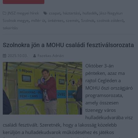
,
,
,
JNSZ megyei hírek
csapat
háztartási
hulladék
Jász-Nagykun
,
,
,
,
,
,
Szolnok megye
millér út
önkéntes
szemét
Szolnok
szolnok zölderő
takarítás
Szolnokra jön a MOHU családi fesztiválsorozata
2025.10.03.
Fazekas Adrián
Október 3-án
pénteken, azaz ma
rajtol Cegléden a
MOHU őszi országjáró
programsorozata,
amely összesen
tizenegy város
hulladékudvarába visz
családi fesztivált. Szeretnék, hogy a lakosság közelebb
kerüljön a hulladékudvarok működéséhez és játékos