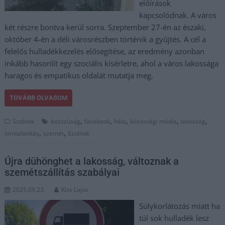
előírások
kapcsolódnak. A város
két részre bontva kerül sorra. Szeptember 27-én az északi,
október 4-én a déli városrészben történik a gyűjtés. A cél a
felelős hulladékkezelés elősegítése, az eredmény azonban
inkább hasonlít egy szociális kísérletre, ahol a város lakossága
haragos és empatikus oldalát mutatja meg.
TOVÁBB OLVASOM
,
,
,
,
,
Szolnok
bosszúság
facebook
hála
közösségi média
lakosság
,
,
lomtalanítás
szemét
Szolnok
Újra dühönghet a lakosság, változnak a
szemétszállítás szabályai
2025.09.23.
Kiss Lajos
Súlykorlátozás miatt ha
túl sok hulladék lesz