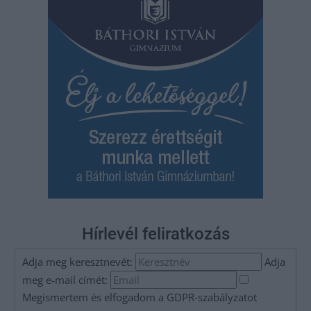
Hírlevél feliratkozás
Adja meg keresztnevét:
Adja
meg e-mail címét:
Megismertem és elfogadom a
GDPR-szabályzat
ot