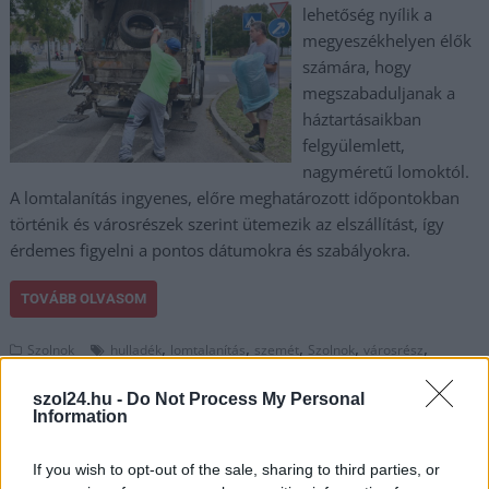
lehetőség nyílik a
megyeszékhelyen élők
számára, hogy
megszabaduljanak a
háztartásaikban
felgyülemlett,
nagyméretű lomoktól.
A lomtalanítás ingyenes, előre meghatározott időpontokban
történik és városrészek szerint ütemezik az elszállítást, így
érdemes figyelni a pontos dátumokra és szabályokra.
TOVÁBB OLVASOM
,
,
,
,
,
Szolnok
hulladék
lomtalanítás
szemét
Szolnok
városrész
városüzemeltetés
szol24.hu -
Do Not Process My Personal
Information
Feljelentés történt a jászszentandrási
hulladéklerakó ügyében
If you wish to opt-out of the sale, sharing to third parties, or