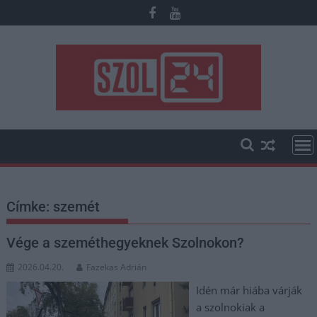
Skip
to
content
Címke:
szemét
Vége a szeméthegyeknek Szolnokon?
2026.04.20.
Fazekas Adrián
Idén már hiába várják
a szolnokiak a