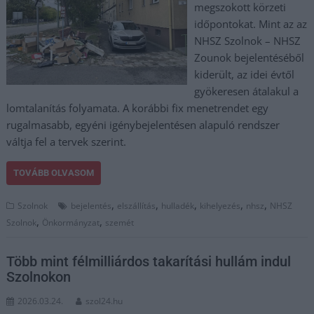
megszokott körzeti
időpontokat. Mint az az
NHSZ Szolnok – NHSZ
Zounok bejelentéséből
kiderült, az idei évtől
gyökeresen átalakul a
lomtalanítás folyamata. A korábbi fix menetrendet egy
rugalmasabb, egyéni igénybejelentésen alapuló rendszer
váltja fel a tervek szerint.
TOVÁBB OLVASOM
,
,
,
,
,
Szolnok
bejelentés
elszállítás
hulladék
kihelyezés
nhsz
NHSZ
,
,
Szolnok
Önkormányzat
szemét
Több mint félmilliárdos takarítási hullám indul
Szolnokon
2026.03.24.
szol24.hu