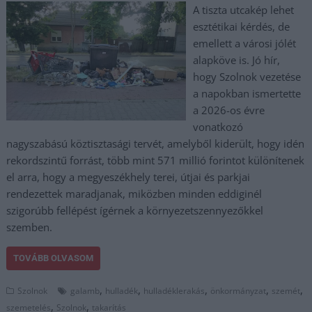
A tiszta utcakép lehet
esztétikai kérdés, de
emellett a városi jólét
alapköve is. Jó hír,
hogy Szolnok vezetése
a napokban ismertette
a 2026-os évre
vonatkozó
nagyszabású köztisztasági tervét, amelyből kiderült, hogy idén
rekordszintű forrást, több mint 571 millió forintot különítenek
el arra, hogy a megyeszékhely terei, útjai és parkjai
rendezettek maradjanak, miközben minden eddiginél
szigorúbb fellépést ígérnek a környezetszennyezőkkel
szemben.
TOVÁBB OLVASOM
,
,
,
,
,
Szolnok
galamb
hulladék
hulladéklerakás
önkormányzat
szemét
,
,
szemetelés
Szolnok
takarítás