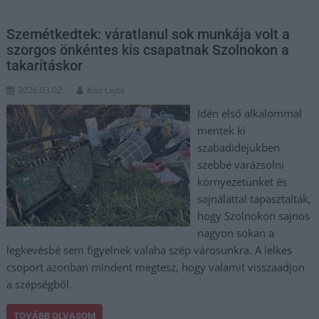
Szemétkedtek: váratlanul sok munkája volt a
szorgos önkéntes kis csapatnak Szolnokon a
takarításkor
2026.03.02.
Kiss Lajos
Idén első alkalommal
mentek ki
szabadidejükben
szebbé varázsolni
környezetünket és
sajnálattal tapasztalták,
hogy Szolnokon sajnos
nagyon sokan a
legkevésbé sem figyelnek valaha szép városunkra. A lelkes
csoport azonban mindent megtesz, hogy valamit visszaadjon
a szépségből.
TOVÁBB OLVASOM