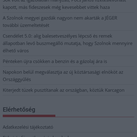
kapott, más fideszesek még kevesebbet vittek haza
A Szolnok megyei gazdák nagyon nem akarták a JÉGER
további üzemeltetését
Csendélet 5.0: alig balesetveszélyes lépcső és remek
állapotban levő buszmegálló mutatja, hogy Szolnok mennyire
élhető város
Pénteken újra csökken a benzin és a gázolaj ára is
Napokon belül megválasztja az új köztársasági elnököt az
Országgyűlés
Kiterjedt tüzek pusztítanak az országban, köztük Karcagon
Elérhetőség
Adatkezelési tájékoztató