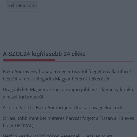
Nem szeretne lemaradni semmiről? Csak egy kattintás, és hírlevelünk a
legfrissebb információkkal és exkluzív tartalmakkal hétről hétre
postaládájába érkezik!
A SZOL24 legfrissebb 24 cikke
Baka András egy hónapja még a Tiszától független államfőről
beszélt – most elfogadta Magyar Péterék felkérését
Drágább lett Magyarország, de vajon jobb is? – kemény kritika
a hazai turizmusról
A Tisza Párt Dr. Baka Andrást jelöli köztársasági elnöknek
Óriási, több mint két méteres harcsát fogott a Tiszán a 13 éves
fiú (VIDEÓVAL)
Hétfőn kezdik, csütörtökön végeznek – lezárás miatt