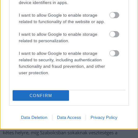
device identifiers in apps.
,
,
,
,
,
Szolnok
csokonai út
hulladék
hulladékgyűjtő
kuka
palack
,
szemét
Szolnok
I want to allow Google to enable storage
related to functionality of the website or app.
Tonnányi szemét a Jászságban, brüsszelezés a
I want to allow Google to enable storage
miskolci diplomaosztón – a független vidéki
related to personalization.
sajtó legérdekesebb heti cikkei
I want to allow Google to enable storage
2025.07.05.
szol24.hu
related to security, including authentication
Miskolcon az egyetemi
functionality and fraud prevention, and other
diplomaosztó, Pécsett
user protection.
Hoppál Péter fideszes
országgyűlési
képviselő beszéde
CONFIRM
fordult brüsszelezésbe.
A Jászságban
többtonnányi
Data Deletion
Data Access
Privacy Policy
szeméttel harcol a lakosság, Kecskeméten százmilliók kerültek
kétes helyre, míg Szabolcsban sokaknak veszteséges a