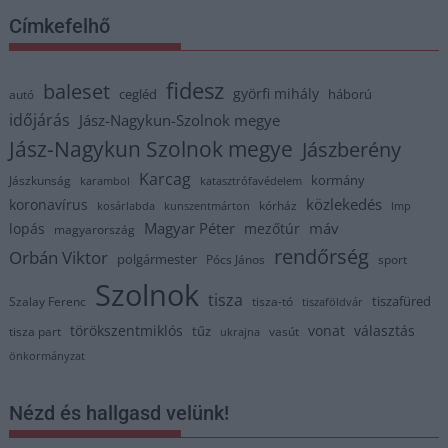
Címkefelhő
fidesz
baleset
györfi mihály
cegléd
háború
autó
időjárás
Jász-Nagykun-Szolnok megye
Jász-Nagykun Szolnok megye
Jászberény
Karcag
kormány
Jászkunság
karambol
katasztrófavédelem
közlekedés
koronavírus
kórház
kosárlabda
kunszentmárton
lmp
Magyar Péter
máv
lopás
mezőtúr
magyarország
rendőrség
Orbán Viktor
polgármester
Pócs János
sport
Szolnok
tisza
tiszafüred
Szalay Ferenc
tisza-tó
tiszaföldvár
törökszentmiklós
vonat
választás
tűz
tisza part
vasút
ukrajna
önkormányzat
Nézd és hallgasd velünk!