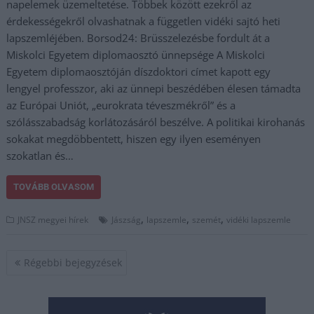
napelemek üzemeltetése. Többek között ezekről az
érdekességekről olvashatnak a független vidéki sajtó heti
lapszemléjében. Borsod24: Brüsszelezésbe fordult át a
Miskolci Egyetem diplomaosztó ünnepsége A Miskolci
Egyetem diplomaosztóján díszdoktori címet kapott egy
lengyel professzor, aki az ünnepi beszédében élesen támadta
az Európai Uniót, „eurokrata téveszmékről” és a
szólásszabadság korlátozásáról beszélve. A politikai kirohanás
sokakat megdöbbentett, hiszen egy ilyen eseményen
szokatlan és…
TOVÁBB OLVASOM
,
,
,
JNSZ megyei hírek
Jászság
lapszemle
szemét
vidéki lapszemle
Bejegyzés
Régebbi bejegyzések
navigáció