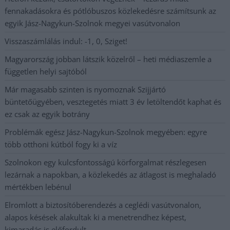
fennakadásokra és pótlóbuszos közlekedésre számítsunk az
egyik Jász-Nagykun-Szolnok megyei vasútvonalon
Visszaszámlálás indul: -1, 0, Sziget!
Magyarország jobban látszik közelről – heti médiaszemle a
független helyi sajtóból
Már magasabb szinten is nyomoznak Szijjártó
büntetőügyében, vesztegetés miatt 3 év letöltendőt kaphat és
ez csak az egyik botrány
Problémák egész Jász-Nagykun-Szolnok megyében: egyre
több otthoni kútból fogy ki a víz
Szolnokon egy kulcsfontosságú körforgalmat részlegesen
lezárnak a napokban, a közlekedés az átlagost is meghaladó
mértékben lebénul
Elromlott a biztosítóberendezés a ceglédi vasútvonalon,
alapos késések alakultak ki a menetrendhez képest,
kimaradás is előfordult