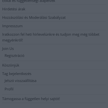
Etikai és függetlenségi alapelvek
Hirdetési árak
Hozzászólási és Moderálási Szabályzat
Impresszum
Iratkozzon fel heti hírlevelünkre és tudjon meg még többet
megyénkről!
Join Us
Regisztráció
Köszönjük
Tag bejelentkezés
Jelszó visszaállítása
Profil
Támogassa a független helyi sajtót!