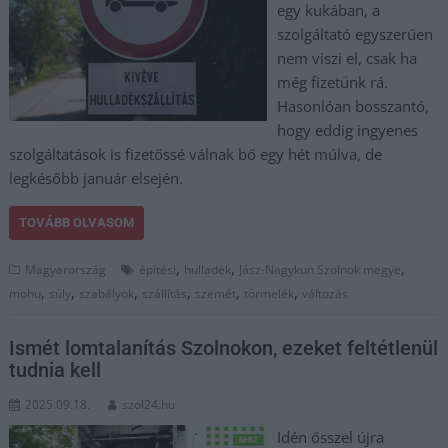
egy kukában, a
szolgáltató egyszerűen
nem viszi el, csak ha
még fizetünk rá.
Hasonlóan bosszantó,
hogy eddig ingyenes
szolgáltatások is fizetőssé válnak bő egy hét múlva, de
legkésőbb január elsején.
TOVÁBB OLVASOM
,
,
,
Magyarország
építési
hulladék
Jász-Nagykun Szolnok megye
,
,
,
,
,
,
mohu
súly
szabályok
szállítás
szemét
törmelék
változás
Ismét lomtalanítás Szolnokon, ezeket feltétlenül
tudnia kell
2025.09.18.
szol24.hu
Idén ősszel újra