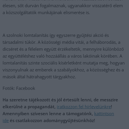
élesen, sőt durván fogalmaznak, ugyanakkor visszatérő elem
a közszolgáltatók munkájának elismerése is.
A szolnoki lomtalanítás így egyszerre gyűjtési akció és
társadalmi tükör. A közösségi média vitái, a felháborodás, a
dicséret és a félelem együtt érzékeltetik, mennyire különböző
az együttéléshez való hozzáállás a város lakóinak körében. A
lomtalanítás szinte szociális kísérletként mutatja meg, hogyan
viszonyulnak az emberek a szabályokhoz, a közösséghez és a
mások által hátrahagyott tárgyakhoz.
Fotók: Facebook
Ha szeretne tájékozott és jól értesült lenni, de messzire
elkerülné a propagandát,
iratkozzon fel hírlevelünkre
!
Amennyiben szívesen lenne a támogatónk,
kattintson
ide
és csatlakozzon adománygyűjtésünkhöz!