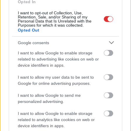
Opted In
I want to opt-out of Collection, Use,
Retention, Sale, and/or Sharing of my
Personal Data that Is Unrelated with the
Purposes for which it was collected.
Opted Out
2026.08.07.
Horváth Zsolt
Google consents
Györfi Mihály több tucat vállalkozással egyeztetett
I want to allow Google to enable storage
a kerékpárgyár dolgozóinak megsegítéséről
related to advertising like cookies on web or
Rövid idő alatt számos vállalkozás jelezte, hogy segítene
device identifiers in apps.
azoknak a munkavállalóknak, akik a tószegi kerékpárgyár
I want to allow my user data to be sent to
bezárása...
Google for online advertising purposes.
Szolnok
I want to allow Google to send me
personalized advertising.
I want to allow Google to enable storage
related to analytics like cookies on web or
device identifiers in apps.