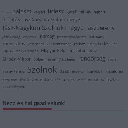
fidesz
baleset
györfi mihály
cegléd
háború
autó
időjárás
Jász-Nagykun-Szolnok megye
Jász-Nagykun Szolnok megye
Jászberény
Karcag
kormány
Jászkunság
karambol
katasztrófavédelem
közlekedés
koronavírus
kórház
kosárlabda
kunszentmárton
lmp
Magyar Péter
máv
lopás
mezőtúr
magyarország
rendőrség
Orbán Viktor
polgármester
Pócs János
sport
Szolnok
tisza
tiszafüred
Szalay Ferenc
tisza-tó
tiszaföldvár
törökszentmiklós
vonat
választás
tűz
tisza part
vasút
ukrajna
önkormányzat
Nézd és hallgasd velünk!