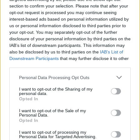
section to confirm your selection. Please note that after your
opt-out request is processed you may continue seeing
interest-based ads based on personal information utilized by
us or personal information disclosed to third parties prior to
your opt-out. You may separately opt-out of the further
disclosure of your personal information by third parties on the
2026.08.07.
Farkas András
IAB’s list of downstream participants. This information may
Ön szerint hogy készül a hamisítatlan szolnoki
also be disclosed by us to third parties on the
IAB’s List of
habos isler?
Downstream Participants
that may further disclose it to other
Igazi retró klasszikus desszert, amelyet generációk óta
third parties.
szeretnek, és amelyet sokan ma is próbálnak otthon
Please note that this website/app uses one or more Google
Personal Data Processing Opt Outs
újraalkotni....
services and may gather and store information including but
Szolnok
not limited to your visit or usage behaviour. You may click to
I want to opt-out of the Sharing of my
personal data.
grant or deny consent to Google and its third-party tags to
Opted In
use your data for below specified purposes in below Google
consent section.
I want to opt-out of the Sale of my
Personal Data.
Opted In
I want to opt-out of processing my
Personal Data for Targeted Advertising.