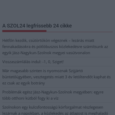
legfrissebb információkkal és exkluzív tartalmakkal hétről hétre
postaládájába érkezik!
A SZOL24 legfrissebb 24 cikke
Hétfőn kezdik, csütörtökön végeznek – lezárás miatt
fennakadásokra és pótlóbuszos közlekedésre számítsunk az
egyik Jász-Nagykun-Szolnok megyei vasútvonalon
Visszaszámlálás indul: -1, 0, Sziget!
Már magasabb szinten is nyomoznak Szijjártó
büntetőügyében, vesztegetés miatt 3 év letöltendőt kaphat és
ez csak az egyik botrány
Problémák egész Jász-Nagykun-Szolnok megyében: egyre
több otthoni kútból fogy ki a víz
Szolnokon egy kulcsfontosságú körforgalmat részlegesen
lezárnak a napokban, a közlekedés az átlagost is meghaladó