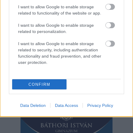
I want to allow Google to enable storage
related to functionality of the website or app.
I want to allow Google to enable storage
related to personalization.
I want to allow Google to enable storage
2026.08.07.
Horváth Zsolt
related to security, including authentication
41 fok fölé forrósodott az ország, Szolnokon pedig
functionality and fraud prevention, and other
egy másik rekord is megdőlt
user protection.
Nem mindennapi adatokat rögzítettek a meteorológiai
állomások csütörtökön: több településen is olyan értékek
születtek, amelyek átírták...
CONFIRM
Szolnok
Data Deletion
Data Access
Privacy Policy