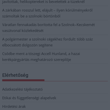
javítottak, helikoptereket is bevetettek a tüzeknél
A zárkában rosszul lett, elájult – ilyen körülményekről
számoltak be a szolnoki börtönből
Váratlan fennakadás borította fel a Szolnok–Kecskemét
vasútvonal közlekedését
A polgármester a szolnoki cégekhez fordult: több száz
elbocsátott dolgozón segítene
Csődbe ment a tószegi Accell Hunland, a hazai
kerékpárgyártás meghatározó szereplője
Elérhetőség
Adatkezelési tájékoztató
Etikai és függetlenségi alapelvek
Hirdetési árak