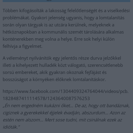
Többen kifogásolták a lakosság felelőtlenségét és a viselkedési
problémákat. Gyakori jelenség ugyanis, hogy a lomtalanítás
során olyan tárgyak is az utcára kerülnek, melyeknek a
hétköznapokban a kommunális szemét tárolására alkalmas
konténerekben meg volna a helye. Erre sok helyi külön
felhívja a figyelmet.
A véleményt nyilvánítók egy jelentős része durva jelzőkkel
illeti a kihelyezett hulladék közt válogató, szerencsétlenebb
sorsú embereket, akik gyakran okoznak fejfájást és
bosszúságot a környéken élőknek lomtalanításkor.
https://www.facebook.com/1304409324764044/videos/pcb.
1828487411114578/1243640087576253
„Én nem engedném kukázni őket… De az, hogy ott bandáznak,
cigiznek a gyerekekkel éjjelek évadján, abszurdum… Azon az
estén nem alszom… Mert sose tudni, mit csinálnak ezek az
idióták.”