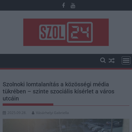
Skip
to
content
Szolnoki lomtalanítás a közösségi média
tükrében – szinte szociális kísérlet a város
utcáin
2025.09.28.
Vásárhelyi Gabriella