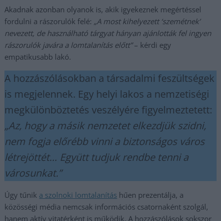
Akadnak azonban olyanok is, akik igyekeznek megértéssel
fordulni a rászorulók felé:
„A most kihelyezett ‘szemétnek’
nevezett, de használható tárgyat hányan ajánlották fel ingyen
rászorulók javára a lomtalanítás előtt”
– kérdi egy
empatikusabb lakó.
A hozzászólásokban a társadalmi feszültségek
is megjelennek. Egy helyi lakos a nemzetiségi
megkülönböztetés veszélyére figyelmeztetett:
„Az, hogy a másik nemzetet elkezdjük szidni,
nem fogja előrébb vinni a biztonságos város
létrejöttét… Együtt tudjuk rendbe tenni a
városunkat.”
Úgy tűnik
a szolnoki lomtalanítás
hűen prezentálja, a
közösségi média nemcsak információs csatornaként szolgál,
hanem aktív vitatérként is működik. A hozzászólások sokszor