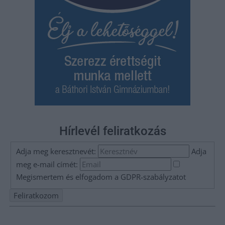
Hírlevél feliratkozás
Adja meg keresztnevét:
Adja
meg e-mail címét:
Megismertem és elfogadom a
GDPR-szabályzat
ot
Nem szeretne lemaradni semmiről? Csak egy kattintás, és hírlevelünk a