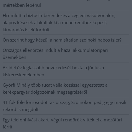
mértékben lebénul
Elromlott a biztosítóberendezés a ceglédi vasútvonalon,
alapos késések alakultak ki a menetrendhez képest,
kimaradás is előfordult
Ön szerint hogy készül a hamisítatlan szolnoki habos isler?
Országos ellenőrzés indult a hazai akkumulátoripari
üzemekben
Az idei év leglassabb növekedését hozta a június a
kiskereskedelemben
Györfi Mihály több tucat vállalkozással egyeztetett a
kerékpárgyár dolgozóinak megsegítéséről
41 fok fölé forrósodott az ország, Szolnokon pedig egy másik
rekord is megdőlt
Egy telefonhívást akart, végül rendőrök vitték el a mezőtúri
férfit