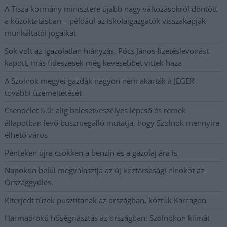
A Tisza kormány minisztere újabb nagy változásokról döntött
a közoktatásban – például az iskolaigazgatók visszakapják
munkáltatói jogaikat
Sok volt az igazolatlan hiányzás, Pócs János fizetéslevonást
kapott, más fideszesek még kevesebbet vittek haza
A Szolnok megyei gazdák nagyon nem akarták a JÉGER
további üzemeltetését
Csendélet 5.0: alig balesetveszélyes lépcső és remek
állapotban levő buszmegálló mutatja, hogy Szolnok mennyire
élhető város
Pénteken újra csökken a benzin és a gázolaj ára is
Napokon belül megválasztja az új köztársasági elnököt az
Országgyűlés
Kiterjedt tüzek pusztítanak az országban, köztük Karcagon
Harmadfokú hőségriasztás az országban: Szolnokon klímát