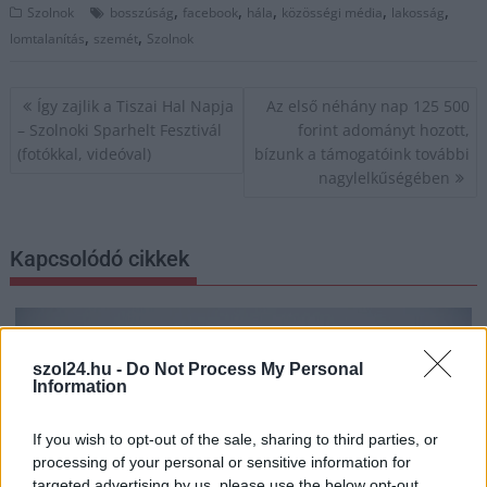
,
,
,
,
,
Szolnok
bosszúság
facebook
hála
közösségi média
lakosság
,
,
lomtalanítás
szemét
Szolnok
Bejegyzés
Így zajlik a Tiszai Hal Napja
Az első néhány nap 125 500
navigáció
– Szolnoki Sparhelt Fesztivál
forint adományt hozott,
(fotókkal, videóval)
bízunk a támogatóink további
nagylelkűségében
Kapcsolódó cikkek
szol24.hu -
Do Not Process My Personal
Information
If you wish to opt-out of the sale, sharing to third parties, or
processing of your personal or sensitive information for
targeted advertising by us, please use the below opt-out