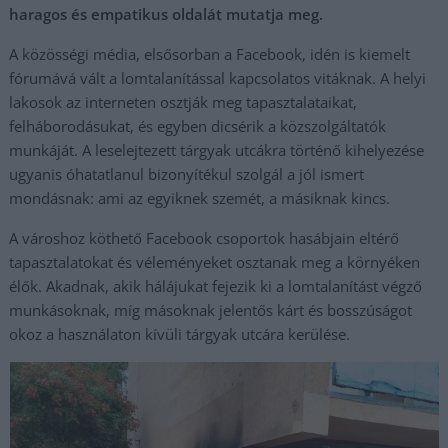
haragos és empatikus oldalát mutatja meg.
A közösségi média, elsősorban a Facebook, idén is kiemelt
fórumává vált a lomtalanítással kapcsolatos vitáknak. A helyi
lakosok az interneten osztják meg tapasztalataikat,
felháborodásukat, és egyben dicsérik a közszolgáltatók
munkáját. A leselejtezett tárgyak utcákra történő kihelyezése
ugyanis óhatatlanul bizonyítékul szolgál a jól ismert
mondásnak: ami az egyiknek szemét, a másiknak kincs.
A városhoz köthető Facebook csoportok hasábjain eltérő
tapasztalatokat és véleményeket osztanak meg a környéken
élők. Akadnak, akik hálájukat fejezik ki a lomtalanítást végző
munkásoknak, míg másoknak jelentős kárt és bosszúságot
okoz a használaton kívüli tárgyak utcára kerülése.