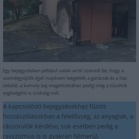
Egy bejegyzésben például valaki arról számolt be, hogy a
szemétgyűjtők éjjel majdnem leégették a garázsát és a ház
oldalát, a komoly baj megelőzéséhez pedig még a tűzoltók
segítségére is szükség volt.
A kapcsolódó bejegyzésekhez fűzött
hozzászólásokban a felelősség, az anyagiak, a
rászorulók kérdése, sok esetben pedig a
rasszizmus is is gyakran felmerül.