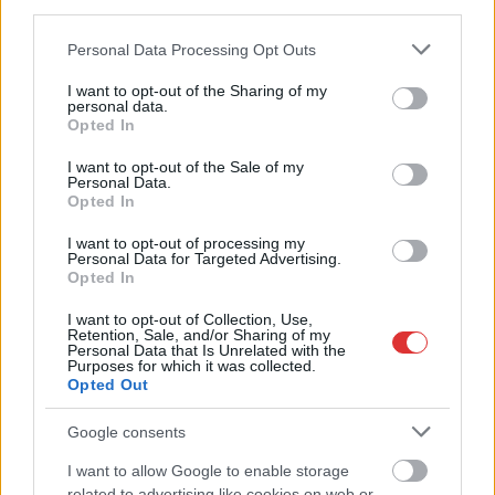
third parties.
,
,
,
,
Szolnok
karácsonyfa
környezetvédelem
nhsz
szállítás
Szolnok
Please note that this website/app uses one or more Google
Personal Data Processing Opt Outs
Kisgyermekével a nyakában rollerezett a
services and may gather and store information including but
not limited to your visit or usage behaviour. You may click to
I want to opt-out of the Sharing of my
szolnoki szülő az oviba
personal data.
grant or deny consent to Google and its third-party tags to
Opted In
2024.11.25.
Kiss Lajos
use your data for below specified purposes in below Google
consent section.
I want to opt-out of the Sale of my
Ráadásul nem egyedi
Personal Data.
eset volt, hanem a
Opted In
szemtanúk szerint ez
I want to opt-out of processing my
abszolút rendszeres.
Personal Data for Targeted Advertising.
Mindenkin a döbbenet
Opted In
van emiatt a nettó
I want to opt-out of Collection, Use,
veszélyeztetés miatt.
Retention, Sale, and/or Sharing of my
Personal Data that Is Unrelated with the
Purposes for which it was collected.
TOVÁBB OLVASOM
Opted Out
,
,
,
,
,
Szolnok
apuka
elektromos roller
kisgyermek
liget út
óvoda
Google consents
,
,
,
roller
szállítás
Szolnok
veszélyeztetés
I want to allow Google to enable storage
related to advertising like cookies on web or