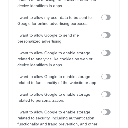
A 4-es főúton sosem unatkoznak a közlekedők
device identifiers in apps.
2024.09.06.
Kiss Lajos
I want to allow my user data to be sent to
Google for online advertising purposes.
Törökszentmiklóson is
találkozhattunk az
I want to allow Google to send me
érdekes „rakománnyal”
personalized advertising.
közlekedő
kisteherautóval, de a
I want to allow Google to enable storage
Tószegi úton is
related to analytics like cookies on web or
device identifiers in apps.
felbukkant.
I want to allow Google to enable storage
TOVÁBB OLVASOM
related to functionality of the website or app.
,
,
,
,
,
JNSZ megyei hírek
4-es főút
autó
közlekedők
rakomány
roncs
I want to allow Google to enable storage
,
,
szállítás
törökszentmiklós
tószegi út
related to personalization.
I want to allow Google to enable storage
Bejegyzés
Régebbi bejegyzések
related to security, including authentication
navigáció
functionality and fraud prevention, and other