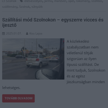
,
,
,
,
,
,
Szolnok
életveszélyes
jármű
manőver
opel
rakomány
szállítás
,
,
szállítmány
Szolnok
túlnyúlik
Szállítási mód Szolnokon – egyszerre vicces és
ijesztő
2025.01.07.
Kiss Lajos
A közlekedési
szabályzatban nem
véletlenül tiltják
szigorúan az ilyen
típusú szállítást. De
mint tudjuk, Szolnokon
és az egész
Jászkunságban minden
lehetséges.
TOVÁBB OLVASOM