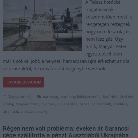
A Fidesz korábbi
riogatásainak
köszönhetően most is
rengetegen rettegnek,
hogy nem lesz olaj és
nem lesz gáz. Úgy
tűnik, Magyar Péter
egyeztetései után
máris sokkal jobb a helyzet, hamarosan újra érkezhet az olaj
az oroszoktól, de más forrást is igénybe veszünk.
TOVÁBB OLVASOM
,
,
,
,
Magyarország
barátság
barátság kőolajvezeték
határidő
jövő hét
,
,
,
,
,
,
,
kőolaj
Magyar Péter
nyomás
olajszállítás
orosz
rendeződik
szállítás
,
,
újraindul
unió
Zelenszkij
Régen nem volt probléma: éveken át Garancsi
cége szállította a pénzt Ausztriából Ukrajnába