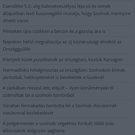
Csendélet 5.0: alig balesetveszélyes lépcső és remek
állapotban levő buszmegálló mutatja, hogy Szolnok mennyire
élhető város
Pénteken újra csökken a benzin és a gázolaj ára is
Napokon belül megválasztja az új köztársasági elnököt az
Országgyűlés
Kiterjedt tüzek pusztítanak az országban, köztük Karcagon
Harmadfokú hőségriasztás az országban: Szolnokon klímát
javítottak, helikoptereket is bevetettek a tüzeknél
A zárkában rosszul lett, elájult – ilyen körülményekről
számoltak be a szolnoki börtönből
Váratlan fennakadás borította fel a Szolnok–Kecskemét
vasútvonal közlekedését
A polgármester a szolnoki cégekhez fordult: több száz
elbocsátott dolgozón segítene