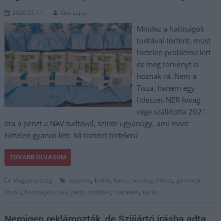
2026.03.11.
Kiss Lajos
Mindez a hatóságok
tudtával történt, most
hirtelen probléma lett
és még törvényt is
hoznak rá. Nem a
Tisza, hanem egy
fideszes NER-lovag
cége szállította 2021
óta a pénzt a NAV tudtával, szinte ugyanúgy, ami most
hirtelen gyanús lett. Mi történt hirtelen?
TOVÁBB OLVASOM
,
,
,
,
,
Magyarország
ausztria
balhé
bank
botrány
fidesz
garancsi
,
,
,
,
,
,
istván
hatóságok
nav
pénz
szállítás
tudomás
ukrán
Nemigen reklámozták, de Szijjártó írásba adta,