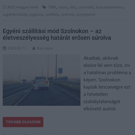
,
,
,
,
,
JNSZ megyei hírek
1986
atom
bőr
csernobil
kunszentmárton
,
,
,
,
sugárfertőzött
sugárzó
szállítás
szőrme
szovjetunió
Egyéni szállítási mód Szolnokon – az
életveszélyesség határát erősen súrolva
2025.02.11.
Kiss Lajos
Akadtak, akiknek
elsőre fel sem tűnt, mi
a hatalmas probléma a
képen. Szolnokon
kapták lencsevégre ezt
a hihetetlen
szabálytalanságot
elkövető autóst.
TOVÁBB OLVASOM