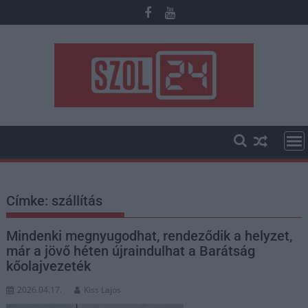
Skip
to
content
Címke:
szállítás
Mindenki megnyugodhat, rendeződik a helyzet,
már a jövő héten újraindulhat a Barátság
kőolajvezeték
2026.04.17.
Kiss Lajos