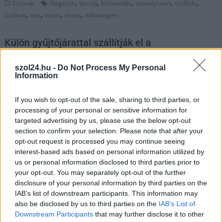
,
,
,
,
,
Szolnok
forgalom
ijesztő
közlekedés
szabálytalan
szállítás
,
,
,
,
Szolnok
tilos
város
vicces
volkswagen
Külön gyűjtőjárattal szállítják el a
karácsonyfákat Szolnokon
szol24.hu -
Do Not Process My Personal
2025.01.07.
Fazekas Adrián
Information
Az NHSZ Szolnok –
NHSZ Zounok
If you wish to opt-out of the sale, sharing to third parties, or
tájékoztatása alapján a
processing of your personal or sensitive information for
targeted advertising by us, please use the below opt-out
megyeszékhelyen idén
section to confirm your selection. Please note that after your
is külön gyűjtőjárat
opt-out request is processed you may continue seeing
szállítja el az ünnepek
interest-based ads based on personal information utilized by
után kikerült
us or personal information disclosed to third parties prior to
fenyőfákat, ahogyan
your opt-out. You may separately opt-out of the further
azt az elmúlt években is megszokhatták a lakók.
disclosure of your personal information by third parties on the
IAB’s list of downstream participants. This information may
also be disclosed by us to third parties on the
IAB’s List of
TOVÁBB OLVASOM
Downstream Participants
that may further disclose it to other