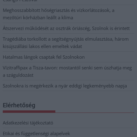
Meghosszabbított hőségriasztás és vízkorlátozások, a
mezőtúri kórházban leállt a klíma
Átszervezi működését az osztrák óriáscég, Szolnok is érintett
Tragédiába torkollott a segítségnyújtás elmulasztása, három
kisújszállási lakos ellen emeltek vádat
Hatalmas lángok csaptak fel Szolnokon
Vízitraffipax a Tisza-tavon: mostantól senki sem úszhatja meg
a száguldozást
Szolnokra is megérkezik a nyár eddigi legkeményebb napja
Elérhetőség
Adatkezelési tájékoztató
Etikai és függetlenségi alapelvek