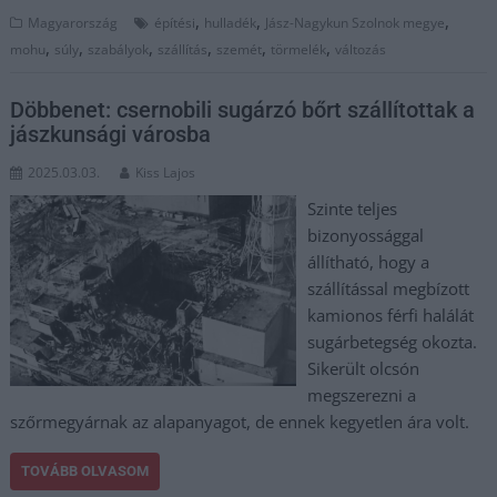
,
,
,
Magyarország
építési
hulladék
Jász-Nagykun Szolnok megye
,
,
,
,
,
,
mohu
súly
szabályok
szállítás
szemét
törmelék
változás
Döbbenet: csernobili sugárzó bőrt szállítottak a
jászkunsági városba
2025.03.03.
Kiss Lajos
Szinte teljes
bizonyossággal
állítható, hogy a
szállítással megbízott
kamionos férfi halálát
sugárbetegség okozta.
Sikerült olcsón
megszerezni a
szőrmegyárnak az alapanyagot, de ennek kegyetlen ára volt.
TOVÁBB OLVASOM