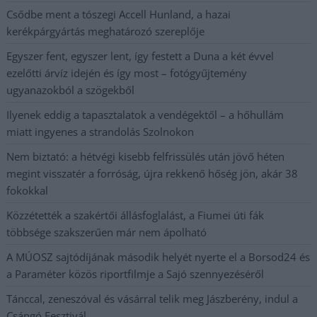
Csődbe ment a tószegi Accell Hunland, a hazai
kerékpárgyártás meghatározó szereplője
Egyszer fent, egyszer lent, így festett a Duna a két évvel
ezelőtti árvíz idején és így most – fotógyűjtemény
ugyanazokból a szögekből
Ilyenek eddig a tapasztalatok a vendégektől – a hőhullám
miatt ingyenes a strandolás Szolnokon
Nem biztató: a hétvégi kisebb felfrissülés után jövő héten
megint visszatér a forróság, újra rekkenő hőség jön, akár 38
fokokkal
Közzétették a szakértői állásfoglalást, a Fiumei úti fák
többsége szakszerűen már nem ápolható
A MÚOSZ sajtódíjának második helyét nyerte el a Borsod24 és
a Paraméter közös riportfilmje a Sajó szennyezéséről
Tánccal, zeneszóval és vásárral telik meg Jászberény, indul a
Csángó Fesztivál