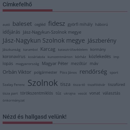
Címkefelhő
fidesz
baleset
györfi mihály
cegléd
háború
autó
időjárás
Jász-Nagykun-Szolnok megye
Jász-Nagykun Szolnok megye
Jászberény
Karcag
kormány
Jászkunság
karambol
katasztrófavédelem
közlekedés
koronavírus
kórház
kosárlabda
kunszentmárton
lmp
Magyar Péter
máv
lopás
mezőtúr
magyarország
rendőrség
Orbán Viktor
polgármester
Pócs János
sport
Szolnok
tisza
tiszafüred
Szalay Ferenc
tisza-tó
tiszaföldvár
törökszentmiklós
vonat
választás
tűz
tisza part
vasút
ukrajna
önkormányzat
Nézd és hallgasd velünk!