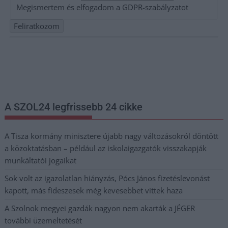
Megismertem és elfogadom a
GDPR-szabályzat
ot
Nem szeretne lemaradni semmiről? Csak egy kattintás, és hírlevelünk a
legfrissebb információkkal és exkluzív tartalmakkal hétről hétre
postaládájába érkezik!
A SZOL24 legfrissebb 24 cikke
A Tisza kormány minisztere újabb nagy változásokról döntött
a közoktatásban – például az iskolaigazgatók visszakapják
munkáltatói jogaikat
Sok volt az igazolatlan hiányzás, Pócs János fizetéslevonást
kapott, más fideszesek még kevesebbet vittek haza
A Szolnok megyei gazdák nagyon nem akarták a JÉGER
további üzemeltetését