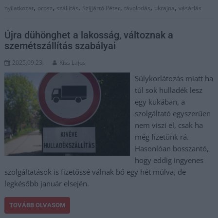
,
,
,
,
,
,
nyilatkozat
orosz
szállítás
Szijjártó Péter
távolodás
ukrajna
vásárlás
Újra dühönghet a lakosság, változnak a
szemétszállítás szabályai
2025.09.23.
Kiss Lajos
Súlykorlátozás miatt ha
túl sok hulladék lesz
egy kukában, a
szolgáltató egyszerűen
nem viszi el, csak ha
még fizetünk rá.
Hasonlóan bosszantó,
hogy eddig ingyenes
szolgáltatások is fizetőssé válnak bő egy hét múlva, de
legkésőbb január elsején.
TOVÁBB OLVASOM