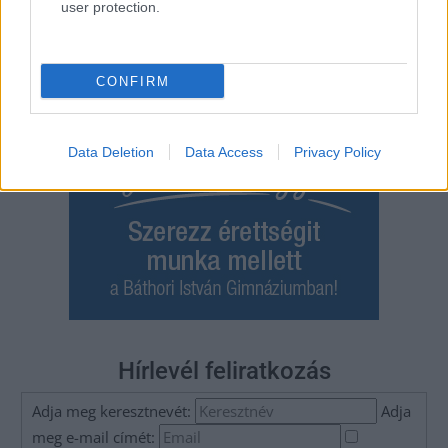
user protection.
CONFIRM
Data Deletion
Data Access
Privacy Policy
Hírlevél feliratkozás
Adja meg keresztnevét:
Adja
meg e-mail címét: