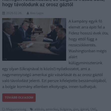
hogy távolodunk az orosz gáztól
2026.02.26.
Kiss Lajos
A kampány egyik fő
elemét arra építi fel a
Fidesz hosszú évek óta,
hogy ettől függ a
rezsicsökkentés.
Washingtonban mégis
aláírt
külügyminiszterünk
egy olyan (Ukrajnával is közös!) nyilatkozatot, ami a
nagymennyiségű amerikai gáz vásárlását és az orosz gáztól
való távolodást jelenti. Ezt persze kifelejtette beszámolójából,
a bolgár kormány ellenben elkotyogta, innen tudhatjuk.
TOVÁBB OLVASOM
,
,
,
,
,
,
Magyarország
aláírás
amerikai
bulgária
gaz
ígéret
LNG