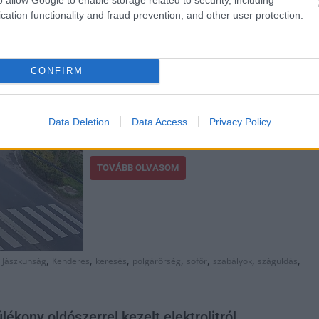
cation functionality and fraud prevention, and other user protection.
Egyre gyakrabban találkozunk ilyen, a
szabályokat és a törvényeket abszolút
semmibe vevő, életveszélyesen száguldozó
CONFIRM
sofőrrel Jász-Nagykun-Szolnok megyében.
Most a kamerafelvétel alapján keresik ezt az
audist, aki néhány centi híján gázolta el a
Data Deletion
Data Access
Privacy Policy
gyalogátkelőhelyen a fiatal férfit.
TOVÁBB OLVASOM
,
,
,
,
,
,
,
,
Jászkunság
Kenderes
keresés
polgárőrség
sofőr
szabályok
száguldás
ékony oldószerrel kezelt elektrolitról