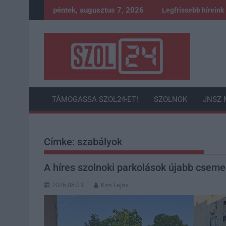
Skip
péntek, augusztus 7, 2026
Legfrissebb híreink
to
content
TÁMOGASSA SZOL24-ET!
SZOLNOK
JNSZ 
Címke:
szabályok
A híres szolnoki parkolások újabb csemeg
2026.08.03.
Kiss Lajos