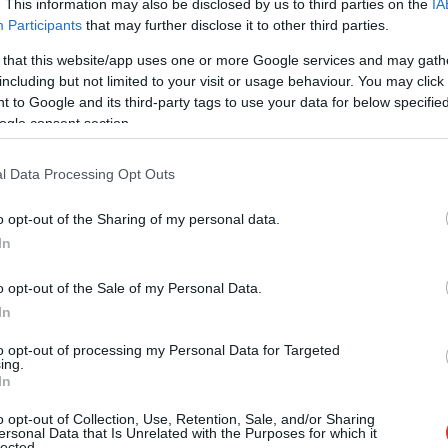
. This information may also be disclosed by us to third parties on the
IA
Participants
that may further disclose it to other third parties.
Súlykorlátozás miatt ha túl sok hulladék lesz
 that this website/app uses one or more Google services and may gath
egy kukában, a szolgáltató egyszerűen nem
including but not limited to your visit or usage behaviour. You may click 
viszi el, csak ha még fizetünk rá. Hasonlóan
 to Google and its third-party tags to use your data for below specifi
bosszantó, hogy eddig ingyenes
ogle consent section.
szolgáltatások is fizetőssé válnak bő egy hét
múlva, de legkésőbb január elsején.
l Data Processing Opt Outs
TOVÁBB OLVASOM
o opt-out of the Sharing of my personal data.
In
o opt-out of the Sale of my Personal Data.
In
to opt-out of processing my Personal Data for Targeted
,
,
,
,
,
,
,
megye
mohu
súly
szabályok
szállítás
szemét
törmelék
változás
ing.
In
alanítás Szolnokon
o opt-out of Collection, Use, Retention, Sale, and/or Sharing
ersonal Data that Is Unrelated with the Purposes for which it
lected.