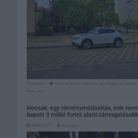
,
,
,
Szolnok
autó
betartás
felfestés
Jász-Nagykun Szolnok
,
tilos
vita
Nocsak, egy törvénymódosítás, már nem 
kapott 3 millió forint alatti támogatásokk
2026.01.21.
Kiss Lajos