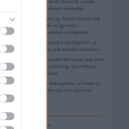
Csődbe ment a tószegi Accell Hunland, a hazai
kerékpárgyártás meghatározó szereplője
Egyszer fent, egyszer lent, így festett a Duna a két
évvel ezelőtti árvíz idején és így most –
fotógyűjtemény ugyanazokból a szögekből
Ilyenek eddig a tapasztalatok a vendégektől – a
hőhullám miatt ingyenes a strandolás Szolnokon
Nem biztató: a hétvégi kisebb felfrissülés után jövő
héten megint visszatér a forróság, újra rekkenő
hőség jön, akár 38 fokokkal
Közzétették a szakértői állásfoglalást, a Fiumei úti
fák többsége szakszerűen már nem ápolható
Elérhetőség
Adatkezelési tájékoztató