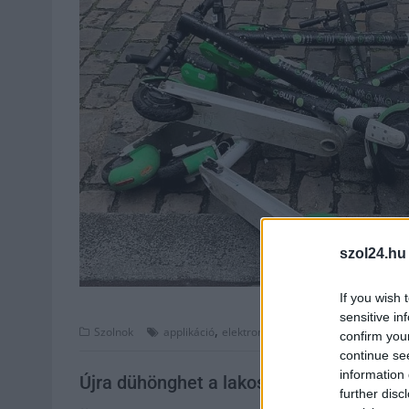
szol24.hu
If you wish 
sensitive in
,
,
,
Szolnok
applikáció
elektromos rollerek
gyalogosok
kö
confirm you
continue se
information 
Újra dühönghet a lakosság, változnak a 
further disc