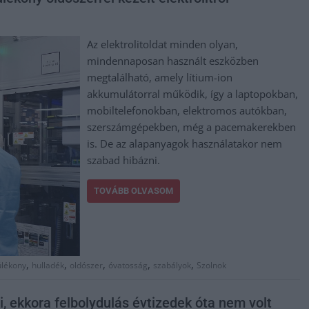
Az elektrolitoldat minden olyan,
mindennaposan használt eszközben
megtalálható, amely lítium-ion
akkumulátorral működik, így a laptopokban,
mobiltelefonokban, elektromos autókban,
szerszámgépekben, még a pacemakerekben
is. De az alapanyagok használatakor nem
szabad hibázni.
TOVÁBB OLVASOM
,
,
,
,
,
úlékony
hulladék
oldószer
óvatosság
szabályok
Szolnok
 ekkora felbolydulás évtizedek óta nem volt