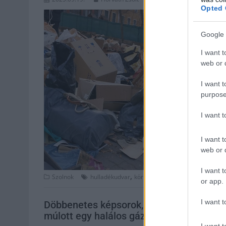
Opted 
Google 
I want t
web or d
I want t
purpose
I want 
I want t
web or d
I want t
,
,
Szolnok
hulladékudvar
környezetvédelem
lomtalanítás
or app.
I want t
Döbbenetes képsorok, ámokfutó jászkun
múlott egy halálos gázolás – videó
I want t