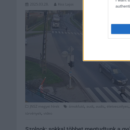
2025.03.28.
Kiss Lajos
authenti
,
,
,
JNSZ megyei hírek
ámokfutó
audi
audis
életveszélyes
,
törvények
video
Szolnok: sokkal többet megtudtunk a gyúl