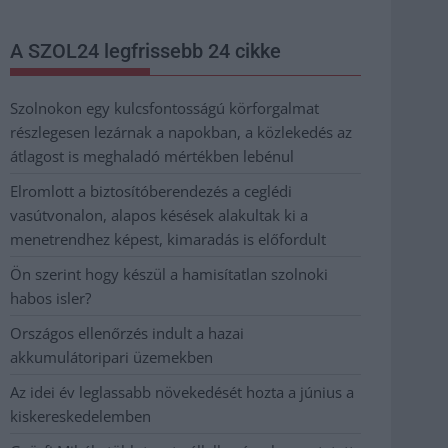
A SZOL24 legfrissebb 24 cikke
Szolnokon egy kulcsfontosságú körforgalmat
részlegesen lezárnak a napokban, a közlekedés az
átlagost is meghaladó mértékben lebénul
Elromlott a biztosítóberendezés a ceglédi
vasútvonalon, alapos késések alakultak ki a
menetrendhez képest, kimaradás is előfordult
Ön szerint hogy készül a hamisítatlan szolnoki
habos isler?
Országos ellenőrzés indult a hazai
akkumulátoripari üzemekben
Az idei év leglassabb növekedését hozta a június a
kiskereskedelemben