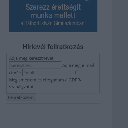
Hírlevél feliratkozás
Adja meg keresztnevét:
Adja meg e-mail
címét:
Megismertem és elfogadom a
GDPR-
szabályzat
ot
Nem szeretne lemaradni semmiről? Csak egy kattintás, és
hírlevelünk a legfrissebb információkkal és exkluzív
tartalmakkal hétről hétre postaládájába érkezik!