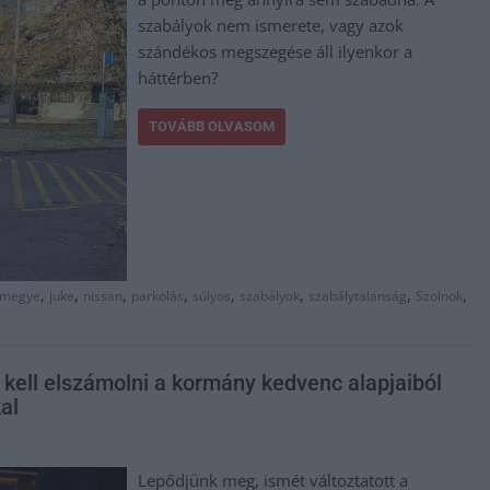
szabályok nem ismerete, vagy azok
szándékos megszegése áll ilyenkor a
háttérben?
TOVÁBB OLVASOM
,
,
,
,
,
,
,
,
 megye
juke
nissan
parkolás
súlyos
szabályok
szabálytalanság
Szolnok
kell elszámolni a kormány kedvenc alapjaiból
al
Lepődjünk meg, ismét változtatott a