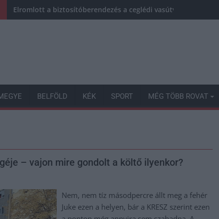
Elromlott a biztosítóberendezés a ceglédi vasútvonalon, alap
MEGYE
BELFÖLD
KÉK
SPORT
MÉG TÖBB ROVAT
éje – vajon mire gondolt a költő ilyenkor?
Nem, nem tíz másodpercre állt meg a fehér
Juke ezen a helyen, bár a KRESZ szerint ezen
a ponton még annyira sem szabadna. A