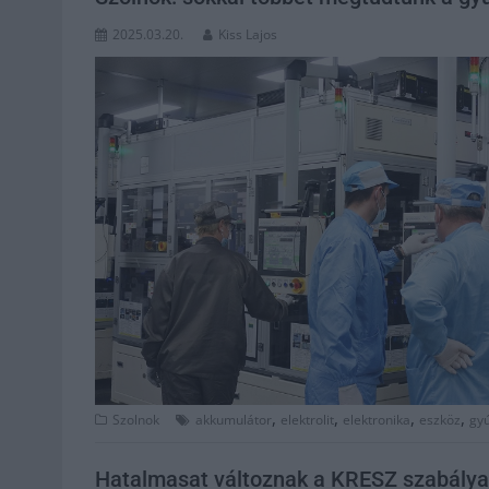
2025.03.20.
Kiss Lajos
,
,
,
,
Szolnok
akkumulátor
elektrolit
elektronika
eszköz
gy
Hatalmasat változnak a KRESZ szabályai,