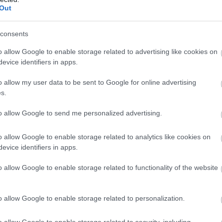
Out
Szeptember végén és október elején ismét
lomtalanítási akció lesz Szolnokon, de az idei
consents
gyűjtéshez már új előírások társulnak. A cél
a felelős hulladékkezelés, amelyhez pontos
o allow Google to enable storage related to advertising like cookies on
evice identifiers in apps.
útmutatást is adnak a lakosoknak – derül ki
a Szolnok TV riportjából.
o allow my user data to be sent to Google for online advertising
s.
TOVÁBB OLVASOM
to allow Google to send me personalized advertising.
o allow Google to enable storage related to analytics like cookies on
evice identifiers in apps.
o allow Google to enable storage related to functionality of the website
,
,
szabályok
Szolnok
o allow Google to enable storage related to personalization.
sági audist keresnek, tizedmásodperceken
o allow Google to enable storage related to security, including