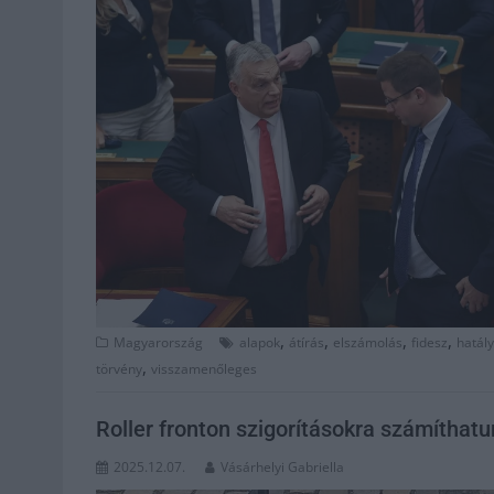
,
,
,
,
Magyarország
alapok
átírás
elszámolás
fidesz
hatály
,
törvény
visszamenőleges
Roller fronton szigorításokra számíthat
2025.12.07.
Vásárhelyi Gabriella