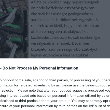
A fiatalok körében nagy népszerűségnek
örvendő közlekedő eszközök gyakran
okoznak bosszúságot gyalogosoknak
autósoknak és bicikliseknek egyaránt. A
rollerek azon kívül, hogy napi szinten úton-
útfélen elhagyatva akadályozzák a
közlekedést városszerte, sok esetben igen
veszélyesek is lehetnek. December
közepétől azonban szigorúbb szabályok
lépnek érvénybe a használatukkal
kapcsolatban, ami javulást hozhat
Szolnokon roller fronton.
 -
Do Not Process My Personal Information
TOVÁBB OLVASOM
to opt-out of the sale, sharing to third parties, or processing of your per
formation for targeted advertising by us, please use the below opt-out s
,
,
,
,
,
zlekedés
Lime rollerek
rollerek
szabályok
Szolnok
változás
r selection. Please note that after your opt-out request is processed y
eing interest-based ads based on personal information utilized by us or
disclosed to third parties prior to your opt-out. You may separately opt-
szemétszállítás szabályai
losure of your personal information by third parties on the IAB’s list of