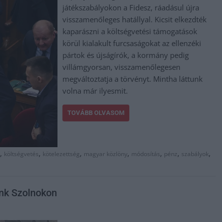
játékszabályokon a Fidesz, ráadásul újra
visszamenőleges hatállyal. Kicsit elkezdték
kaparászni a költségvetési támogatások
körül kialakult furcsaságokat az ellenzéki
pártok és újságírók, a kormány pedig
villámgyorsan, visszamenőlegesen
megváltoztatja a törvényt. Mintha láttunk
volna már ilyesmit.
TOVÁBB OLVASOM
,
,
,
,
,
,
,
költségvetés
kötelezettség
magyar közlöny
módosítás
pénz
szabályok
unk Szolnokon