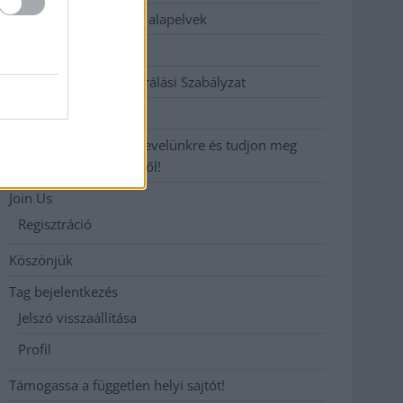
Etikai és függetlenségi alapelvek
Hirdetési árak
Hozzászólási és Moderálási Szabályzat
Impresszum
Iratkozzon fel heti hírlevelünkre és tudjon meg
még többet megyénkről!
Join Us
Regisztráció
Köszönjük
Tag bejelentkezés
Jelszó visszaállítása
Profil
Támogassa a független helyi sajtót!