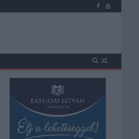
os késések alakultak ki a menetrendhez képest, kimaradás is előf