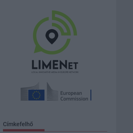
Címkefelhő