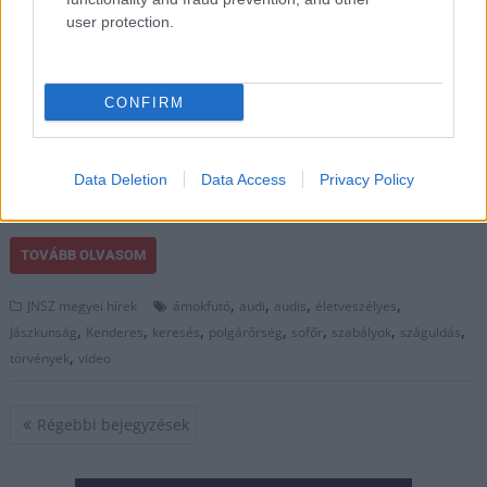
törvényeket abszolút
user protection.
semmibe vevő,
életveszélyesen
száguldozó sofőrrel
CONFIRM
Jász-Nagykun-Szolnok
megyében. Most a kamerafelvétel alapján keresik ezt az
audist, aki néhány centi híján gázolta el a gyalogátkelőhelyen
Data Deletion
Data Access
Privacy Policy
a fiatal férfit.
TOVÁBB OLVASOM
,
,
,
,
JNSZ megyei hírek
ámokfutó
audi
audis
életveszélyes
,
,
,
,
,
,
,
Jászkunság
Kenderes
keresés
polgárőrség
sofőr
szabályok
száguldás
,
törvények
video
Bejegyzés
Régebbi bejegyzések
navigáció