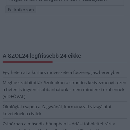
Nem szeretne lemaradni semmiről? Csak egy kattintás, és hírlevelünk a
legfrissebb információkkal és exkluzív tartalmakkal hétről hétre
postaládájába érkezik!
A SZOL24 legfrissebb 24 cikke
Egy héten át a kortárs művészeté a főszerep Jászberényben
Meghosszabbították Szolnokon a strandos kedvezményt, ezen
a héten is ingyen csobbanhatunk – nem mindenki örül ennek
(VIDEÓVAL)
Ökológiai csapda a Zagyvánál, kormányzati vizsgálatot
követelnek a civilek
Zsinórban a második hónapban is óriási többlettel zárt a