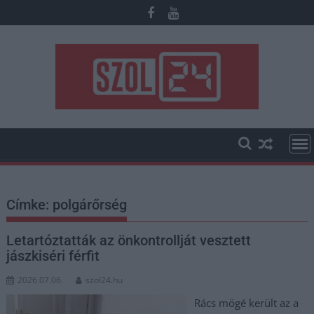
Skip
to
content
Címke:
polgárőrség
Letartóztatták az önkontrollját vesztett
jászkiséri férfit
2026.07.06.
szol24.hu
Rács mögé került az a