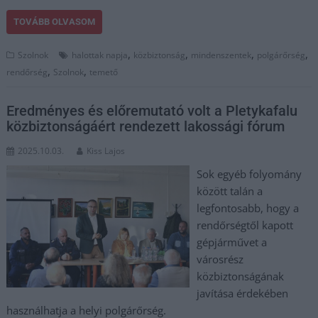
TOVÁBB OLVASOM
,
,
,
,
Szolnok
halottak napja
közbiztonság
mindenszentek
polgárőrség
,
,
rendőrség
Szolnok
temető
Eredményes és előremutató volt a Pletykafalu
közbiztonságáért rendezett lakossági fórum
2025.10.03.
Kiss Lajos
Sok egyéb folyomány
között talán a
legfontosabb, hogy a
rendőrségtől kapott
gépjárművet a
városrész
közbiztonságának
javítása érdekében
használhatja a helyi polgárőrség.