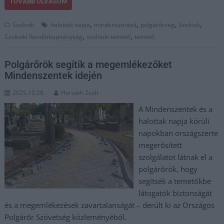
TOVÁBB OLVASOM
,
,
,
,
Szolnok
halottak napja
mindenszentek
polgárőrség
Szolnok
,
,
Szolnoki Rendőrkapitányság
szolnoki temető
temető
Polgárőrök segítik a megemlékezőket
Mindenszentek idején
2025.10.28.
Horváth Zsolt
A Mindenszentek és a
halottak napja körüli
napokban országszerte
megerősített
szolgálatot látnak el a
polgárőrök, hogy
segítsék a temetőkbe
látogatók biztonságát
és a megemlékezések zavartalanságát – derült ki az Országos
Polgárőr Szövetség közleményéből.