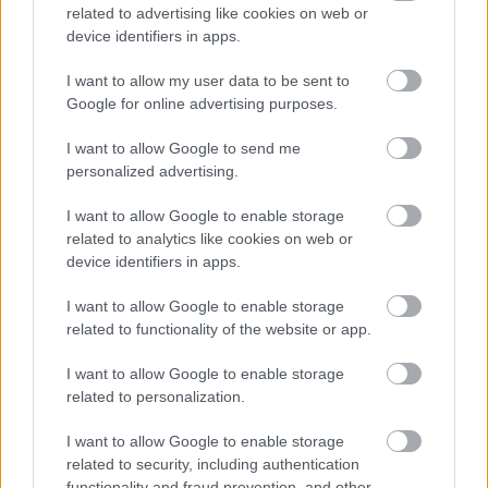
related to advertising like cookies on web or
biztosításában részt
device identifiers in apps.
vevő polgárőrök állítólag bántalmaztak egy férfit. Az ügyben
már eljárás indult, gyanúsítottakat hallgattak ki, sőt, az
I want to allow my user data to be sent to
érintettek tagságát az Országos Polgárőr Szövetség is
Google for online advertising purposes.
megszüntette.
I want to allow Google to send me
personalized advertising.
TOVÁBB OLVASOM
I want to allow Google to enable storage
,
,
,
JNSZ megyei hírek
bántalmazás
Barabásné Forgács Edit
erőszak
related to analytics like cookies on web or
,
,
,
,
Kenderes
Országos Polgárőr Szövetség
polgárőr
polgárőrség
városnap
device identifiers in apps.
I want to allow Google to enable storage
Döbbenetes képsorok, ámokfutó jászkunsági
related to functionality of the website or app.
audist keresnek, tizedmásodperceken múlott
egy halálos gázolás – videó
I want to allow Google to enable storage
related to personalization.
2025.03.28.
Kiss Lajos
Egyre gyakrabban
I want to allow Google to enable storage
találkozunk ilyen, a
related to security, including authentication
szabályokat és a
functionality and fraud prevention, and other