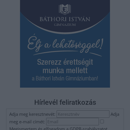
Hírlevél feliratkozás
Adja meg keresztnevét:
Adja
meg e-mail címét:
Megismertem és elfogadom a
GDPR-szabályzat
ot