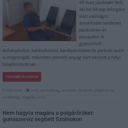
49 éves jászkiséri férfi,
aki bő fél nap leforgása
alatt valóságos
ámokfutást rendezett
Jászkiséren és
Jászapátin. A
gyanúsított
dohányboltot, italdiszkontot, kerékpárüzletet és parkoló autót
is megrongált, miközben jelentős anyagi kárt okozott a helyi
tulajdonosoknak.
TOVÁBB OLVASOM
,
,
,
,
,
Kék hírek
autó
garázdaság
Jászapáti
Jászkisér
polgárőrség
,
,
rendőrség
rongálás
üzlet
Nem hagyta magára a polgárőröket:
gumiszerviz segített Szolnokon