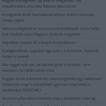
magyar költségvetés, így sikerült megállítani, sőt
visszafordítani a korábbi fideszes pénzszórást
A magyarok közel harmadának teljesen kiürül a kasszája
hónap végére
Néma tisztelgéssel és szirénaszóval emlékeztek a hősi halált
halt tűzoltókra Jász-Nagykun-Szolnok megyében
Hajnalban csaptak fel a lángok Kisújszálláson
Szalagkorlátnak csapódott egy autó a 4-es főúton, Szajolnál
történt a baleset
Már reggel nyár van, de délután jöhet a fordulat – erre
készüljön, ha hétfőn útnak indul
Hogyan került a Kossuth téri metrómegállóba egy vaddisznó?
Odaúszott, majd a szárazföldön gyorsan megoldotta a
továbbiakat (VIDEÓVAL)
Az utolsó pillanatban mentette meg a döntetlent a Karcag