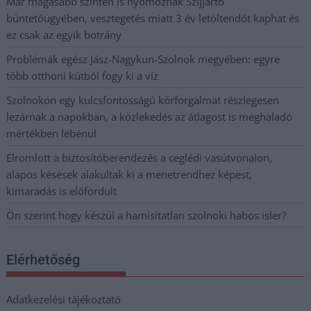
Már magasabb szinten is nyomoznak Szijjártó
büntetőügyében, vesztegetés miatt 3 év letöltendőt kaphat és
ez csak az egyik botrány
Problémák egész Jász-Nagykun-Szolnok megyében: egyre
több otthoni kútból fogy ki a víz
Szolnokon egy kulcsfontosságú körforgalmat részlegesen
lezárnak a napokban, a közlekedés az átlagost is meghaladó
mértékben lebénul
Elromlott a biztosítóberendezés a ceglédi vasútvonalon,
alapos késések alakultak ki a menetrendhez képest,
kimaradás is előfordult
Ön szerint hogy készül a hamisítatlan szolnoki habos isler?
Elérhetőség
Adatkezelési tájékoztató