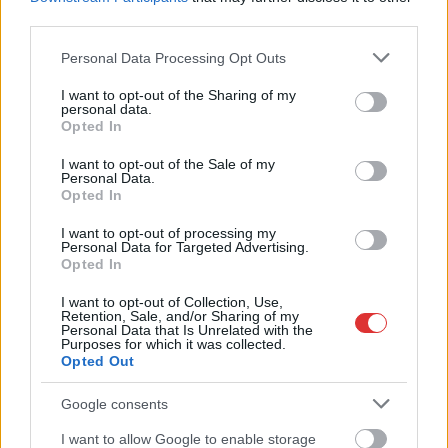
fogalmaztak: nagy szükség lesz rá, amilyen a közbiztonsági
third parties.
helyzet.
Please note that this website/app uses one or more Google
Personal Data Processing Opt Outs
services and may gather and store information including but
TOVÁBB OLVASOM
not limited to your visit or usage behaviour. You may click to
I want to opt-out of the Sharing of my
personal data.
grant or deny consent to Google and its third-party tags to
Opted In
,
,
,
,
JNSZ megyei hírek
dacia
gépkocsi
közbiztonság
polgármester
use your data for below specified purposes in below Google
,
,
polgárőrség
Újszász
vásárlás
consent section.
I want to opt-out of the Sale of my
Personal Data.
Opted In
Három polgárőr verhetett meg egy férfit
Kenderesen
I want to opt-out of processing my
Personal Data for Targeted Advertising.
Opted In
2025.09.04.
Fazekas Adrián
Egy súlyos, még
I want to opt-out of Collection, Use,
Retention, Sale, and/or Sharing of my
augusztusban történt
Personal Data that Is Unrelated with the
Purposes for which it was collected.
incidens borzolja a
Opted Out
kedélyeket Kenderesen
a Magyar Hang nemrég
Google consents
megjelenő cikke után,
I want to allow Google to enable storage
miszerint a városnap