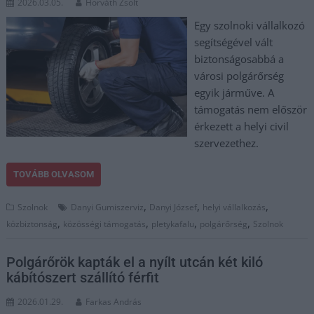
2026.03.05.
Horváth Zsolt
Egy szolnoki vállalkozó
segítségével vált
biztonságosabbá a
városi polgárőrség
egyik járműve. A
támogatás nem először
érkezett a helyi civil
szervezethez.
TOVÁBB OLVASOM
,
,
,
Szolnok
Danyi Gumiszerviz
Danyi József
helyi vállalkozás
,
,
,
,
közbiztonság
közösségi támogatás
pletykafalu
polgárőrség
Szolnok
Polgárőrök kapták el a nyílt utcán két kiló
kábítószert szállító férfit
2026.01.29.
Farkas András