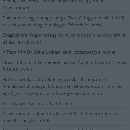
A nyúl, a rolleres és a csodálkozó kislány: így mémel
Magyarország
Baka András egy hónapja még a Tiszától független államfőről
beszélt – most elfogadta Magyar Péterék felkérését
Drágább lett Magyarország, de vajon jobb is? – kemény kritika
a hazai turizmusról
A Tisza Párt Dr. Baka Andrást jelöli köztársasági elnöknek
Óriási, több mint két méteres harcsát fogott a Tiszán a 13 éves
fiú (VIDEÓVAL)
Hétfőn kezdik, csütörtökön végeznek – lezárás miatt
fennakadásokra és pótlóbuszos közlekedésre számítsunk az
egyik Jász-Nagykun-Szolnok megyei vasútvonalon
Visszaszámlálás indul: -1, 0, Sziget!
Magyarország jobban látszik közelről – heti médiaszemle a
független helyi sajtóból