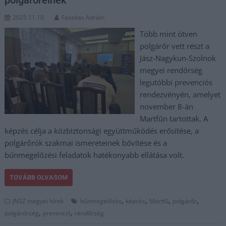
2025.11.10.
Fazekas Adrián
Több mint ötven
polgárőr vett részt a
Jász-Nagykun-Szolnok
megyei rendőrség
legutóbbi prevenciós
rendezvényén, amelyet
november 8-án
Martfűn tartottak. A
képzés célja a közbiztonsági együttműködés erősítése, a
polgárőrök szakmai ismereteinek bővítése és a
bűnmegelőzési feladatok hatékonyabb ellátása volt.
TOVÁBB OLVASOM
,
,
,
,
JNSZ megyei hírek
bűnmegelőzés
képzés
Martfű
polgárőr
,
,
polgárőrség
prevenció
rendőrség