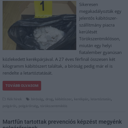
Sikeresen
megakadályozták egy
jelentős kábítószer-
szállítmány piacra
kerülését
Törökszentmiklóson,
miután egy helyi
fiatalember gyanúsan
közlekedett kerékpárjával. A 27 éves férfinál összesen két
kilogramm kábítószert találtak, a bíróság pedig már el is
rendelte a letartóztatását.
TOVÁBB OLVASOM
,
,
,
,
,
Kék hírek
bíróság
drog
kábítószer
kerékpár
letartóztatás
,
,
polgárőr
polgárőrség
törökszentmiklós
Martfűn tartottak prevenciós képzést megyénk
polgárőreinek