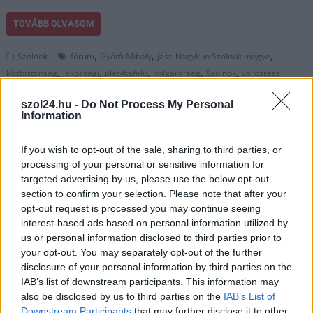
TOVÁBB OLVASOM
,
,
,
Szolnok
fórum
Győrfi Mihály
Jász-Nagykun Szolnok megye
,
,
,
,
,
közbiztonság
lakossági
pletykafalu
polgárőrség
Szolnok
városrész
szol24.hu -
Do Not Process My Personal
Hamarosan kap egy új Daciát az újszászi
Information
polgárőrség
If you wish to opt-out of the sale, sharing to third parties, or
2025.09.12.
Kiss Lajos
processing of your personal or sensitive information for
A polgármester nagy
targeted advertising by us, please use the below opt-out
örömmel számolt be
section to confirm your selection. Please note that after your
arról, hogy sikerült a
opt-out request is processed you may continue seeing
hétmillióba kerülő
interest-based ads based on personal information utilized by
us or personal information disclosed to third parties prior to
gépjárművet
your opt-out. You may separately opt-out of the further
beszerezni. Egyelőre
disclosure of your personal information by third parties on the
még csak képen
IAB’s list of downstream participants. This information may
létezik, de várhatóan
also be disclosed by us to third parties on the
IAB’s List of
napokon belül megérkezik és szolgálatba állhat. Ahogy
Downstream Participants
that may further disclose it to other