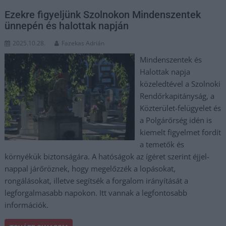
Ezekre figyeljünk Szolnokon Mindenszentek
ünnepén és halottak napján
2025.10.28.
Fazekas Adrián
Mindenszentek és
Halottak napja
közeledtével a Szolnoki
Rendőrkapitányság, a
Közterület-felügyelet és
a Polgárőrség idén is
kiemelt figyelmet fordít
a temetők és
környékük biztonságára. A hatóságok az ígéret szerint éjjel-
nappal járőröznek, hogy megelőzzék a lopásokat,
rongálásokat, illetve segítsék a forgalom irányítását a
legforgalmasabb napokon. Itt vannak a legfontosabb
információk.