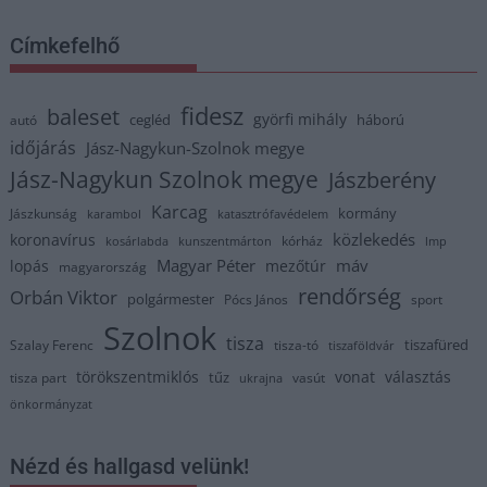
Címkefelhő
fidesz
baleset
györfi mihály
cegléd
háború
autó
időjárás
Jász-Nagykun-Szolnok megye
Jász-Nagykun Szolnok megye
Jászberény
Karcag
kormány
Jászkunság
karambol
katasztrófavédelem
közlekedés
koronavírus
kórház
kosárlabda
kunszentmárton
lmp
Magyar Péter
máv
lopás
mezőtúr
magyarország
rendőrség
Orbán Viktor
polgármester
Pócs János
sport
Szolnok
tisza
tiszafüred
Szalay Ferenc
tisza-tó
tiszaföldvár
törökszentmiklós
vonat
választás
tűz
tisza part
vasút
ukrajna
önkormányzat
Nézd és hallgasd velünk!