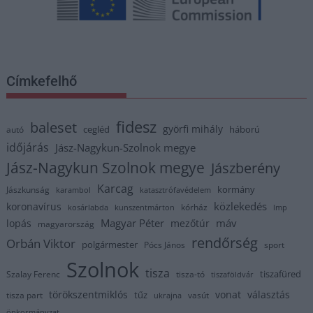
Címkefelhő
fidesz
baleset
györfi mihály
cegléd
háború
autó
időjárás
Jász-Nagykun-Szolnok megye
Jász-Nagykun Szolnok megye
Jászberény
Karcag
kormány
Jászkunság
karambol
katasztrófavédelem
közlekedés
koronavírus
kórház
kosárlabda
kunszentmárton
lmp
Magyar Péter
máv
lopás
mezőtúr
magyarország
rendőrség
Orbán Viktor
polgármester
Pócs János
sport
Szolnok
tisza
tiszafüred
Szalay Ferenc
tisza-tó
tiszaföldvár
törökszentmiklós
vonat
választás
tűz
tisza part
vasút
ukrajna
önkormányzat