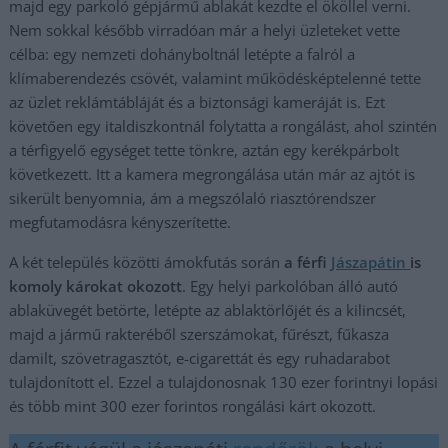
majd egy parkoló gépjármű ablakát kezdte el ököllel verni.
Nem sokkal később virradóan már a helyi üzleteket vette
célba: egy nemzeti dohányboltnál letépte a falról a
klímaberendezés csövét, valamint működésképtelenné tette
az üzlet reklámtábláját és a biztonsági kameráját is. Ezt
követően egy italdiszkontnál folytatta a rongálást, ahol szintén
a térfigyelő egységet tette tönkre, aztán egy kerékpárbolt
következett. Itt a kamera megrongálása után már az ajtót is
sikerült benyomnia, ám a megszólaló riasztórendszer
megfutamodásra kényszerítette.
A két település közötti ámokfutás során
a férfi
Jászapátin
is
komoly károkat okozott
. Egy helyi parkolóban álló autó
ablaküvegét betörte, letépte az ablaktörlőjét és a kilincsét,
majd a jármű rakteréből szerszámokat, fűrészt, fűkasza
damilt, szövetragasztót, e-cigarettát és egy ruhadarabot
tulajdonított el. Ezzel a tulajdonosnak 130 ezer forintnyi lopási
és több mint 300 ezer forintos rongálási kárt okozott.