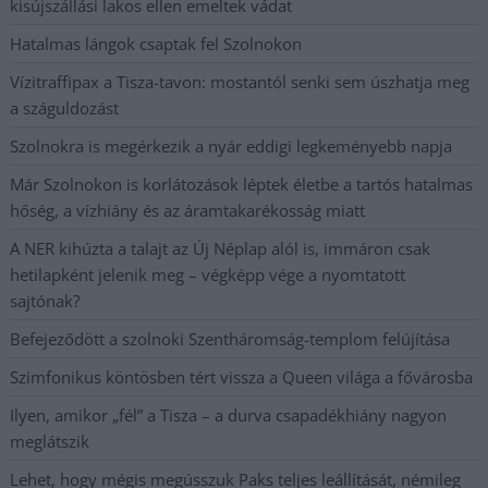
kisújszállási lakos ellen emeltek vádat
Hatalmas lángok csaptak fel Szolnokon
Vízitraffipax a Tisza-tavon: mostantól senki sem úszhatja meg
a száguldozást
Szolnokra is megérkezik a nyár eddigi legkeményebb napja
Már Szolnokon is korlátozások léptek életbe a tartós hatalmas
hőség, a vízhiány és az áramtakarékosság miatt
A NER kihúzta a talajt az Új Néplap alól is, immáron csak
hetilapként jelenik meg – végképp vége a nyomtatott
sajtónak?
Befejeződött a szolnoki Szentháromság-templom felújítása
Szimfonikus köntösben tért vissza a Queen világa a fővárosba
Ilyen, amikor „fél” a Tisza – a durva csapadékhiány nagyon
meglátszik
Lehet, hogy mégis megússzuk Paks teljes leállítását, némileg