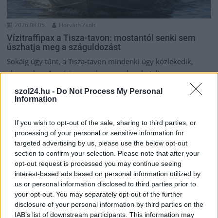
2026.08.05.
Horváth Zsolt
Vízitraffipax a Tisza-tavon: mostantól senki sem
úszhatja meg a száguldozást
Sokáig úgy tűnt, a Tisza-tavon mindenki úgy közlekedik,
ahogy akar. A nyári szezonban azonban betelt a...
Kék hírek
szol24.hu -
Do Not Process My Personal
Information
If you wish to opt-out of the sale, sharing to third parties, or
processing of your personal or sensitive information for
targeted advertising by us, please use the below opt-out
section to confirm your selection. Please note that after your
opt-out request is processed you may continue seeing
interest-based ads based on personal information utilized by
us or personal information disclosed to third parties prior to
your opt-out. You may separately opt-out of the further
disclosure of your personal information by third parties on the
IAB’s list of downstream participants. This information may