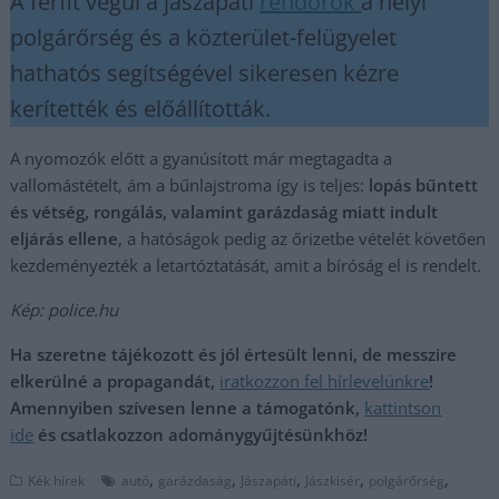
A férfit végül a jászapáti
rendőrök
a helyi
polgárőrség és a közterület-felügyelet
hathatós segítségével sikeresen kézre
kerítették és előállították.
A nyomozók előtt a gyanúsított már megtagadta a
vallomástételt, ám a bűnlajstroma így is teljes:
lopás bűntett
és vétség, rongálás, valamint garázdaság miatt indult
eljárás ellene
, a hatóságok pedig az őrizetbe vételét követően
kezdeményezték a letartóztatását, amit a bíróság el is rendelt.
Kép: police.hu
Ha szeretne tájékozott és jól értesült lenni, de messzire
elkerülné a propagandát,
iratkozzon fel hírlevelünkre
!
Amennyiben szívesen lenne a támogatónk,
kattintson
ide
és csatlakozzon adománygyűjtésünkhöz!
,
,
,
,
,
Kék hírek
autó
garázdaság
Jászapáti
Jászkisér
polgárőrség