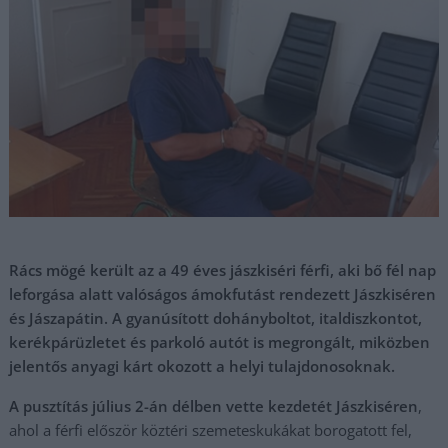
Rács mögé került az a 49 éves jászkiséri férfi, aki bő fél nap
leforgása alatt valóságos ámokfutást rendezett Jászkiséren
és Jászapátin. A gyanúsított dohányboltot, italdiszkontot,
kerékpárüzletet és parkoló autót is megrongált, miközben
jelentős anyagi kárt okozott a helyi tulajdonosoknak.
A pusztítás július 2-án délben vette kezdetét Jászkiséren
,
ahol a férfi először köztéri szemeteskukákat borogatott fel,