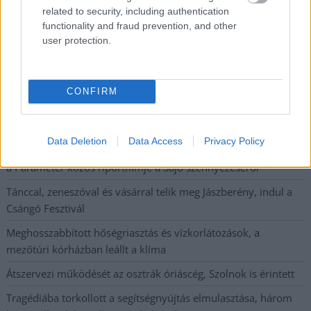
Ilyenek eddig a tapasztalatok a vendégektől – a hőhullám
related to security, including authentication
functionality and fraud prevention, and other
miatt ingyenes a strandolás Szolnokon
user protection.
Nem biztató: a hétvégi kisebb felfrissülés után jövő héten
megint visszatér a forróság, újra rekkenő hőség jön, akár 38
fokokkal
CONFIRM
Közzétették a szakértői állásfoglalást, a Fiumei úti fák
többsége szakszerűen már nem ápolható
Data Deletion
Data Access
Privacy Policy
A MÚOSZ sajtódíjának második helyét nyerte el a Borsod24 és
a Paraméter közös riportfilmje a Sajó szennyezéséről
Tánccal, zeneszóval és vásárral telik meg Jászberény, indul a
Csángó Fesztivál
Meghosszabbított hőségriasztás és vízkorlátozások, a
mezőtúri kórházban leállt a klíma
Átszervezi működését az osztrák óriáscég, Szolnok is érintett
Tragédiába torkollott a segítségnyújtás elmulasztása, három