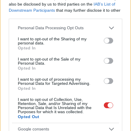
also be disclosed by us to third parties on the
IAB’s List of
Downstream Participants
that may further disclose it to other
2026.08.04.
Horváth Zsolt
third parties.
Mentők és rendőrök lepték el az Ady Endre utat, egy
kerékpáros is érintett
Please note that this website/app uses one or more Google
Personal Data Processing Opt Outs
services and may gather and store information including but
Rendőrök és a mentők jelenlétére lettek figyelmesek kedd
not limited to your visit or usage behaviour. You may click to
I want to opt-out of the Sharing of my
reggel a szolnoki Ady Endre úton. A belvárosban...
personal data.
grant or deny consent to Google and its third-party tags to
Opted In
Kék hírek
use your data for below specified purposes in below Google
consent section.
I want to opt-out of the Sale of my
Personal Data.
Opted In
I want to opt-out of processing my
Personal Data for Targeted Advertising.
Opted In
I want to opt-out of Collection, Use,
Retention, Sale, and/or Sharing of my
Personal Data that Is Unrelated with the
Purposes for which it was collected.
Opted Out
Google consents