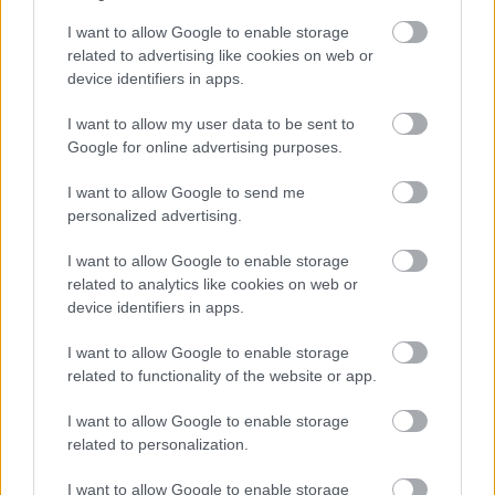
I want to allow Google to enable storage
related to advertising like cookies on web or
device identifiers in apps.
I want to allow my user data to be sent to
Hírlevél feliratkozás
Google for online advertising purposes.
Adja meg keresztnevét:
Adja
I want to allow Google to send me
meg e-mail címét:
personalized advertising.
Megismertem és elfogadom a
GDPR-szabályzat
ot
I want to allow Google to enable storage
related to analytics like cookies on web or
device identifiers in apps.
Nem szeretne lemaradni semmiről? Csak egy kattintás, és hírlevelünk a
legfrissebb információkkal és exkluzív tartalmakkal hétről hétre
I want to allow Google to enable storage
postaládájába érkezik!
related to functionality of the website or app.
I want to allow Google to enable storage
related to personalization.
A SZOL24 legfrissebb 24 cikke
I want to allow Google to enable storage