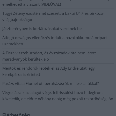
emelkedett a vízszint (VIDEÓVAL)
Tugyi Zétény ezüstérmet szerzett a bakui U17-es birkózó-
világbajnokságon
Jászberényben is korlátozásokat vezetnek be
Átfogó országos ellenőrzés indult a hazai akkumulátoripari
üzemekben
A Tisza visszahúzódott, és évszázadok óta nem látott
maradványok kerültek elő
Mentők és rendőrök lepték el az Ady Endre utat, egy
kerékpáros is érintett
Parázs vita a Fiumei úti beruházásról: mi lesz a fákkal?
Végre látszik az alagút vége, felfrissülést hozó hidegfront
közeledik, de előtte néhány napig még pokoli rekordhőség jön
Elérhetőség