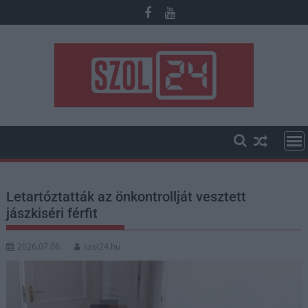
Skip
to
content
Letartóztatták az önkontrollját vesztett
jászkiséri férfit
2026.07.06.
szol24.hu