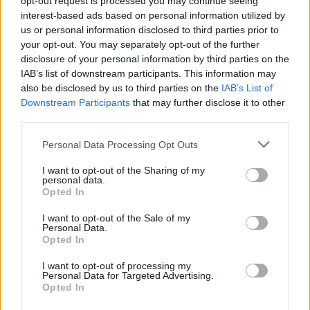
opt-out request is processed you may continue seeing
számos részletre rávilágított.
interest-based ads based on personal information utilized by
us or personal information disclosed to third parties prior to
TOVÁBB OLVASOM
your opt-out. You may separately opt-out of the further
disclosure of your personal information by third parties on the
,
,
,
,
,
Szolnok
áldozat
hajóbaleset
ittas
motorcsónak
száguldás
IAB’s list of downstream participants. This information may
,
,
Szolnok
verőce
vezető
also be disclosed by us to third parties on the
IAB’s List of
Downstream Participants
that may further disclose it to other
third parties.
Halálos motorbaleset óriási sebességgel,
miközben a Jászkunságban is rajzanak a
Please note that this website/app uses one or more Google
Personal Data Processing Opt Outs
kétkerekűek
services and may gather and store information including but
not limited to your visit or usage behaviour. You may click to
I want to opt-out of the Sharing of my
2024.04.29.
Kiss Lajos
personal data.
grant or deny consent to Google and its third-party tags to
Opted In
use your data for below specified purposes in below Google
Örök vitatéma a
consent section.
motorosok és az
I want to opt-out of the Sale of my
Personal Data.
autósok között, hogy
Opted In
melyik vigyáz kevésbé
I want to opt-out of processing my
a másikra. Az sosem
Personal Data for Targeted Advertising.
volt kérdés, hogy ha
Opted In
baleset történik,