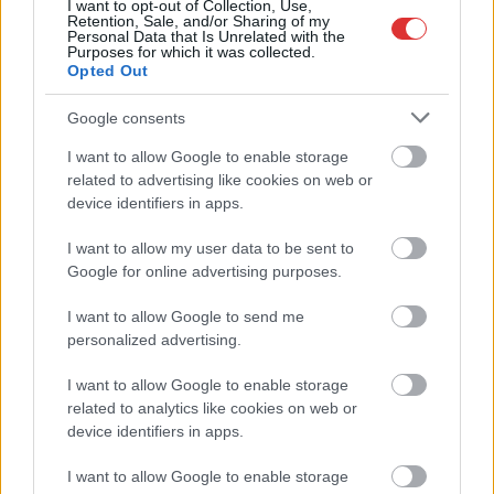
I want to opt-out of Collection, Use,
biztosan a motoros
Retention, Sale, and/or Sharing of my
Personal Data that Is Unrelated with the
húzza a rövidebbet, de még a kétkerekű járművek vezetői
Purposes for which it was collected.
között sincs egyetértés néhány brutális balesetnél. Ezen a
Opted Out
hétvégén is csak bővül a fekete statisztika.
Google consents
TOVÁBB OLVASOM
I want to allow Google to enable storage
related to advertising like cookies on web or
,
,
,
JNSZ megyei hírek
baleset
életveszély
gyorshajtás
halálos
device identifiers in apps.
,
,
,
,
baleset
Jászkunság
motoros
szabálytalan
száguldás
I want to allow my user data to be sent to
Google for online advertising purposes.
Centikre száguldott a haláltól a főúton a
motoros – videó
I want to allow Google to send me
personalized advertising.
2023.07.18.
Kiss Lajos
Semmivel nem
I want to allow Google to enable storage
magyarázható ön- és
related to analytics like cookies on web or
közveszélyes
device identifiers in apps.
száguldást mutatott be
I want to allow Google to enable storage
a végtelenségig