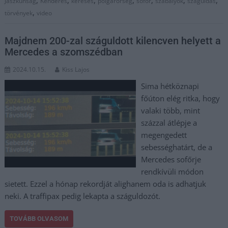
Jászkunság
Kenderes
keresés
polgárőrség
sofőr
szabályok
száguldás
,
törvények
video
Majdnem 200-zal száguldott kilencven helyett a
Mercedes a szomszédban
2024.10.15.
Kiss Lajos
Sima hétköznapi
főúton elég ritka, hogy
valaki több, mint
százzal átlépje a
megengedett
sebességhatárt, de a
Mercedes sofőrje
rendkívüli módon
sietett. Ezzel a hónap rekordját alighanem oda is adhatjuk
neki. A traffipax pedig lekapta a száguldozót.
TOVÁBB OLVASOM