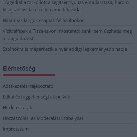
Tragédiába torkollott a segítségnyújtás elmulasztása, három
kisújszállási lakos ellen emeltek vádat
Hatalmas lángok csaptak fel Szolnokon
Vízitraffipax a Tisza-tavon: mostantól senki sem úszhatja meg
a száguldozást
Szolnokra is megérkezik a nyár eddigi legkeményebb napja
Elérhetőség
Adatkezelési tájékoztató
Etikai és függetlenségi alapelvek
Hirdetési árak
Hozzászólási és Moderálási Szabályzat
Impresszum