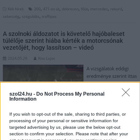
,
,
,
,
,
,
Kék hírek
200
471-es út
debrecen
főút
mercedes
rekord
,
,
sebesség
száguldás
traffipax
A szolnoki áldozatot is követelő hajóbaleset
túlélője szerint hiába kérték a motorcsónak
vezetőjét, hogy lassítson – videó
2024.05.29.
Kiss Lajos
A vizsgálatok eddigi
eredménye szerint ittas
állapotban, teljesen
logikátlan
szol24.hu -
Do Not Process My Personal
irányváltásokkal, nagy
Information
sebességgel vezette a
motorcsónakot az
If you wish to opt-out of the sale, sharing to third parties, or
azóta szintén elhunyt
processing of your personal or sensitive information for
targeted advertising by us, please use the below opt-out
férfi. A verőcei hajóbalesetben heten vesztették életüket –
section to confirm your selection. Please note that after your
köztük egy szolnoki fiatal is -, egyetlen túlélő van, aki most