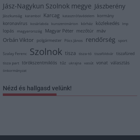
Jász-Nagykun Szolnok megye
Jászberény
Karcag
kormány
Jászkunság
karambol
katasztrófavédelem
közlekedés
koronavírus
kórház
kosárlabda
kunszentmárton
lmp
Magyar Péter
máv
lopás
mezőtúr
magyarország
rendőrség
Orbán Viktor
polgármester
Pócs János
sport
Szolnok
tisza
tiszafüred
Szalay Ferenc
tisza-tó
tiszaföldvár
törökszentmiklós
vonat
választás
tűz
tisza part
vasút
ukrajna
önkormányzat
Nézd és hallgasd velünk!