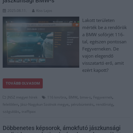
jászkunsági BMW-s
2025.08.11.
Kiss Lajos
Lakott területen
mérték be a rendőrök
a BMW sofőrjét 116-
tal, egészen pontosan
Fegyverneken. De
vajon elegendő
visszatartó erő, amit
ezért kapott?
TOVÁBB OLVASOM
,
,
,
,
JNSZ megyei hírek
116 km/óra
BMW
bmw-s
Fegyvernek
,
,
,
,
felelőtlen
Jász-Nagykun Szolnok megye
pénzbüntetés
rendőrség
,
száguldás
traffipax
Döbbenetes képsorok, ámokfutó jászkunsági