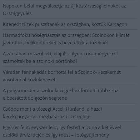
Napokon belül megválasztja az új köztársasági elnököt az
Országgyűlés
Kiterjedt tüzek pusztítanak az országban, köztük Karcagon
Harmadfokú hőségriasztás az országban: Szolnokon klímát
javítottak, helikoptereket is bevetettek a tüzeknél
A zárkában rosszul lett, elájult – ilyen körülményekről
számoltak be a szolnoki börtönből
Váratlan fennakadás borította fel a Szolnok–Kecskemét
vasútvonal közlekedését
A polgármester a szolnoki cégekhez fordult: több száz
elbocsátott dolgozón segítene
Csődbe ment a tószegi Accell Hunland, a hazai
kerékpárgyártás meghatározó szereplője
Egyszer fent, egyszer lent, így festett a Duna a két évvel
ezelőtti árvíz idején és így most – fotógyűjtemény