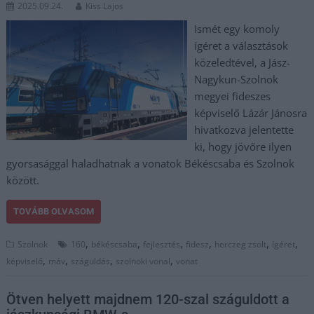
2025.09.24.
Kiss Lajos
Ismét egy komoly
ígéret a választások
közeledtével, a Jász-
Nagykun-Szolnok
megyei fideszes
képviselő Lázár Jánosra
hivatkozva jelentette
ki, hogy jövőre ilyen
gyorsasággal haladhatnak a vonatok Békéscsaba és Szolnok
között.
TOVÁBB OLVASOM
,
,
,
,
,
,
Szolnok
160
békéscsaba
fejlesztés
fidesz
herczeg zsolt
ígéret
,
,
,
,
képviselő
máv
száguldás
szolnoki vonal
vonat
Ötven helyett majdnem 120-szal száguldott a