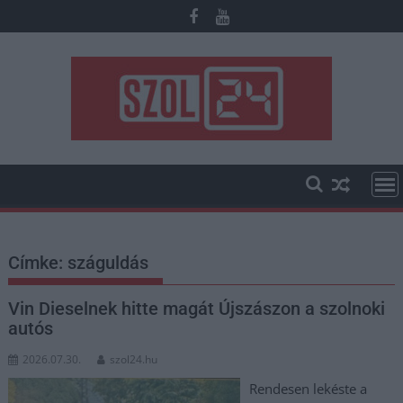
Skip
to
content
Címke:
száguldás
Vin Dieselnek hitte magát Újszászon a szolnoki
autós
2026.07.30.
szol24.hu
Rendesen lekéste a