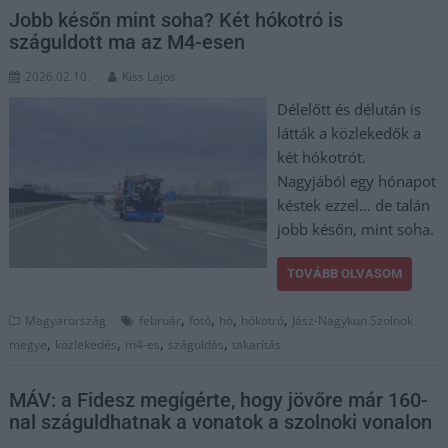
Jobb későn mint soha? Két hókotró is
száguldott ma az M4-esen
2026.02.10.
Kiss Lajos
Délelőtt és délután is
látták a közlekedők a
két hókotrót.
Nagyjából egy hónapot
késtek ezzel… de talán
jobb későn, mint soha.
TOVÁBB OLVASOM
,
,
,
,
Magyarország
február
fotó
hó
hókotró
Jász-Nagykun Szolnok
,
,
,
,
megye
közlekedés
m4-es
száguldás
takarítás
MÁV: a Fidesz megígérte, hogy jövőre már 160-
nal száguldhatnak a vonatok a szolnoki vonalon