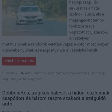
hétvégi száguldó
cirkuszt az a fiatal
szolnoki autós, aki a
megengedett tempó
többszörösével
vágtatott át Újszászon.
A veszélyes
mutatványnak a rendőrök vetettek véget: a sofőr most mélyen
a zsebébe nyúlhat, és a jogosítványa is veszélybe került.
TOVÁBB OLVASOM
,
,
,
,
,
,
Szolnok
autó
büntetés
gyorshajtás
kocsi
rendőrség
sebesség
,
,
száguldás
Szolnok
Újszász
Döbbenetes, tragikus baleset a hídon, oszlopnak
csapódott és három részre szakadt a száguldó
autó