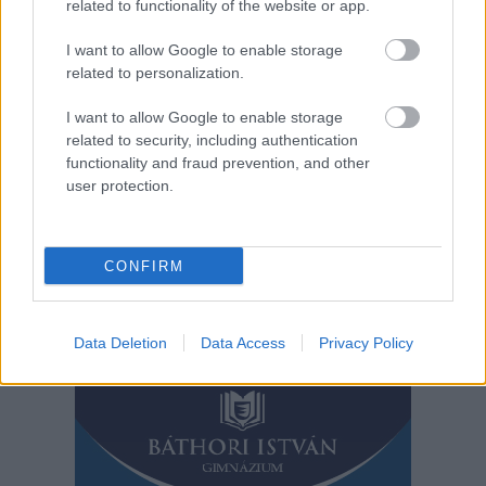
related to functionality of the website or app.
felelőtlen motoros
ámokfutó a 3-as
I want to allow Google to enable storage
főúton. Egy normál
related to personalization.
közúton, centikre mindkét oldalán egy-egy autóval, legalább
I want to allow Google to enable storage
kétszázzal suhant el hatalmas szerencsével. Egészen ijesztő
related to security, including authentication
képsorok.
functionality and fraud prevention, and other
user protection.
TOVÁBB OLVASOM
,
,
,
,
,
Kék hírek
3-as főút
centik
életveszély
motoros
száguldás
videó
CONFIRM
Bejegyzés
Régebbi bejegyzések
navigáció
Data Deletion
Data Access
Privacy Policy