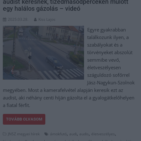
audist keresnek, tizedmásodperceken múlott
egy halálos gázolás – videó
2025.03.28.
Kiss Lajos
Egyre gyakrabban
találkozunk ilyen, a
szabályokat és a
törvényeket abszolút
semmibe vevő,
életveszélyesen
száguldozó sofőrrel
Jász-Nagykun-Szolnok
megyében. Most a kamerafelvétel alapján keresik ezt az
audist, aki néhány centi híján gázolta el a gyalogátkelőhelyen
a fiatal férfit.
TOVÁBB OLVASOM
,
,
,
,
JNSZ megyei hírek
ámokfutó
audi
audis
életveszélyes
,
,
,
,
,
,
,