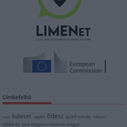
Címkefelhő
fidesz
baleset
györfi mihály
cegléd
háború
autó
időjárás
Jász-Nagykun-Szolnok megye