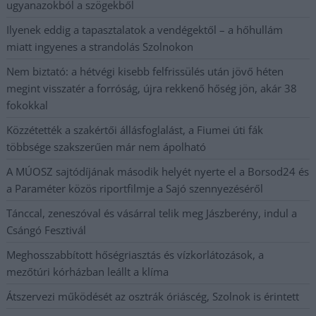
ugyanazokból a szögekből
Ilyenek eddig a tapasztalatok a vendégektől – a hőhullám
miatt ingyenes a strandolás Szolnokon
Nem biztató: a hétvégi kisebb felfrissülés után jövő héten
megint visszatér a forróság, újra rekkenő hőség jön, akár 38
fokokkal
Közzétették a szakértői állásfoglalást, a Fiumei úti fák
többsége szakszerűen már nem ápolható
A MÚOSZ sajtódíjának második helyét nyerte el a Borsod24 és
a Paraméter közös riportfilmje a Sajó szennyezéséről
Tánccal, zeneszóval és vásárral telik meg Jászberény, indul a
Csángó Fesztivál
Meghosszabbított hőségriasztás és vízkorlátozások, a
mezőtúri kórházban leállt a klíma
Átszervezi működését az osztrák óriáscég, Szolnok is érintett