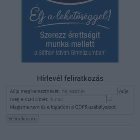
Hírlevél feliratkozás
Adja meg keresztnevét:
Adja
meg e-mail címét:
Megismertem és elfogadom a
GDPR-szabályzat
ot
Nem szeretne lemaradni semmiről? Csak egy kattintás, és hírlevelünk a
legfrissebb információkkal és exkluzív tartalmakkal hétről hétre