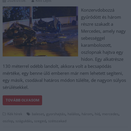
2026.05.08.
Kiss Lajos
Konzervdobozzá
gyűrődött és három
részre szakadt a
Mercedes, amely nagy
sebességgel
karambolozott,
oszlopnak hajtva egy
hídon. Egy alkatrésze
130 méterrel odébb landolt, akkora volt a becsapódás
mértéke, egy benne ülő emberen már nem lehetett segíteni,
egy másik, csodával határos módon túlélte, de nagyon súlyos
sérülésekkel.
TOVÁBB OLVASOM
,
,
,
,
,
,
Kék hírek
baleset
gyorshajtás
halálos
három
híd
mercedes
,
,
,
oszlop
száguldás
szeged
szétszakad