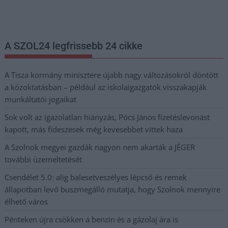
postaládájába érkezik!
A SZOL24 legfrissebb 24 cikke
A Tisza kormány minisztere újabb nagy változásokról döntött
a közoktatásban – például az iskolaigazgatók visszakapják
munkáltatói jogaikat
Sok volt az igazolatlan hiányzás, Pócs János fizetéslevonást
kapott, más fideszesek még kevesebbet vittek haza
A Szolnok megyei gazdák nagyon nem akarták a JÉGER
további üzemeltetését
Csendélet 5.0: alig balesetveszélyes lépcső és remek
állapotban levő buszmegálló mutatja, hogy Szolnok mennyire
élhető város
Pénteken újra csökken a benzin és a gázolaj ára is