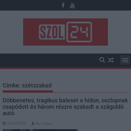
Skip
to
content
Címke:
szétszakad
Döbbenetes, tragikus baleset a hídon, oszlopnak
csapódott és három részre szakadt a száguldó
autó
2026.05.08.
Kiss Lajos