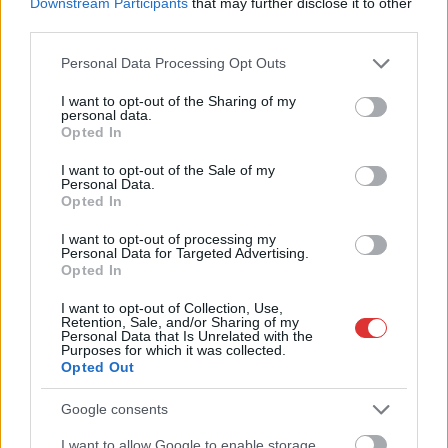
Downstream Participants
that may further disclose it to other
Hétfőn kezdik, csütörtökön végeznek – lezárás miatt
third parties.
fennakadásokra és pótlóbuszos közlekedésre számítsunk az
Please note that this website/app uses one or more Google
Personal Data Processing Opt Outs
egyik Jász-Nagykun-Szolnok megyei vasútvonalon
services and may gather and store information including but
not limited to your visit or usage behaviour. You may click to
I want to opt-out of the Sharing of my
Visszaszámlálás indul: -1, 0, Sziget!
personal data.
grant or deny consent to Google and its third-party tags to
Opted In
Magyarország jobban látszik közelről – heti médiaszemle a
use your data for below specified purposes in below Google
független helyi sajtóból
consent section.
I want to opt-out of the Sale of my
Personal Data.
Már magasabb szinten is nyomoznak Szijjártó
Opted In
büntetőügyében, vesztegetés miatt 3 év letöltendőt kaphat és
I want to opt-out of processing my
ez csak az egyik botrány
Personal Data for Targeted Advertising.
Opted In
Problémák egész Jász-Nagykun-Szolnok megyében: egyre
több otthoni kútból fogy ki a víz
I want to opt-out of Collection, Use,
Retention, Sale, and/or Sharing of my
Personal Data that Is Unrelated with the
Szolnokon egy kulcsfontosságú körforgalmat részlegesen
Purposes for which it was collected.
lezárnak a napokban, a közlekedés az átlagost is meghaladó
Opted Out
mértékben lebénul
Google consents
Elromlott a biztosítóberendezés a ceglédi vasútvonalon,
I want to allow Google to enable storage