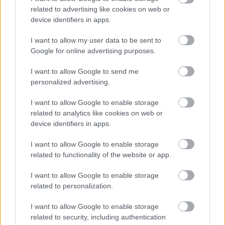
alapos késések alakultak ki a menetrendhez képest,
related to advertising like cookies on web or
kimaradás is előfordult
device identifiers in apps.
Ön szerint hogy készül a hamisítatlan szolnoki habos isler?
I want to allow my user data to be sent to
Országos ellenőrzés indult a hazai akkumulátoripari
Google for online advertising purposes.
üzemekben
I want to allow Google to send me
Az idei év leglassabb növekedését hozta a június a
personalized advertising.
kiskereskedelemben
I want to allow Google to enable storage
Györfi Mihály több tucat vállalkozással egyeztetett a
related to analytics like cookies on web or
kerékpárgyár dolgozóinak megsegítéséről
device identifiers in apps.
41 fok fölé forrósodott az ország, Szolnokon pedig egy másik
I want to allow Google to enable storage
rekord is megdőlt
related to functionality of the website or app.
Egy telefonhívást akart, végül rendőrök vitték el a mezőtúri
I want to allow Google to enable storage
férfit
related to personalization.
A Tisza kormány minisztere újabb nagy változásokról döntött
I want to allow Google to enable storage
a közoktatásban – például az iskolaigazgatók visszakapják
related to security, including authentication
munkáltatói jogaikat