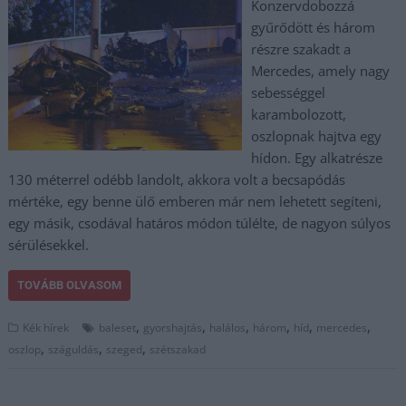
Konzervdobozzá
gyűrődött és három
részre szakadt a
Mercedes, amely nagy
sebességgel
karambolozott,
oszlopnak hajtva egy
hídon. Egy alkatrésze
130 méterrel odébb landolt, akkora volt a becsapódás
mértéke, egy benne ülő emberen már nem lehetett segíteni,
egy másik, csodával határos módon túlélte, de nagyon súlyos
sérülésekkel.
TOVÁBB OLVASOM
,
,
,
,
,
,
Kék hírek
baleset
gyorshajtás
halálos
három
híd
mercedes
,
,
,
oszlop
száguldás
szeged
szétszakad