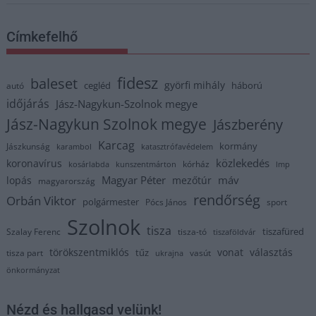
Címkefelhő
fidesz
baleset
györfi mihály
cegléd
háború
autó
időjárás
Jász-Nagykun-Szolnok megye
Jász-Nagykun Szolnok megye
Jászberény
Karcag
kormány
Jászkunság
karambol
katasztrófavédelem
közlekedés
koronavírus
kórház
kosárlabda
kunszentmárton
lmp
Magyar Péter
máv
lopás
mezőtúr
magyarország
rendőrség
Orbán Viktor
polgármester
Pócs János
sport
Szolnok
tisza
tiszafüred
Szalay Ferenc
tisza-tó
tiszaföldvár
törökszentmiklós
vonat
választás
tűz
tisza part
vasút
ukrajna
önkormányzat
Nézd és hallgasd velünk!