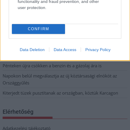
functionality and fraud prevention, and other
Sok volt az igazolatlan hiányzás, Pócs János fizetéslevonást
user protection.
kapott, más fideszesek még kevesebbet vittek haza
A Szolnok megyei gazdák nagyon nem akarták a JÉGER
CONFIRM
további üzemeltetését
Csendélet 5.0: alig balesetveszélyes lépcső és remek
állapotban levő buszmegálló mutatja, hogy Szolnok mennyire
Data Deletion
Data Access
Privacy Policy
élhető város
Pénteken újra csökken a benzin és a gázolaj ára is
Napokon belül megválasztja az új köztársasági elnököt az
Országgyűlés
Kiterjedt tüzek pusztítanak az országban, köztük Karcagon
Elérhetőség
Adatkezelési tájékoztató