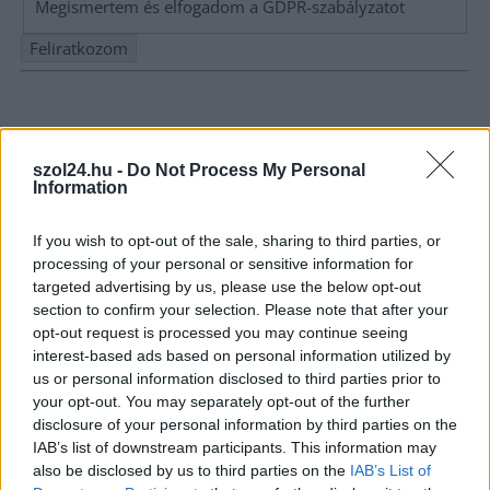
Megismertem és elfogadom a
GDPR-szabályzat
ot
Nem szeretne lemaradni semmiről? Csak egy kattintás, és hírlevelünk a
legfrissebb információkkal és exkluzív tartalmakkal hétről hétre
postaládájába érkezik!
szol24.hu -
Do Not Process My Personal
Information
A SZOL24 legfrissebb 24 cikke
If you wish to opt-out of the sale, sharing to third parties, or
processing of your personal or sensitive information for
Baka András egy hónapja még a Tiszától független államfőről
targeted advertising by us, please use the below opt-out
beszélt – most elfogadta Magyar Péterék felkérését
section to confirm your selection. Please note that after your
opt-out request is processed you may continue seeing
Drágább lett Magyarország, de vajon jobb is? – kemény kritika
interest-based ads based on personal information utilized by
a hazai turizmusról
us or personal information disclosed to third parties prior to
your opt-out. You may separately opt-out of the further
A Tisza Párt Dr. Baka Andrást jelöli köztársasági elnöknek
disclosure of your personal information by third parties on the
IAB’s list of downstream participants. This information may
Óriási, több mint két méteres harcsát fogott a Tiszán a 13 éves
also be disclosed by us to third parties on the
IAB’s List of
fiú (VIDEÓVAL)