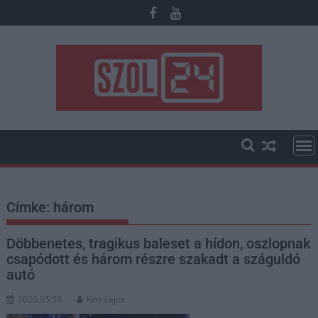
Skip
to
content
Címke:
három
Döbbenetes, tragikus baleset a hídon, oszlopnak
csapódott és három részre szakadt a száguldó
autó
2026.05.08.
Kiss Lajos