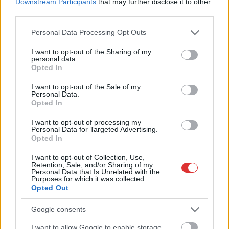
Downstream Participants
that may further disclose it to other
magyar költségvetés, így sikerült megállítani, sőt
third parties.
visszafordítani a korábbi fideszes pénzszórást
Please note that this website/app uses one or more Google
Personal Data Processing Opt Outs
A magyarok közel harmadának teljesen kiürül a kasszája
services and may gather and store information including but
hónap végére
not limited to your visit or usage behaviour. You may click to
I want to opt-out of the Sharing of my
personal data.
grant or deny consent to Google and its third-party tags to
Néma tisztelgéssel és szirénaszóval emlékeztek a hősi halált
Opted In
use your data for below specified purposes in below Google
halt tűzoltókra Jász-Nagykun-Szolnok megyében
consent section.
I want to opt-out of the Sale of my
Personal Data.
Hajnalban csaptak fel a lángok Kisújszálláson
Opted In
Szalagkorlátnak csapódott egy autó a 4-es főúton, Szajolnál
I want to opt-out of processing my
történt a baleset
Personal Data for Targeted Advertising.
Opted In
Már reggel nyár van, de délután jöhet a fordulat – erre
készüljön, ha hétfőn útnak indul
I want to opt-out of Collection, Use,
Retention, Sale, and/or Sharing of my
Personal Data that Is Unrelated with the
Hogyan került a Kossuth téri metrómegállóba egy vaddisznó?
Purposes for which it was collected.
Odaúszott, majd a szárazföldön gyorsan megoldotta a
Opted Out
továbbiakat (VIDEÓVAL)
Google consents
Az utolsó pillanatban mentette meg a döntetlent a Karcag
I want to allow Google to enable storage