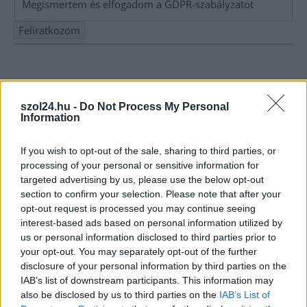
Megismertem és elfogadom a
GDPR-szabályzat
ot
Nem szeretne lemaradni semmiről? Csak egy kattintás, és hírlevelünk a
legfrissebb információkkal és exkluzív tartalmakkal hétről hétre
postaládájába érkezik!
szol24.hu -
Do Not Process My Personal
Information
A SZOL24 legfrissebb 24 cikke
If you wish to opt-out of the sale, sharing to third parties, or
processing of your personal or sensitive information for
Egy héten át a kortárs művészeté a főszerep Jászberényben
targeted advertising by us, please use the below opt-out
section to confirm your selection. Please note that after your
Meghosszabbították Szolnokon a strandos kedvezményt, ezen
opt-out request is processed you may continue seeing
a héten is ingyen csobbanhatunk – nem mindenki örül ennek
interest-based ads based on personal information utilized by
(VIDEÓVAL)
us or personal information disclosed to third parties prior to
your opt-out. You may separately opt-out of the further
Ökológiai csapda a Zagyvánál, kormányzati vizsgálatot
disclosure of your personal information by third parties on the
követelnek a civilek
IAB’s list of downstream participants. This information may
also be disclosed by us to third parties on the
IAB’s List of
Zsinórban a második hónapban is óriási többlettel zárt a