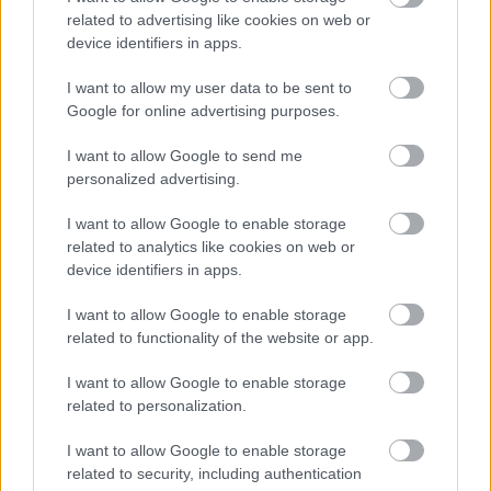
A nyúl, a rolleres és a csodálkozó kislány: így mémel
related to advertising like cookies on web or
Magyarország
device identifiers in apps.
Baka András egy hónapja még a Tiszától független államfőről
I want to allow my user data to be sent to
beszélt – most elfogadta Magyar Péterék felkérését
Google for online advertising purposes.
Drágább lett Magyarország, de vajon jobb is? – kemény kritika
I want to allow Google to send me
a hazai turizmusról
personalized advertising.
A Tisza Párt Dr. Baka Andrást jelöli köztársasági elnöknek
I want to allow Google to enable storage
Óriási, több mint két méteres harcsát fogott a Tiszán a 13 éves
related to analytics like cookies on web or
device identifiers in apps.
fiú (VIDEÓVAL)
Hétfőn kezdik, csütörtökön végeznek – lezárás miatt
I want to allow Google to enable storage
fennakadásokra és pótlóbuszos közlekedésre számítsunk az
related to functionality of the website or app.
egyik Jász-Nagykun-Szolnok megyei vasútvonalon
I want to allow Google to enable storage
Visszaszámlálás indul: -1, 0, Sziget!
related to personalization.
Magyarország jobban látszik közelről – heti médiaszemle a
I want to allow Google to enable storage
független helyi sajtóból
related to security, including authentication