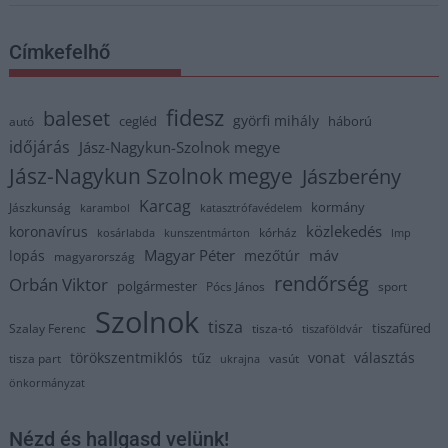
Címkefelhő
fidesz
baleset
györfi mihály
cegléd
háború
autó
időjárás
Jász-Nagykun-Szolnok megye
Jász-Nagykun Szolnok megye
Jászberény
Karcag
kormány
Jászkunság
karambol
katasztrófavédelem
közlekedés
koronavírus
kórház
kosárlabda
kunszentmárton
lmp
Magyar Péter
máv
lopás
mezőtúr
magyarország
rendőrség
Orbán Viktor
polgármester
Pócs János
sport
Szolnok
tisza
tiszafüred
Szalay Ferenc
tisza-tó
tiszaföldvár
törökszentmiklós
vonat
választás
tűz
tisza part
vasút
ukrajna
önkormányzat
Nézd és hallgasd velünk!