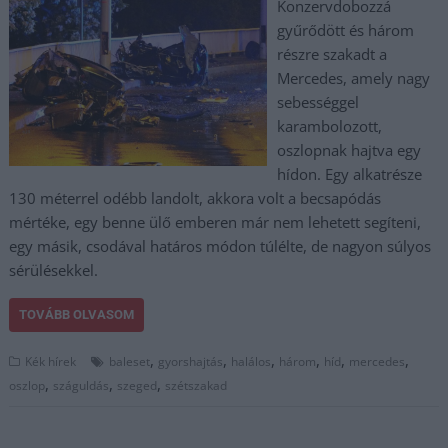
Konzervdobozzá
gyűrődött és három
részre szakadt a
Mercedes, amely nagy
sebességgel
karambolozott,
oszlopnak hajtva egy
hídon. Egy alkatrésze
130 méterrel odébb landolt, akkora volt a becsapódás
mértéke, egy benne ülő emberen már nem lehetett segíteni,
egy másik, csodával határos módon túlélte, de nagyon súlyos
sérülésekkel.
TOVÁBB OLVASOM
,
,
,
,
,
,
Kék hírek
baleset
gyorshajtás
halálos
három
híd
mercedes
,
,
,
oszlop
száguldás
szeged
szétszakad