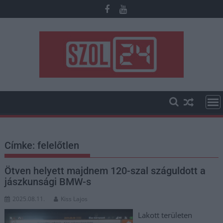
Skip
to
content
Címke:
felelőtlen
Ötven helyett majdnem 120-szal száguldott a
jászkunsági BMW-s
2025.08.11.
Kiss Lajos
Lakott területen