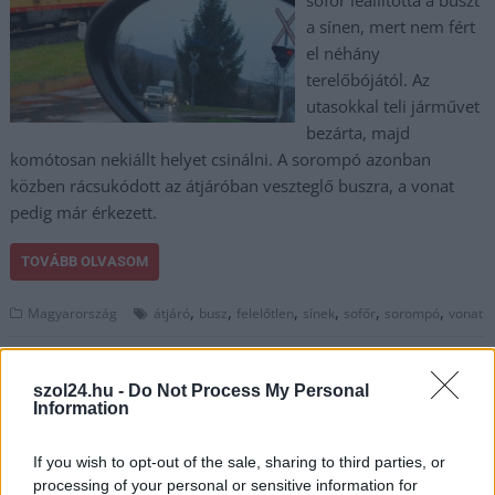
sofőr leállította a buszt
a sínen, mert nem fért
el néhány
terelőbójától. Az
utasokkal teli járművet
bezárta, majd
komótosan nekiállt helyet csinálni. A sorompó azonban
közben rácsukódott az átjáróban veszteglő buszra, a vonat
pedig már érkezett.
TOVÁBB OLVASOM
,
,
,
,
,
,
Magyarország
átjáró
busz
felelőtlen
sínek
sofőr
sorompó
vonat
szol24.hu -
Do Not Process My Personal
Information
If you wish to opt-out of the sale, sharing to third parties, or
processing of your personal or sensitive information for