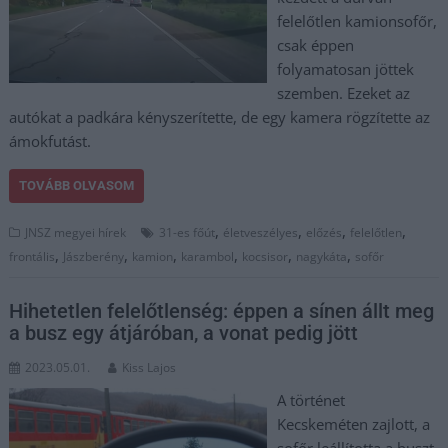
felelőtlen kamionsofőr,
csak éppen
folyamatosan jöttek
szemben. Ezeket az
autókat a padkára kényszerítette, de egy kamera rögzítette az
ámokfutást.
TOVÁBB OLVASOM
,
,
,
,
JNSZ megyei hírek
31-es főút
életveszélyes
előzés
felelőtlen
,
,
,
,
,
,
frontális
Jászberény
kamion
karambol
kocsisor
nagykáta
sofőr
Hihetetlen felelőtlenség: éppen a sínen állt meg
a busz egy átjáróban, a vonat pedig jött
2023.05.01.
Kiss Lajos
A történet
Kecskeméten zajlott, a