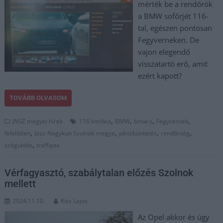
mérték be a rendőrök
a BMW sofőrjét 116-
tal, egészen pontosan
Fegyverneken. De
vajon elegendő
visszatartó erő, amit
ezért kapott?
TOVÁBB OLVASOM
,
,
,
,
JNSZ megyei hírek
116 km/óra
BMW
bmw-s
Fegyvernek
,
,
,
,
felelőtlen
Jász-Nagykun Szolnok megye
pénzbüntetés
rendőrség
,
száguldás
traffipax
Vérfagyasztó, szabálytalan előzés Szolnok
mellett
2024.11.10.
Kiss Lajos
Az Opel akkor és úgy