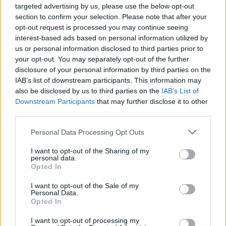
targeted advertising by us, please use the below opt-out
section to confirm your selection. Please note that after your
opt-out request is processed you may continue seeing
interest-based ads based on personal information utilized by
us or personal information disclosed to third parties prior to
your opt-out. You may separately opt-out of the further
disclosure of your personal information by third parties on the
IAB’s list of downstream participants. This information may
also be disclosed by us to third parties on the
IAB’s List of
Downstream Participants
that may further disclose it to other
third parties.
Hírlevél feliratkozás
Please note that this website/app uses one or more Google
Personal Data Processing Opt Outs
services and may gather and store information including but
not limited to your visit or usage behaviour. You may click to
I want to opt-out of the Sharing of my
Adja meg keresztnevét:
Adja
personal data.
grant or deny consent to Google and its third-party tags to
meg e-mail címét:
Opted In
use your data for below specified purposes in below Google
Megismertem és elfogadom a
GDPR-szabályzat
ot
consent section.
I want to opt-out of the Sale of my
Personal Data.
Opted In
Nem szeretne lemaradni semmiről? Csak egy kattintás, és hírlevelünk a
I want to opt-out of processing my