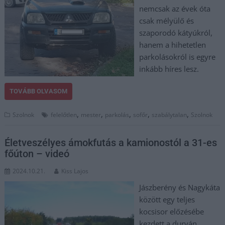
nemcsak az évek óta
csak mélyülő és
szaporodó kátyúkról,
hanem a hihetetlen
parkolásokról is egyre
inkább híres lesz.
TOVÁBB OLVASOM
,
,
,
,
,
Szolnok
felelőtlen
mester
parkolás
sofőr
szabálytalan
Szolnok
Életveszélyes ámokfutás a kamionostól a 31-es
főúton – videó
2024.10.21.
Kiss Lajos
Jászberény és Nagykáta
között egy teljes
kocsisor előzésébe
kezdett a durván