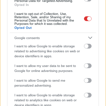
Personal Data for Targeted Advertising.
legfrissebb információkkal és exkluzív tartalmakkal hétről hétre
Opted In
postaládájába érkezik!
I want to opt-out of Collection, Use,
Retention, Sale, and/or Sharing of my
Personal Data that Is Unrelated with the
A SZOL24 legfrissebb 24 cikke
Purposes for which it was collected.
Opted Out
Szolnokon egy kulcsfontosságú körforgalmat részlegesen
Google consents
lezárnak a napokban, a közlekedés az átlagost is meghaladó
I want to allow Google to enable storage
mértékben lebénul
related to advertising like cookies on web or
device identifiers in apps.
Elromlott a biztosítóberendezés a ceglédi vasútvonalon,
alapos késések alakultak ki a menetrendhez képest,
I want to allow my user data to be sent to
kimaradás is előfordult
Google for online advertising purposes.
Ön szerint hogy készül a hamisítatlan szolnoki habos isler?
I want to allow Google to send me
Országos ellenőrzés indult a hazai akkumulátoripari
personalized advertising.
üzemekben
I want to allow Google to enable storage
Az idei év leglassabb növekedését hozta a június a
related to analytics like cookies on web or
kiskereskedelemben
device identifiers in apps.