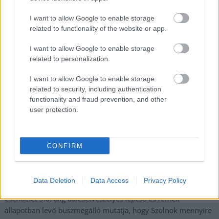
Györfi Mihály több tucat vállalkozással egyeztetett a
I want to allow Google to enable storage
kerékpárgyár dolgozóinak megsegítéséről
related to functionality of the website or app.
41 fok fölé forrósodott az ország, Szolnokon pedig egy másik
I want to allow Google to enable storage
rekord is megdőlt
related to personalization.
Egy telefonhívást akart, végül rendőrök vitték el a mezőtúri
I want to allow Google to enable storage
férfit
related to security, including authentication
A Tisza kormány minisztere újabb nagy változásokról döntött
functionality and fraud prevention, and other
user protection.
a közoktatásban – például az iskolaigazgatók visszakapják
munkáltatói jogaikat
Sok volt az igazolatlan hiányzás, Pócs János fizetéslevonást
CONFIRM
kapott, más fideszesek még kevesebbet vittek haza
A Szolnok megyei gazdák nagyon nem akarták a JÉGER
további üzemeltetését
Data Deletion
Data Access
Privacy Policy
Csendélet 5.0: alig balesetveszélyes lépcső és remek
állapotban levő buszmegálló mutatja, hogy Szolnok mennyire