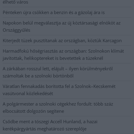
élhető város
Pénteken újra csökken a benzin és a gázolaj ára is
Napokon belül megválasztja az új köztársasági elnököt az
Országgyűlés
Kiterjedt tüzek pusztítanak az országban, köztük Karcagon
Harmadfokú hőségriasztás az országban: Szolnokon klímát
javítottak, helikoptereket is bevetettek a tüzeknél
A zárkában rosszul lett, elájult – ilyen körülményekről
számoltak be a szolnoki börtönből
Váratlan fennakadás borította fel a Szolnok–Kecskemét
vasútvonal közlekedését
A polgármester a szolnoki cégekhez fordult: több száz
elbocsátott dolgozón segítene
Csődbe ment a tószegi Accell Hunland, a hazai
kerékpárgyártás meghatározó szereplője