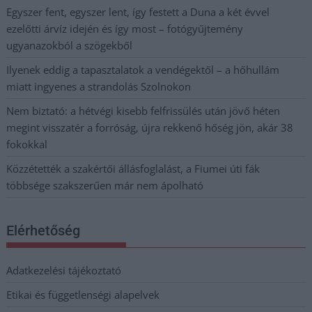
Egyszer fent, egyszer lent, így festett a Duna a két évvel
ezelőtti árvíz idején és így most – fotógyűjtemény
ugyanazokból a szögekből
Ilyenek eddig a tapasztalatok a vendégektől – a hőhullám
miatt ingyenes a strandolás Szolnokon
Nem biztató: a hétvégi kisebb felfrissülés után jövő héten
megint visszatér a forróság, újra rekkenő hőség jön, akár 38
fokokkal
Közzétették a szakértői állásfoglalást, a Fiumei úti fák
többsége szakszerűen már nem ápolható
Elérhetőség
Adatkezelési tájékoztató
Etikai és függetlenségi alapelvek