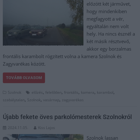
előzött két járművet,
hogy mindenkiben
megfagyott a vér,
egyáltalán nem volt
hely. Ha nincs észnél a
két másik résztvevő,
akkor egy borzalmas
frontális karambolt rögzített volna a kamera Szolnok és
Zagyvarékas között.
TOVÁBB OLVASOM
,
,
,
,
,
Szolnok
előzés
felelőtlen
frontális
kamera
karambol
,
,
,
szabálytalan
Szolnok
vasárnap
zagyvarékas
Újabb fekete öves parkolómesterek Szolnokról
2024.11.05.
Kiss Lajos
Szolnok lassan