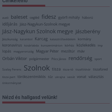
Címkefelhő
fidesz
baleset
györfi mihály
cegléd
háború
autó
időjárás
Jász-Nagykun-Szolnok megye
Jász-Nagykun Szolnok megye
Jászberény
Karcag
kormány
Jászkunság
karambol
katasztrófavédelem
közlekedés
koronavírus
kórház
kosárlabda
kunszentmárton
lmp
Magyar Péter
máv
lopás
mezőtúr
magyarország
rendőrség
Orbán Viktor
polgármester
Pócs János
sport
Szolnok
tisza
tiszafüred
Szalay Ferenc
tisza-tó
tiszaföldvár
törökszentmiklós
vonat
választás
tűz
tisza part
vasút
ukrajna
önkormányzat
Nézd és hallgasd velünk!