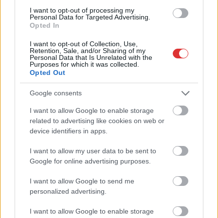
A Szolnok megyei gazdák nagyon nem akarták a JÉGER
I want to opt-out of processing my
további üzemeltetését
Personal Data for Targeted Advertising.
Opted In
Csendélet 5.0: alig balesetveszélyes lépcső és remek
I want to opt-out of Collection, Use,
állapotban levő buszmegálló mutatja, hogy Szolnok mennyire
Retention, Sale, and/or Sharing of my
élhető város
Personal Data that Is Unrelated with the
Purposes for which it was collected.
Opted Out
Pénteken újra csökken a benzin és a gázolaj ára is
Napokon belül megválasztja az új köztársasági elnököt az
Google consents
Országgyűlés
I want to allow Google to enable storage
Kiterjedt tüzek pusztítanak az országban, köztük Karcagon
related to advertising like cookies on web or
device identifiers in apps.
Harmadfokú hőségriasztás az országban: Szolnokon klímát
javítottak, helikoptereket is bevetettek a tüzeknél
I want to allow my user data to be sent to
Google for online advertising purposes.
A zárkában rosszul lett, elájult – ilyen körülményekről
számoltak be a szolnoki börtönből
I want to allow Google to send me
personalized advertising.
Váratlan fennakadás borította fel a Szolnok–Kecskemét
vasútvonal közlekedését
I want to allow Google to enable storage