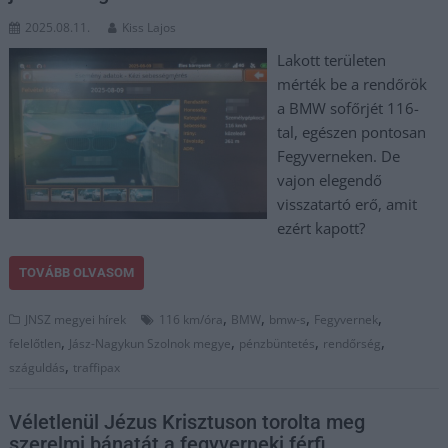
2025.08.11.
Kiss Lajos
Lakott területen
mérték be a rendőrök
a BMW sofőrjét 116-
tal, egészen pontosan
Fegyverneken. De
vajon elegendő
visszatartó erő, amit
ezért kapott?
TOVÁBB OLVASOM
,
,
,
,
JNSZ megyei hírek
116 km/óra
BMW
bmw-s
Fegyvernek
,
,
,
,
felelőtlen
Jász-Nagykun Szolnok megye
pénzbüntetés
rendőrség
,
száguldás
traffipax
Véletlenül Jézus Krisztuson torolta meg
szerelmi bánatát a fegyverneki férfi