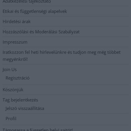
Adatkezelési tájékoztató
Etikai és függetlenségi alapelvek
Hirdetési árak
Hozzászólási és Moderálási Szabályzat
Impresszum
Iratkozzon fel heti hírlevelünkre és tudjon meg még többet
megyénkről!
Join Us
Regisztráció
Köszönjük
Tag bejelentkezés
Jelszó visszaállítása
Profil
Támogassa a független helyi sajtót!