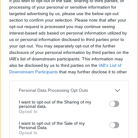
If you wish to opt-out of the sale, sharing to third parties, or
Adja meg keresztnevét:
Adja
processing of your personal or sensitive information for
meg e-mail címét:
targeted advertising by us, please use the below opt-out
Megismertem és elfogadom a
GDPR-szabályzat
ot
section to confirm your selection. Please note that after your
opt-out request is processed you may continue seeing
interest-based ads based on personal information utilized by
us or personal information disclosed to third parties prior to
Nem szeretne lemaradni semmiről? Csak egy kattintás, és hírlevelünk a
your opt-out. You may separately opt-out of the further
legfrissebb információkkal és exkluzív tartalmakkal hétről hétre
disclosure of your personal information by third parties on the
IAB’s list of downstream participants. This information may
postaládájába érkezik!
also be disclosed by us to third parties on the
IAB’s List of
Downstream Participants
that may further disclose it to other
third parties.
A SZOL24 legfrissebb 24 cikke
Please note that this website/app uses one or more Google
Personal Data Processing Opt Outs
services and may gather and store information including but
A Tisza kormány minisztere újabb nagy változásokról döntött
not limited to your visit or usage behaviour. You may click to
I want to opt-out of the Sharing of my
a közoktatásban – például az iskolaigazgatók visszakapják
personal data.
grant or deny consent to Google and its third-party tags to
Opted In
munkáltatói jogaikat
use your data for below specified purposes in below Google
consent section.
Sok volt az igazolatlan hiányzás, Pócs János fizetéslevonást
I want to opt-out of the Sale of my
Personal Data.
kapott, más fideszesek még kevesebbet vittek haza
Opted In