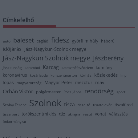
Címkefelhő
fidesz
baleset
györfi mihály
cegléd
háború
autó
időjárás
Jász-Nagykun-Szolnok megye
Jász-Nagykun Szolnok megye
Jászberény
Karcag
kormány
Jászkunság
karambol
katasztrófavédelem
közlekedés
koronavírus
kórház
kosárlabda
kunszentmárton
lmp
Magyar Péter
máv
lopás
mezőtúr
magyarország
rendőrség
Orbán Viktor
polgármester
Pócs János
sport
Szolnok
tisza
tiszafüred
Szalay Ferenc
tisza-tó
tiszaföldvár
törökszentmiklós
vonat
választás
tűz
tisza part
vasút
ukrajna
önkormányzat