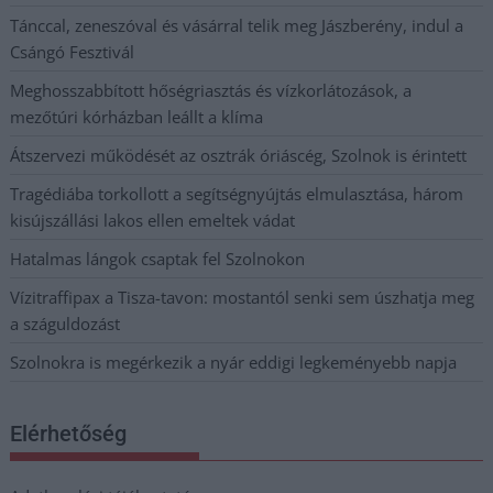
Tánccal, zeneszóval és vásárral telik meg Jászberény, indul a
Csángó Fesztivál
Meghosszabbított hőségriasztás és vízkorlátozások, a
mezőtúri kórházban leállt a klíma
Átszervezi működését az osztrák óriáscég, Szolnok is érintett
Tragédiába torkollott a segítségnyújtás elmulasztása, három
kisújszállási lakos ellen emeltek vádat
Hatalmas lángok csaptak fel Szolnokon
Vízitraffipax a Tisza-tavon: mostantól senki sem úszhatja meg
a száguldozást
Szolnokra is megérkezik a nyár eddigi legkeményebb napja
Elérhetőség