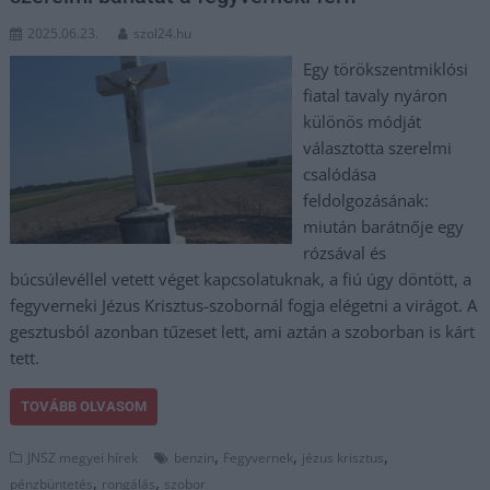
2025.06.23.
szol24.hu
Egy törökszentmiklósi
fiatal tavaly nyáron
különös módját
választotta szerelmi
csalódása
feldolgozásának:
miután barátnője egy
rózsával és
búcsúlevéllel vetett véget kapcsolatuknak, a fiú úgy döntött, a
fegyverneki Jézus Krisztus-szobornál fogja elégetni a virágot. A
gesztusból azonban tűzeset lett, ami aztán a szoborban is kárt
tett.
TOVÁBB OLVASOM
,
,
,
JNSZ megyei hírek
benzin
Fegyvernek
jézus krisztus
,
,
pénzbüntetés
rongálás
szobor