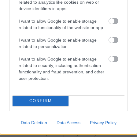
related to analytics like cookies on web or
A polgármester a szolnoki cégekhez fordult: több száz
device identifiers in apps.
elbocsátott dolgozón segítene
Csődbe ment a tószegi Accell Hunland, a hazai
I want to allow Google to enable storage
related to functionality of the website or app.
kerékpárgyártás meghatározó szereplője
Egyszer fent, egyszer lent, így festett a Duna a két évvel
I want to allow Google to enable storage
ezelőtti árvíz idején és így most – fotógyűjtemény
related to personalization.
ugyanazokból a szögekből
I want to allow Google to enable storage
Ilyenek eddig a tapasztalatok a vendégektől – a hőhullám
related to security, including authentication
miatt ingyenes a strandolás Szolnokon
functionality and fraud prevention, and other
user protection.
Nem biztató: a hétvégi kisebb felfrissülés után jövő héten
megint visszatér a forróság, újra rekkenő hőség jön, akár 38
fokokkal
CONFIRM
Közzétették a szakértői állásfoglalást, a Fiumei úti fák
többsége szakszerűen már nem ápolható
Data Deletion
Data Access
Privacy Policy
A MÚOSZ sajtódíjának második helyét nyerte el a Borsod24 és
a Paraméter közös riportfilmje a Sajó szennyezéséről