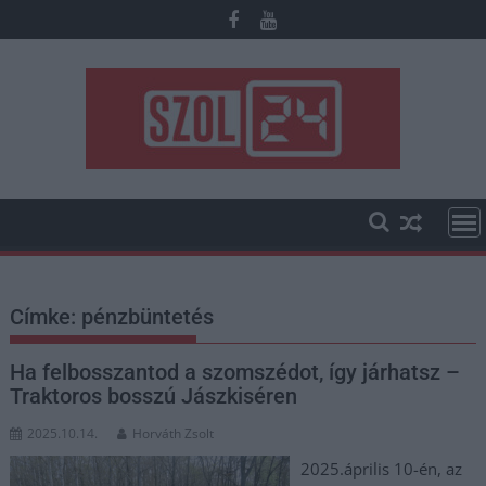
Skip
to
content
Címke:
pénzbüntetés
Ha felbosszantod a szomszédot, így járhatsz –
Traktoros bosszú Jászkiséren
2025.10.14.
Horváth Zsolt
2025.április 10-én, az