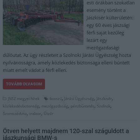
esti órákban szokatlan
esemény történt a
Jászkisér külterületén:
egy 60 éves jászsági
férfi saját kezűleg
lezárt egy
mezőgazdasági
dűlőutat. Az ügy részleteit a Szolnoki Járási Ügyészség hozta
nyilvánosságra, amely közlekedés biztonsága elleni bűntett
miatt emelt vádat a férfi ellen.
TOVÁBB OLVASOM
,
,
,
JNSZ megyei hírek
bosszú
Járási Ügyészség
Jászkisér
,
,
,
,
közlekedésbiztonság
mezőgazdaság
pénzbüntetés
Szolnok
,
,
Szomszédvita
traktor
Útzár
Ötven helyett majdnem 120-szal száguldott a
jászkunsági BMW-s