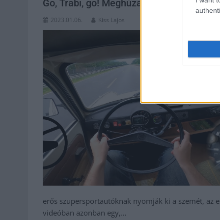
Go, Trabi, go! Meghúzatták a német aut
authenti
2023.01.06.
Kiss Lajos
erős szupersportautóknak nyomják ki a szemét, az e
videóban azonban egy,…