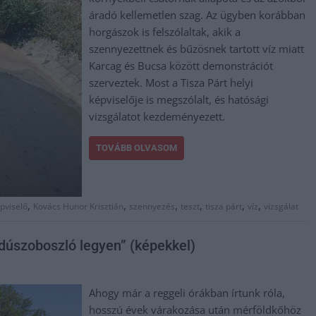
áradó kellemetlen szag. Az ügyben korábban
horgászok is felszólaltak, akik a
szennyezettnek és bűzösnek tartott víz miatt
Karcag és Bucsa között demonstrációt
szerveztek. Most a Tisza Párt helyi
képviselője is megszólalt, és hatósági
vizsgálatot kezdeményezett.
TOVÁBB OLVASOM
,
,
,
,
,
,
pviselő
Kovács Hunor Krisztián
szennyezés
teszt
tisza párt
víz
vizsgálat
dúszoboszló legyen” (képekkel)
Ahogy már a reggeli órákban írtunk róla,
hosszú évek várakozása után mérföldkőhöz