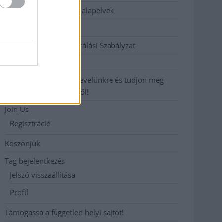
Etikai és függetlenségi alapelvek
Hirdetési árak
Hozzászólási és Moderálási Szabályzat
Impresszum
Iratkozzon fel heti hírlevelünkre és tudjon meg
még többet megyénkről!
Join Us
Regisztráció
Köszönjük
Tag bejelentkezés
Jelszó visszaállítása
Profil
Támogassa a független helyi sajtót!