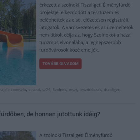
érkezett a szolnoki Tiszaligeti Élményfürdő
projektje, elkezdődött a tesztüzem és
beléphettek az első, előzetesen regisztrált
látogatók. A városvezetés és az üzemeltetők
nem titkolt célja az, hogy Szolnokot a hazai
turizmus élvonalába, a legnépszerűbb
fürdővárosok közé emeljék.
TOVÁBB OLVASOM
,
,
,
,
,
,
,
hajdúszoboszló
strand
sz24
Szolnok
teszt
tesztidőszak
tiszaliget
fürdőben, de honnan jutottunk idáig?
A szolnoki Tiszaligeti Élményfürdő