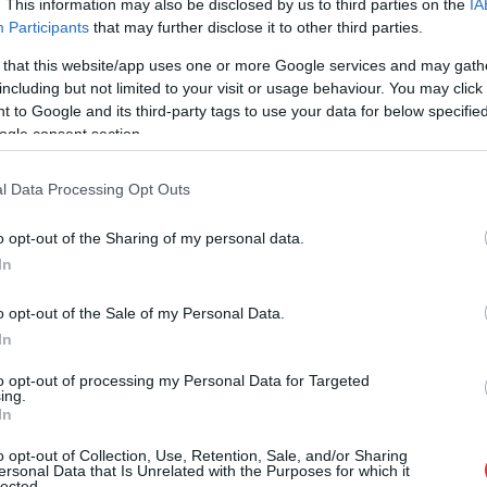
. This information may also be disclosed by us to third parties on the
IA
szer, de jobb az AI
Participants
that may further disclose it to other third parties.
 that this website/app uses one or more Google services and may gath
including but not limited to your visit or usage behaviour. You may click 
Megjelent a Honor legújabb felsőkategóriás
 to Google and its third-party tags to use your data for below specifi
készüléke, a Magic 8 Pro, amelyet
ogle consent section.
szerkesztőségünk is kipróbált. A telefon saját
platformján valóban a csúcsot képviseli,
l Data Processing Opt Outs
főként a kamerák és a hardver tekintetében,
ugyanakkor egy iPhone-felhasználó nem
o opt-out of the Sharing of my personal data.
feltétlenül van ezen a véleményen, főként a
In
MagicOS 10 névre hallgató Android-alapú
rendszer miatt.
o opt-out of the Sale of my Personal Data.
In
TOVÁBB OLVASOM
to opt-out of processing my Personal Data for Targeted
ing.
In
o opt-out of Collection, Use, Retention, Sale, and/or Sharing
ersonal Data that Is Unrelated with the Purposes for which it
lected.