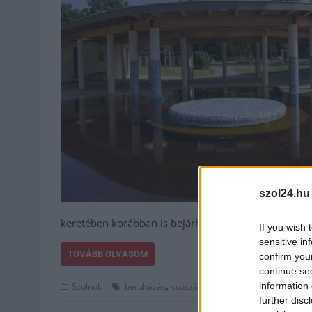
szol24.hu
keretében korábban is bejárhatják és kipróbálhatjá
If you wish 
sensitive in
TOVÁBB OLVASOM
confirm you
continue se
,
,
,
,
information 
Szolnok
beruházás
csúszás
fürdő
költségvetés
nyitás
further disc