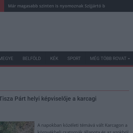
Már magasabb szinten is nyomoznak Szijjártó büntetőügyében,
MEGYE
BELFÖLD
KÉK
SPORT
MÉG TÖBB ROVAT
isza Párt helyi képviselője a karcagi
A napokban közéleti témává vált Karcagon a
környékbeli csatornák állapota és az azokból