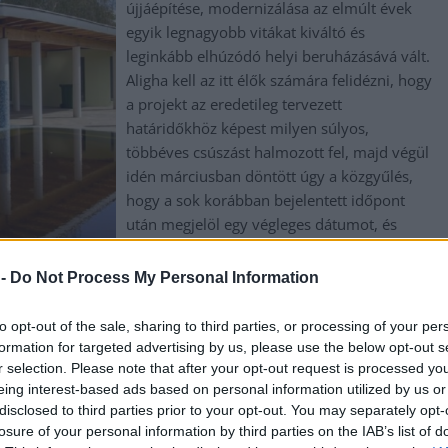
újjáépítése, modernizálása az elmúlt évek
egyik legnagyobb vitákat kiváltó és
leginkább elhúzódó helyi beruházásává vált.
Aligha kell az itt élők számára felidézni, hogy
a projekt az eredetileg tervezett
határidőkhöz képest milyen súlyos,
többéves csúszást halmozott fel, majd végül
idén márciusban döntött úgy a közgyűlés,
hogy a sok korábban bejelentett időpont
után megjelöl egy végleges dátumot, és
június 19-én megnyitja kapuit a fürdőzni
vágyó látogatók előtt. Akik gyorsan lecsaptak
 -
Do Not Process My Personal Information
a lehetőségre, azok viszont a tesztüzem
k a komplexumot.
to opt-out of the sale, sharing to third parties, or processing of your per
formation for targeted advertising by us, please use the below opt-out s
r selection. Please note that after your opt-out request is processed y
eing interest-based ads based on personal information utilized by us or
,
,
,
,
,
,
disclosed to third parties prior to your opt-out. You may separately opt-
projekt
strand
Szolnok
teszt
tesztüzem
Tiszaligeti Élményfürdő
losure of your personal information by third parties on the IAB’s list of