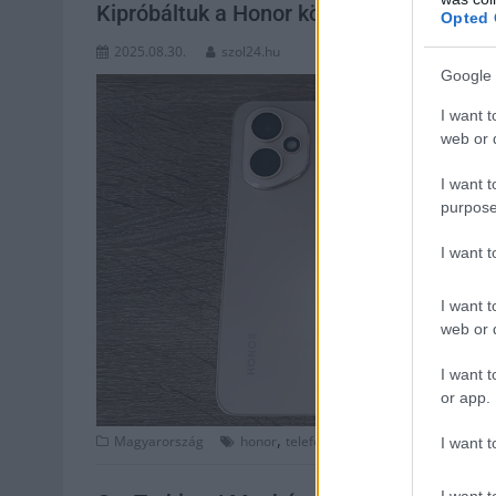
Kipróbáltuk a Honor középkategóriás sor
Opted 
2025.08.30.
szol24.hu
Google 
I want t
web or d
I want t
purpose
I want 
I want t
web or d
I want t
or app.
,
,
Magyarország
honor
telefon
teszt
I want t
I want t