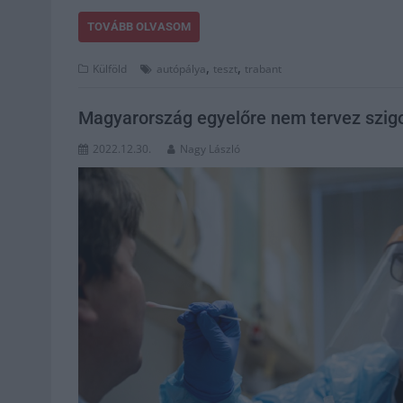
TOVÁBB OLVASOM
,
,
Külföld
autópálya
teszt
trabant
Magyarország egyelőre nem tervez szigo
2022.12.30.
Nagy László