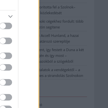
Váratlan fennakadás borította fel a Szolnok–
Kecskemét vasútvonal közlekedését
A polgármester a szolnoki cégekhez fordult: több
száz elbocsátott dolgozón segítene
Csődbe ment a tószegi Accell Hunland, a hazai
kerékpárgyártás meghatározó szereplője
Egyszer fent, egyszer lent, így festett a Duna a két
évvel ezelőtti árvíz idején és így most –
fotógyűjtemény ugyanazokból a szögekből
Ilyenek eddig a tapasztalatok a vendégektől – a
hőhullám miatt ingyenes a strandolás Szolnokon
Elérhetőség
Adatkezelési tájékoztató