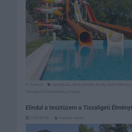
,
,
,
,
Szolnok
beruházás
élményfürdő
fürdő
Győrfi Mihály
,
Tiszaligeti Élményfürdő
turizmus
Elindul a tesztüzem a Tiszaligeti Élmény
2026.06.08.
Fazekas Adrián