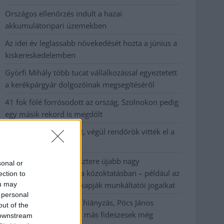
Országos ellenőrzés indult a hazai
akkumulátoripari üzemekben
Az idei év leglassabb növekedését hozta a június a
kiskereskedelemben
Györfi Mihály több tucat vállalkozással egyeztetett
a kerékpárgyár dolgozóinak megsegítéséről
41 fok fölé forrósodott az ország, Szolnokon pedig
egy másik rekord is megdőlt
Egy telefonhívást akart, végül rendőrök vitték el a
mezőtúri férfit
A Tisza kormány minisztere újabb nagy
sonal or
változásokról döntött a közoktatásban – például az
ection to
ou may
iskolaigazgatók visszakapják munkáltatói jogaikat
 personal
Sok volt az igazolatlan hiányzás, Pócs János
out of the
fizetéslevonást kapott, más fideszesek még
 downstream