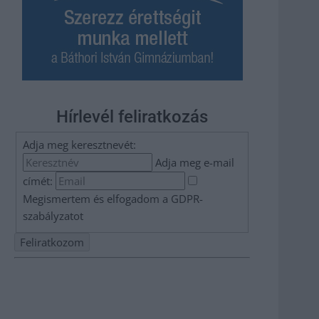
Hírlevél feliratkozás
Adja meg keresztnevét:
Adja meg e-mail
címét:
Megismertem és elfogadom a
GDPR-
szabályzat
ot
Nem szeretne lemaradni semmiről? Csak egy kattintás, és
hírlevelünk a legfrissebb információkkal és exkluzív
tartalmakkal hétről hétre postaládájába érkezik!