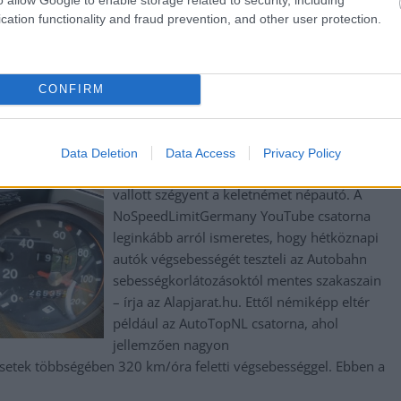
ópályán, egészen a végsebességig – videó
cation functionality and fraud prevention, and other user protection.
A kétszázzal száguldó autók között az igazi
csodát egy Trabant 601-es jelent, pláne
CONFIRM
Németországban. Most egy pontosan 50
évvel ezelőtt készült példányt húzattak meg
a sztrádán, amennyire csak bírta a 26 lóerős
Data Deletion
Data Access
Privacy Policy
szörnyeteg. Életkorához képest nem is
vallott szégyent a keletnémet népautó. A
NoSpeedLimitGermany YouTube csatorna
leginkább arról ismeretes, hogy hétköznapi
autók végsebességét teszteli az Autobahn
sebességkorlátozásoktól mentes szakaszain
– írja az Alapjarat.hu. Ettől némiképp eltér
például az AutoTopNL csatorna, ahol
jellemzően nagyon
setek többségében 320 km/óra feletti végsebességgel. Ebben a