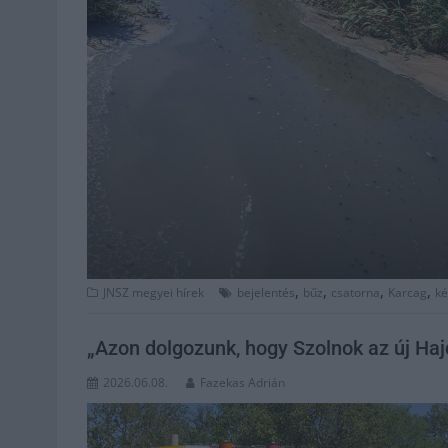
,
,
,
,
JNSZ megyei hírek
bejelentés
bűz
csatorna
Karcag
ké
„Azon dolgozunk, hogy Szolnok az új Haj
2026.06.08.
Fazekas Adrián