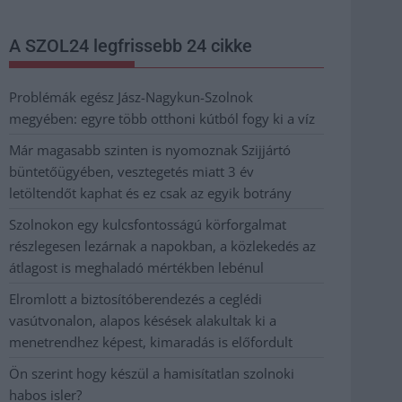
A SZOL24 legfrissebb 24 cikke
Problémák egész Jász-Nagykun-Szolnok
megyében: egyre több otthoni kútból fogy ki a víz
Már magasabb szinten is nyomoznak Szijjártó
büntetőügyében, vesztegetés miatt 3 év
letöltendőt kaphat és ez csak az egyik botrány
Szolnokon egy kulcsfontosságú körforgalmat
részlegesen lezárnak a napokban, a közlekedés az
átlagost is meghaladó mértékben lebénul
Elromlott a biztosítóberendezés a ceglédi
vasútvonalon, alapos késések alakultak ki a
menetrendhez képest, kimaradás is előfordult
Ön szerint hogy készül a hamisítatlan szolnoki
habos isler?