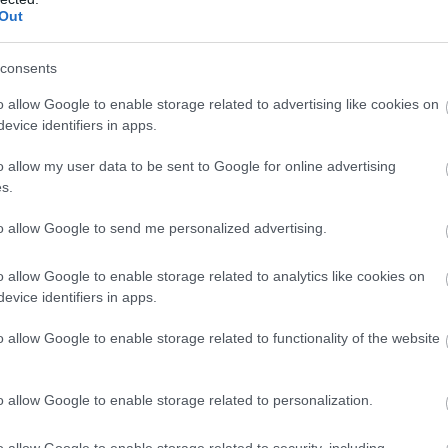
ozatának új készülékeit
Out
consents
Szerkesztőségünk kipróbálhatta a Honor
legújabb középkategóriás sorozatának két
o allow Google to enable storage related to advertising like cookies on
evice identifiers in apps.
készülékét, a 400 és a 400 Pro modellt. A
gyártó célja egyértelműnek tűnik: elérhető
o allow my user data to be sent to Google for online advertising
áron kínálnak olyan funkciókat, amelyek
s.
eddig inkább csúcskategóriás készülékekben
voltak elérhetők. A teszt során megnéztük,
to allow Google to send me personalized advertising.
mit tudnak ezek a telefonok és miben
különböznek egymástól.
o allow Google to enable storage related to analytics like cookies on
evice identifiers in apps.
TOVÁBB OLVASOM
o allow Google to enable storage related to functionality of the website
o allow Google to enable storage related to personalization.
o allow Google to enable storage related to security, including