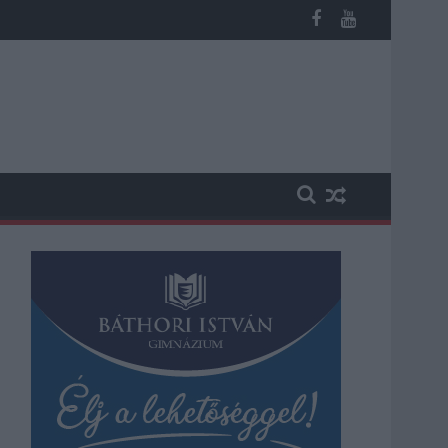
 vesztegetés miatt 3 év letöltendőt kaphat és ez csak az egyik 