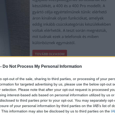
készülékét, a 400 és a 400 Pro modellt. A
gyártó célja egyértelműnek tűnik: elérhető
áron kínálnak olyan funkciókat, amelyek
eddig inkább csúcskategóriás készülékekben
voltak elérhetők. A teszt során megnéztük,
mit tudnak ezek a telefonok és miben
különböznek egymástól.
TOVÁBB OLVASOM
 -
Do Not Process My Personal Information
to opt-out of the sale, sharing to third parties, or processing of your per
formation for targeted advertising by us, please use the below opt-out s
kategóriás HONOR Magic5 Pro, később érkezik a
r selection. Please note that after your opt-out request is processed y
eing interest-based ads based on personal information utilized by us or
disclosed to third parties prior to your opt-out. You may separately opt-
losure of your personal information by third parties on the IAB’s list of
. This information may also be disclosed by us to third parties on the
IA
A HONOR Magic5 Pro komoly áttörés mind