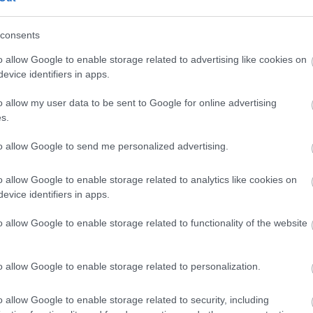
Már előrendelhető a HONOR legújabb
csúcskategóriás telefonja, a HONOR Magic5
consents
Pro az eMag kínálatában, aki pedig él a
lehetőséggel, az ajándékba egy HONOR Pad
o allow Google to enable storage related to advertising like cookies on
8 tabletet kap, ami 12”-es, 2K HONOR
evice identifiers in apps.
FullView kijelzőjével és nyolc erőteljes
o allow my user data to be sent to Google for online advertising
hangszórójával magával ragadó képi világot
s.
és hangot kínál.
to allow Google to send me personalized advertising.
TOVÁBB OLVASOM
o allow Google to enable storage related to analytics like cookies on
evice identifiers in apps.
o allow Google to enable storage related to functionality of the website
gyen félelmetes felkészülni a rémisztő szezonra
o allow Google to enable storage related to personalization.
o allow Google to enable storage related to security, including
Hamarosan itt a halloween, ami ugyan csak