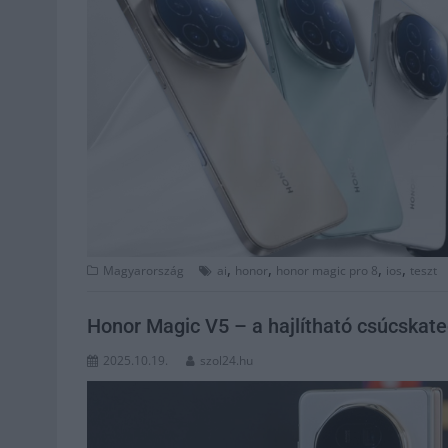
,
,
,
,
Magyarország
ai
honor
honor magic pro 8
ios
teszt
Honor Magic V5 – a hajlítható csúcskateg
2025.10.19.
szol24.hu