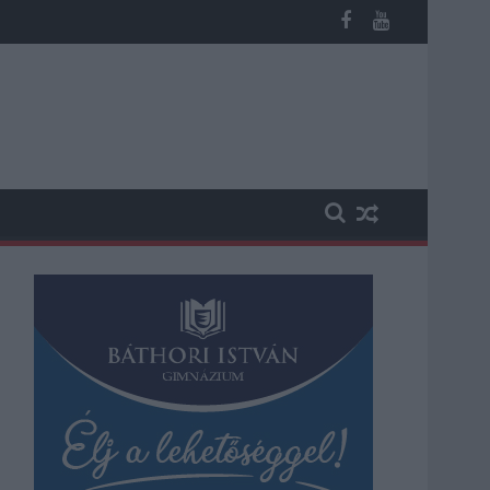
éves fiú (VIDEÓVAL)