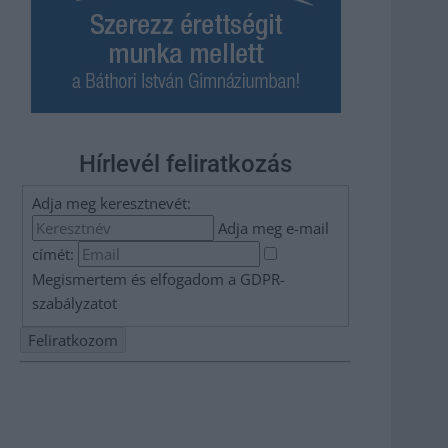
Hírlevél feliratkozás
Adja meg keresztnevét:
Adja meg e-mail
címét:
Megismertem és elfogadom a
GDPR-
szabályzat
ot
Nem szeretne lemaradni semmiről? Csak egy kattintás, és
hírlevelünk a legfrissebb információkkal és exkluzív
tartalmakkal hétről hétre postaládájába érkezik!