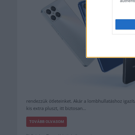
authenti
rendezzük ötleteinket. Akár a lombhullatáshoz igazí
kis extra pluszt, itt biztosan…
TOVÁBB OLVASOM