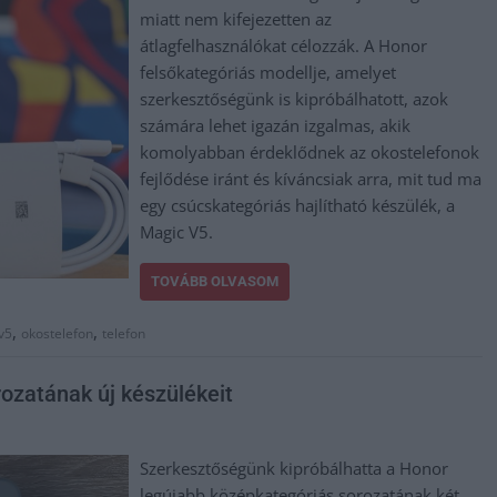
miatt nem kifejezetten az
átlagfelhasználókat célozzák. A Honor
felsőkategóriás modellje, amelyet
szerkesztőségünk is kipróbálhatott, azok
számára lehet igazán izgalmas, akik
komolyabban érdeklődnek az okostelefonok
fejlődése iránt és kíváncsiak arra, mit tud ma
egy csúcskategóriás hajlítható készülék, a
Magic V5.
TOVÁBB OLVASOM
,
,
v5
okostelefon
telefon
ozatának új készülékeit
Szerkesztőségünk kipróbálhatta a Honor
legújabb középkategóriás sorozatának két