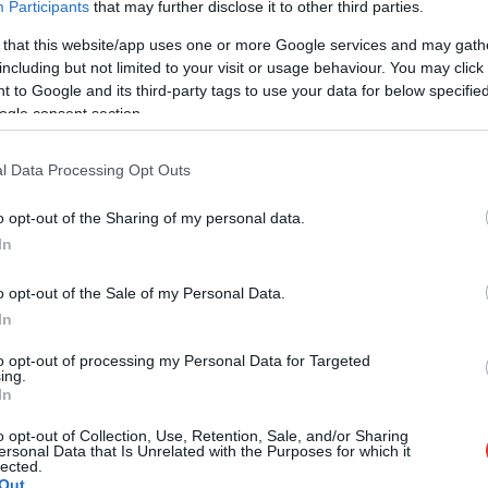
Participants
that may further disclose it to other third parties.
az okostelefonos formatervezés, mind a
kijelző, mind a kamera vonatkozásában, a
 that this website/app uses one or more Google services and may gath
HONOR Magic Vs pedig a vállalat első,
including but not limited to your visit or usage behaviour. You may click 
 to Google and its third-party tags to use your data for below specifi
Magyarországon is kapható hajlítható
ogle consent section.
eszköze, impozáns és sokrétű kínálattal.
TOVÁBB OLVASOM
l Data Processing Opt Outs
o opt-out of the Sharing of my personal data.
In
o opt-out of the Sale of my Personal Data.
In
to opt-out of processing my Personal Data for Targeted
ing.
 okostelefon – most ajándék HONOR Pad 8
In
o opt-out of Collection, Use, Retention, Sale, and/or Sharing
ersonal Data that Is Unrelated with the Purposes for which it
lected.
Out