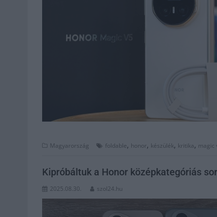
,
,
,
,
Magyarország
foldable
honor
készülék
kritika
magic 
Kipróbáltuk a Honor középkategóriás sor
2025.08.30.
szol24.hu