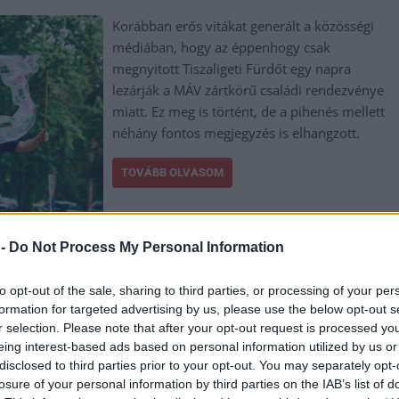
Korábban erős vitákat generált a közösségi
médiában, hogy az éppenhogy csak
megnyitott Tiszaligeti Fürdőt egy napra
lezárják a MÁV zártkörű családi rendezvénye
miatt. Ez meg is történt, de a pihenés mellett
néhány fontos megjegyzés is elhangzott.
TOVÁBB OLVASOM
 -
Do Not Process My Personal Information
to opt-out of the sale, sharing to third parties, or processing of your per
,
,
,
,
,
,
,
formation for targeted advertising by us, please use the below opt-out s
iális
közlekedés
lezárás
máv
Szolnok
Tiszaligeti Élményfürdő
város
r selection. Please note that after your opt-out request is processed y
eing interest-based ads based on personal information utilized by us or
disclosed to third parties prior to your opt-out. You may separately opt-
zaligeti Élményfürdőt – erős vitát gerjeszt a
losure of your personal information by third parties on the IAB’s list of