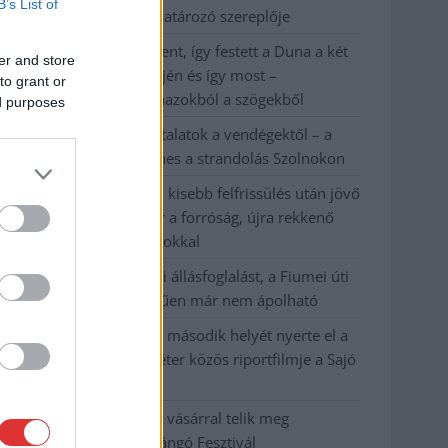
B’s List of
kerékpárgyártás meghatározó szereplője
Egyszer fent, egyszer lent, így festett a Duna a két
er and store
évvel ezelőtti árvíz idején és így most –
to grant or
fotógyűjtemény ugyanazokból a szögekből
ed purposes
Ilyenek eddig a tapasztalatok a vendégektől – a
hőhullám miatt ingyenes a strandolás Szolnokon
Nem biztató: a hétvégi kisebb felfrissülés után jövő
héten megint visszatér a forróság, újra rekkenő
hőség jön, akár 38 fokokkal
Közzétették a szakértői állásfoglalást, a Fiumei úti
fák többsége szakszerűen már nem ápolható
A MÚOSZ sajtódíjának második helyét nyerte el a
Borsod24 és a Paraméter közös riportfilmje a Sajó
szennyezéséről
Tánccal, zeneszóval és vásárral telik meg
Jászberény, indul a Csángó Fesztivál