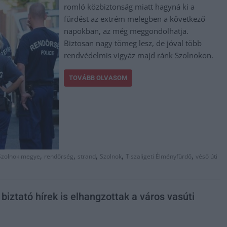
romló közbiztonság miatt hagyná ki a
fürdést az extrém melegben a következő
napokban, az még meggondolhatja.
Biztosan nagy tömeg lesz, de jóval több
rendvédelmis vigyáz majd ránk Szolnokon.
TOVÁBB OLVASOM
,
,
,
,
,
Szolnok megye
rendőrség
strand
Szolnok
Tiszaligeti Élményfürdő
véső úti
 biztató hírek is elhangzottak a város vasúti