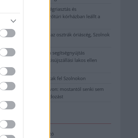
Meghosszabbított hőségriasztás és
vízkorlátozások, a mezőtúri kórházban leállt a
klíma
Átszervezi működését az osztrák óriáscég, Szolnok
is érintett
Tragédiába torkollott a segítségnyújtás
elmulasztása, három kisújszállási lakos ellen
emeltek vádat
Hatalmas lángok csaptak fel Szolnokon
Vízitraffipax a Tisza-tavon: mostantól senki sem
úszhatja meg a száguldozást
Elérhetőség
Adatkezelési tájékoztató