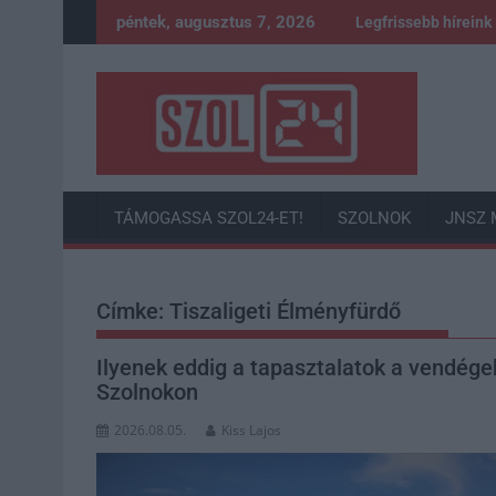
Skip
péntek, augusztus 7, 2026
Legfrissebb híreink
to
content
TÁMOGASSA SZOL24-ET!
SZOLNOK
JNSZ 
Címke:
Tiszaligeti Élményfürdő
Ilyenek eddig a tapasztalatok a vendége
Szolnokon
2026.08.05.
Kiss Lajos