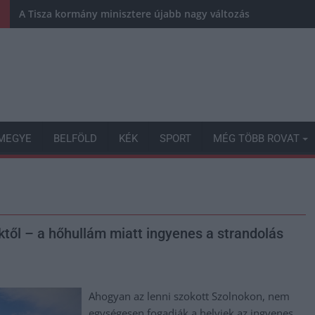
A Tisza kormány minisztere újabb nagy változásokról döntött
MEGYE
BELFÖLD
KÉK
SPORT
MÉG TÖBB ROVAT
ktől – a hőhullám miatt ingyenes a strandolás
Ahogyan az lenni szokott Szolnokon, nem
egységesen fogadják a helyiek az ingyenes