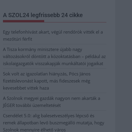
A SZOL24 legfrissebb 24 cikke
Egy telefonhívást akart, végül rendőrök vitték el a
mezőtúri férfit
A Tisza kormány minisztere újabb nagy
változásokról döntött a közoktatásban – például az
iskolaigazgatók visszakapják munkáltatói jogaikat
Sok volt az igazolatlan hiányzás, Pócs János
fizetéslevonást kapott, más fideszesek még
kevesebbet vittek haza
A Szolnok megyei gazdák nagyon nem akarták a
JÉGER további üzemeltetését
Csendélet 5.0: alig balesetveszélyes lépcső és
remek állapotban levő buszmegálló mutatja, hogy
Szolnok mennyire élhető város