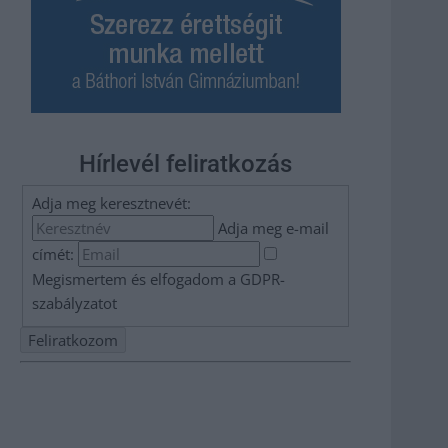
Hírlevél feliratkozás
Adja meg keresztnevét:
Adja meg e-mail
címét:
Megismertem és elfogadom a
GDPR-
szabályzat
ot
Nem szeretne lemaradni semmiről? Csak egy kattintás, és
hírlevelünk a legfrissebb információkkal és exkluzív
tartalmakkal hétről hétre postaládájába érkezik!