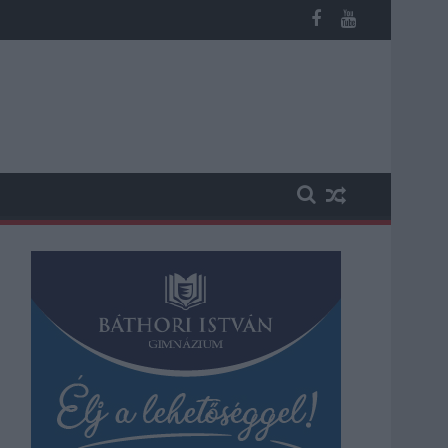
 a közoktatásban - például az iskolaigazgatók visszakapják munká