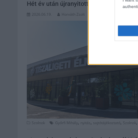
Hét év után újranyitott Szolnok fürdője
authenti
2026.06.19.
Horváth Zsolt
,
,
,
Szolnok
Győrfi Mihály
nyitás
sajtótájékoztató
Szolnok