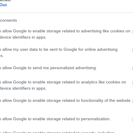
őségben a Tiszaligeti Élményfürdő
Out
consents
Rendkívüli kedvezményt vezetnek be a
o allow Google to enable storage related to advertising like cookies on
szolnoki Tiszaligeti Élményfürdőben az
evice identifiers in apps.
országos kánikula és a hőségriadó miatt.
Györfi Mihály polgármester
o allow my user data to be sent to Google for online advertising
kezdeményezésére a vendégek június 26.
s.
(péntek) és június 30. (kedd) között tovább
to allow Google to send me personalized advertising.
hűsölhetnek a medencékben.
TOVÁBB OLVASOM
o allow Google to enable storage related to analytics like cookies on
evice identifiers in apps.
o allow Google to enable storage related to functionality of the website
o allow Google to enable storage related to personalization.
,
,
,
,
iadó
időjárás
nyár
nyitvatartás
Tiszaligeti Élményfürdő
o allow Google to enable storage related to security, including