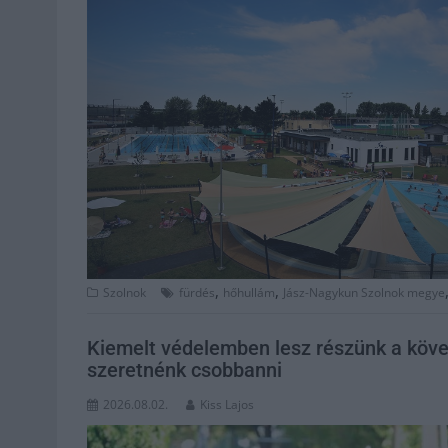
,
,
Szolnok
fürdés
hőhullám
Jász-Nagykun Szolnok megye
Kiemelt védelemben lesz részünk a köve
szeretnénk csobbanni
2026.08.02.
Kiss Lajos