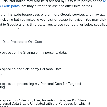
. This information may also be disclosed by us to third parties on the
IA
Participants
that may further disclose it to other third parties.
 that this website/app uses one or more Google services and may gath
Helyesebben mondva csak a nagyközönség
including but not limited to your visit or usage behaviour. You may click 
elől zárják le, mi nem léphetünk be egy
 to Google and its third-party tags to use your data for below specifi
teljes napig. Lett is belőle jókora vita.
ogle consent section.
TOVÁBB OLVASOM
l Data Processing Opt Outs
o opt-out of the Sharing of my personal data.
In
o opt-out of the Sale of my Personal Data.
In
to opt-out of processing my Personal Data for Targeted
ing.
In
,
,
,
,
,
,
egye
lezárás
rendezvény
Szolnok
szombat
tiszaliget
Tiszaligeti
o opt-out of Collection, Use, Retention, Sale, and/or Sharing
ersonal Data that Is Unrelated with the Purposes for which it
lected.