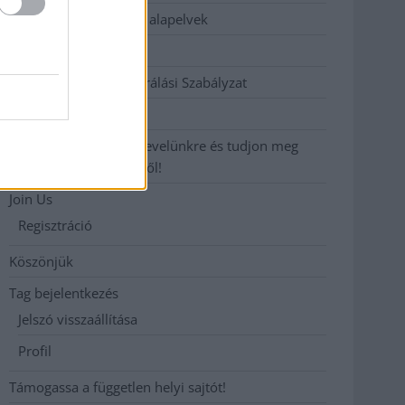
Etikai és függetlenségi alapelvek
Hirdetési árak
Hozzászólási és Moderálási Szabályzat
Impresszum
Iratkozzon fel heti hírlevelünkre és tudjon meg
még többet megyénkről!
Join Us
Regisztráció
Köszönjük
Tag bejelentkezés
Jelszó visszaállítása
Profil
Támogassa a független helyi sajtót!