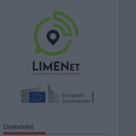
Címkefelhő