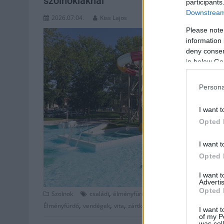
szolnokiaknál
participants
Downstream 
2026.07.04.
Kiss Lajos
Please note
information 
deny consent
in below Go
Persona
I want t
Opted 
I want t
Opted 
I want 
Advertis
Opted 
,
,
Szolnok
családi
élményfürdő
Jász-Nagykun Szolnok m
,
,
,
Élményfürdő
vendégek
vita
zártkörű
I want t
of my P
was col