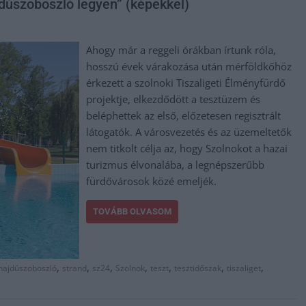
dúszoboszló legyen” (képekkel)
Ahogy már a reggeli órákban írtunk róla,
hosszú évek várakozása után mérföldkőhöz
érkezett a szolnoki Tiszaligeti Élményfürdő
projektje, elkezdődött a tesztüzem és
beléphettek az első, előzetesen regisztrált
látogatók. A városvezetés és az üzemeltetők
nem titkolt célja az, hogy Szolnokot a hazai
turizmus élvonalába, a legnépszerűbb
fürdővárosok közé emeljék.
TOVÁBB OLVASOM
,
,
,
,
,
,
,
hajdúszoboszló
strand
sz24
Szolnok
teszt
tesztidőszak
tiszaliget