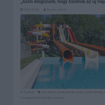
„Azon dolgozunk, hogy Szolnok az új Haj
2026.06.08.
Fazekas Adrián
,
,
,
,
Szolnok
beruházás
élményfürdő
fürdő
Győrfi Mihály
,
Tiszaligeti Élményfürdő
turizmus