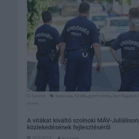
,
,
,
Szolnok
biztonság
fürdők
györfi mihály
Jász-Nagykun 
strand
A vitákat kiváltó szolnoki MÁV-Juliálison
közlekedésének fejlesztéséről
2026.07.13.
Kiss Lajos