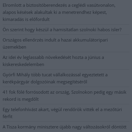
Elromlott a biztosítóberendezés a ceglédi vasútvonalon,
alapos késések alakultak ki a menetrendhez képest,
kimaradás is előfordult
Ön szerint hogy készül a hamisítatlan szolnoki habos isler?
Országos ellenőrzés indult a hazai akkumulátoripari
üzemekben
Az idei év leglassabb növekedését hozta a június a
kiskereskedelemben
Györfi Mihály több tucat vállalkozással egyeztetett a
kerékpárgyár dolgozóinak megsegítéséről
41 fok fölé forrósodott az ország, Szolnokon pedig egy másik
rekord is megdőlt
Egy telefonhívást akart, végül rendőrök vitték el a mezőtúri
férfit
A Tisza kormány minisztere újabb nagy változásokról döntött