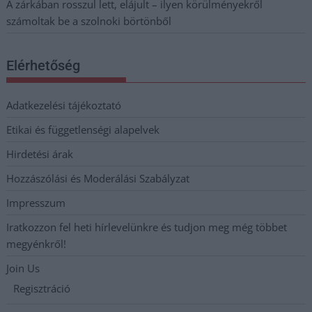
A zárkában rosszul lett, elájult – ilyen körülményekről
számoltak be a szolnoki börtönből
Elérhetőség
Adatkezelési tájékoztató
Etikai és függetlenségi alapelvek
Hirdetési árak
Hozzászólási és Moderálási Szabályzat
Impresszum
Iratkozzon fel heti hírlevelünkre és tudjon meg még többet
megyénkről!
Join Us
Regisztráció