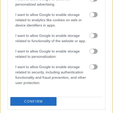
bevallás határideje.
personalized advertising.
TOVÁBB OLVASOM
I want to allow Google to enable storage
related to analytics like cookies on web or
,
,
JNSZ megyei hírek
adóbevallás
nav
nyitvatartás
device identifiers in apps.
I want to allow Google to enable storage
Így alakul az újonnan megnyílt túrkevei
related to functionality of the website or app.
kormányhivatal nyitvatartása
I want to allow Google to enable storage
2024.03.16.
szol24.hu
related to personalization.
Közzétette az újdonan
megnyílt
I want to allow Google to enable storage
kormányhivatal
related to security, including authentication
functionality and fraud prevention, and other
nyitvatartásit a
user protection.
Facebook-oldalán a
Jász-Nagykun-Szolnok
Vármegyei
CONFIRM
Kormányhivatal.