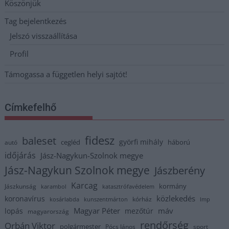
Köszönjük
Tag bejelentkezés
Jelszó visszaállítása
Profil
Támogassa a független helyi sajtót!
Címkefelhő
fidesz
baleset
györfi mihály
cegléd
háború
autó
időjárás
Jász-Nagykun-Szolnok megye
Jász-Nagykun Szolnok megye
Jászberény
Karcag
kormány
Jászkunság
karambol
katasztrófavédelem
közlekedés
koronavírus
kórház
kosárlabda
kunszentmárton
lmp
Magyar Péter
máv
lopás
mezőtúr
magyarország
rendőrség
Orbán Viktor
polgármester
Pócs János
sport