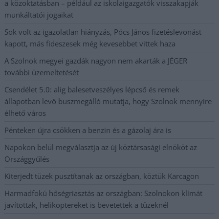
a közoktatásban – például az iskolaigazgatók visszakapják
munkáltatói jogaikat
Sok volt az igazolatlan hiányzás, Pócs János fizetéslevonást
kapott, más fideszesek még kevesebbet vittek haza
A Szolnok megyei gazdák nagyon nem akarták a JÉGER
további üzemeltetését
Csendélet 5.0: alig balesetveszélyes lépcső és remek
állapotban levő buszmegálló mutatja, hogy Szolnok mennyire
élhető város
Pénteken újra csökken a benzin és a gázolaj ára is
Napokon belül megválasztja az új köztársasági elnököt az
Országgyűlés
Kiterjedt tüzek pusztítanak az országban, köztük Karcagon
Harmadfokú hőségriasztás az országban: Szolnokon klímát
javítottak, helikoptereket is bevetettek a tüzeknél