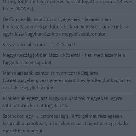
Óriási, több mint két méteres harcsát fogott a Tiszán a 13 éves
fiú (VIDEÓVAL)
Hétfőn kezdik, csütörtökön végeznek – lezárás miatt
fennakadásokra és pótlóbuszos közlekedésre számítsunk az
egyik Jász-Nagykun-Szolnok megyei vasútvonalon
Visszaszámlálás indul: -1, 0, Sziget!
Magyarország jobban látszik közelről – heti médiaszemle a
független helyi sajtóból
Már magasabb szinten is nyomoznak Szijjártó
büntetőügyében, vesztegetés miatt 3 év letöltendőt kaphat és
ez csak az egyik botrány
Problémák egész Jász-Nagykun-Szolnok megyében: egyre
több otthoni kútból fogy ki a víz
Szolnokon egy kulcsfontosságú körforgalmat részlegesen
lezárnak a napokban, a közlekedés az átlagost is meghaladó
mértékben lebénul