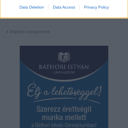
TOVÁBB OLVASOM
Data Deletion
Data Access
Privacy Policy
,
,
JNSZ megyei hírek
kormányablak
nyitvatartás
túrkeve
Bejegyzés
Régebbi bejegyzések
navigáció