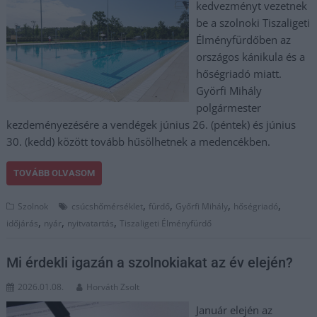
kedvezményt vezetnek
be a szolnoki Tiszaligeti
Élményfürdőben az
országos kánikula és a
hőségriadó miatt.
Györfi Mihály
polgármester
kezdeményezésére a vendégek június 26. (péntek) és június
30. (kedd) között tovább hűsölhetnek a medencékben.
TOVÁBB OLVASOM
,
,
,
,
Szolnok
csúcshőmérséklet
fürdő
Győrfi Mihály
hőségriadó
,
,
,
időjárás
nyár
nyitvatartás
Tiszaligeti Élményfürdő
Mi érdekli igazán a szolnokiakat az év elején?
2026.01.08.
Horváth Zsolt
Január elején az