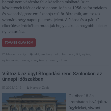
hacsak nem vásárolta fel a közelben található üzlet
készletének felét az előző napon. Idén az 1956-os forradalom
és szabadságharc emléknapja csütörtökre esik, ami sokak
számára négy napos pihenést jelent. A “káosz és a pánik”
elkerülése érdekében mutatjuk hogy alakul a nagyobb üzletek
nyitvatartása.
TOVÁBB OLVASOM
,
,
,
,
,
,
,
Magyarország
aldi
auchan
bolt
cba
coop
lidl
nyitva
,
,
,
,
,
nyitvatartás
penny
spar
tesco
ünnep
zárva
Változik az ügyfélfogadási rend Szolnokon az
ünnepi időszakban
2025.10.15.
Horváth Zsolt
Október 18-án
szombaton is várják az
ügyfeleket, viszont