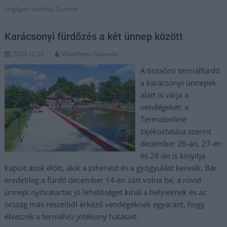
,
szigligeti színház
Szolnok
Karácsonyi fürdőzés a két ünnep között
2025.12.26.
Vásárhelyi Gabriella
A tiszaörsi termálfürdő
a karácsonyi ünnepek
alatt is várja a
vendégeket: a
Termalonline
tájékoztatása szerint
december 26-án, 27-én
és 28-án is kinyitja
kapuit azok előtt, akik a pihenést és a gyógyulást keresik. Bár
eredetileg a fürdő december 14-én zárt volna be, a rövid
ünnepi nyitvatartás jó lehetőséget kínál a helyieknek és az
ország más részeiből érkező vendégeknek egyaránt, hogy
élvezzék a termálvíz jótékony hatásait.