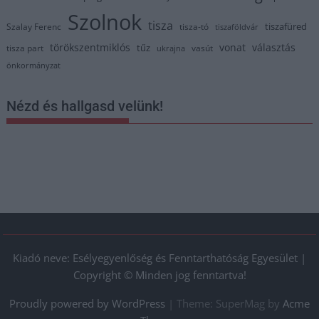
Szolnok
tisza
tiszafüred
Szalay Ferenc
tisza-tó
tiszaföldvár
törökszentmiklós
vonat
választás
tűz
tisza part
vasút
ukrajna
önkormányzat
Nézd és hallgasd velünk!
Kiadó neve: Esélyegyenlőség és Fenntarthatóság Egyesület |
Copyright © Minden jog fenntartva!
Proudly powered by WordPress
|
Theme: SuperMag by
Acme