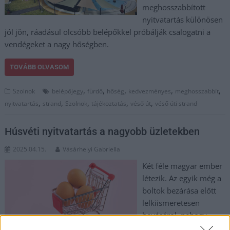
meghosszabbított
nyitvatartás különösen
jól jön, ráadásul olcsóbb belépőkkel próbálják csalogatni a
vendégeket a nagy hőségben.
TOVÁBB OLVASOM
,
,
,
,
,
Szolnok
belépőjegy
fürdő
hőség
kedvezményes
meghosszabbít
,
,
,
,
,
nyitvatartás
strand
Szolnok
tájékoztatás
véső út
véső úti strand
Húsvéti nyitvatartás a nagyobb üzletekben
2025.04.15.
Vásárhelyi Gabriella
Két féle magyar ember
létezik. Az egyik még a
boltok bezárása előtt
lelkiismeretesen
bevásárol, nehogy
veszélybe kerüljön az