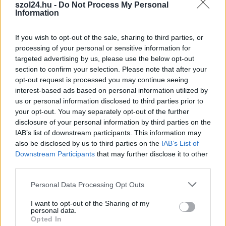
szol24.hu -
Do Not Process My Personal
ünnepi fogások
Information
bármelyike, a másik
pedig rutinból mindent az utolsó pillanatra hagy. Mutatjuk
If you wish to opt-out of the sale, sharing to third parties, or
hogyan alakulnak a nagyobb üzletek nyitvatartásai az idei
processing of your personal or sensitive information for
húsvét alkalmával, hogy megkönnyítsük a bevásárlást.
targeted advertising by us, please use the below opt-out
section to confirm your selection. Please note that after your
opt-out request is processed you may continue seeing
TOVÁBB OLVASOM
interest-based ads based on personal information utilized by
us or personal information disclosed to third parties prior to
,
,
,
,
Magyarország
bevásárlás
boltok
húsvét
nyitvatartás
ünnep
your opt-out. You may separately opt-out of the further
disclosure of your personal information by third parties on the
Változik az NHSZ Szolnok ügyfélszolgálatának
IAB’s list of downstream participants. This information may
nyitvatartása
also be disclosed by us to third parties on the
IAB’s List of
Downstream Participants
that may further disclose it to other
2024.10.19.
szol24.hu
third parties.
A nemzeti ünnep miatt
Please note that this website/app uses one or more Google
Personal Data Processing Opt Outs
változik az NHSZ
services and may gather and store information including but
Szolnok
not limited to your visit or usage behaviour. You may click to
I want to opt-out of the Sharing of my
personal data.
ügyfélszolgálatának
grant or deny consent to Google and its third-party tags to
Opted In
nyitvatartása is –
use your data for below specified purposes in below Google