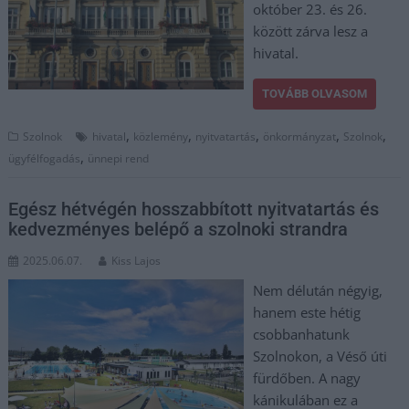
október 23. és 26.
között zárva lesz a
hivatal.
TOVÁBB OLVASOM
,
,
,
,
,
Szolnok
hivatal
közlemény
nyitvatartás
önkormányzat
Szolnok
,
ügyfélfogadás
ünnepi rend
Egész hétvégén hosszabbított nyitvatartás és
kedvezményes belépő a szolnoki strandra
2025.06.07.
Kiss Lajos
Nem délután négyig,
hanem este hétig
csobbanhatunk
Szolnokon, a Véső úti
fürdőben. A nagy
kánikulában ez a