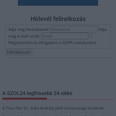
Hírlevél feliratkozás
Adja meg keresztnevét:
Adja
meg e-mail címét:
Megismertem és elfogadom a
GDPR-szabályzat
ot
Nem szeretne lemaradni semmiről? Csak egy kattintás, és hírlevelünk a
legfrissebb információkkal és exkluzív tartalmakkal hétről hétre
postaládájába érkezik!
A SZOL24 legfrissebb 24 cikke
A Tisza Párt Dr. Baka Andrást jelöli köztársasági elnöknek