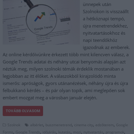
ünnepek után
Szolnokon is visszaállt
a hétköznapi tempó,
újra menetrendekhez,
nyitvatartásokhoz és
napi teendőkhöz
igazodnak az emberek.
Az online kérdőívünkre érkezett több mint kilencven válasz, a
Google Trends adatai és néhány utcai benyomás alapján azt
néztük meg, milyen szolnoki témák érdeklik mostanában a
legjobban az itt élőket. A válaszokból kirajzolódó minta
ismerős: apróságok, gyors utánanézések, néhány újra és újra
felbukkanó kérdés – és pár olyan topik, ami meglepően sok
embert mozgat meg a városban január elején.
TOVÁBB OLVASOM
,
,
,
,
Szolnok
albérlet
buszmenetrend
cinema city
edzőterem
Google
,
,
,
,
,
,
,
Forms
Google Trends
időjárás
kutatás
mozi
nyitvatartás
programok