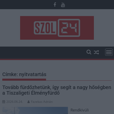
Skip
to
content
Címke:
nyitvatartás
Tovább fürdőzhetünk, így segít a nagy hőségben
a Tiszaligeti Élményfürdő
2026.06.24.
Fazekas Adrián
Rendkívüli