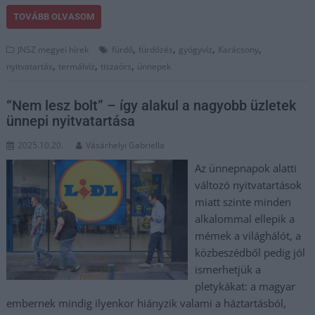
TOVÁBB OLVASOM
,
,
,
,
JNSZ megyei hírek
fürdő
fürdőzés
gyógyvíz
Karácsony
,
,
,
nyitvatartás
termálvíz
tiszaörs
ünnepek
“Nem lesz bolt” – így alakul a nagyobb üzletek
ünnepi nyitvatartása
2025.10.20.
Vásárhelyi Gabriella
Az ünnepnapok alatti
változó nyitvatartások
miatt szinte minden
alkalommal ellepik a
mémek a világhálót, a
közbeszédből pedig jól
ismerhetjük a
pletykákat: a magyar
embernek mindig ilyenkor hiányzik valami a háztartásból,