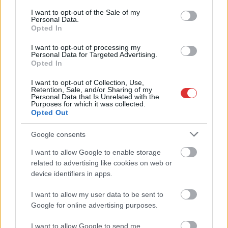
consent section.
közölte a cég
I want to opt-out of the Sale of my
Personal Data.
Facebook-oldalán.
Opted In
TOVÁBB OLVASOM
I want to opt-out of processing my
Personal Data for Targeted Advertising.
Opted In
,
,
,
Szolnok
nyitvatartás
parkoló
Szolnok
ügyfészolgálat
I want to opt-out of Collection, Use,
Retention, Sale, and/or Sharing of my
Megyénkben is hosszabb nyitvatartással várja
Personal Data that Is Unrelated with the
Purposes for which it was collected.
ügyfeleit a NAV
Opted Out
2024.05.12.
szol24.hu
Google consents
Tovább tartanak nyitva
I want to allow Google to enable storage
a NAV Jász-Nagykun-
related to advertising like cookies on web or
Szolnok megyei
device identifiers in apps.
központi
ügyfélszolgálatai, mivel
I want to allow my user data to be sent to
közeledik a személyi
Google for online advertising purposes.
jövedelem adó
I want to allow Google to send me