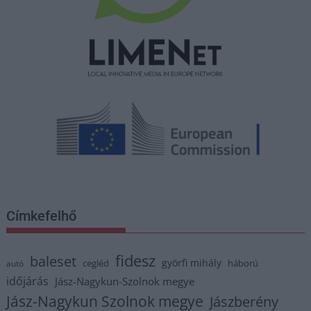
Címkefelhő
fidesz
baleset
györfi mihály
cegléd
háború
autó
időjárás
Jász-Nagykun-Szolnok megye
Jász-Nagykun Szolnok megye
Jászberény