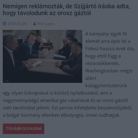
Nemigen reklámozták, de Szijjártó írásba adta,
hogy távolodunk az orosz gáztól
2026.02.26.
Kiss Lajos
A kampány egyik fő
elemét arra építi fel a
Fidesz hosszú évek óta,
hogy ettől függ a
rezsicsökkentés.
Washingtonban mégis
aláírt
külügyminiszterünk
egy olyan (Ukrajnával is közös!) nyilatkozatot, ami a
nagymennyiségű amerikai gáz vásárlását és az orosz gáztól
való távolodást jelenti. Ezt persze kifelejtette beszámolójából,
a bolgár kormány ellenben elkotyogta, innen tudhatjuk.
TOVÁBB OLVASOM