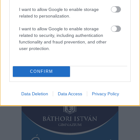
hadsereg szerint a Reaper típusú drón rutinfeladatot teljesített
a nemzetközi légtérben, amikor két orosz gép megpróbálta
I want to allow Google to enable storage
related to personalization.
elfogni. Szerintük az ütközés az oroszok szakszerűtlen lépése
miatt történt. Az összecsapás azzal kezdődött, hogy a Szu-27-
I want to allow Google to enable storage
es vadászgépek „vakmerő, környezetvédelmi szempontból
related to security, including authentication
nem megfelelő és szakszerűtlen módon” üzemanyagot dobtak
functionality and fraud prevention, and other
a drónra. Az incidensről…
user protection.
TOVÁBB OLVASOM
CONFIRM
,
,
,
Külföld
amerikai
orosz
repülőgép
ütközés
Data Deletion
Data Access
Privacy Policy