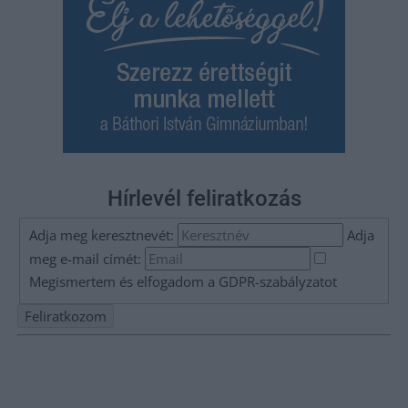
Hírlevél feliratkozás
Adja meg keresztnevét:
Adja
meg e-mail címét:
Megismertem és elfogadom a
GDPR-szabályzat
ot
Nem szeretne lemaradni semmiről? Csak egy kattintás, és hírlevelünk a
legfrissebb információkkal és exkluzív tartalmakkal hétről hétre
postaládájába érkezik!