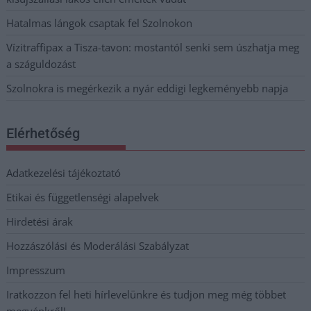
Hatalmas lángok csaptak fel Szolnokon
Vízitraffipax a Tisza-tavon: mostantól senki sem úszhatja meg
a száguldozást
Szolnokra is megérkezik a nyár eddigi legkeményebb napja
Elérhetőség
Adatkezelési tájékoztató
Etikai és függetlenségi alapelvek
Hirdetési árak
Hozzászólási és Moderálási Szabályzat
Impresszum
Iratkozzon fel heti hírlevelünkre és tudjon meg még többet
megyénkről!