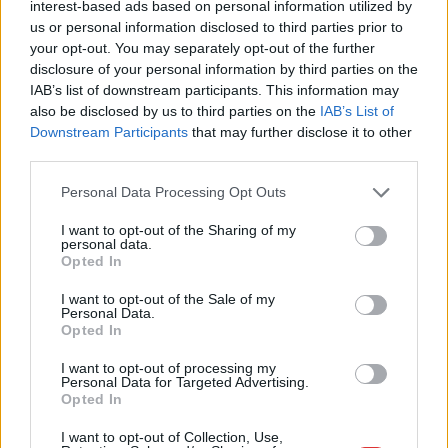
interest-based ads based on personal information utilized by
alkotmányozást. Oda aztán valóban befolyásoló tényezőként
us or personal information disclosed to third parties prior to
ömölhettek a guruló dollárok.
your opt-out. You may separately opt-out of the further
disclosure of your personal information by third parties on the
TOVÁBB OLVASOM
IAB’s list of downstream participants. This information may
also be disclosed by us to third parties on the
IAB’s List of
,
,
,
,
Magyarország
alkotmány
amerikai
befolyásol
befolyásolás
Downstream Participants
that may further disclose it to other
,
,
,
,
,
,
,
dollárok
fidesz
guruló dollárok
kormánybiztos
lászló andrás
USA
usaid
third parties.
vizsgáló
Please note that this website/app uses one or more Google
Personal Data Processing Opt Outs
services and may gather and store information including but
Friss: egy 208 centis amerikai centert igazolt az
not limited to your visit or usage behaviour. You may click to
I want to opt-out of the Sharing of my
personal data.
Olajbányász
grant or deny consent to Google and its third-party tags to
Opted In
use your data for below specified purposes in below Google
2023.07.19.
Kiss Lajos
consent section.
I want to opt-out of the Sale of my
Personal Data.
Egyelőre egy szezonra
Opted In
szerződtette a Szolnok
a játékost.
I want to opt-out of processing my
Personal Data for Targeted Advertising.
Opted In
TOVÁBB OLVASOM
I want to opt-out of Collection, Use,