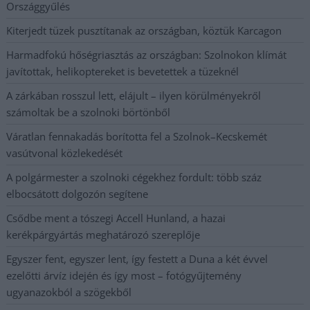
Országgyűlés
Kiterjedt tüzek pusztítanak az országban, köztük Karcagon
Harmadfokú hőségriasztás az országban: Szolnokon klímát
javítottak, helikoptereket is bevetettek a tüzeknél
A zárkában rosszul lett, elájult – ilyen körülményekről
számoltak be a szolnoki börtönből
Váratlan fennakadás borította fel a Szolnok–Kecskemét
vasútvonal közlekedését
A polgármester a szolnoki cégekhez fordult: több száz
elbocsátott dolgozón segítene
Csődbe ment a tószegi Accell Hunland, a hazai
kerékpárgyártás meghatározó szereplője
Egyszer fent, egyszer lent, így festett a Duna a két évvel
ezelőtti árvíz idején és így most – fotógyűjtemény
ugyanazokból a szögekből