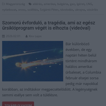
,
,
,
,
,
,
Magyarország
aláírás
amerikai
bulgária
gaz
ígéret
LNG
,
,
,
,
,
,
nyilatkozat
orosz
szállítás
Szijjártó Péter
távolodás
ukrajna
vásárlás
Szomorú évforduló, a tragédia, ami az egész
űrsiklóprogram végét is elhozta (videóval)
2026.02.01.
Kiss Lajos
Bár különböző
években, de egy
naptári héten belül
történt mindhárom
halálos amerikai
űrbaleset, a Columbia
február elsejei sorsa
pedig már napokkal
korábban, az indításkor megpecsételődött. A legénységnek
semmi esélye sem volt a túlélésre.
TOVÁBB OLVASOM