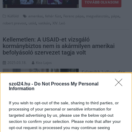
TOVÁBB OLVASOM
,
,
,
,
,
Külföld
amerikai
fehér füst
Ferenc pápa
megválasztás
pápa
,
,
,
robert prevost
utód
vatikán
XIV. Leó
Kellemetlen: A USAID-et vizsgáló
kormánybiztos nem is akármilyen amerikai
befolyásoló szervezet tagja volt
2025.03.18.
Kiss Lajos
Felettébb kellemetlen.
László András a
szol24.hu -
Do Not Process My Personal
jelenlegi információk
Information
szerint egy olyan
szervezetnek volt a
If you wish to opt-out of the sale, sharing to third parties, or
tagja (más hírek szerint
processing of your personal or sensitive information for
egyenesen alapítója),
targeted advertising by us, please use the below opt-out
amelyik amerikai
section to confirm your selection. Please note that after your
opt-out request is processed you may continue seeing
támogatással igyekezett befolyásolni a magyar