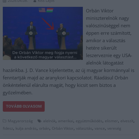
2026.04.08.
Kiss Lajos
Orbán Viktor
miniszterelnök nagy
valószínűséggel nem
éppen erre számított,
amikor a választás
hetére sikerült
leszerveznie egy USA-
alelnök látogatást
hazánkba. J. D. Vance kijelentette, az új magyar kormánnyal is
fenntartják majd az aranykori kapcsolatot. Ráadásul Orbán
önkéntelenül elárulta magát, hogy kicsit sem biztos a
győzelmében.
TOVÁBB OLVASOM
,
,
,
,
,
Magyarország
alelnök
amerikai
együttműködés
elismer
elveszít
,
,
,
,
,
,
fidesz
kulja andrás
orbán
Orbán Viktor
választás
vance
vereség