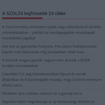
A SZOL24 legfrissebb 24 cikke
A Tisza kormány minisztere újabb nagy változásokról döntött
a közoktatásban – például az iskolaigazgatók visszakapják
munkáltatói jogaikat
Sok volt az igazolatlan hiányzás, Pócs János fizetéslevonást
kapott, más fideszesek még kevesebbet vittek haza
A Szolnok megyei gazdák nagyon nem akarták a JÉGER
további üzemeltetését
Csendélet 5.0: alig balesetveszélyes lépcső és remek
állapotban levő buszmegálló mutatja, hogy Szolnok mennyire
élhető város
Pénteken újra csökken a benzin és a gázolaj ára is
Napokon belül megválasztja az új köztársasági elnököt az