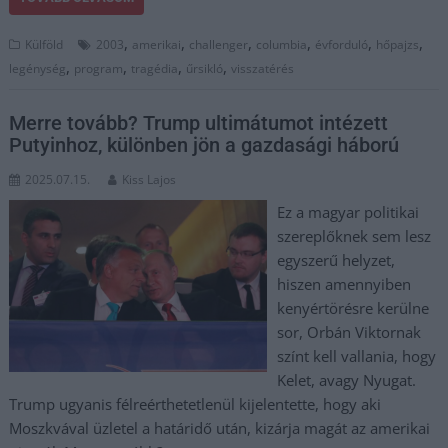
,
,
,
,
,
,
Külföld
2003
amerikai
challenger
columbia
évforduló
hőpajzs
,
,
,
,
legénység
program
tragédia
űrsikló
visszatérés
Merre tovább? Trump ultimátumot intézett
Putyinhoz, különben jön a gazdasági háború
2025.07.15.
Kiss Lajos
Ez a magyar politikai
szereplőknek sem lesz
egyszerű helyzet,
hiszen amennyiben
kenyértörésre kerülne
sor, Orbán Viktornak
színt kell vallania, hogy
Kelet, avagy Nyugat.
Trump ugyanis félreérthetetlenül kijelentette, hogy aki
Moszkvával üzletel a határidő után, kizárja magát az amerikai