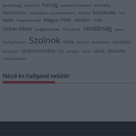
Karcag
kormány
Jászkunság
karambol
katasztrófavédelem
közlekedés
koronavírus
kórház
kosárlabda
kunszentmárton
lmp
Magyar Péter
máv
lopás
mezőtúr
magyarország
rendőrség
Orbán Viktor
polgármester
Pócs János
sport
Szolnok
tisza
tiszafüred
Szalay Ferenc
tisza-tó
tiszaföldvár
törökszentmiklós
vonat
választás
tűz
tisza part
vasút
ukrajna
önkormányzat
Nézd és hallgasd velünk!