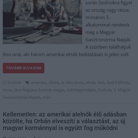
során Szolnokra figyel
az ország nagy része.
Immáron 5.
alkalommal rendezik
meg a Magyar
Gasztronómia Napját.
A zsűriben találhatjuk
Kiss urat, aki három amerikai elnök beiktatásán is jelen volt.
TOVÁBB OLVASOM
,
,
,
,
,
,
Szolnok
amerikai
döntő
dr. Kiss János
elnök
étel
Győrfi Mihály
,
,
,
,
hazai
Jász-Nagykun Szolnok megye
különlegességek
Szolnok
V. Magyar
,
Gasztronómiai Napok
zsűri
Kellemetlen: az amerikai alelnök élő adásban
közölte, ha Orbán elveszíti a választást, az új
magyar kormánnyal is együtt fog működni