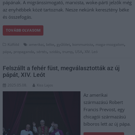
pápának. A migránssimogató, marxista, woke-párti jelzők még
az enyhébbek közé tartoznak. Nesze nekünk keresztény béke
és összefogás.
TOVÁBB OLVASOM
,
,
,
,
,
Külföld
amerikai
béke
gyűlölet
kommunista
maga-mozgalom
,
,
,
,
,
,
pápa
propaganda
sértés
szidás
trump
USA
XIV. Leó
Felszállt a fehér füst, megválasztották az új
pápát, XIV. Leót
2025.05.08.
Kiss Lajos
Az amerikai
származású Robert
Francis Prevost, egy
chicagói származású
bíboros lett az új pápa.