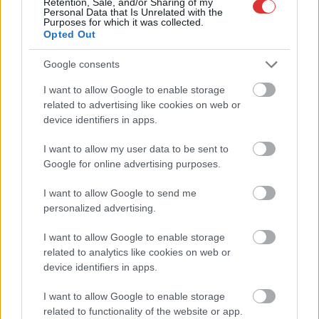
Retention, Sale, and/or Sharing of my
Personal Data that Is Unrelated with the
Purposes for which it was collected.
,
,
,
,
,
Sport
amerikai
kosárlabda
olaj
olajbányász
szerződés
Szolnok
Opted Out
Google consents
Amerikai felderítő és orosz vadászgép ütközött
össze a tenger felett
I want to allow Google to enable storage
related to advertising like cookies on web or
2023.03.15.
Kiss Lajos
device identifiers in apps.
Az eset kedden történt
I want to allow my user data to be sent to
a Fekete-tenger felett,
Google for online advertising purposes.
de mindkét fél
egyelőre igen
I want to allow Google to send me
szűkszavúan
personalized advertising.
kommentálta a
semmiképpen sem
I want to allow Google to enable storage
related to analytics like cookies on web or
szerencsés ütközést.
device identifiers in apps.
Kedden egy orosz Szu-27-es vadászgép nekiütközött az
amerikai hadsereg fegyvertelen felderítő drónjának a Fekete-
I want to allow Google to enable storage
tenger felett, amitől a drón a vízbe zuhant. Az amerikai
related to functionality of the website or app.