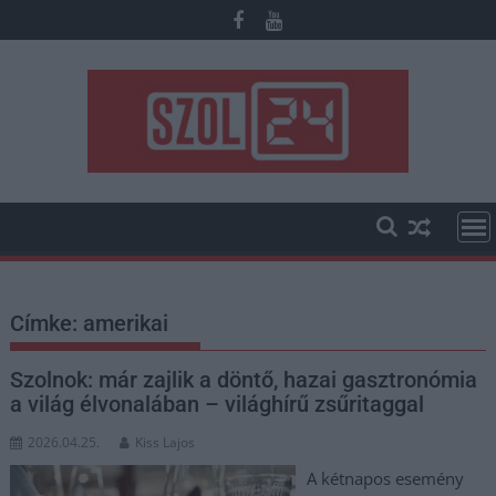
Skip
to
content
Címke:
amerikai
Szolnok: már zajlik a döntő, hazai gasztronómia
a világ élvonalában – világhírű zsűritaggal
2026.04.25.
Kiss Lajos
A kétnapos esemény