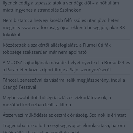
Ilyenek eddig a tapasztalatok a vendégektől – a hőhullám
miatt ingyenes a strandolás Szolnokon
Nem biztató: a hétvégi kisebb felfrissülés után jövő héten
megint visszatér a forróság, újra rekkenő hőség jön, akár 38
fokokkal
Közzétették a szakértői állásfoglalást, a Fiumei úti fák
többsége szakszerűen már nem ápolható
A MÚOSZ sajtódíjának második helyét nyerte el a Borsod24 és
a Paraméter közös riportfilmje a Sajó szennyezéséről
Tánccal, zeneszóval és vásárral telik meg Jászberény, indul a
Csángó Fesztivál
Meghosszabbított hőségriasztás és vízkorlátozások, a
mezőtúri kórházban leállt a klíma
Átszervezi működését az osztrák óriáscég, Szolnok is érintett
Tragédiába torkollott a segítségnyújtás elmulasztása, három
kisújszállási lakos ellen emeltek vádat