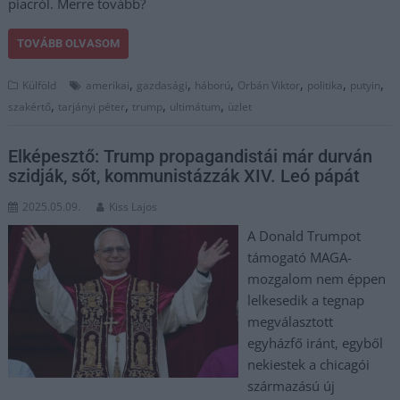
piacról. Merre tovább?
TOVÁBB OLVASOM
,
,
,
,
,
,
Külföld
amerikai
gazdasági
háború
Orbán Viktor
politika
putyin
,
,
,
,
szakértő
tarjányi péter
trump
ultimátum
üzlet
Elképesztő: Trump propagandistái már durván
szidják, sőt, kommunistázzák XIV. Leó pápát
2025.05.09.
Kiss Lajos
A Donald Trumpot
támogató MAGA-
mozgalom nem éppen
lelkesedik a tegnap
megválasztott
egyházfő iránt, egyből
nekiestek a chicagói
származású új