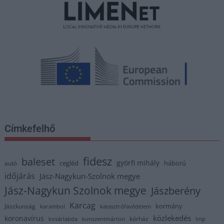
Címkefelhő
fidesz
baleset
györfi mihály
cegléd
háború
autó
időjárás
Jász-Nagykun-Szolnok megye
Jász-Nagykun Szolnok megye
Jászberény
Karcag
kormány
Jászkunság
karambol
katasztrófavédelem
közlekedés
koronavírus
kórház
kosárlabda
kunszentmárton
lmp