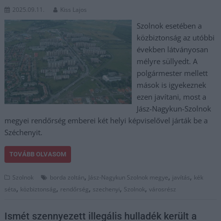
2025.09.11.
Kiss Lajos
Szolnok esetében a
közbiztonság az utóbbi
években látványosan
mélyre süllyedt. A
polgármester mellett
mások is igyekeznek
ezen javítani, most a
Jász-Nagykun-Szolnok
megyei rendőrség emberei két helyi képviselővel járták be a
Széchenyit.
TOVÁBB OLVASOM
,
,
,
Szolnok
borda zoltán
Jász-Nagykun Szolnok megye
javítás
kék
,
,
,
,
,
séta
közbiztonság
rendőrség
szechenyi
Szolnok
városrész
Ismét szennyezett illegális hulladék került a