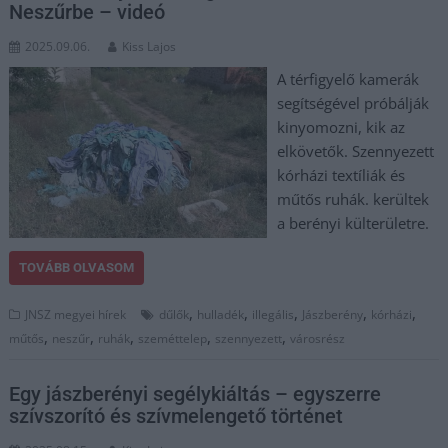
Neszűrbe – videó
2025.09.06.
Kiss Lajos
A térfigyelő kamerák
segítségével próbálják
kinyomozni, kik az
elkövetők. Szennyezett
kórházi textíliák és
műtős ruhák. kerültek
a berényi külterületre.
TOVÁBB OLVASOM
,
,
,
,
,
JNSZ megyei hírek
dűlők
hulladék
illegális
Jászberény
kórházi
,
,
,
,
,
műtős
neszűr
ruhák
szeméttelep
szennyezett
városrész
Egy jászberényi segélykiáltás – egyszerre
szívszorító és szívmelengető történet