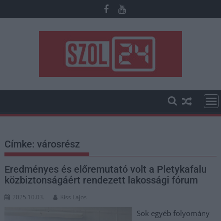
Skip
to
content
Címke:
városrész
Eredményes és előremutató volt a Pletykafalu
közbiztonságáért rendezett lakossági fórum
2025.10.03.
Kiss Lajos
Sok egyéb folyomány