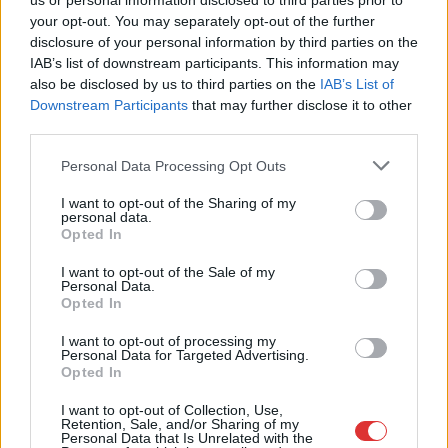
us or personal information disclosed to third parties prior to
2025.08.04.
Horváth Zsolt
your opt-out. You may separately opt-out of the further
Szolnok egyik kevésbé
disclosure of your personal information by third parties on the
ismert, ám annál
IAB’s list of downstream participants. This information may
also be disclosed by us to third parties on the
problémásabb
IAB’s List of
Downstream Participants
that may further disclose it to other
környéke, a
third parties.
Malomszög hosszú
évek óta elszigetelten
Please note that this website/app uses one or more Google
Personal Data Processing Opt Outs
működik a város többi
services and may gather and store information including but
not limited to your visit or usage behaviour. You may click to
I want to opt-out of the Sharing of my
részétől. A lakók életét
personal data.
grant or deny consent to Google and its third-party tags to
egy zajvédő fal állította feje tetejére, ami nemcsak a
Opted In
use your data for below specified purposes in below Google
közlekedést nehezíti, de a segélyszolgálatok mozgását is
consent section.
I want to opt-out of the Sale of my
akadályozza – erre hívta fel a figyelmet a helyszínen Miskolczi
Personal Data.
László, a város korábbi alpolgármestere.
Opted In
I want to opt-out of processing my
TOVÁBB OLVASOM
Personal Data for Targeted Advertising.
Opted In
,
,
,
,
Szolnok
györfi mihály
közlekedés
malomszög
Miskolczi László
I want to opt-out of Collection, Use,
,
,
Szolnok
városrész
zajvédő
Retention, Sale, and/or Sharing of my
Personal Data that Is Unrelated with the