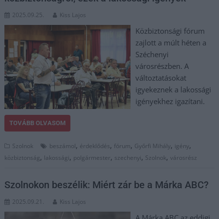
2025.09.25.
Kiss Lajos
Közbiztonsági fórum
zajlott a múlt héten a
Széchenyi
városrészben. A
változtatásokat
igyekeznek a lakossági
igényekhez igazítani.
TOVÁBB OLVASOM
,
,
,
,
,
Szolnok
beszámol
érdeklődés
fórum
Győrfi Mihály
igény
,
,
,
,
,
közbiztonság
lakossági
polgármester
szechenyi
Szolnok
városrész
Szolnokon beszélik: Miért zár be a Márka ABC?
2025.09.21.
Kiss Lajos
A Márka ABC az eddigi