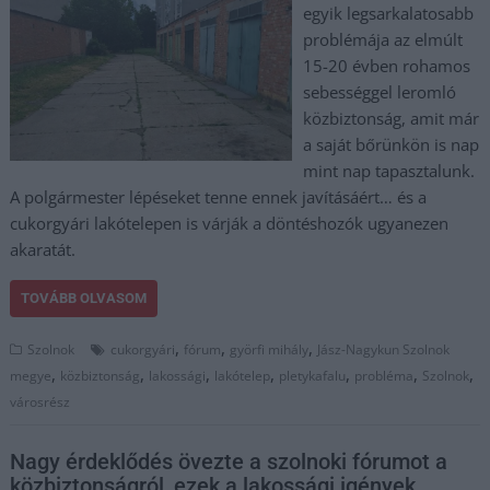
egyik legsarkalatosabb
problémája az elmúlt
15-20 évben rohamos
sebességgel leromló
közbiztonság, amit már
a saját bőrünkön is nap
mint nap tapasztalunk.
A polgármester lépéseket tenne ennek javításáért… és a
cukorgyári lakótelepen is várják a döntéshozók ugyanezen
akaratát.
TOVÁBB OLVASOM
,
,
,
Szolnok
cukorgyári
fórum
györfi mihály
Jász-Nagykun Szolnok
,
,
,
,
,
,
,
megye
közbiztonság
lakossági
lakótelep
pletykafalu
probléma
Szolnok
városrész
Nagy érdeklődés övezte a szolnoki fórumot a
közbiztonságról, ezek a lakossági igények