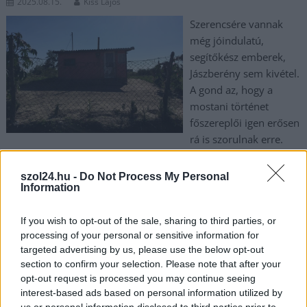
2025.08.15.
Kiss Lajos
Szerencsére vannak
még jóindulatú,
segítőkész emberek,
Jászberény sem kivétel.
A gond az, hogy a
mostani történet
főszereplői igen erősen
rá is szorulnak erre.
TOVÁBB OLVASOM
szol24.hu -
Do Not Process My Personal
Information
,
,
,
JNSZ megyei hírek
bicikli
ívóvíz
Jász-Nagykun Szolnok megye
,
,
,
,
,
,
Jászberény
jóindulat
neszűr
önzetlen
segélykiáltás
segítség
If you wish to opt-out of the sale, sharing to third parties, or
,
,
szegénység
szivattyú
városrész
processing of your personal or sensitive information for
targeted advertising by us, please use the below opt-out
section to confirm your selection. Please note that after your
Elzárt városrész Szolnokon: lakók és mentők is
opt-out request is processed you may continue seeing
nehezen jutnak ki-be a Malomszögből
interest-based ads based on personal information utilized by