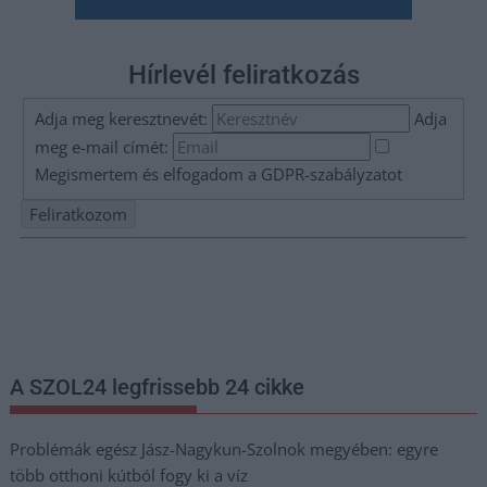
Hírlevél feliratkozás
Adja meg keresztnevét:
Adja
meg e-mail címét:
Megismertem és elfogadom a
GDPR-szabályzat
ot
Nem szeretne lemaradni semmiről? Csak egy kattintás, és hírlevelünk a
legfrissebb információkkal és exkluzív tartalmakkal hétről hétre
postaládájába érkezik!
A SZOL24 legfrissebb 24 cikke
Problémák egész Jász-Nagykun-Szolnok megyében: egyre
több otthoni kútból fogy ki a víz