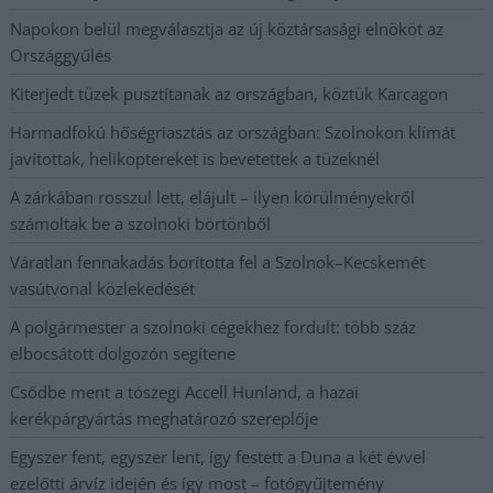
Napokon belül megválasztja az új köztársasági elnököt az
Országgyűlés
Kiterjedt tüzek pusztítanak az országban, köztük Karcagon
Harmadfokú hőségriasztás az országban: Szolnokon klímát
javítottak, helikoptereket is bevetettek a tüzeknél
A zárkában rosszul lett, elájult – ilyen körülményekről
számoltak be a szolnoki börtönből
Váratlan fennakadás borította fel a Szolnok–Kecskemét
vasútvonal közlekedését
A polgármester a szolnoki cégekhez fordult: több száz
elbocsátott dolgozón segítene
Csődbe ment a tószegi Accell Hunland, a hazai
kerékpárgyártás meghatározó szereplője
Egyszer fent, egyszer lent, így festett a Duna a két évvel
ezelőtti árvíz idején és így most – fotógyűjtemény