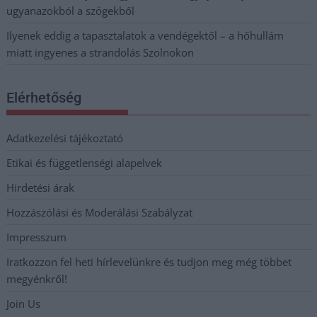
ugyanazokból a szögekből
Ilyenek eddig a tapasztalatok a vendégektől – a hőhullám
miatt ingyenes a strandolás Szolnokon
Elérhetőség
Adatkezelési tájékoztató
Etikai és függetlenségi alapelvek
Hirdetési árak
Hozzászólási és Moderálási Szabályzat
Impresszum
Iratkozzon fel heti hírlevelünkre és tudjon meg még többet
megyénkről!
Join Us