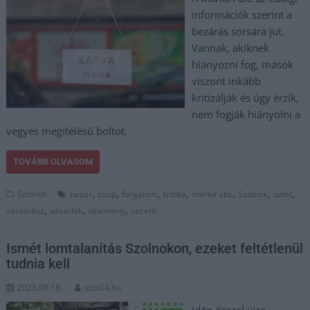
információk szerint a
bezárás sorsára jut.
Vannak, akiknek
hiányozni fog, mások
viszont inkább
kritizálják és úgy érzik,
nem fogják hiányolni a
vegyes megítélésű boltot.
TOVÁBB OLVASOM
,
,
,
,
,
,
,
Szolnok
bezár
coop
forgalom
kritika
márka abc
Szolnok
üzlet
,
,
,
városrész
vásárlók
vélemény
vezető
Ismét lomtalanítás Szolnokon, ezeket feltétlenül
tudnia kell
2025.09.18.
szol24.hu