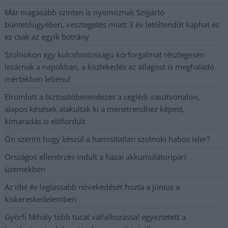
Már magasabb szinten is nyomoznak Szijjártó
büntetőügyében, vesztegetés miatt 3 év letöltendőt kaphat és
ez csak az egyik botrány
Szolnokon egy kulcsfontosságú körforgalmat részlegesen
lezárnak a napokban, a közlekedés az átlagost is meghaladó
mértékben lebénul
Elromlott a biztosítóberendezés a ceglédi vasútvonalon,
alapos késések alakultak ki a menetrendhez képest,
kimaradás is előfordult
Ön szerint hogy készül a hamisítatlan szolnoki habos isler?
Országos ellenőrzés indult a hazai akkumulátoripari
üzemekben
Az idei év leglassabb növekedését hozta a június a
kiskereskedelemben
Györfi Mihály több tucat vállalkozással egyeztetett a