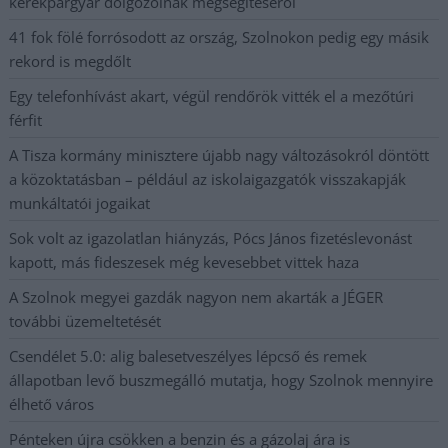
kerékpárgyár dolgozóinak megsegítéséről
41 fok fölé forrósodott az ország, Szolnokon pedig egy másik
rekord is megdőlt
Egy telefonhívást akart, végül rendőrök vitték el a mezőtúri
férfit
A Tisza kormány minisztere újabb nagy változásokról döntött
a közoktatásban – például az iskolaigazgatók visszakapják
munkáltatói jogaikat
Sok volt az igazolatlan hiányzás, Pócs János fizetéslevonást
kapott, más fideszesek még kevesebbet vittek haza
A Szolnok megyei gazdák nagyon nem akarták a JÉGER
további üzemeltetését
Csendélet 5.0: alig balesetveszélyes lépcső és remek
állapotban levő buszmegálló mutatja, hogy Szolnok mennyire
élhető város
Pénteken újra csökken a benzin és a gázolaj ára is