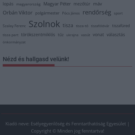
Magyar Péter
máv
lopás
mezőtúr
magyarország
rendőrség
Orbán Viktor
polgármester
Pócs János
sport
Szolnok
tisza
tiszafüred
Szalay Ferenc
tisza-tó
tiszaföldvár
törökszentmiklós
vonat
választás
tűz
tisza part
vasút
ukrajna
önkormányzat
Nézd és hallgasd velünk!
Kiadó neve: Esélyegyenlőség és Fenntarthatóság Egyesület |
Copyright © Minden jog fenntartva!