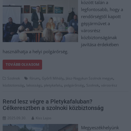
között talán a
legfontosabb, hogy a
rendőrségtől kapott
gépjárművet a
városrész
közbiztonságának
javítása érdekében
használhatja a helyi polgárőrség.
TOVÁBB OLVASOM
,
,
,
Szolnok
fórum
Győrfi Mihály
Jász-Nagykun Szolnok megye
,
,
,
,
,
közbiztonság
lakossági
pletykafalu
polgárőrség
Szolnok
városrész
Rend lesz végre a Pletykafaluban?
Célkeresztben a szolnoki közbiztonság
2025.09.30.
Kiss Lajos
Megyeszékhelyünk