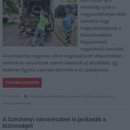
Idén ősszel újra
lehetőség nyílik a
megyeszékhelyen élők
számára, hogy
megszabaduljanak a
háztartásaikban
felgyülemlett,
nagyméretű lomoktól.
A lomtalanítás ingyenes, előre meghatározott időpontokban
történik és városrészek szerint ütemezik az elszállítást, így
érdemes figyelni a pontos dátumokra és szabályokra.
TOVÁBB OLVASOM
,
,
,
,
,
Szolnok
hulladék
lomtalanítás
szemét
Szolnok
városrész
városüzemeltetés
A Széchenyi városrészben is javítanák a
biztonságot