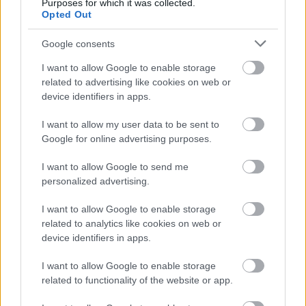
Purposes for which it was collected.
Móra park Szolnokon: A lakók nem kérnek mást,
Opted Out
csak rendet
Google consents
2025.07.29.
Farkas András
I want to allow Google to enable storage
Szolnok Móra parkja az
related to advertising like cookies on web or
egykorinál tisztább és
device identifiers in apps.
rendezettebb városi
I want to allow my user data to be sent to
zöldterület az utóbbi
Google for online advertising purposes.
hetekben komoly
rendfenntartási
I want to allow Google to send me
kihívásokkal
personalized advertising.
szembesül. Petróczki
Ferenc szolnoki lakos a Facebookon részletesen számolt be
I want to allow Google to enable storage
related to analytics like cookies on web or
arról, hogy a területen újra megjelentek hajléktalanok,
device identifiers in apps.
rendszeresen italozók és droghasználók, gyakran eszméletlen
állapotban — még a játszótér közelében is.
I want to allow Google to enable storage
related to functionality of the website or app.
TOVÁBB OLVASOM