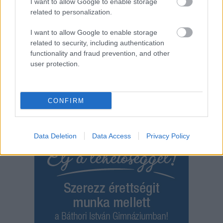
I want to allow Google to enable storage
,
,
,
,
,
Szolnok
drog
hajléktalan
intézkedés
kábítószer
közbiztonság
related to personalization.
,
,
,
közrend
móra park
Szolnok
városrész
I want to allow Google to enable storage
related to security, including authentication
Bejegyzés
Régebbi bejegyzések
functionality and fraud prevention, and other
navigáció
user protection.
CONFIRM
Data Deletion
Data Access
Privacy Policy