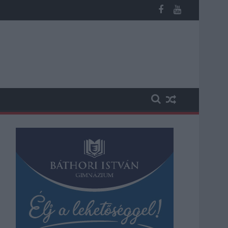
n, vesztegetés miatt 3 év letöltendőt kaphat és ez csak az egyi