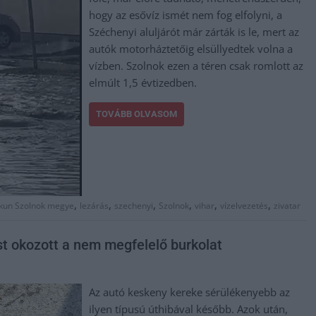
hogy az esővíz ismét nem fog elfolyni, a
Széchenyi aluljárót már zárták is le, mert az
autók motorháztetőig elsüllyedtek volna a
vízben. Szolnok ezen a téren csak romlott az
elmúlt 1,5 évtizedben.
TOVÁBB OLVASOM
,
,
,
,
,
,
kun Szolnok megye
lezárás
szechenyi
Szolnok
vihar
vízelvezetés
zivatar
st okozott a nem megfelelő burkolat
Az autó keskeny kereke sérülékenyebb az
ilyen típusú úthibával később. Azok után,