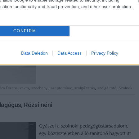
ám a közösségi médiában már egy
cation functionality and fraud prevention, and other user protection.
négynapos teljes szünetről írnak, ami
hamarosan el is következik.
CONFIRM
TOVÁBB OLVASOM
Data Deletion
Data Access
Privacy Policy
,
,
,
,
,
,
ra Ferenc
mvm
szechenyi
szeptember
szolgáltatás
szolgáltató
Szolnok
dagógus, Rózsi néni
Gyászol a szolnoki pedagógustársadalom,
egy köztiszteletben álló tanítónő hagyott itt