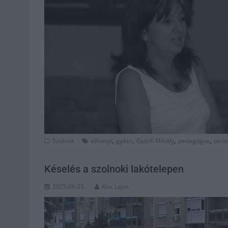
,
,
,
,
Szolnok
elhunyt
gyász
Győrfi Mihály
pedagógus
piros
Késelés a szolnoki lakótelepen
2025.06.03.
Kiss Lajos