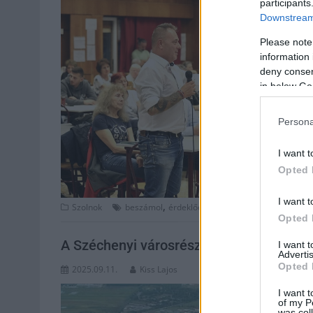
participants
Downstream 
Please note
information 
deny consent
in below Go
Persona
I want t
Opted 
I want t
,
,
,
,
Szolnok
beszámol
érdeklődés
fórum
Győrfi Mihály
ig
Opted 
A Széchenyi városrészben is javítanák a
I want 
Advertis
Opted 
2025.09.11.
Kiss Lajos
I want t
of my P
was col