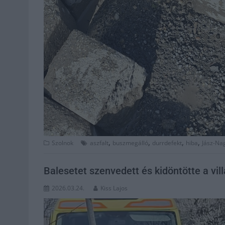
,
,
,
,
Szolnok
aszfalt
buszmegálló
durrdefekt
hiba
Jász-Na
Balesetet szenvedett és kidöntötte a vi
2026.03.24.
Kiss Lajos