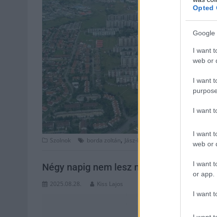
Opted 
Google 
I want t
web or d
I want t
purpose
I want 
I want t
,
,
Szolnok
borda zoltán
Jász-Nagykun Szolnok megye
javí
web or d
I want t
Négy napig nem lesz melegvíz a teljes s
or app.
2025.08.28.
Kiss Lajos
I want t
I want t