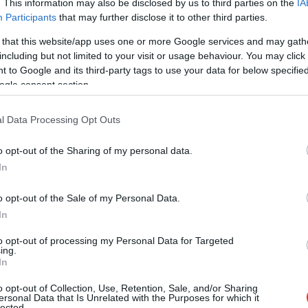
Széchenyi városrészben. A változtatásokat
. This information may also be disclosed by us to third parties on the
IA
igyekeznek a lakossági igényekhez igazítani.
Participants
that may further disclose it to other third parties.
 that this website/app uses one or more Google services and may gath
TOVÁBB OLVASOM
including but not limited to your visit or usage behaviour. You may click 
 to Google and its third-party tags to use your data for below specifi
ogle consent section.
l Data Processing Opt Outs
o opt-out of the Sharing of my personal data.
In
o opt-out of the Sale of my Personal Data.
,
,
,
,
,
,
ény
közbiztonság
lakossági
polgármester
szechenyi
Szolnok
városrész
In
 biztonságot
to opt-out of processing my Personal Data for Targeted
ing.
In
Szolnok esetében a közbiztonság az utóbbi
o opt-out of Collection, Use, Retention, Sale, and/or Sharing
ersonal Data that Is Unrelated with the Purposes for which it
években látványosan mélyre süllyedt. A
lected.