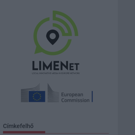
Címkefelhő