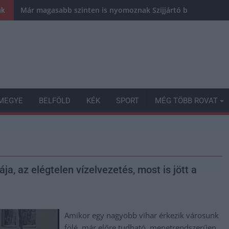
Már magasabb szinten is nyomoznak Szijjártó büntetőügyébe
nk
MEGYE
BELFÖLD
KÉK
SPORT
MÉG TÖBB ROVAT
a, az elégtelen vízelvezetés, most is jött a
Amikor egy nagyobb vihar érkezik városunk
fölé, már előre tudható, menetrendszerűen,