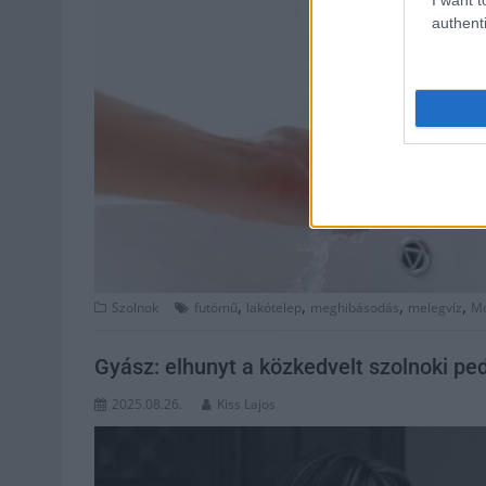
authenti
,
,
,
,
Szolnok
futómű
lakótelep
meghibásodás
melegvíz
Mó
Gyász: elhunyt a közkedvelt szolnoki pe
2025.08.26.
Kiss Lajos