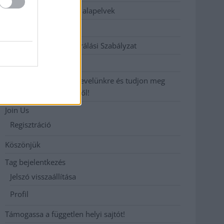
Etikai és függetlenségi alapelvek
Hirdetési árak
Hozzászólási és Moderálási Szabályzat
Impresszum
Iratkozzon fel heti hírlevelünkre és tudjon meg
még többet megyénkről!
Join Us
Regisztráció
Köszönjük
Tag bejelentkezés
Jelszó visszaállítása
Profil
Támogassa a független helyi sajtót!