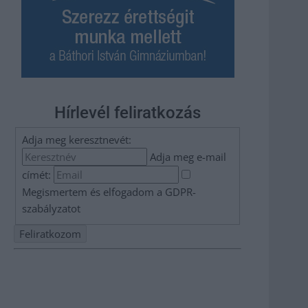
Hírlevél feliratkozás
Adja meg keresztnevét:
Adja meg e-mail
címét:
Megismertem és elfogadom a
GDPR-
szabályzat
ot
Nem szeretne lemaradni semmiről? Csak egy kattintás, és
hírlevelünk a legfrissebb információkkal és exkluzív
tartalmakkal hétről hétre postaládájába érkezik!