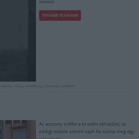
minket.
TOVÁBB OLVASOM
,
,
,
,
 iskola
rózsa
szechenyi
Szolnok
tanítónő
Az asszony túlélte a brutális támadást, az
eddigi adatok szerint saját fia szúrta meg egy
vita során.