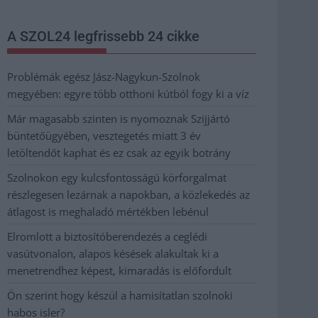
A SZOL24 legfrissebb 24 cikke
Problémák egész Jász-Nagykun-Szolnok
megyében: egyre több otthoni kútból fogy ki a víz
Már magasabb szinten is nyomoznak Szijjártó
büntetőügyében, vesztegetés miatt 3 év
letöltendőt kaphat és ez csak az egyik botrány
Szolnokon egy kulcsfontosságú körforgalmat
részlegesen lezárnak a napokban, a közlekedés az
átlagost is meghaladó mértékben lebénul
Elromlott a biztosítóberendezés a ceglédi
vasútvonalon, alapos késések alakultak ki a
menetrendhez képest, kimaradás is előfordult
Ön szerint hogy készül a hamisítatlan szolnoki
habos isler?