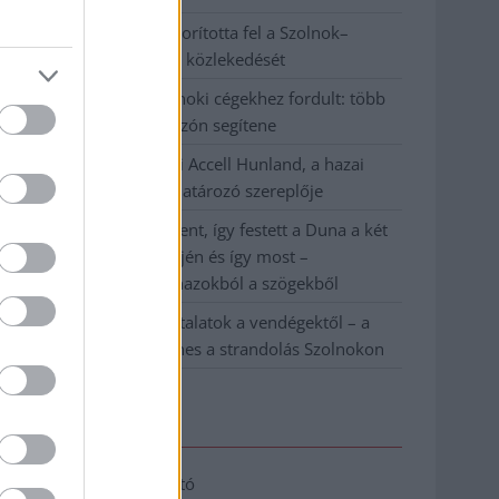
Váratlan fennakadás borította fel a Szolnok–
Kecskemét vasútvonal közlekedését
A polgármester a szolnoki cégekhez fordult: több
száz elbocsátott dolgozón segítene
Csődbe ment a tószegi Accell Hunland, a hazai
kerékpárgyártás meghatározó szereplője
Egyszer fent, egyszer lent, így festett a Duna a két
évvel ezelőtti árvíz idején és így most –
fotógyűjtemény ugyanazokból a szögekből
Ilyenek eddig a tapasztalatok a vendégektől – a
hőhullám miatt ingyenes a strandolás Szolnokon
Elérhetőség
Adatkezelési tájékoztató