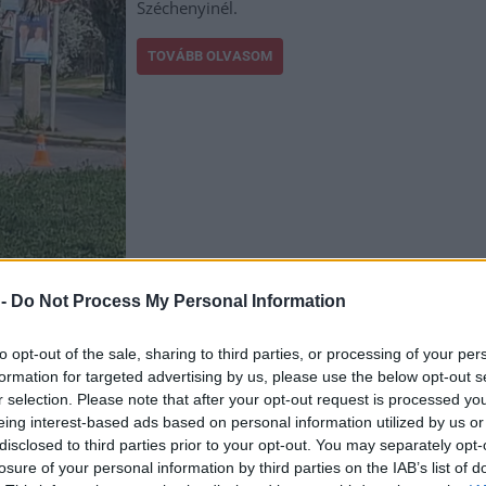
Széchenyinél.
TOVÁBB OLVASOM
,
,
,
,
,
,
,
 -
Do Not Process My Personal Information
ye
kidönt
mentőautó
szechenyi
széchenyi lakótelep
személyautó
Szolnok
to opt-out of the sale, sharing to third parties, or processing of your per
formation for targeted advertising by us, please use the below opt-out s
ot a közbiztonságról, ezek a lakossági igények
r selection. Please note that after your opt-out request is processed y
eing interest-based ads based on personal information utilized by us or
disclosed to third parties prior to your opt-out. You may separately opt-
Közbiztonsági fórum zajlott a múlt héten a
losure of your personal information by third parties on the IAB’s list of