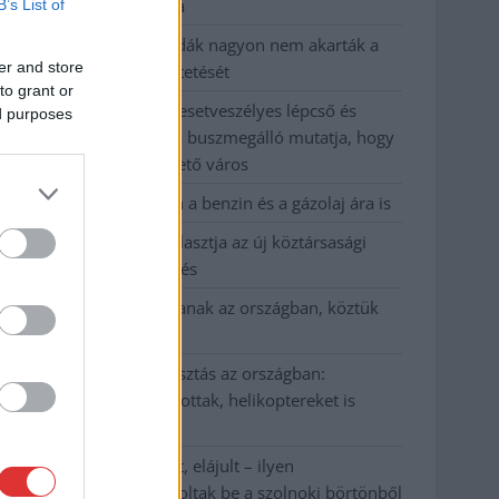
kevesebbet vittek haza
B’s List of
A Szolnok megyei gazdák nagyon nem akarták a
er and store
JÉGER további üzemeltetését
to grant or
Csendélet 5.0: alig balesetveszélyes lépcső és
ed purposes
remek állapotban levő buszmegálló mutatja, hogy
Szolnok mennyire élhető város
Pénteken újra csökken a benzin és a gázolaj ára is
Napokon belül megválasztja az új köztársasági
elnököt az Országgyűlés
Kiterjedt tüzek pusztítanak az országban, köztük
Karcagon
Harmadfokú hőségriasztás az országban:
Szolnokon klímát javítottak, helikoptereket is
bevetettek a tüzeknél
A zárkában rosszul lett, elájult – ilyen
körülményekről számoltak be a szolnoki börtönből