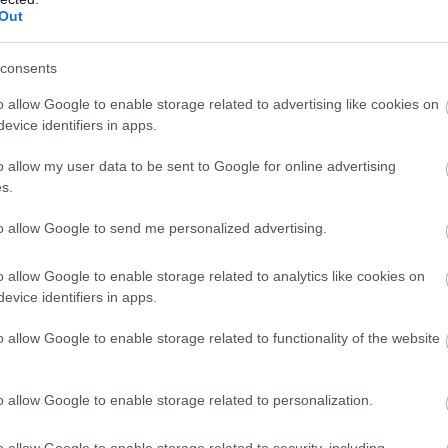
Out
polgármester mellett mások is igyekeznek
ezen javítani, most a Jász-Nagykun-Szolnok
megyei rendőrség emberei két helyi
consents
képviselővel járták be a Széchenyit.
o allow Google to enable storage related to advertising like cookies on
evice identifiers in apps.
TOVÁBB OLVASOM
o allow my user data to be sent to Google for online advertising
s.
to allow Google to send me personalized advertising.
o allow Google to enable storage related to analytics like cookies on
,
,
,
,
,
,
tás
kék séta
közbiztonság
rendőrség
szechenyi
Szolnok
városrész
evice identifiers in apps.
o allow Google to enable storage related to functionality of the website
zolnoki lakótelepen
o allow Google to enable storage related to personalization.
A szolnoki MVM elismerte, hogy
meghibásodott a hőkörzetért felelős fűtőmű,
o allow Google to enable storage related to security, including