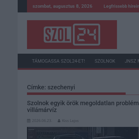
Skip
szombat, augusztus 8, 2026
Legfrissebb hírei
to
content
TÁMOGASSA SZOL24-ET!
SZOLNOK
JNSZ 
Címke:
szechenyi
Szolnok egyik örök megoldatlan problémáj
villámárvíz
2026.06.23.
Kiss Lajos