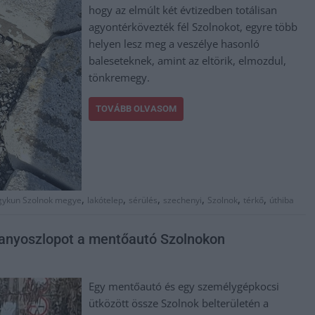
hogy az elmúlt két évtizedben totálisan
agyontérkövezték fél Szolnokot, egyre több
helyen lesz meg a veszélye hasonló
baleseteknek, amint az eltörik, elmozdul,
tönkremegy.
TOVÁBB OLVASOM
,
,
,
,
,
,
gykun Szolnok megye
lakótelep
sérülés
szechenyi
Szolnok
térkő
úthiba
llanyoszlopot a mentőautó Szolnokon
Egy mentőautó és egy személygépkocsi
ütközött össze Szolnok belterületén a